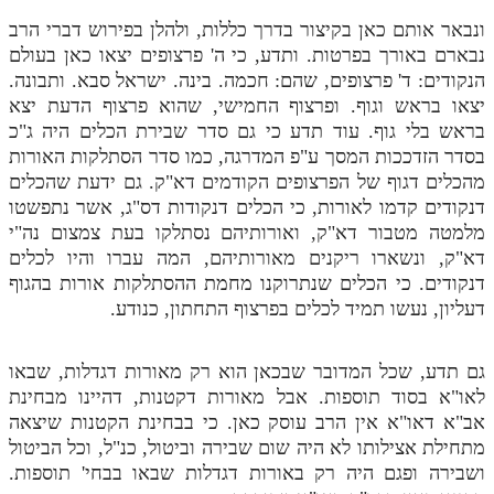
ונבאר אותם כאן בקיצור בדרך כללות, ולהלן בפירוש דברי הרב
מנוע חיפוש בספרים
נבארם באורך בפרטות. ותדע, כי ה' פרצופים יצאו כאן בעולם
תלמוד עשר הספירות בעיון
הנקודים: ד' פרצופים, שהם: חכמה. בינה. ישראל סבא. ותבונה.
יצאו בראש וגוף. ופרצוף החמישי, שהוא פרצוף הדעת יצא
תלמוד עשר הספירות חלק א
בראש בלי גוף. עוד תדע כי גם סדר שבירת הכלים היה ג"כ
בסדר הזדככות המסך ע"פ המדרגה, כמו סדר הסתלקות האורות
תע"ס חלק ב' עיון
מהכלים דגוף של הפרצופים הקודמים דא"ק. גם ידעת שהכלים
תע"ס חלק ג' עיון
דנקודים קדמו לאורות, כי הכלים דנקודות דס"ג, אשר נתפשטו
מלמטה מטבור דא"ק, ואורותיהם נסתלקו בעת צמצום נה"י
תלמוד עשר הספירות חלק ד
דא"ק, ונשארו ריקנים מאורותיהם, המה עברו והיו לכלים
דנקודים. כי הכלים שנתרוקנו מחמת ההסתלקות אורות בהגוף
תלמוד עשר הספירות חלק ה
דעליון, נעשו תמיד לכלים בפרצוף התחתון, כנודע.
תלמוד עשר הספירות חלק ו
תלמוד עשר הספירות חלק ז
גם תדע, שכל המדובר שבכאן הוא רק מאורות דגדלות, שבאו
לאו"א בסוד תוספות. אבל מאורות דקטנות, דהיינו מבחינת
תלמוד עשר הספירות חלק ח
אב"א דאו"א אין הרב עוסק כאן. כי בבחינת הקטנות שיצאה
מתחילת אצילותו לא היה שום שבירה וביטול, כנ"ל, וכל הביטול
תלמוד עשר הספירות חלק ט
ושבירה ופגם היה רק באורות דגדלות שבאו בבחי' תוספות.
תלמוד עשר הספירות חלק י