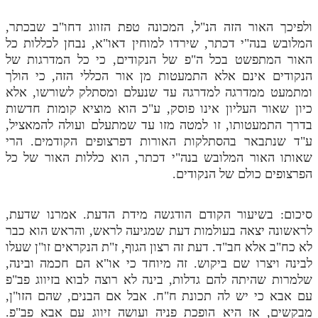
לאתר ספר הרב
ולפיכך האור הזה הנ"ל, המכונה טפת הזווג דחו"ב שבכתר,
דף היומי בזוהר הקדוש
המלובש בנה"י דכתר, שירדו למוחין דאו"א, נבחן לכללות כל
האור המתפשט בכל ה"פ של הנקודים, כי כל המדרגות של
הנקודים אינם אלא התמעטות מן אור הכללי הזה, כי הולך
ומתמעט ממדרגה למדרגה עד שנעלם ומסתלק לשורשו, אלא
כיון שאור העליון אינו פוסק, ע"כ הוא מוציא קומות חדשות
בדרך התמעטותו, זו למטה מזו עד שמתעלם ועולה להמאציל,
ע"ד שנתבאר בהסתלקות האורות דפרצופים הקודמים. הרי
שאותו האור המלובש בנה"י דכתר, הוא כללות האור של כל
הפרצופים כולם של הנקודים.
סיכום: בשיעור הקודם הודגשה מידת הדעת. אמרנו שדעת,
לראשונה יצאה בעולמות דעת שמגיעה לראש, והראש הוא כבר
לא כח"ב אלא חב"ד. דעת זה רצון הגוף, ז"ת הנקראים זו"ן שעלו
לבינה ויצרו שם ביקוש. זה מיוחד כי או"א הם חכמה ובינה,
שלמרות שהיתה להם גדלות, בינה לא רוצה לבוא בזיווג פב"פ
עם אבא כי יש לה תכונת ח"ח. אבל אם הבנים, שהם הזו"ן,
מבקשים, אז היא הופכת פניה ועושה זיווג עם אבא פב"פ.