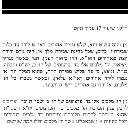
חלק י
חלק יא
חלק יב
חלק ז שיעור 17 עמוד תקטו
חלק יג
מ) והנה פשוט הוא, שלא נגמרו אחורים דאו"א לירד עד כלות
חלק יד
שבירת ז' כלים, שכל בחינת שבירת מלך א', היה גורם ירידת
חלק טו
קצת מאחורים דאו"א. וזהו ביאור הענין. הנה כאשר נעריך
מציאות הז' מלכים אלו בד' פרצופים של חו"ב, יש"ס ותבונה,
חלק ט"ז
כנ"ל. נמצא, כי עד שליש ספירת ת"ת, שהוא המלך הד' אז
בית שער הכוונות
נגמרו לירד אחורים דאו"א עלאין, וכאשר נשברו כל הז'
מלכים, אז ירדו גם אחורים דיש"ס ותבונה.
שידור חי
מ)
הז' מלכים אלו בד' פרצופים של חו"ב ישסו"ת וכו'
: וצריכים
הזמן סט תע"ס
להבין ענין הערכת הז' מלכים בד' הפרצופים או"א וישסו"ת,
שהוא המפתח להבנת מלוכתם ומיתתם דז' מלכים דנקודים.
הזמן סט תלמוד עשר הספירות
ולכל בחינות זו"ן שבאבי"ע אשר הז' מלכים הללו המה שורשם.
ספרים להורדה