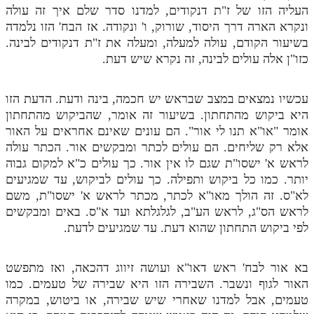
העליה הזו של ז"ת דנקודים, למדנו סדר שלם איך זה עולה
ונקרא הארה דרך היסוד, שורוק, ו' ונקודה. אז הבח' הזו נלמדה
בשיעור הקודם, עולה למעלה, ומעלה את ז"ת דנקודים לבינה.
כזו"ן אלה עולים לבינה, זה נקרא שיש דעת.
עכשיו נמצאים במצב שבראש יש חכמה, בינה ודעת. הדעת הזו
היא ביקוש מהתחתון. בשיעור זה אומר, שהביקוש מהתחתון
אומר "או"א תנו לי אור". הם עונים שאינם אחראים על האור
אלא רק שליחים. הם עולים לכתר ומבקשים אור. הכתר עולה
לראש א' ישסו"ת שגם לו אין אור. כך עולים כ"א למקום גבוה
יותר. כמו כל ביקוש ותפילה. כך עולים לביקוש, עד שמגיעים
לא"ס. זה הולך מאו"א לכתר, מכתר לראש א' ישסו"ת, משם
לראש הס"ג, לראש הע"ב, לגלגלתא ועד א"ס. באים ומבקשים
לפי ביקוש התחתון שהוא דעת. עד שמגיעים לדעת.
בא אור לבח' ראש דאו"א ועושה זיווג דהכאה, ואז מתפשט
האור לגוף ונשבר. השבירה הזו היא שבירה של טעמים. כמו
טעמים, אבל למדנו שאחרי שיש שבירה, או ביטוש, במקרה