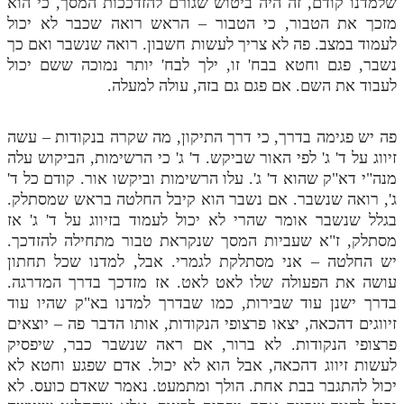
שלמדנו קודם, זה היה ביטוש שגורם להזדככות המסך, כי הוא
מזכך את הטבור, כי הטבור – הראש רואה שכבר לא יכול
לעמוד במצב. פה לא צריך לעשות חשבון. רואה שנשבר ואם כך
נשבר, פגם וחטא בבח' זו, ילך לבח' יותר נמוכה ששם יכול
לעבוד את השם. אם פגם גם בזה, עולה למעלה.
פה יש פגימה בדרך, כי דרך התיקון, מה שקרה בנקודות – עשה
זיווג על ד' ג' לפי האור שביקש. ד' ג' כי הרשימות, הביקוש עלה
מנה"י דא"ק שהוא ד' ג'. עלו הרשימות וביקשו אור. קודם כל ד'
ג', רואה שנשבר. אם נשבר הוא קיבל החלטה בראש שמסתלק.
בגלל שנשבר אומר שהרי לא יכול לעמוד בזיווג על ד' ג' אז
מסתלק, ז"א שעביות המסך שנקראת טבור מתחילה להזדכך.
יש החלטה – אני מסתלקת לגמרי. אבל, למדנו שכל תחתון
עושה את הפעולה שלו לאט לאט. אז מזדכך בדרך המדרגה.
בדרך ישנן עוד שבירות, כמו שבדרך למדנו בא"ק שהיו עוד
זיווגים דהכאה, יצאו פרצופי הנקודות, אותו הדבר פה – יוצאים
פרצופי הנקודות. לא ברור, אם ראה שנשבר כבר, שיפסיק
לעשות זיווג דהכאה, אבל הוא לא יכול. אדם שפגע וחטא לא
יכול להתגבר בבת אחת. הולך ומתמעט. נאמר שאדם כועס. לא