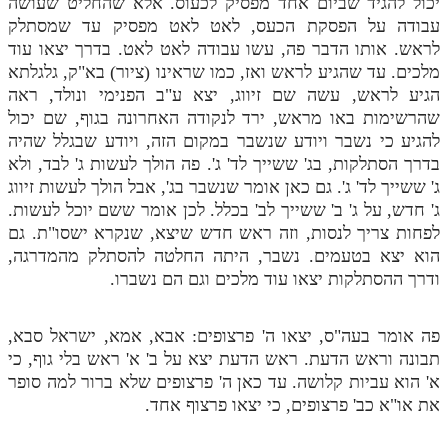
יכול להגיד שביום אחד מפסיק לכעוס. אלא שהחליט שעושה
עבודה על הפסקת הכעס, לאט לאט מפסיק עד שמסתלק
לראש. אותו הדבר פה, עשו עבודה לאט לאט. בדרך יצאו עוד
מלכים. עד שהגיע לראש ואז, כמו שראינו (ציור) בא"ק, גלגלתא
הגיע לראש, עשה שם זיווג, יצא ע"ב הפנימי ונולד, ראה
שהרשימות באו מראש, ירד לנקודה האחרונה בגוף, שם יכול
להגיע כי נשבר ויודע שנשבר במקום הזה, ויודע שבגלל שהיה
בדרך הסתלקות, בג' ששייך לד' ג'. פה הולך לעשות ג' לבד, ולא
ג' ששייך לד' ג'. גם כאן אומר שנשבר בג', אבל הולך לעשות זיווג
ג' חדש, על ג' ב' ששייך לב' בכלל. לכן אומר ששם יוכל לעשות.
לפחות צריך לנסות, וזה ראש חדש שיצא, שנקרא ישסו"ת. גם
הוא יצא בטעמים. נשבר, היתה החלטה להסתלק מהמדרגה,
ודרך ההסתלקות יצאו עוד מלכים וגם הם נשברו.
פה אומר בעה"ס, יצאו ה' פרצופים: אבא, אמא, ישראל סבא,
תבונה וראש הדעת. ראש הדעת יצא על ב' א' ראש בלי גוף, כי
א' הוא עביות קלושה. עד כאן ה' פרצופים שלא ברור למה סופר
את או"א כב' פרצופים, כי יצאו פרצוף אחד.