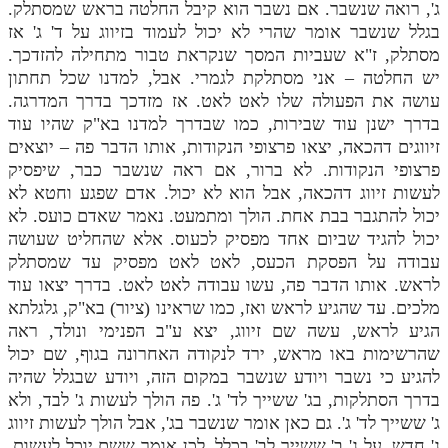
ג', רואה שנשבר. אם נשבר הוא קיבל החלטה בראש שמסתלק.
בגלל שנשבר אומר שהרי לא יכול לעמוד בזיווג על ד' ג' אז
מסתלק, ז"א שעביות המסך שנקראת טבור מתחילה להזדכך.
יש החלטה – אני מסתלקת לגמרי. אבל, למדנו שכל תחתון
עושה את הפעולה שלו לאט לאט. אז מזדכך בדרך המדרגה.
בדרך ישנן עוד שבירות, כמו שבדרך למדנו בא"ק שהיו עוד
זיווגים דהכאה, יצאו פרצופי הנקודות, אותו הדבר פה – יוצאים
פרצופי הנקודות. לא ברור, אם ראה שנשבר כבר, שיפסיק
לעשות זיווג דהכאה, אבל הוא לא יכול. אדם שפגע וחטא לא
יכול להתגבר בבת אחת. הולך ומתמעט. נאמר שאדם כועס. לא
יכול להגיד שביום אחד מפסיק לכעוס. אלא שהחליט שעושה
עבודה על הפסקת הכעס, לאט לאט מפסיק עד שמסתלק
לראש. אותו הדבר פה, עשו עבודה לאט לאט. בדרך יצאו עוד
מלכים. עד שהגיע לראש ואז, כמו שראינו (ציור) בא"ק, גלגלתא
הגיע לראש, עשה שם זיווג, יצא ע"ב הפנימי ונולד, ראה
שהרשימות באו מראש, ירד לנקודה האחרונה בגוף, שם יכול
להגיע כי נשבר ויודע שנשבר במקום הזה, ויודע שבגלל שהיה
בדרך הסתלקות, בג' ששייך לד' ג'. פה הולך לעשות ג' לבד, ולא
ג' ששייך לד' ג'. גם כאן אומר שנשבר בג', אבל הולך לעשות זיווג
ג' חדש, על ג' ב' ששייך לב' בכלל. לכן אומר ששם יוכל לעשות.