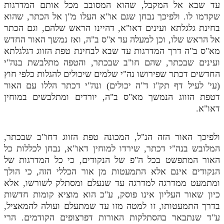
עד שבא אל המקבל, שהוא המסובב מכל אותם המדרגות
שקדמו לו. ולפיכך נבחן שגם או"א העלו מ"ן אל הכתר, שהוא
בחינת גלגלתא ועינים דאו"א, דהיינו הראש שלהם, וגם הכתר
אל הראש שלו, וכן למעלה עד א"ס ב"ה, ואז נמשך האור החדש
מא"ס ב"ה דרך המדרגות עד שבא לבחינת טפת הזווג דגלגלתא
ועינים שבכתר, שהם חו"ב שבכתר, והטפה מתלבשת בנה"י
החדשים דכתר שפירושו נה"י שלמים שיכולים להגלות כלפי חוץ
(עי' לעיל דף תק"ז ד"ה יכולים) ונה"י דכתר הללו עם האור
דטפת הזווג הנמשך מא"ס ב"ה, יורדים ומתלבשים במוחין
דאו"א.
ולפיכך האור הזה הנ"ל, המכונה טפת הזווג דחו"ב שבכתר,
המלובש בנה"י דכתר, שירדו למוחין דאו"א, נבחן לכללות כל
האור המתפשט בכל ה"פ של הנקודים, כי כל המדרגות של
הנקודים אינם אלא התמעטות מן אור הכללי הזה, כי הולך
ומתמעט ממדרגה למדרגה עד שנעלם ומסתלק לשורשו, אלא
כיון שאור העליון אינו פוסק, ע"כ הוא מוציא קומות חדשות
בדרך התמעטותו, זו למטה מזו עד שמתעלם ועולה להמאציל,
ע"ד שנתבאר בהסתלקות האורות דפרצופים הקודמים. הרי