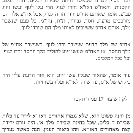
דבר נוסף, למדנו שכאשר היתה שבירת הכלים, חזרו למצב
הקטנות, והאח"פ דאו"א חזרו לגוף. הרי עלו לגוף ועשו זיווג
פב"פ. אומר שאותם אח"פ ירדו חזרה לגוף, אבל אח"פ אלה הם
מורכבים מדעת, חסד, גבורה, ת"ת, נהי"מ. כל פעם שנשבר
מלך, אותם אח"פ ששייכים לאותו מלך הם שירדו לגוף.
אח"פ של מלך הדעת שנשבר ירדו לגוף. כשנשבר אח"פ של
מלך החסד, אז האח"פ שעשו זיווג להוליד מלך החסד ירדו לגוף,
וכו' בכל המלכים.
עוד אומר, שהאור שעליו עשו זיווג הוא אור הדעת עליו היה
ביקוש של א"ס, עד שירד לאו"א ועליו עשו זיווג.
חלק ז שיעור 17 עמוד תקטו
מ) והנה פשוט הוא, שלא נגמרו אחורים דאו"א לירד עד כלות
שבירת ז' כלים, שכל בחינת שבירת מלך א', היה גורם ירידת
קצת מאחורים דאו"א. וזהו ביאור הענין. הנה כאשר נעריך