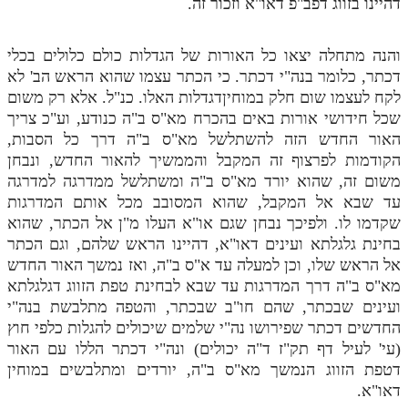
דהיינו בזווג דפב"פ דאו"א וזכור זה.
תלמוד עשר הספירות חלק יא
והנה מתחלה יצאו כל האורות של הגדלות כולם כלולים בכלי
תלמוד עשר הספירות חלק יב
דכתר, כלומר בנה"י דכתר. כי הכתר עצמו שהוא הראש הב' לא
לקח לעצמו שום חלק במוחיןדגדלות האלו. כנ"ל. אלא רק משום
תלמוד עשר הספירות חלק יג
שכל חידושי אורות באים בהכרח מא"ס ב"ה כנודע, וע"כ צריך
תלמוד עשר הספירות חלק יד
האור החדש הזה להשתלשל מא"ס ב"ה דרך כל הסבות,
הקודמות לפרצוף זה המקבל והממשיך להאור החדש, ונבחן
תלמוד עשר הספירות חלק טו
משום זה, שהוא יורד מא"ס ב"ה ומשתלשל ממדרגה למדרגה
תלמוד עשר הספירות חלק טז
עד שבא אל המקבל, שהוא המסובב מכל אותם המדרגות
שקדמו לו. ולפיכך נבחן שגם או"א העלו מ"ן אל הכתר, שהוא
בית שער הכוונות
בחינת גלגלתא ועינים דאו"א, דהיינו הראש שלהם, וגם הכתר
אל הראש שלו, וכן למעלה עד א"ס ב"ה, ואז נמשך האור החדש
אודות האתר
מא"ס ב"ה דרך המדרגות עד שבא לבחינת טפת הזווג דגלגלתא
ועינים שבכתר, שהם חו"ב שבכתר, והטפה מתלבשת בנה"י
אודות האתר
החדשים דכתר שפירושו נה"י שלמים שיכולים להגלות כלפי חוץ
בעל הסולם
(עי' לעיל דף תק"ז ד"ה יכולים) ונה"י דכתר הללו עם האור
דטפת הזווג הנמשך מא"ס ב"ה, יורדים ומתלבשים במוחין
אתר הבית
דאו"א.