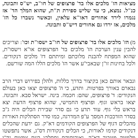
מציאות הז' מלכים אלו בד' פרצופים של חו"ב, יש"ס ותבונה,
כנ"ל. נמצא, כי עד שליש ספירת ת"ת, שהוא המלך הד' אז
נגמרו לירד אחורים דאו"א עלאין, וכאשר נשברו כל הז'
מלכים, אז ירדו גם אחורים דיש"ס ותבונה.
מ)
הז' מלכים אלו בד' פרצופים של חו"ב ישסו"ת וכו'
: וצריכים
להבין ענין הערכת הז' מלכים בד' הפרצופים או"א וישסו"ת,
שהוא המפתח להבנת מלוכתם ומיתתם דז' מלכים דנקודים.
ולכל בחינות זו"ן שבאבי"ע אשר הז' מלכים הללו המה שורשם.
ונבאר אותם כאן בקיצור בדרך כללות, ולהלן בפירוש דברי הרב
נבארם באורך בפרטות. ותדע, כי ה' פרצופים יצאו כאן בעולם
הנקודים: ד' פרצופים, שהם: חכמה. בינה. ישראל סבא. ותבונה.
יצאו בראש וגוף. ופרצוף החמישי, שהוא פרצוף הדעת יצא
בראש בלי גוף. עוד תדע כי גם סדר שבירת הכלים היה ג"כ
בסדר הזדככות המסך ע"פ המדרגה, כמו סדר הסתלקות האורות
מהכלים דגוף של הפרצופים הקודמים דא"ק. גם ידעת שהכלים
דנקודים קדמו לאורות, כי הכלים דנקודות דס"ג, אשר נתפשטו
מלמטה מטבור דא"ק, ואורותיהם נסתלקו בעת צמצום נה"י