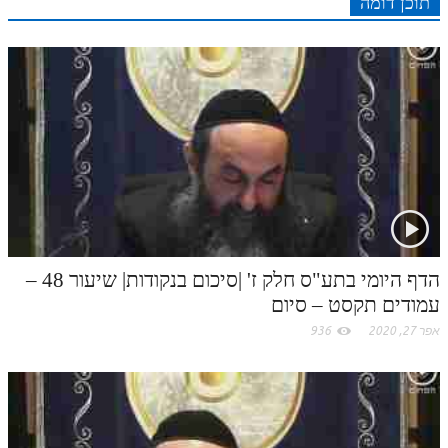
תוכן דומה
n
s
k
p
k
t
.
c
o
m
הדף היומי בתע"ס חלק ז' |סיכום בנקודות| שיעור 48 –
עמודים תקסט – סיום
אפר 27, 2020
936