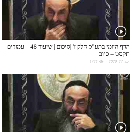
הדף היומי בתע"ס חלק ז' |סיכום | שיעור 48 – עמודים
תקסט – סיום
אפר 27, 2020
1725