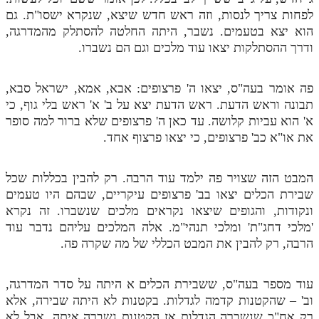
לפחות צריך לנסות, וזה ראש חדש שיצא, שנקרא ישסו"ת. גם
הוא יצא בטעמים. נשבר, היתה החלטה להסתלק מהמדרגה,
ודרך ההסתלקות יצאו עוד מלכים וגם הם נשברו.
פה אומר בעה"ס, יצאו ה' פרצופים: אבא, אמא, ישראל סבא,
תבונה וראש הדעת. ראש הדעת יצא על ב' א' ראש בלי גוף, כי
א' הוא עביות קלושה. עד כאן ה' פרצופים שלא ברור למה סופר
את או"א כב' פרצופים, כי יצאו פרצוף אחד.
המבט הזה שצויר פה ילמד עוד הרבה. רק להבין בכללות שכל
שבירת הכלים יצאו בב' פרצופים עיקריים, שבהם היו טעמים
ונקודות, והגופים שיצאו נקראים מלכים שנשברו. זה נקרא
'מלכי דחג"ת' ומלכי תנהי"מ. אלה המלכים עליהם נדבר עוד
הרבה, רק להבין את המבט הכללי של מה שקרה פה.
עוד מספר בעה"ס, ששבירת הכלים א היתה על סדר המדרגה,
וב' – שהקטנות קדמה לגדלות. בקטנות לא היתה שבירה, אלא
רק אח"כ שנשברה הגדלות אז הקטנות נשברה איתה, אבל לא