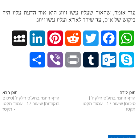
עוד אומר, שהאור שעליו עשו זיווג הוא אור הדעת עליו היה
ביקוש של א"ס, עד שירד לאו"א ועליו עשו זיווג.
M
L
P
R
T
F
W
y
i
i
e
w
a
h
S
V
P
T
O
S
S
n
n
d
i
c
a
h
i
r
u
u
k
p
k
t
d
t
e
t
a
b
i
m
t
y
תוכן קודם
תוכן הבא
הדף היומי בתע"ס חלק ז' |
הדף היומי בתע"ס חלק ז' |סיכום
a
e
e
i
t
b
s
סיכום| שיעור 17 - עמוד תקטו -
בנקודות| שיעור 17 - עמוד תקטו
r
e
n
b
l
p
תקטז
- תקטז
c
d
r
t
e
o
A
e
r
t
l
o
e
e
I
e
r
o
p
r
o