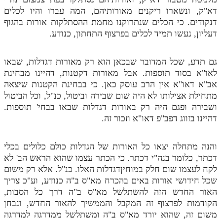
דא"ק, ונשארו ריקנים מאורותיהם, המה עברו והיו לכלים
דנקודים. כי הכלים שנתרוקנו מחמת ההסתלקות אורות בהגוף
דעליון, נעשו תמיד לכלים בפרצוף התחתון, כנודע.
גם תדע, שכל המדובר שבכאן הוא רק מאורות דגדלות, שבאו
לאו"א בסוד תוספות. אבל מאורות דקטנות, דהיינו מבחינת
אב"א דאו"א אין הרב עוסק כאן. כי בבחינת הקטנות שיצאה
מתחילת אצילותו לא היה שום שבירה וביטול, כנ"ל, וכל הביטול
ושבירה ופגם היה רק באורות דגדלות שבאו בבחי' תוספות.
דהיינו בזווג דפב"פ דאו"א וזכור זה.
והנה מתחלה יצאו כל האורות של הגדלות כולם כלולים בכלי
דכתר, כלומר בנה"י דכתר. כי הכתר עצמו שהוא הראש הב' לא
לקח לעצמו שום חלק במוחיןדגדלות האלו. כנ"ל. אלא רק משום
שכל חידושי אורות באים בהכרח מא"ס ב"ה כנודע, וע"כ צריך
האור החדש הזה להשתלשל מא"ס ב"ה דרך כל הסבות,
הקודמות לפרצוף זה המקבל והממשיך להאור החדש, ונבחן
משום זה, שהוא יורד מא"ס ב"ה ומשתלשל ממדרגה למדרגה