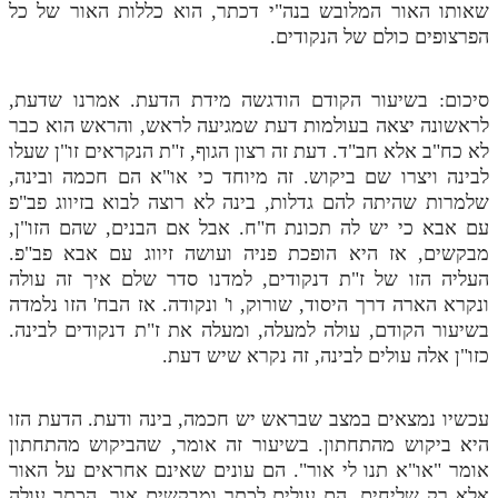
שאותו האור המלובש בנה"י דכתר, הוא כללות האור של כל
הפרצופים כולם של הנקודים.
סיכום: בשיעור הקודם הודגשה מידת הדעת. אמרנו שדעת,
לראשונה יצאה בעולמות דעת שמגיעה לראש, והראש הוא כבר
לא כח"ב אלא חב"ד. דעת זה רצון הגוף, ז"ת הנקראים זו"ן שעלו
לבינה ויצרו שם ביקוש. זה מיוחד כי או"א הם חכמה ובינה,
שלמרות שהיתה להם גדלות, בינה לא רוצה לבוא בזיווג פב"פ
עם אבא כי יש לה תכונת ח"ח. אבל אם הבנים, שהם הזו"ן,
מבקשים, אז היא הופכת פניה ועושה זיווג עם אבא פב"פ.
העליה הזו של ז"ת דנקודים, למדנו סדר שלם איך זה עולה
ונקרא הארה דרך היסוד, שורוק, ו' ונקודה. אז הבח' הזו נלמדה
בשיעור הקודם, עולה למעלה, ומעלה את ז"ת דנקודים לבינה.
כזו"ן אלה עולים לבינה, זה נקרא שיש דעת.
עכשיו נמצאים במצב שבראש יש חכמה, בינה ודעת. הדעת הזו
היא ביקוש מהתחתון. בשיעור זה אומר, שהביקוש מהתחתון
אומר "או"א תנו לי אור". הם עונים שאינם אחראים על האור
אלא רק שליחים. הם עולים לכתר ומבקשים אור. הכתר עולה