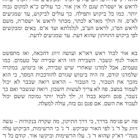
לראש א' ישסו"ת שגם לו אין אור. כך עולים כ"א למקום גבוה
יותר. כמו כל ביקוש ותפילה. כך עולים לביקוש, עד שמגיעים
לא"ס. זה הולך מאו"א לכתר, מכתר לראש א' ישסו"ת, משם
לראש הס"ג, לראש הע"ב, לגלגלתא ועד א"ס. באים ומבקשים
לפי ביקוש התחתון שהוא דעת. עד שמגיעים לדעת.
בא אור לבח' ראש דאו"א ועושה זיווג דהכאה, ואז מתפשט
האור לגוף ונשבר. השבירה הזו היא שבירה של טעמים. כמו
טעמים, אבל למדנו שאחרי שיש שבירה, או ביטוש, במקרה
שלמדנו קודם, זה היה ביטוש שגורם להזדככות המסך, כי הוא
מזכך את הטבור, כי הטבור – הראש רואה שכבר לא יכול
לעמוד במצב. פה לא צריך לעשות חשבון. רואה שנשבר ואם כך
נשבר, פגם וחטא בבח' זו, ילך לבח' יותר נמוכה ששם יכול
לעבוד את השם. אם פגם גם בזה, עולה למעלה.
פה יש פגימה בדרך, כי דרך התיקון, מה שקרה בנקודות – עשה
זיווג על ד' ג' לפי האור שביקש. ד' ג' כי הרשימות, הביקוש עלה
מנה"י דא"ק שהוא ד' ג'. עלו הרשימות וביקשו אור. קודם כל ד'