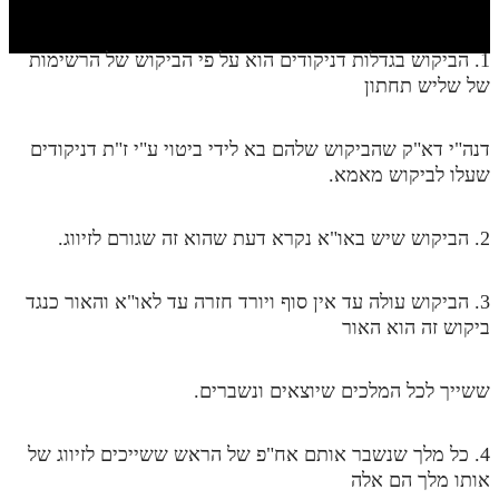
חלק י
חלק יא
1. הביקוש בגדלות דניקודים הוא על פי הביקוש של הרשימות
של שליש תחתון
חלק יב
חלק יג
דנה"י דא"ק שהביקוש שלהם בא לידי ביטוי ע"י ז"ת דניקודים
חלק יד
שעלו לביקוש מאמא.
חלק טו
2. הביקוש שיש באו"א נקרא דעת שהוא זה שגורם לזיווג.
חלק ט"ז
בית שער הכוונות
3. הביקוש עולה עד אין סוף ויורד חזרה עד לאו"א והאור כנגד
ביקוש זה הוא האור
שידור חי
ששייך לכל המלכים שיוצאים ונשברים.
הזמן סט תע"ס
הזמן סט תלמוד עשר הספירות
4. כל מלך שנשבר אותם אח"פ של הראש ששייכים לזיווג של
אותו מלך הם אלה
ספרים להורדה