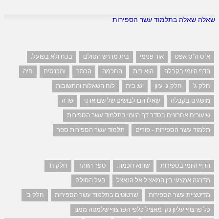
שאלה שאלה בתלמוד עשר הספירות
א"ס ה"ס אפס
אור פנימי
בית מדרש הסולם
בכח ולא בפועל.
הדף היומי בקבלה
הוא בית
החכמה
הכתר
ומכנסים
חיה
חלק ג'
חלק ג' עיון
יש: בית
לוח השאלות והתשובות
מושגים בקבלה
שאלו הם לבושים של שם אדני
שדה
שיעורים אחרונים בסדר דף היומי בתלמוד עשר הספירות
תלמוד עשר הספירות - פורים
תלמוד עשר הספירות ספר
הדף היומי בספירות
שהוא חכמה.
ספר הזוהר
חלק ח'
מדרגה אמצעי בין המאציל אל הנאצל
בעל הסולם
מדיטציית עשר הספירות
שרטוטים בתלמוד עשר הספירות
חלק ב'
כל פרצוף עליון נק' מאציל כלפי הפרצוף שלמטה ממנו