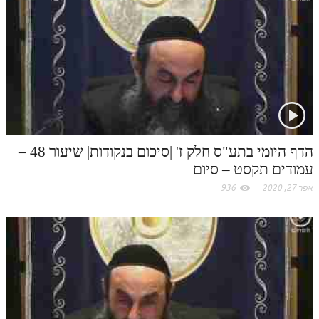
לאתר ספר הרב
t
דף היומי בזוהר הקדוש
.
c
o
m
הדף היומי בתע"ס חלק ז' |סיכום בנקודות| שיעור 48 –
עמודים תקסט – סיום
אפר 27, 2020
936