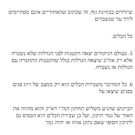
מנוע חיפוש בספרים
שיורדים בבחינת גוף, זה שכתוב שהאחוריים אינם מסתיימים
לירד עד שנשברים
תלמוד עשר הספירות בעיון
תלמוד עשר הספירות חלק א
כל הכלים.
תע"ס חלק ב' עיון
5. בעולם הניקודים יצאה הקטנות לפני הגדלות שלא נשברה
תע"ס חלק ג' עיון
אלא רק אח"כ שיצאה הגדלות בגלל שהקטנות התחברה עם
הגדלות אז נשברה.
תלמוד עשר הספירות חלק ד
תלמוד עשר הספירות חלק ה
6. כל המדובר משבירת הכלים הוא רק ממצב של זיווג פנים
תלמוד עשר הספירות חלק ו
בפנים שיצאו על
תלמוד עשר הספירות חלק ז
הביקוש שהגיע משליש תחתון דנה"י דא"ק והוא מהווה את
תלמוד עשר הספירות חלק ח
האור של גמר תיקון, ועל כן שבירת הכלים היא הבסיס גם
לתיקון הסופי שאם נתקן אותו אז יהיה גמר
תלמוד עשר הספירות חלק ט
תלמוד עשר הספירות חלק י