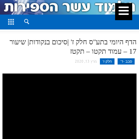
סגור
דף היומי
חלק א
הדף היומי בתע"ס חלק ז' |סיכום בנקודות| שיעור
חלק ב
17 – עמוד תקטו – תקטז
חלק ג
סבב -ד'
חלק ז'
מרץ 13, 2020
חלק ד
חלק ה
חלק ו
חלק ז
חלק ח
חלק ט