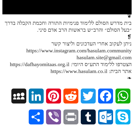
חלק י
חלק יא
❦
בית מדרש הסולם ללימוד פנימיות התורה וחכמת הקבלה בדרך
חלק יב
״בעל הסולם״ והרב״ש בראשות הרב אדם סיני.
חלק יג
❡
ניתן לעקוב אחרי העדכונים וליצור קשר
חלק יד
https://www.instagram.com/hasulam.community
hasulam.site@gmail.com
חלק טו
הצטרפו ללימוד התע״ס היומי: https://dafhayomitaas.org.il
חלק ט"ז
אתר הבית: https://www.hasulam.co.il
❧
בית שער הכוונות
שידור חי
M
L
P
R
T
F
W
הזמן סט תע"ס
y
i
i
e
w
a
h
S
V
P
T
O
S
הזמן סט תלמוד עשר הספירות
S
n
n
d
i
c
a
ספרים להורדה
h
i
r
u
u
k