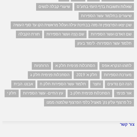
שאלות ותשובות בדף היומי בתע"ס
שיעורי קבלה לנשים
שיעורים בתלמוד עשר הספירות
שכן יצאו הפרצופין זה מזה בבחינת עילה ועלול מראשית הקו עד סוף העשיה
שם האדם ועשר הספירות
שם הֲוָיָה ועשר הספירות
תורת הקבלה
תלמוד עשר הספירות- לימוד בעיון
לתוהו הנקרא אפס
הסתכלות פנימית חלק א
הרוחניות
מערכת הספירות
חלק א' 2019
הסתכלות פנימית חלק ג
הנה הם נודעים
וחצר
תלמוד עשר הספירות חלק ח
אבנט. הבית
אור פנימי
הסתכלות פנימית חלק ב
עץ החיים- עשר הספירות
חלק י
כל פרצוף עליון נק' מאציל כלפי הפרצוף שלמטה ממנו
צור קשר