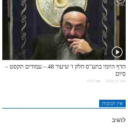
לאתר ספר הרב
דף היומי בזוהר הקדוש
הדף היומי בתע"ס חלק ז' שיעור 48 – עמודים תקסט –
סיום
אפר 27, 2020
1323
אין תגובות
להגיב