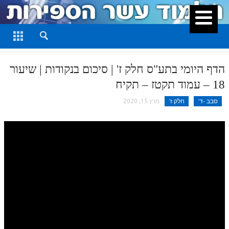
סגור
דף היומי
חלק א
הדף היומי בתע"ס חלק ז' | סיכום בנקודות | שיעור
חלק ב
18 – עמוד תקטז – תקיח
חלק ג
סבב -ד'
חלק ז'
מרץ 15, 2020
חלק ד
חלק ה
חלק ו
חלק ז
חלק ח
חלק ט