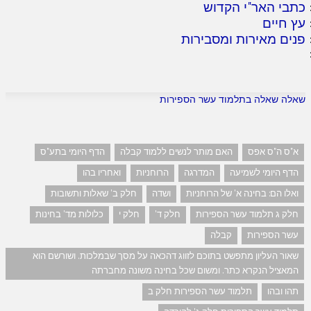
כתבי האר"י הקדוש
עץ חיים
פנים מאירות ומסבירות
שאלה שאלה בתלמוד עשר הספירות
א"ס ה"ס אפס
האם מותר לנשים ללמוד קבלה
הדף היומי בתע"ס
הדף היומי לשמיעה
המדרגה
הרוחניות
ואחריו בהו
ואלו הם: בחינה א' של הרוחניות
ושדה
חלק ב' שאלות ותשובות
חלק ג תלמוד עשר הספירות
חלק ד'
חלק י
כלולות מד' בחינות
עשר הספירות
קבלה
שאור העליון מתפשט בתוכם לזווג דהכאה על מסך שבמלכות. ושורשם הוא
המאציל הנקרא כתר. ומשום שכל בחינה משונה מחברתה
תהו ובהו
תלמוד עשר הספירות חלק ב