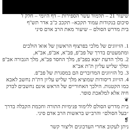
חלק י
חלק יא
שיעור 21 – תלמוד עשר הספירות – דף היומי – חלק ז'
סיכום בנקודות עמוד תקכא– תקכב כ"ב אדר תש"ף
חלק יב
בית מדרש הסולם – שיעור מאת הרב אדם סיני
חלק יג
חלק יד
1. הזיווגים של מלכי בפרצוף הראשון של אוא' הולכים
ומתמעטים בדרך של פב"פ, פב"א, אב"פ, אב"א,
חלק טו
2. מלך הדעת יוצא בפב"פ, מלך החסד פב"א, מלך הגבורה אב"פ
ומלך שליש עליון ת"ת אב"א
חלק ט"ז
3. כל הזיווגים המדוברים הם במסגרת של פב"פ.
בית שער הכוונות
4. הזיווג דיסודות שמוציא מלך שליש עליון דת"ת נחשב לאבא
כמו הקטנות. הילכך האחוריים של הראש אינם נחשבים לבדק
שידור חי
חיה אלא למלאכת סופר.
❦
הזמן סט תע"ס
בית מדרש הסולם ללימוד פנימיות התורה וחכמת הקבלה בדרך
״בעל הסולם״ והרב״ש בראשות הרב אדם סיני.
הזמן סט תלמוד עשר הספירות
❡
ניתן לעקוב אחרי העדכונים וליצור קשר
ספרים להורדה