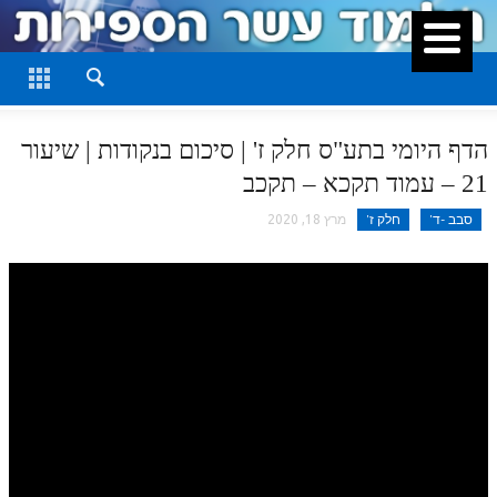
סגור
דף היומי
חלק א
הדף היומי בתע"ס חלק ז' | סיכום בנקודות | שיעור
חלק ב
21 – עמוד תקכא – תקכב
חלק ג
סבב -ד'
חלק ז'
מרץ 18, 2020
חלק ד
חלק ה
חלק ו
חלק ז
חלק ח
חלק ט