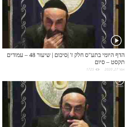
לאתר ספר הרב
דף היומי בזוהר הקדוש
הדף היומי בתע"ס חלק ז' |סיכום | שיעור 48 – עמודים
תקסט – סיום
אפר 27, 2020
1725