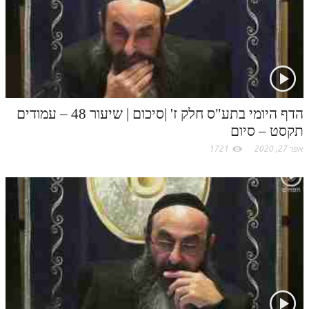
לאתר ספר הרב
דף היומי בזוהר הקדוש
הדף היומי בתע"ס חלק ז' |סיכום | שיעור 48 – עמודים
תקסט – סיום
אפר 27, 2020
1721