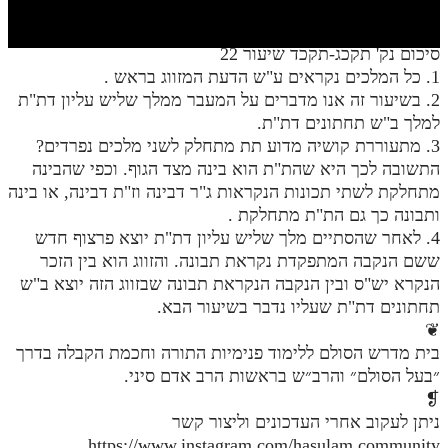
חלק י
חלק יא
סיכום נק' תקכג-תקכד שיעור 22
1. כל המלכים נקראים ע"ש הדעת המזווג בראש .
חלק יב
2. בשיעור זה אנו מדברים על המעבר ממלך שליש עליון דת"ת
חלק יג
למלך ב"ש תחתונים דת"ת.
3. מתעוררת קושיה מדוע תת מתחלק לשני מלכים נפרדים?
חלק יד
התשובה לכך היא שהת"ת הוא בינה מצד הגוף. וכפי שהבינה
מתחלקת לשתי תכונות הנקראות ג"ר דבינה וז"ת דבינה, או בינה
חלק טו
ותבונה כך גם הת"ת מתחלקת .
חלק ט"ז
4. לאחר שהסתיים מלך שליש עליון דת"ת יוצא פרצוף חדש
ששם הנקבה המתפקדת נקראת תבונה. והזווג הוא בין הזכר
בית שער הכוונות
הנקרא יש"ס ובין הנקבה הנקראת תבונה שבזווג הזה יוצא ב"ש
תחתונים דת"ת שעליו נדבר בשיעור הבא.
שידור חי
❦
בית מדרש הסולם ללימוד פנימיות התורה וחכמת הקבלה בדרך
הזמן סט תע"ס
״בעל הסולם״ והרב״ש בראשות הרב אדם סיני.
❡
הזמן סט תלמוד עשר הספירות
ניתן לעקוב אחרי העדכונים וליצור קשר
ספרים להורדה
https://www.instagram.com/hasulam.community