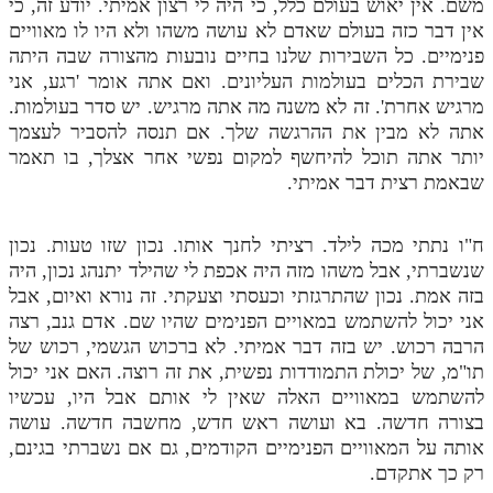
משם. אין יאוש בעולם כלל, כי היה לי רצון אמיתי. יודע זה, כי
אין דבר כזה בעולם שאדם לא עושה משהו ולא היו לו מאוויים
פנימיים. כל השבירות שלנו בחיים נובעות מהצורה שבה היתה
שבירת הכלים בעולמות העליונים. ואם אתה אומר 'רגע, אני
מרגיש אחרת'. זה לא משנה מה אתה מרגיש. יש סדר בעולמות.
אתה לא מבין את ההרגשה שלך. אם תנסה להסביר לעצמך
יותר אתה תוכל להיחשף למקום נפשי אחר אצלך, בו תאמר
שבאמת רצית דבר אמיתי.
ח"ו נתתי מכה לילד. רציתי לחנך אותו. נכון שזו טעות. נכון
שנשברתי, אבל משהו מזה היה אכפת לי שהילד יתנהג נכון, היה
בזה אמת. נכון שהתרגזתי וכעסתי וצעקתי. זה נורא ואיום, אבל
אני יכול להשתמש במאויים הפנימים שהיו שם. אדם גנב, רצה
הרבה רכוש. יש בזה דבר אמיתי. לא ברכוש הגשמי, רכוש של
תו"מ, של יכולת התמודדות נפשית, את זה רוצה. האם אני יכול
להשתמש במאוויים האלה שאין לי אותם אבל היו, עכשיו
בצורה חדשה. בא ועושה ראש חדש, מחשבה חדשה. עושה
אותה על המאוויים הפנימיים הקודמים, גם אם נשברתי בגינם,
רק כך אתקדם.