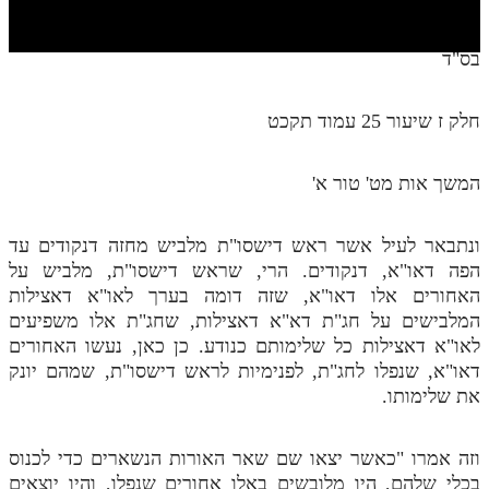
חלק י
חלק יא
בס"ד
חלק יב
חלק ז שיעור 25 עמוד תקכט
חלק יג
חלק יד
המשך אות מט' טור א'
חלק טו
ונתבאר לעיל אשר ראש דישסו"ת מלביש מחזה דנקודים עד
חלק ט"ז
הפה דאו"א, דנקודים. הרי, שראש דישסו"ת, מלביש על
בית שער הכוונות
האחורים אלו דאו"א, שזה דומה בערך לאו"א דאצילות
המלבישים על חג"ת דא"א דאצילות, שחג"ת אלו משפיעים
שידור חי
לאו"א דאצילות כל שלימותם כנודע. כן כאן, נעשו האחורים
דאו"א, שנפלו לחג"ת, לפנימיות לראש דישסו"ת, שמהם יונק
הזמן סט תע"ס
את שלימותו.
הזמן סט תלמוד עשר הספירות
וזה אמרו "כאשר יצאו שם שאר האורות הנשארים כדי לכנוס
ספרים להורדה
בכלי שלהם, היו מלובשים באלו אחורים שנפלו, והיו יוצאים