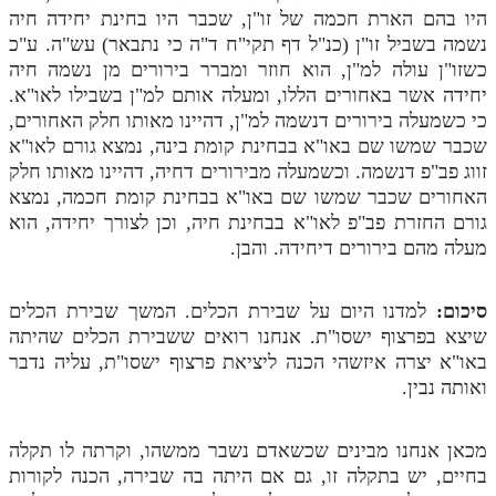
לאתר ספר הרב
היו בהם הארת חכמה של זו"ן, שכבר היו בחינת יחידה חיה
נשמה בשביל זו"ן (כנ"ל דף תקי"ח ד"ה כי נתבאר) עש"ה. ע"כ
דף היומי בזוהר הקדוש
כשזו"ן עולה למ"ן, הוא חוזר ומברר בירורים מן נשמה חיה
יחידה אשר באחורים הללו, ומעלה אותם למ"ן בשבילו לאו"א.
כי כשמעלה בירורים דנשמה למ"ן, דהיינו מאותו חלק האחורים,
שכבר שמשו שם באו"א בבחינת קומת בינה, נמצא גורם לאו"א
זווג פב"פ דנשמה. וכשמעלה מבירורים דחיה, דהיינו מאותו חלק
האחורים שכבר שמשו שם באו"א בבחינת קומת חכמה, נמצא
גורם החזרת פב"פ לאו"א בבחינת חיה, וכן לצורך יחידה, הוא
מעלה מהם בירורים דיחידה. והבן.
סיכום:
למדנו היום על שבירת הכלים. המשך שבירת הכלים
שיצא בפרצוף ישסו"ת. אנחנו רואים ששבירת הכלים שהיתה
באו"א יצרה איזשהי הכנה ליציאת פרצוף ישסו"ת, עליה נדבר
ואותה נבין.
מכאן אנחנו מבינים שכשאדם נשבר ממשהו, וקרתה לו תקלה
בחיים, יש בתקלה זו, גם אם היתה בה שבירה, הכנה לקורות