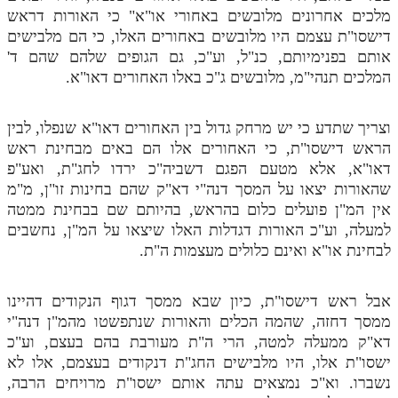
מלכים אחרונים מלובשים באחורי או"א" כי האורות דראש
מנוע חיפוש בספרים
דישסו"ת עצמם היו מלובשים באחורים האלו, כי הם מלבישים
אותם בפנימיותם, כנ"ל, וע"כ, גם הגופים שלהם שהם ד'
תלמוד עשר הספירות בעיון
המלכים תנהי"מ, מלובשים ג"כ באלו האחורים דאו"א.
תלמוד עשר הספירות חלק א
וצריך שתדע כי יש מרחק גדול בין האחורים דאו"א שנפלו, לבין
תע"ס חלק ב' עיון
הראש דישסו"ת, כי האחורים אלו הם באים מבחינת ראש
תע"ס חלק ג' עיון
דאו"א, אלא מטעם הפגם דשביה"כ ירדו לחג"ת, ואע"פ
שהאורות יצאו על המסך דנה"י דא"ק שהם בחינות זו"ן, מ"מ
תלמוד עשר הספירות חלק ד
אין המ"ן פועלים כלום בהראש, בהיותם שם בבחינת ממטה
למעלה, וע"כ האורות דגדלות האלו שיצאו על המ"ן, נחשבים
תלמוד עשר הספירות חלק ה
לבחינת או"א ואינם כלולים מעצמות ה"ת.
תלמוד עשר הספירות חלק ו
תלמוד עשר הספירות חלק ז
אבל ראש דישסו"ת, כיון שבא ממסך דגוף הנקודים דהיינו
ממסך דחזה, שהמה הכלים והאורות שנתפשטו מהמ"ן דנה"י
תלמוד עשר הספירות חלק ח
דא"ק ממעלה למטה, הרי ה"ת מעורבת בהם בעצם, וע"כ
ישסו"ת אלו, היו מלבישים החג"ת דנקודים בעצמם, אלו לא
תלמוד עשר הספירות חלק ט
נשברו. וא"כ נמצאים עתה אותם ישסו"ת מרויחים הרבה,
תלמוד עשר הספירות חלק י