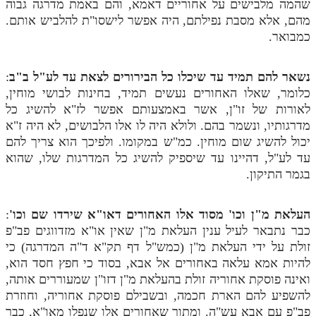
שהמה מלבישים על אחוריים דאמא, והם באמת מדרגה גבוה
מהם, אלא מסבת נפילתם, היה אפשר לישסו"ת להלביש אותם.
תלמוד עשר הספירות חלק יא
כמבואר.
תלמוד עשר הספירות חלק יב
נשאר להם תמיד עד שיכלו כל הבירורים לצאת עד לע"ל ב"ב
:
תלמוד עשר הספירות חלק יג
כלומר, שאלו האחורים נעשים תמיד, בחינות לבושי מוחין,
תלמוד עשר הספירות חלק יד
לאורות של זו"ן, אשר באמצעותם אפשר לז"א להשיג כל
מדרגותיו, ונשמר בהם. ולולא היה לו אלו הלבושים, לא היה ז"א
תלמוד עשר הספירות חלק טו
יכול להשיג שום מוחין. כמ"ש במקומו. ולפיכך הוא צריך להם
תלמוד עשר הספירות חלק טז
עד לע"ל, דהיינו עד שיספיק להשיג כל המדרגות שלו, שהוא
בגמר התיקון.
בית שער הכוונות
אודות האתר
העלאת מ"ן וכו' מסוד אלו האחורים דאו"א שירדו שם וכו'
:
כבר נתבאר לעיל ענין העלאת מ"ן שאין או"א מזדווגים פב"פ
אודות האתר
זולת על ידי העלאת מ"ן (כמש"ל דף תק"א ד"ה המדרגה) כי
להיות אמא עלאה באחורים אל אבא, בסוד כי חפץ חסד הוא,
בעל הסולם
ואינה פוסקת אחוריה זולת בהעלאת מ"ן דזו"ן שמעוררים אותה,
אתר הבית
להשפיע להם הארת חכמה, ובשבילם פוסקת אחוריה, וחוזרת
פב"פ עם אבא עש"ה. ומתוך שאחורים אלו שנפלו מאו"א, כבר