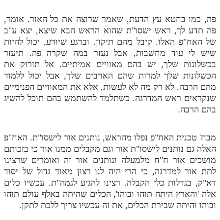
פה, כמו בחטא עץ הדעת, שאמר שרוצה את כל האור. אומר,
פה תדע לך, ראש ישסו"ת שהוא הראש הבא שיצא, יצא ע"ב
של האח"פ האלו. קיבל מהם תיקון. וברגע שיודע, יכול להיות
שיש לי עוד מחשבות, אבל נעזר במה שקרה פה. תיעזר
בכשלונות שלך, יש בהם מאוויים אמיתיים. אל תזרוק את
הכשלונות שלך למרות שהם האויבים שלך, אבל יכול ללמוד
מהם הרבה. לא רק מה לא לעשות, אלא את המאוויים הפנימיים
שנקראים ראש המדרגה. כשתלמד להשתמש בהם תוכל להשיג
בהם הרבה.
מבח' טכנית האח"פ נפלו מהראש, נותנים אור לישסו"ת. האח"פ
האלה גם נותנים לישסו"ת אור וגם מקבלים ממנו אור כי בזכותם
מושכים אור ח"ח מלמעלה ונותנים אור זה ואומרים שרצינו
לתת אור למדרגה, כי הרי היה לנו רצון מאוד גדול של יסוד
דא"ק, בגדלות כלי הקבלה. רצינו להגיע לגמה"ת. עכשיו כלים
אלה 'והארץ היתה תוהו ובוהו', הכלים שהיתה באלף עולם תוהו
ובוהו והיתה שבירת הכלים, את זה עכשיו צריך ללכת לתקן.