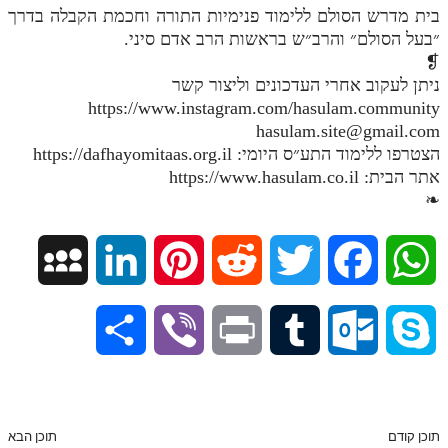
בית מדרש הסולם ללימוד פנימיות התורה וחכמת הקבלה בדרך
״בעל הסולם״ והרב״ש בראשות הרב אדם סיני.
❡
ניתן לעקוב אחרי העדכונים וליצור קשר
https://www.instagram.com/hasulam.community
hasulam.site@gmail.com
הצטרפו ללימוד התע״ס היומי: https://dafhayomitaas.org.il
אתר הבית: https://www.hasulam.co.il
❧
M
L
P
R
T
F
W
y
i
i
e
w
a
h
S
V
P
T
O
S
S
n
n
d
i
c
a
h
i
r
u
u
k
p
k
t
d
t
e
t
a
b
i
m
t
y
תוכן קודם
תוכן הבא