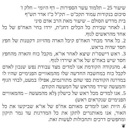
שיעור 25 – תלמוד עשר הספירות – דף היומי – חלק ז'
סיכום בנקודות עמוד תקכ"ט – תק"ל כ"ז אדר תש"ף
בית מדרש הסולם – שיעור מאת הרב אדם סיני
1. לאחר שבירת כל הכלים דחג"ת, ירדו בחי' האח"פ של כל
אחד מהראשים לגוף.
2. כל אחד מבחי' האח"פ קיבל הארה מהזיווג דקטנות של חפץ
חסד שהיה בראש.
3. ראש דישסו"ת שיצא לאחר או"א, מקבל כוח והארה מהחפץ
חסד שיש באח"פ של או"א שירדו לגוף.
4. מהנקודה הקודמת אנו למדים מצד עבודת נפש שנכון לאדם
לקבל כוח במחשבה החדשה שלו מהמאוויים הפנימיים שהיו לו
במדרגה הקודמת כפי שהם מתורגמים, אפילו במעט, לבחי הגוף
והמעשה שירד מהראש של המעשה הקודם.
5. אנו למדים מכל ראש של כישלון (לא מהמעשה – מהמאוויים
הפנימיים שנקראים ראש)
6. היות ואנו לומדים מאותם אח"פ של או"א שביקשו את כל
האור, אנו מאותגרים לתקן את כל המדרגות עד גמר תיקון
ומחפשים דרכים ותחבולות לעשות זאת.
❦