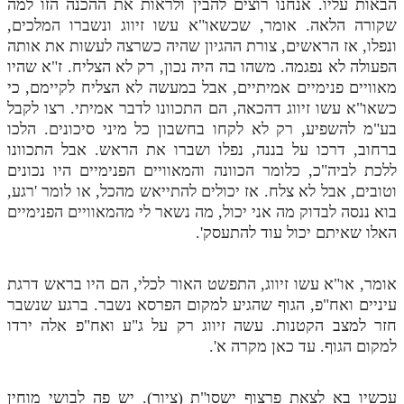
הבאות עליו. אנחנו רוצים להבין ולראות את ההכנה הזו למה
שקורה הלאה. אומר, שכשאו"א עשו זיווג ונשברו המלכים,
ונפלו, אז הראשים, צורת ההגיון שהיה כשרצה לעשות את אותה
הפעולה לא נפגמה. משהו בה היה נכון, רק לא הצליח. ז"א שהיו
מאוויים פנימיים אמיתיים, אבל במעשה לא הצליח לקיימם, כי
כשאו"א עשו זיווג דהכאה, הם התכוונו לדבר אמיתי. רצו לקבל
בע"מ להשפיע, רק לא לקחו בחשבון כל מיני סיכונים. הלכו
ברחוב, דרכו על בננה, נפלו ושברו את הראש. אבל התכוונו
ללכת לביה"כ, כלומר הכוונה והמאוויים הפנימיים היו נכונים
וטובים, אבל לא צלח. אז יכולים להתייאש מהכל, או לומר 'רגע,
בוא ננסה לבדוק מה אני יכול, מה נשאר לי מהמאוויים הפנימיים
האלו שאיתם יכול עוד להתעסק'.
אומר, או"א עשו זיווג, התפשט האור לכלי, הם היו בראש דרגת
עיניים ואח"פ, הגוף שהגיע למקום הפרסא נשבר. ברגע שנשבר
חזר למצב הקטנות. עשה זיווג רק על ג"ע ואח"פ אלה ירדו
למקום הגוף. עד כאן מקרה א'.
עכשיו בא לצאת פרצוף ישסו"ת (ציור). יש פה לבושי מוחין