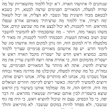
שנותנים לו איזושהי הארה. ז"א יכול ללמוד מהשאריות של מה
שהיה למעלה, המאוויים הפנימים שרצה לבטא, רק כשבא
לבטאם מבח' חיצונית נפל ונשבר. לא הצליח, אז יכול לשאול
'מה רציתי, איך ללמוד מה שרציתי?' מאותם אח"פ שנפלו
מהראש. חזר לקטנות, לא יכול לבצע את מה שביצע קודם, אבל
משהו נשאר מזה, ויותר – מה שהסכמתי לא להמשיך להשבר
שוב ושוב באותה הטעות. הסכמתי לחזור לקטנות, זה מאיר לי
מלמעלה ח"ח למקום הזה, וזה נותן למקום הזה איזשהו סוג של
לימוד חדש. יש פה איזשהם מאוויים פנימיים שצריך ללמוד
מהם. כמוציא ראש חדש של ישסו"ת מקבל הארה ראש א'
ישסו"ת מהמקום הזה, כי אחרת אתה רוצה להשיג עדיין את מה
שרצית להשיג. אתה לא מוותר על המאוויים הפנימיים, עד
גמה"ת, כל מה שקרה למעלה, שקיבלנו פה מדרגה מאוד גבוהה
אבל נשברנו בה, אנחנו לא מוותרים עליה. אנחנו רוצים אותה,
ורוצים להמשיך לקיימה. כאשר רוצים לקיימה חוזרים ושואלים
מה היה, והיחס הזה, זה מה שמלמד אותנו בשיעור בין הראש
שיצא בישסו"ת לבין אותם שאריות שנשארו מהראש. זה דבר
יפה, כי כל הבסיס, עצם זה שיכול להוציא ראש, כי היה פה גוף
שנשבר, ולא מפחד להיות במקום שנשבר. לא מתייאש והולך