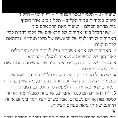
חלק י
חלק יא
שיעור 27 – תלמוד עשר הספירות – דף היומי – חלק ז'
סיכום בנקודות עמוד תקל"ב – תקל"ג כ"ט אדר תש"ף
חלק יב
בית מדרש הסולם – שיעור מאת הרב אדם סיני
חלק יג
1. ישנו הבדל ביען אחורים של הראשים של מלכי דחג"ת לבין
האחורים שירדו לגוף של הראשים של מלכי תנה"ימ. ובהתאם
חלק יד
לכך תיקונם.
2. האחורים של או"א וישסו"ת נפלו למקום הגוף והיוו כלים
חלק טו
לאור הזך של הרשימה שנשארה למעלה מהפרסא
חלק ט"ז
3. הכלים של הז"ת דנקודים ואור העב של הרשימה דהתלבשות
נפלו למטה מפרסא
בית שער הכוונות
4. יש הבדל מהותי בין ראש דנקודים לז"ת דנקודים שהראש
בעצמותו יצא בתיקון של חפץ חסד ובג' קוים, מה שאין כן הז"ת
שידור חי
דנקודים יצאו בקו אחד זה למעלה מזה. ולכן גם נשברו.
5. ז"ת דנקודים הם כנגד החברים, שהם זה למעלה מזה או זזה
הזמן סט תע"ס
למטה מזה אז הם נשברים. אבל כשיש חפץ חסד ביניהם אז זה
תיקונם שאותו נראה בעולם אצילות.
הזמן סט תלמוד עשר הספירות
❦
ספרים להורדה
בית מדרש הסולם ללימוד פנימיות התורה וחכמת הקבלה בדרך