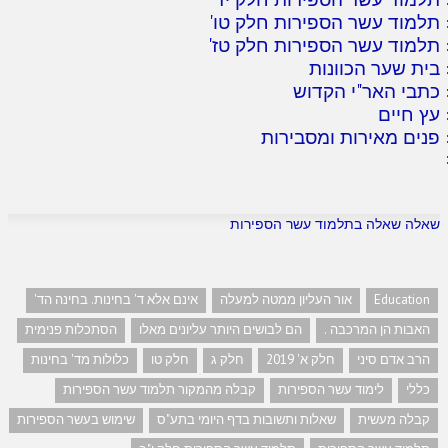
תלמוד עשר הספירות חלק טו
'
תלמוד עשר הספירות חלק טז
'
בית שער הכוונות
כתבי האר"י הקדוש
עץ חיים
פנים מאירות ומסבירות
שאלה שאלה בתלמוד עשר הספירות
Education
אור העליון ממטה למעלה
אינם אלא ד' בחינות. בחינה הד'
האבות הן המרכבה .
הם לבושים היותר עליונים מאלו
הסתכלות פנימית
הרב אדם סיני
חלק א' 2019
חלק ג
חלק טו
כלולות מד' בחינות
כללי
לימוד עשר הספירות
קבלה מהמקור תלמוד עשר הספירות
קבלה מעשית
שאלות ותשובות בדף היומי בתע"ס
שימוש בעשר הספירות