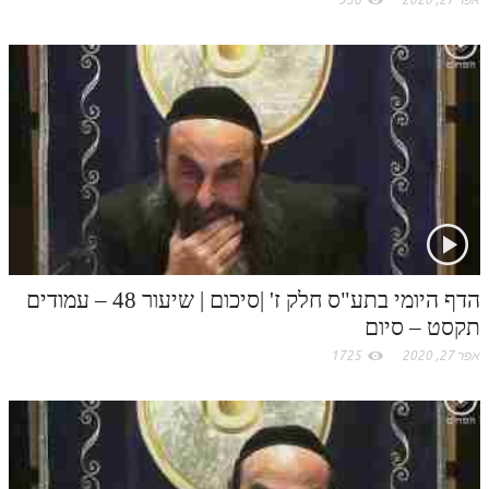
לאתר ספר הרב
דף היומי בזוהר הקדוש
הדף היומי בתע"ס חלק ז' |סיכום | שיעור 48 – עמודים
תקסט – סיום
אפר 27, 2020
1725