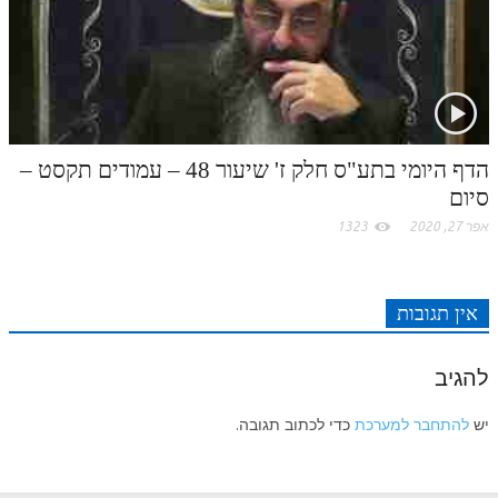
הדף היומי בתע"ס חלק ז' שיעור 48 – עמודים תקסט –
סיום
אפר 27, 2020
1323
אין תגובות
להגיב
יש
להתחבר למערכת
כדי לכתוב תגובה.