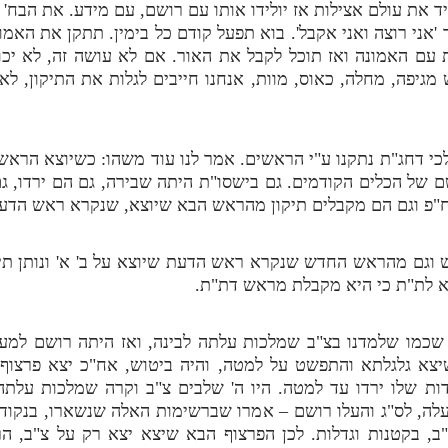
ליד את עולם אצילות אז יולידו אותו עם רושם, עם מידע. את הב
 'אני רוצה ואני אקבל'. בוא תפעל קודם כל בימין. תתקן את האמ
 האמונה ואז תוכל לקבל את האור. אם לא עושה זה, לא יכול 
ש מגיפה, מחלה, כאוס, מוות, אנחנו חייבים לגלות את התיקון, 
כי דחג"ת נתקנו ע"י הראשים. אמר לנו עוד משהו: כשיוצא הרא
ם של הכלים הקודמים. גם בישסו"ת היתה שבירה, גם הם ירדו, 
"פ וגם הם מקבלים תיקון מהראש הבא שיוצא, שנקרא ראש הדע
גם מהראש החדש שנקרא ראש הדעת שיוצא על ב' א' ונותן תיקו
. לא לת"ת כי היא מקבלת מראש דת"ת.
ן, שכמו שלמדנו בצ"ב שמלכות עלתה לבינה, ואז היתה רושם למע
יצא גלגלתא והתפשט על למטה, והיה ביטוש, אח"כ יצא פרצוף
ות שלו ירדו עד למטה. היו ה' שלבים צ"ב וקרה שמלכות עלתה 
עלה, לס"ג והעלו רושם – אמרו שברשימות האלה שנשארו, בנקודו
"ב, בקטנות וגדלות. לכן הפרצוף הבא שיצא יצא רק על צ"ב, 