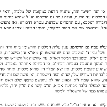
וא כי הנה רשימו הזה, שהניח הדעת במקומה של מלכות, ודאי
ה המלכות עד הדעת, ועלה עמה גם הרשימו הנ"ל שהיא בחינת ה
גבורה דנוקבא, עם החסדים שבדעת, עטרא דדכורא. ואז נתפשט 
אל, והשאיר שם את ההוד במקומו, ואותו הדעת עצמו עטרא דח
עלה עמה גם הרשימו
: ענין עלית המלכות והרשימו בזווג ה"ח ו
ת שכל ענין ד' המלכים ההם שנתפשטו הן מאו"א והן מישסו"ת, ה
מים דא"ק. וכשנזדכך המסך דאו"א, עד שהשוה אל השורש שהוא 
ר המסך ונתעבה בעביות דבחי"ב, כי הבחינה אחרונה נאבדה. וי
שהגיע לקומת מלכות, ואז יצא המלך הז' שהוא מלכות. ואחר שנ
לבחינת השורש שלו, שהוא הפה דישסו"ת, ואז עשה שם זווג חדש
, שהוא קומת ז"א. ומזווג הזה לא נתפשט פרצוף שלם ראש וגוף
טה למעלה בלבד מבחינת אב"א, וע"כ קשר את הו"ק יחד, כלומר,
טותו מפה של הישסו"ת ולמטה.
הקשר הזה והאיר בו"ק" כנ"ל שהוא נתפשט מחזה ולמטה ששם מקום