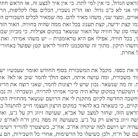
ראש הגדול, כי אין למי לתת. כי אין איך לבצע זה, אז הראש חוז
תי אני לא כ"כ גדול. ואז הז"ת נשברו, הכלים נפלו לקליפות, ה
אויים, ומצד שני, משהו מאיר להם. מה שמאיר לכלים השבורים הלל
ו קצת ידיעה, קצת תענוג בכל זאת ממה שהיה בחוויה. האור הזה
שהי סוג של חוויה של האור שנשאר במקום אצילות. כי מכיוון שבכ
, בכל חוויה, אפילו אם היא טראומטית – יש משהו אמיתי. ואת 
יזשהו תיקון. מתוך זה שהסכמנו לחזור לראש קטן שפועל באחורי
ל אחרת.
ד את כספו. מקבל את המשכורת בסוף החודש ואומר שעכשיו יש 
וד משכורת, ומה עושה איתה, האם הולך להמר שוב או לא? אומר,
 זה מה שנשאר. נכון שיש לי רצונות להמר, שאני רוצה את הריגוש
השקעתי במקום שלא היה סיכוי אמיתי להרויח, ונשברתי. זה נכון
המחשבה החדשה לקיום מתקנת לי את הרושם שנשאר מהחוויה הק
ווים, כי כשאתה בא להאיר במקום הרצון העצמי חייב להתנהל בג' 
 הראש הזה, שחזר למצב של אב"א, שעושה זיווג רק על ג"ע, וא
שה זיווג בראש רק על ג"ע. כשעושה זה מפה נותן ח"ח לאח"פ ש
היה יש רושם למה שיקרה אח"כ. אח"כ, כשיצטרך להוריד רשימו
שם של ח"ח, ולכן כשיעלו כל הרשימות, אחרי כל השבירות, הם ע