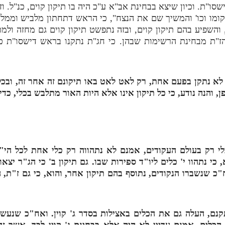
סו"ת. וכיון שיצא בבחינת אב"א ע"כ היה בו תיקון קוים, כנ"ל. ו
מו וכו' והמשיך שם את הנצח", כי הראש דתחתון מלביש וממלא 
 והשפיע בהם תיקון קוים, ובזה נתפשט תיקון קוים גם מחזה ולמט
הז"ת מבחינת הרשימות שבהן. כי חג"ת נתקנו בראש דישסו"ת כנ
לא נתקן בפעם אחת, רק לאט לאט באו תיקונם זה אחר זה, ובכל פ
 והנה נודע, כי כל תיקון אינו אלא היות האור מתלבש בכלי, כדי
לי רק בעולם העקודים, אמנם לא נתהווה רק כלי אחת לכל הי"
כי נתהוו י' כלים ליו"ד ספירות שבו. גם תיקון ב' כי הג"ר יצאו
ח"כ שנשברו הנקודים, נתוסף בהם תיקון אחר, והוא, כי גם ז"ת,
ם, העלה גם את הכלים באצילות בסדר ג' קוין. ואח"כ שנעשו בב
 הכלים. אמנם עדיין לא היה אלא בבחינת ג' קוין לבד, אשר זה נ