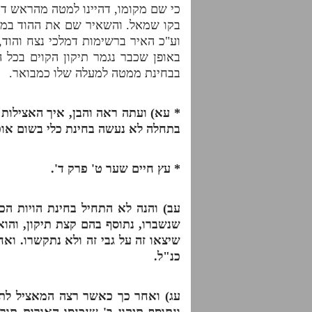
כי שם מקומו, דהיינו למטה מהראש דיש
בקו שמאל. והשאיר שם את ההוד במקו
וע"כ האיר ברשימות דמלכי נצח והוד,
באופן שכבר נגמר תיקון הקוים בכל 
בבחינת ממטה למעלה שלו כמבואר.
*
עא) ועתה ראה והבן, איך האצילות 
בתחלה לא נעשה בחינת כלי בשום אופן,
* עץ חיים שער ט' פרק ד'.
עב) והנה לא התחיל בחינת הויות הכ
שנשברו, נתוסף בהם קצת תיקון, והוא, 
שיצאו זה על גבי זה ולא נתקשרו. וא
כנ"ל.
עג) ואחר כך כאשר רצה המאציל לתקנ
ונתוסף תיקון ב' שנכנסו האורות תוך