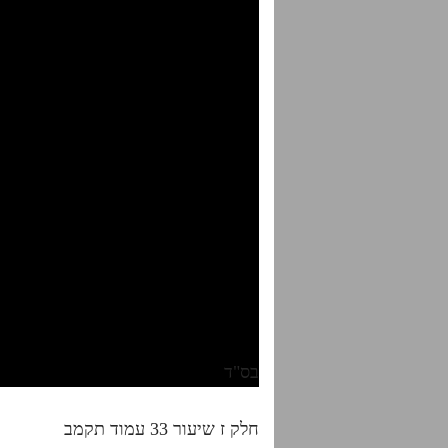
בס"ד
חלק ז שיעור 33 עמוד תקמב