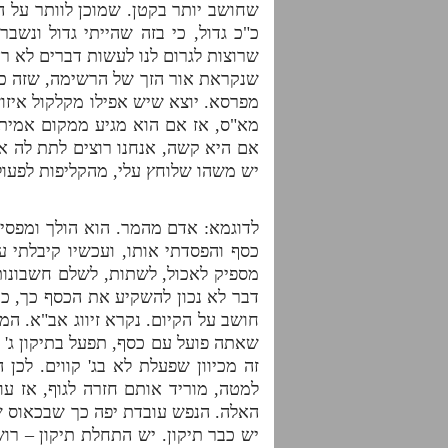
שחושב יותר בקטן. שמוכן לוותר על ה
כ"כ גדול, כי בזה שהייתי גדול ונשבר
שרוצות לגרום לנו לעשות דברים לא ר
שנקראת אור הזך של הרשימה, שזה כמ
מפרסא. יוצא שיש אפילו מקלקול איזו
מא"ס, אז אם הוא מגיע ממקום אמיתי
אם היא קשה, אנחנו רוצים לתת לה א
יש משהו שלוחץ עלי, מהקליפות לפעו
לדוגמא: אדם מהמר. הוא הולך ומפסי
כסף והפסדתי אותו, ועכשיו קיבלתי ע
מספיק לאכול, לשתות, לשלם חשבונות.
דבר לא נכון להשקיע את הכסף כך, כי 
חושב על הקיום. נקרא זיווג אב"א. 
שאתה פועל עם כסף, תפעל בתיקון ג' ק
זה מכיוון שפעלת לא בג' קווים. לכן
למטה, מוריד אותם חזרה לגוף, אז עו
האלה. הנפש עובדת יפה כך שבכאוס ש
יש כבר תיקון. יש התחלת תיקון – רו