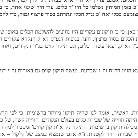
כ בזמן המוחין נשלמו כל היו"ד כלים. עוד היה שינוי אחר, כי 
צומצם בכלי ואח"כ נגדל הכלי ונתרחב בסוד פרצוף גמור, כדי להמע
כאן, כי ב' תיקונים עקריים היו נחוצים להשלמת הכלים באופן שי
לת הכלים בסוד פרצוף. והנה בגופות דגע"ס דא"ק הנקרא עקודים ה
ב"ן דא"ק, יצאו עשרה כלים, וגם תיקון קוים בג"ר דנקודים, ואח
 הזווג דה"ח וה"ג שבדעת, נעשה תיקון קוים גם באורות נה"י דנקוד
. ראשית, אומר לנו שהיה תיקון מיוחד ברשימות. כי לפי הרש
יתה חווייה של שבירת כלים בעולם הנקודים. חווייה קשה, של כאו
כילה תיקון ברשימות. התיקון נקרא 'תיקון קווים' ומסביר למה ז
 שבירה חוזר לקטנות. ז"א אדם שנמצא במצב של קלקול – אח