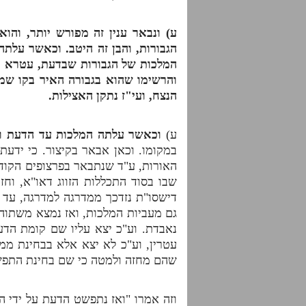
ע) ונבאר ענין זה מפורש יותר, וה
הגבורות, והבן זה היטב. וכאשר עלת
המלכות של הגבורות שבדעת, עטרא ד
והרשימו שהוא בגבורה האיר בקו שמ
הנצח, ועי"ז נתקן האצילות.
ע)
וכאשר עלתה המלכות עד הדעת ו
במקומו. וכאן אבאר בקיצור. כי ידע
האורות, ע"ד שנתבאר בפרצופים הקוד
שבו בסוד התכללות הזווג דאו"א, וחז
דישסו"ת נזדכך ממדרגה למדרגה, עד 
גם מעביות המלכות, ואז נמצא משתוה 
נאבדת. וע"כ יצא עליו שם קומת הדעת
עטרין, וע"כ לא יצא אלא בבחינת ממ
שהם מחזה ולמטה כי שם בחינת התפש
וזה אמרו "ואז נתפשט הדעת על ידי 