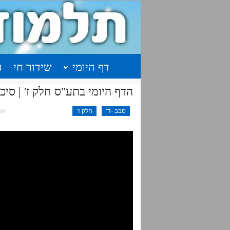
דף היומי
שידור חי
ה
הדף היומי בתע"ס חלק ז' | סיכום | שיעור 33 – 
סבב -ד'
חלק ז'
אפר 1,