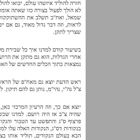
חזרה להוליד איזשהו עולם, יבואו להו
לא הולך לפעול בצורה כזו שאתה אומר
שמאל, ואח"כ תשלב את ההשתוקקות עם
לראות, וזה דבר גדול מאוד, גם אם י
שצריך לתקן.
בשיעור קודם למדנו איך כל שבירת מל
אחרי הגדלות, הוא גם מתקן את הרוש
נמצאות בתוך הכלים החדשים של האח
ראש הדעת יוצא גם מאח"פ של הראש ו
צ"ל נה"י, נהי"מ, נותן גם להם תיקון
יוצא אם כך, וזה הרעיון המרכזי כא
שהיה צ"ב אז היה רושם. למדנו שכש
פרצוף ס"ג והתפשט עד הטבור והנקוד
בנקודות דס"ג, הנקודות האלה עלו למ
הבא בעולם הנקודים, תוליד אותו בצ