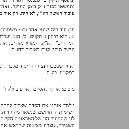
נתפשטו בסוד ו"ק בזמן היניקה. ואח"
עיבור ראשון דזו"ן, לא היה, רק אור מ
עג)
עוד היה שינוי אחר וכו'
: משמיענו 
א', הוא תיקון ג' הקוים. ב', הוא הגד
המ"ה וב"ן דא"ק, הנקרא נקודים, או 
נעשה תיקון קוים באורות דחג"ת.
ואחר שנשברו נצח הוד יסוד מלכות ויצא
במקומו. בע"ה.
סיכום: אותיות הסיום דאו"פ בחלק ז'.
מלמד אותנו את הסדר שצריך להתהוות
רשימות הן הרושם שנשאר מהחווייה. ה
לנו שהחוויה הזו של הטראומה הקשה מ
השבירה, נוצרה מציאות שהראש אחרי