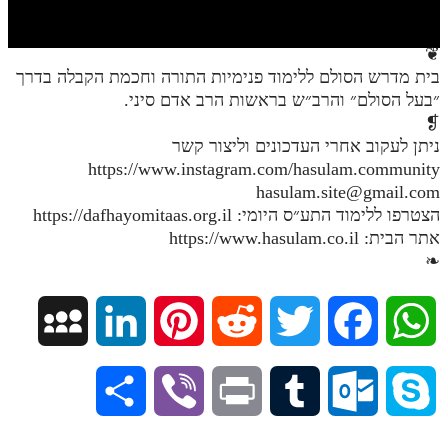
חלק י
חלק יא
❦
בית מדרש הסולם ללימוד פנימיות התורה וחכמת הקבלה בדרך
חלק יב
״בעל הסולם״ והרב״ש בראשות הרב אדם סיני.
חלק יג
❡
ניתן לעקוב אחרי העדכונים וליצור קשר
חלק יד
https://www.instagram.com/hasulam.community
hasulam.site@gmail.com
חלק טו
הצטרפו ללימוד התע״ס היומי: https://dafhayomitaas.org.il
חלק ט"ז
אתר הבית: https://www.hasulam.co.il
❧
בית שער הכוונות
שידור חי
M
L
P
R
T
F
W
הזמן סט תע"ס
y
i
i
e
w
a
h
S
V
P
T
O
S
הזמן סט תלמוד עשר הספירות
S
n
n
d
i
c
a
ספרים להורדה
h
i
r
u
u
k