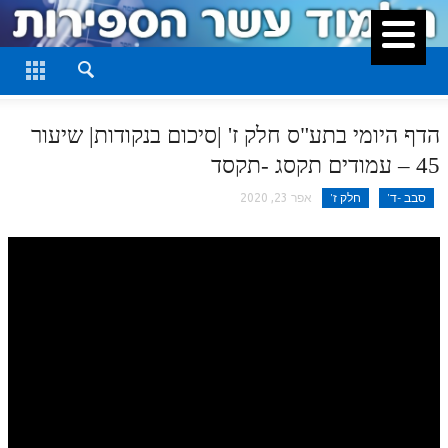
סגור
דף היומי
חלק א
הדף היומי בתע"ס חלק ז' |סיכום בנקודות| שיעור
חלק ב
45 – עמודים תקסג -תקסד
חלק ג
סבב -ד'
חלק ז'
אפר 23, 2020
חלק ד
חלק ה
חלק ו
חלק ז
חלק ח
חלק ט