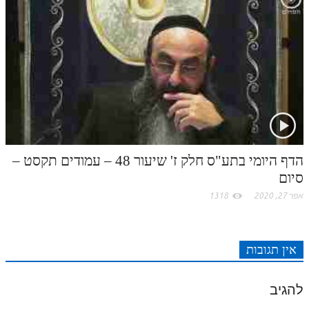
לאתר ספר הרב
דף היומי בזוהר הקדוש
הדף היומי בתע"ס חלק ז' שיעור 48 – עמודים תקסט –
סיום
אפר 27, 2020
1318
אין תגובות
להגיב