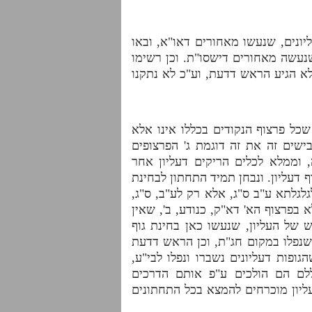
יונים, שנעשו מאחורים דאו"א, ובאו
עשה מאחורים דישסו"ת. וכן רשימו
לא הגיע הראש דדעת, וע"כ לא נתקנו
ל פרצוף הנקודים בכללו אינו אלא
ישים זה את זה דוגמת ג' הפרצופים
 וממלא לכלים הריקים דעליון אחר
דעליון. ונבחן תמיד התחתון לבחינת
גלגלתא ע"ב ס"ג, אלא רק לע"ב, ס"ג,
בפרצוף הא' דא"ק, כנודע, ב', שאין
 של העליון, שנעשו כאן בחינת גוף
 שנפלו במקום חג"ת, וכן הראש דדעת
ופות דעליונים נשברו ונפלו לבי"ע,
לם הם הולכים ע"פ אותם הדרכים
עליון מוכרחים להמצא בכל התחתונים