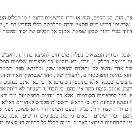
, הוד, בג' הקוים, הנה אז ירדו הרשימות דתנה"י מן הכלים העל
שרשימו דב"ש ת"ת תתאין ירדה ונתלבשה בכלי החדש דת"ת, שנ
 דהוד בכלי דהוד שבקו שמאל. אמנם אל הכלים של יסוד ומלכות 
כל הכחות הנמצאים בעליון מוכרחים להמצא בתחתון. ואע"פ שכ
ת פנימית בחלק ו', עכ"ז, בא בעצמו בג' פרצופים שלימים המלב
כל אחד נחשב לבן ותולדה להעליון שלו, ומלבישו מפה ולמטה,
וא בחינת התפשטות ב', להעליון שלו, אחר שנסתלקו האורות דגוף 
 פרצופים שבכאן אלא בתוספות שינוים; א', כי כאן אינם נבחנים ל
דעת. אמנם קומת כתר אין בהם, כי הבחי"ד דעביות לא היתה אלא 
, כמו הפרצופים הקודמים, אלא רק מחינת התפשטות ג"ר וראש
ו ונעשו לבחינת גוף: כי הראש דישסו"ת מלביש לאחורים דאו"א
 ת"ת ונצח והוד, כנ"ל. וטעם השינוי הזה הוא פשוט, מפני שהג
ומם. ועוד שינוים הבאים מחמת צמצומים חדשים, אבל בכל
ין התחתונים שיבואו לאח"כ. כי זה הכלל כל הכחות הנמצאים ב