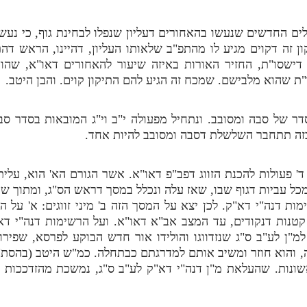
כלים החדשים שנעשו בהאחורים דעליון שנפלו לבחינת גוף, כי נעש
ן זה דקוים מגיע לו מהתפ"ב שלאותו העליון, דהיינו, הראש דה
 דישסו"ת, החזיר האורות באיזה שיעור להאחורים דאו"א, שהו
"ת שהוא מלבישם. שמכח זה הגיע להם התיקון קוים. והבן היטב.
דר של סבה ומסובב. ונתחיל מפעולה י"ב וי"ג המובאות בסדר סב
 ובזה תתחבר השלשלת דסבה ומסובב להיות אחד.
' פעולות להכנת הזווג דפב"פ דאו"א. אשר הגורם הא' הוא, עלית 
כל עביות דגוף שבו, שאז עלה ונכלל במסך דראש הס"ג, ומתוך שהמ
ות דנה"י דא"ק. לכן יצא על המסך הזה ב' מיני זווגים: א' על
 קטנות דנקודים, עד המצב אב"א דאו"א. ועל הרשימות דנה"י דא
למ"ן לע"ב ס"ג שנזדווגו והולידו אור חדש הבוקע לפרסא, שפי
, והוא חוזר ומשיב אותם למדרגתם כבתחלה. כמ"ש היטב (בהסת"פ 
ונות. שהעלאת מ"ן דנה"י דא"ק לע"ב ס"ג, נמשכת מהזדככות המ