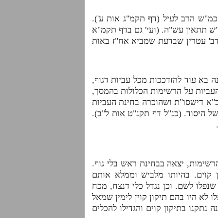
מ"ש הרב לעיל (דף תקמ"ג אות ע').
ש תתאין עש"ה. (ועי' גם בדף תקמ"א
 דב' עטרין שבדעת שמביא אח"ז באות
 בא עוד להזדככות מכל עביות דגוף,
עביות על הרשימות הכלולות בהמסך,
אב"א דישסו"ת ושהוכרה בחינת העביות
 היסוד. (כנ"ל דף תקנ"ט אות ל"ב).
.
רשימות, יצאה בבחינת ראש בלי גוף.
 קוים. בהיותו מלביש וממלא אותם
נפלו לשם. וכן נגדל כלי דנצח, מכח
לא היו בהם תיקון קוין לימין שמאל
נתקנו בתיקון קוים והגדילו להכלים