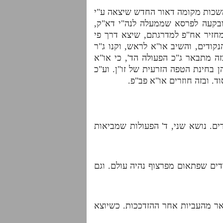
נמשכות מקומה דאור החדש שיצאה ע"י
 ובקעה לפרסא שממעלה לנה"י דא"ק,
מחזיר אח"פ למדרגתם, שיצא דרך פי
ודים, והשיב או"א לראש, וקנו ג"ר
ה מתבאר ג"כ הפעולה הד', כי או"א
 בחינת הטפה הזרעית של זו"ן. וע"כ
ד. ובזה חוזרים או"א פב"פ.
ים. נושא שני, ד' הפעולות שמביאות
ים שפתאום מפרצוף נהיה עולם. וגם
ר מהעביות אחר ההזדככות. כשיוצא