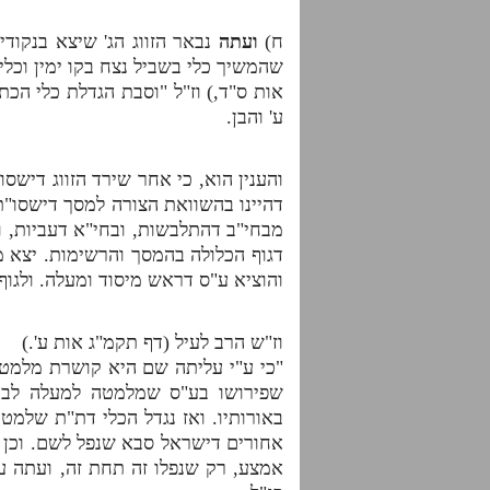
ח)
ועתה
נבאר הזווג הג' שיצא בנקוד
שהמשיך כלי בשביל נצח בקו ימין וכל
אות ס"ד,) וז"ל "וסבת הגדלת כלי הכ
ע' והבן.
והענין הוא, כי אחר שירד הזווג דיש
דהיינו בהשוואת הצורה למסך דישסו"
מבחי"ב דהתלבשות, ובחי"א דעביות, ול
דגוף הכלולה בהמסך והרשימות. יצא מ
והוציא ע"ס דראש מיסוד ומעלה. ולגו
וז"ש הרב לעיל (דף תקמ"ג אות ע'.)
"כי ע"י עליתה שם היא קושרת מלמטה 
שפירושו בע"ס שמלמטה למעלה לבד, 
באורותיו. ואז נגדל הכלי דת"ת שלמט
אחורים דישראל סבא שנפל לשם. וכן נ
אמצע, רק שנפלו זה תחת זה, ועתה ע"