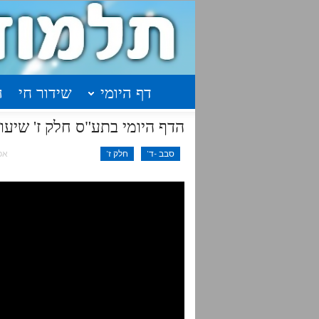
דף היומי
שידור חי
ה
הדף היומי בתע"ס חלק ז' שיעור 46 – עמודים תקסה -ת
סבב -ד'
חלק ז'
אפר 24