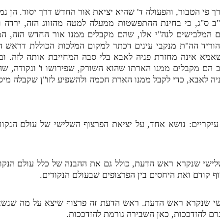
רך פי הטבור, והפעולה ד' שהיא יציאת אור החדש דרך יסוד. הן 
ע"ב ס"ג, כי בחינת ההתפשטות ממעלה למטה מהזווג הזה, ירדה
ם המלבישים לנה"י אלו, שהם מקבלים ממנו אור החדש הזה, ה
וריד הה"ת מנקבי עינים דכתר למקום המלכות הכוללת דראש הנק
מא אינה מחזרת פניה לאבא בלי סבה המחייבת אותה לזה. ובז
"כ הם מקבלים ממנו הארתו שהוא השורק, שפירושו
ו
'
ונקודה, שהן
יה לאבא, כדי לקבל ממנו הארת חכמה ולהשפיע לזו"ן שקבלה מיסו
 עיקריים: נושא אחד, על יציאת הפרצוף השלישי של עולם הנקוד
ישי שנקרא ראש הדעת, כולל גם את ההבנה של כלל עולם הנקוד
ף קודם ואת היחסים בין הפרצופים שבעולם הנקודים.
שי שנקרא ראש הדעת. ראש הדעת זה פרצוף שיצא על מה שנשא
רם להזדככות, כאן השבירה גורמת להזדככות.