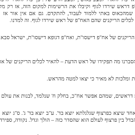
פ דראש שירדו לגוף וקיבלו את הרשימות למקום הזה, אז רק 
 שמהכאוס באתי ללמוד לעבוד, להתקדם. גם אם אין אור אז 
לכלים הריקנים שהם האח"פ של ראש שירדו לגוף. זה למדנו.
ריקנים של אח"פ דישסו"ת, ואח"פ דגופא דישסו"ת, ישראל סבא, ו
 והסברנו מה תפקידו של ראש הדעת – להאיר לכלים הריקנים של 
ות ומלכות לא מאיר כי יצאו למטה מהראש.
פ דראשים, שמהם אפשר אח"כ, בחלק ח' שנלמד, לבנות את עולם 
ד שיצא כפרצוף שגלגלתא יוצא בד'. ע"ב יוצא בד' ג'. ס"ג יוצא ב
דל בין פרצוף לעולם הוא שהסדר כזה – הולך וגדל. נקודה, ספירה