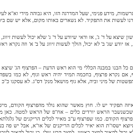
שמות, מידע פנימי, שעל המדרגה הזו, היא גבוהה מידי וא"א לעשו
נו לעשות את התפקיד. לא נשארים באותו מקום, אלא יש שם ביטו
יצא על ד' ג', אז ודאי שיודע על ד' ג' שלא יכול לעשות זיווג, כ
ז יודע שג' ב' לא יכול, הולך לעשות זיווג על ב' א' וזה נקרא רא
כל הבנו במבנה הכללי מי הוא ראש הדעת – הפרצוף הג' שיצא בע
ף, אם נקרא פרצוף, בחכמה תמיד יהיה ראש וגוף, לא כמו בשפה 
פשטות של מיני וביה, אלא גוף מושאל מנק' דס"ג. לא עסקנו כ"כ א
זה תפקיד יש לו. חוץ מאשר שהוא נולד מהפרצוף הקודם, מישס
 שכשנשבר הראש יורדים כלים – אח"פ של הראש למטה. כאן מר
פרצוף הקודם. כמו שפרצוף ע"ב מאיר לכלים הריקנים של גלגלתא,
וצא ישסו"ת הוא יאיר לכלים הריקנים של או"א, אבל יש פה בע
יכול להאיר למצב כאוטי, למצב הרע שלי. כן יכול להאיר לזיכרו