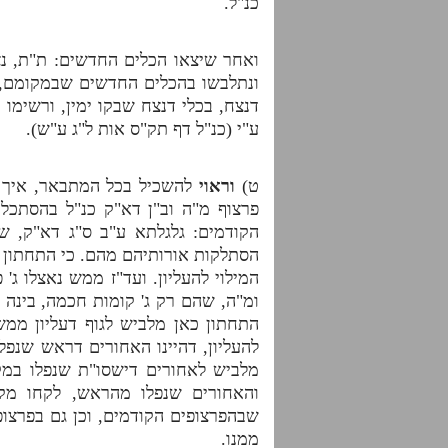
כנ"ל.
ואחר שיצאו הכלים החדשים: ת"ת, נצח
ונתלבשו בהכלים החדשים שבמקומם, 
דנצח, בכלי דנצח שבקו ימין, ורשימו
ע"י (כנ"ל דף תק"ס אות ל"ג ע"ש).
ט)
וראוי
להשכיל בכל המתבאר, איך ש
פרצוף מ"ה וב"ן דא"ק כנ"ל בהסתכלו
הקודמים: גלגלתא ע"ב ס"ג דא"ק, ש
הסתלקות אורותיהם מהם. כי התחתון ה
המילוי להעליון. ועד"ז ממש נאצלו ג'
ומ"ה, שהם רק ג' קומות חכמה, בינה 
התחתון כאן מלביש לגוף דעליון ממש
להעליון, דהיינו האחורים דראש שנפל
מלביש לאחורים דישסו"ת שנפלו במקום
והאחורים שנפלו מהראש, לקחו מק
שבהפרצופים הקודמים, וכן גם בפרצופ
ממנו.