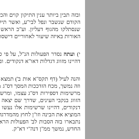
ובזה תבין ביותר ענין התיקון קוים וה
הקודם שנשבר ונפל לבי"ע, ואשר תיקו
שנסתלקו מהגוף דעליון. וע"כ הראש
האורות באיזה שיעור לאחוריים דישסו
י)
ועתה
נסדר הפעולות הנ"ל, על פי ס
דהיינו מזווג דגדלות דאו"א דנקודים.
והנה לעיל (דף תקס"א אות ב') תמצא ד
וזה נמשך, מכח הזדככות המסך דס"ג מ
מרשימות דספירות דס"ג עצמו, ומרשימ
הזווג בנקבי העינים, שדרך שם יצאה
דנקודים, דהיינו שרשימות אלו נעשו 
המוציא את הבינה וזו"ן לחוץ מהמדרגה
נתבארו בזה הסבות לב' הפעולות הראש
החדש, נמשך ממ"ן דנה"י דא"ק.