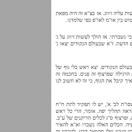
ת עליה זיווג. אז בצ"א זה היה מפאת
ש בין או"מ לאו"פ כפי שלמדנו.
י נשברתי. אז הולך לעשות זיווג על ג'
ש הדעת. ז"א שבעולם הנקודים יצאו ג'
ולם הנקודים. יצא ראש בלי גוף של
הרגילה שפרצוף זה פנים. בחכמה זה
יך קיבל את הגוף, כי זה לא חשוב לנו
ו"ת לב' א', יש לו תפקיד לתת ח"ח
אה תהליך יפה. אומר, הרי כל ראש
 ופרצוף ס"ג לכלים הריקנים של ע"ב.
יה. הכלים האלה נשברו וא"א להאיר
ן הנכון שלי מהמצב הרע. לזיכרון זה