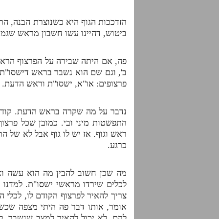
הזדככות הגוף היא כשנוצרת הבנה, התר
ביטוש, דהיינו עשו חשבון מראש שגמר
פה, אם היתה שבירה על הפרצוף הראשון ש
ב', וגם שם הוא נשבר בראש דישסו"ת, א
פרצופים: או"א, ישסו"ת וראש הדעת.
נדבר על מה שקרה בראש הדעת. קודם 
התפשטות מיני ובי. כמובן שכל פרצו
ראש וגוף. אז יש לו גוף אבל לא של הת
כרגע.
מה שכן חשוב להבין מה הוא עשה ואי
לכלים שירדו מראשי ישסו"ת. למדנו
צריך להאיר לפרצוף הקודם לו, לכלי ה
אומר, אותו דבר פה היתי מצפה שכשי
להם. לא יכול להאיר למצב שנשבר. לא 