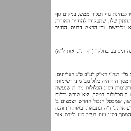
ו לבחינת גוף דעליון ממש, במקום גוף
תחתון שלו, שתפקידו להחזיר האורות
א מלבישם. וכן הראש דדעת, החזיר
ה ומסובב בחלקו' (דף ת"ס אות ל"א)
מ"ן דנה"י דא"ק לע"ב ס"ג העליונים.
סך הזה היה כלול מב' מיני רשימות:
 הרשימות דס"ג הכלולות מה"ת שנעשה
"ק הכלולות במסך, יצא שורש גדלות
רושו, שמבטל הגבול החדש דצמצום ב'
אות ג' ד"ה ונתבאר. ובאות ד') והנה
סך דס"ג וזווג דע"ב ס"ג ולידת אור