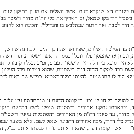
ים בקומת ז"א שנקרא דעת. אשר השלים את הו"ק בתיקון קוים, כ
י בשביל הוד בקו שמאל, גם האריך את כלי הת"ת מחזה ולמטה בב"
תר היה לסבת אור הדעת שנתלבש בו והגדילו". והכונה הוא להזווג
סו"ת עד המלכיות שלהם, שפירושו שנזדכך המסך לבחינת שורש, הנה
ת, ונבחן אז שהמסך עלה ונכלל במסך דראש דישסו"ת, ונתחדשה ה
א היה סיפק בידו להחזיר לישסו"ת פב"פ, וע"כ נכלל רק בזווג ד
שם וירד למקום החזה דגוף דישסו"ת, שהוא במקום פרק העליון של
ף לא היה לו התפשטות, להיותו במצב דאב"א. כמ"ש שם באות ל"ב
למעלה כל הו"ק" וכו'. כי קומת הדעת זו שנתחדשה ע"י עלית ה
ובהארתו נתקנו אחורים דישסו"ת שנפלו לשם בבחינת תיקון
ה מחזה, עד סיומו דת"ת מן האחורים דהסתכלות עיינין דישסו"ת ש
גדל כלי דהוד, מכח אחורים דתבונה שנפל לשם. אלא בשעה שנפלו 
י הראש דקומת דעת, שהאיר אותם ע"י הלבשתו אותם כנ"ל, הנה 