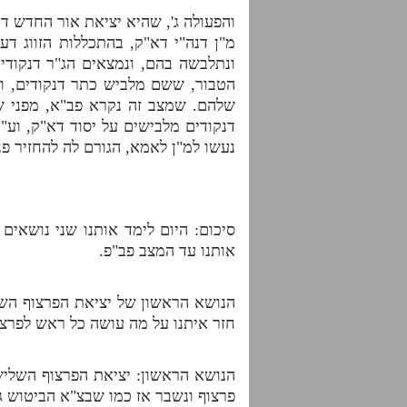
והפעולה ג', שהיא יציאת אור החדש ד
מ"ן דנה"י דא"ק, בהתכללות הזווג ד
ונתלבשה בהם, ונמצאים הג"ר דנקודי
הטבור, ששם מלביש כתר דנקודים, וה
שלהם. שמצב זה נקרא פב"א, מפני שא
דנקודים מלבישים על יסוד דא"ק, וע
נעשו למ"ן לאמא, הגורם לה להחזיר פנ
סיכום: היום לימד אותנו שני נושאים
אותנו עד המצב פב"פ.
הנושא הראשון של יציאת הפרצוף השל
חזר איתנו על מה עושה כל ראש לפרצו
הנושא הראשון: יציאת הפרצוף השלי
פרצוף ונשבר אז כמו שבצ"א הביטוש ג