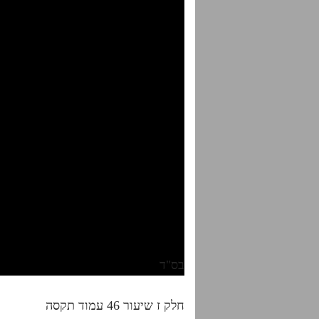
בס"ד
חלק ז שיעור 46 עמוד תקסה