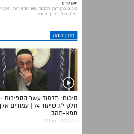
d
i
c
a
תוכן קודם
רמ"ה-רמ"ו | הדף היומי
d
t
e
t
i
t
b
s
תוכן דומה
t
e
o
A
r
o
p
k
p
סיכום: תלמוד עשר הספירות –
חלק י"ג שיעור 74 | עמודים אל
תמא-תמב
יונ 8, 2021
1333