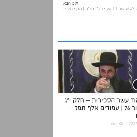
a
תוכן הבא
ז-רצ"ח | הדף היומי
r
e
ד עשר הספירות – חלק י"ג
שיעור 76 | עמודים אלף תמז –
687