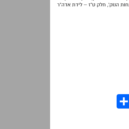
חות הנוק', חלק ט"ז – לידת אדה"ר
S
h