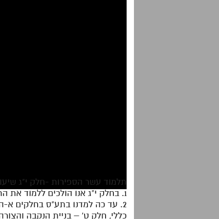
תלמוד עשר הספירות -חלק י"ג שיעור 1 | אלף רצ"ז-רצ"ח | הדף הי
1. בחלק י"ג אנו הולכים ללמוד את התיקון בשרש המוחין הנק' א"א כדי שיוכל להאיר גדלות בז"א.
2. עד כה למדנו בתע"ס בחלקים א-ה –
כללי, חלק ט' – בניית הנקבה והצורה ש