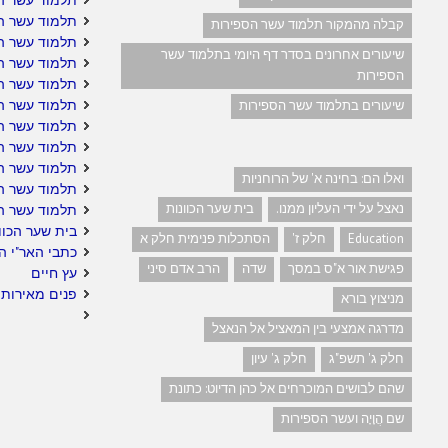
תלמוד עשר הס
קבלה מהמקור תלמוד עשר הספירות
תלמוד עשר ה
שיעורים אחרונים בסדר דף היומי בתלמוד עשר
תלמוד עשר ה
הספירות
תלמוד עשר הס
תלמוד עשר ה
שיעורים בתלמוד עשר הספירות
תלמוד עשר הס
תלמוד עשר הס
תלמוד עשר הס
ואלו הם: בחינה א' של הרוחניות
תלמוד עשר ה
נאצל על ידי העליון ממנו.
בית שער הכוונות
תלמוד עשר ה
בית שער הכוו
Education
חלק ז'
הסתכלות פנימית חלק א
כתבי האר"י ה
פגישת אור א"ס במסך
שדה
הרב אדם סיני
עץ חיים
פנים מאירות 
מניצוץ בורא
מדרגה אמצעי בין המאציל אל הנאצל
חלק ג' תשפ"ג
חלק ג' עיון
שהם לבושים המוכרחים אל כהן הדיוט: כתונת
שם הֲוָיָה ועשר הספירות