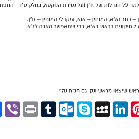
למד על הגדלות של זו"ן ועל נסירת הנוקסא, בחלק ט"ו – התפת
V
P
T
O
S
M
L
P
i
r
u
u
k
y
i
i