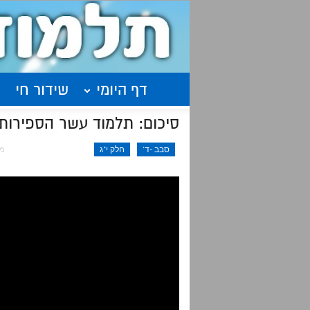
דף היומי
שידור חי
סיכום: תלמוד עשר הספירות -חלק י"ג שיעור 1 |
סבב -ד'
חלק י"ג
מרץ