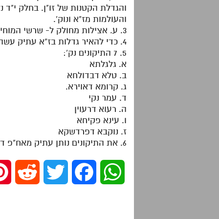
והגדלת הקטנות של זו"ן. בחלק י"ד נ
והעולמות מז"א ונוק'.
3. ע. אצילות מחולק ל- שרשי המוחין – כתר וא"א, המוחין – אוא, ומקבלי המוחין – זו"ן.
4. כדי להאיר גדלות בז"א עתיק עשה 7 תיקונים בראש דא"א, כדי שתאפשר הארה לז"א.
5. 7 התיקונים נק':
א. גלגלתא
ב. טלא דבדולחא
ג. קרומא דאוירא.
ד. עמר נקי
ה. רעוא דרעוין
ו. עינא פקיחא
ז. נוקבא דפרדשקא
6. את התיקונים נותן עתיק מאח"פ דראש שיצאו מראש ונק' גם חג"ת נה"י
R
T
F
W
e
w
a
h