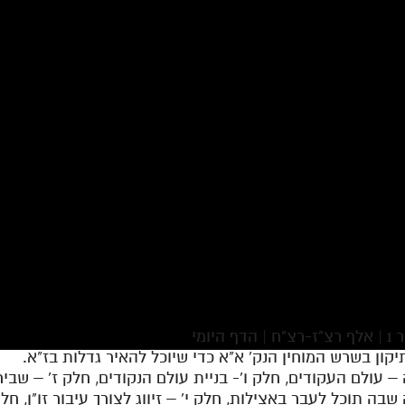
ומי
 עולם העקודים, חלק ו'- בניית עולם הנקודים, חלק ז' – שבירה
בה תוכל לעבר באצילות, חלק י' – זיווג לצורך עיבור זו"ן, חלק 