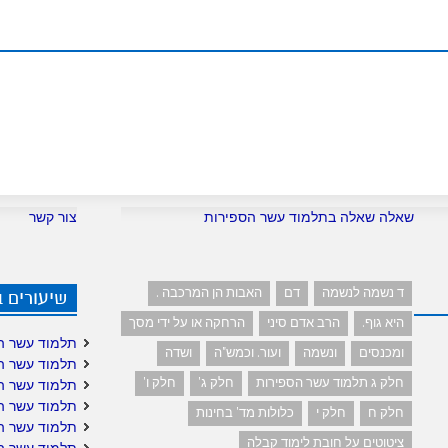
שאלה שאלה בתלמוד עשר הספירות
צור קשר
ד נשמה לנשמה
דם
האבות הן המרכבה .
שיעורים 
היא גוף.
הרב אדם סיני
הרחקה או על ידי מסך
תלמוד עשר ה
ומכנסים
ונשמה
ועור. וכמש"ה
ושדה
תלמוד עשר ה
חלק ג תלמוד עשר הספירות
חלק ג'
חלק ו'
תלמוד עשר ה
תלמוד עשר ה
חלק ח
חלק י
כלולות מד' בחינות
תלמוד עשר ה
ציטוטים על חובת לימוד קבלה
תלמוד עשר הס