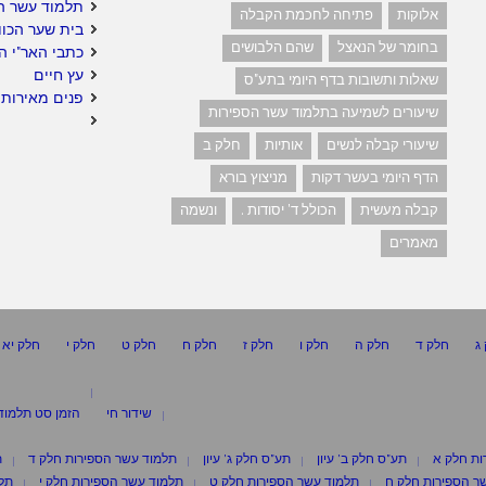
תלמוד עשר ה
אלוקות
פתיחה לחכמת הקבלה
בית שער הכוו
בחומר של הנאצל
שהם הלבושים
כתבי האר"י ה
עץ חיים
שאלות ותשובות בדף היומי בתע"ס
פנים מאירות 
שיעורים לשמיעה בתלמוד עשר הספירות
שיעורי קבלה לנשים
אותיות
חלק ב
הדף היומי בעשר דקות
מניצוץ בורא
קבלה מעשית
הכולל ד' יסודות .
ונשמה
מאמרים
ג
חלק ד
חלק ה
חלק ו
חלק ז
חלק ח
חלק ט
חלק י
חלק יא
שידור חי
הזמן סט תלמוד
ות חלק א
תע"ס חלק ב' עיון
תע"ס חלק ג' עיון
תלמוד עשר הספירות חלק ד
ת
ר הספירות חלק ח
תלמוד עשר הספירות חלק ט
תלמוד עשר הספירות חלק י
תלמ