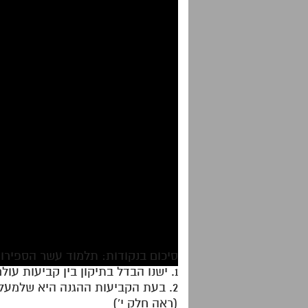
סיכום בנקודות: תלמוד עשר הספירות – חלק י"ג 
1. ישנו הבדל בתיקון בין קביעות עולם האצילות לבין שכלולו.
2. בעת הקביעות ההגנה היא שלמעלה
(ראה חלק י')