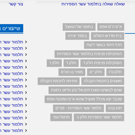
שאלה שאלה בתלמוד עשר הספירות
צור קשר
א"ס ה"ס אפס
בחומר של הנאצל
שיעורים 
בית מדרש הסולם
בספר יצירה
תלמוד עשר ה
הדף היומי בעשר דקות
תלמוד עשר ה
הסתכלות פנימית בתלמוד עשר הספירות
תלמוד עשר ה
תלמוד עשר ה
הסתכלות פנימית חלק ד
חלק ד
חלק ז'
תלמוד עשר ה
חלק ט"ז
חלק י"א
מאיר בו הא"ס
תלמוד עשר הס
תלמוד עשר הס
מושגים בחכמת הקבלה
פתיחה לחכמת הקבלה
תלמוד עשר ה
שהם לבושים המוכרחים אל כהן הדיוט: כתונת
תלמוד עשר ה
תלמוד עשר הס
שכבר יצא מכלל מאציל שהוא א"ס המכונה אפס
תלמוד עשר ה
תהו ובהו
תלמוד עשר הספירות - פורים
תלמוד עשר הס
תלמוד עשר הספירות חלק ג'
תרגול ועזר
תלמוד עשר הס
תלמוד עשר הס
תלמוד עשר ה