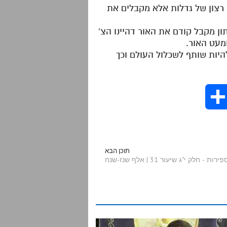
 רצון של גדלות אלא מקבלים את
ן מקבל קודם את האור דהיינו הצ'
מעט האור.
להיות שותף לשכלול העולם וכך
S
h
a
תוכן הבא
לק י"ג שיעור 31 | אלף שנז-שנח
r
e