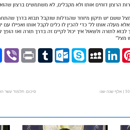
ות הרצון דוחים אותו ולא מקבלים, לא משתמשים ברצון שהוא
מצל ששם יש תיקון מיוחד שהגדלות שנקבל תבוא בדרך שהתחתו
 מעלה אותו לל' כדי להכין לו כלים לקבל אותו ואפילו עם יו
לבוא לתורה ולשאול איך יכול לקיים זה בדרך תורה ואז הופך 
ש מצל"
V
P
T
O
S
M
L
P
i
r
u
u
k
y
i
i
b
i
m
t
y
S
n
n
סיכום: תלמוד עשר הספירות - ח
e
n
b
l
p
p
k
t
r
t
l
o
e
a
e
e
r
o
c
d
r