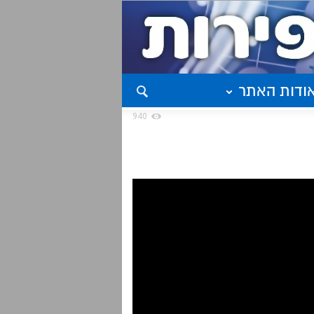
ודות האתר
940