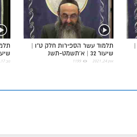
k
e
I
e
.
n
s
c
t
|
תלמוד עשר הספירות חלק ט"ו |
תלמו
שיעור 32 | א'תשמט-תשנ
שיעור 53 | א'ת
o
אוק 24, 2021
1199
נוב 17, 2021
m