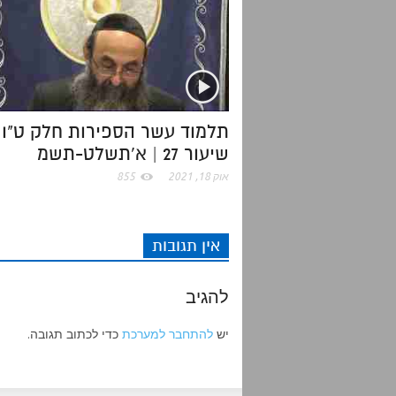
r
o
p
k
p
תלמוד עשר הספירות חלק ט"ו 
שיעור 27 | א'תשלט-תשמ
אוק 18, 2021
855
אין תגובות
להגיב
יש
להתחבר למערכת
כדי לכתוב תגובה.