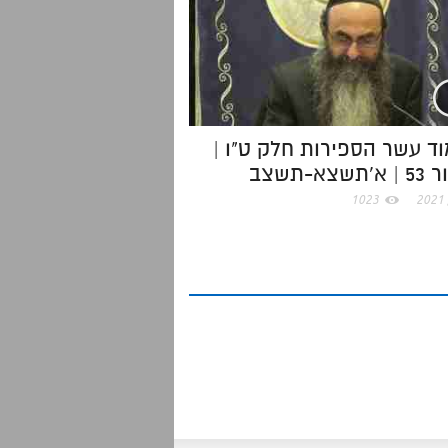
ד עשר הספירות חלק ט"ו |
שצא-תשצב
1023