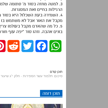
3. למטה מחזה בסוד מ' סתומה שלמר
הרגילות בחיים ואת המסגרות.
4. השמירה בעת השכלול היא בסוד 
מקבל את האור אבל לא משתמש בו אלא
5. כל מה שהאדם מקבל בעולמו צריך 
בונים אהבה. וזהו סוד "יפה ענף חור
R
T
F
W
e
w
a
h
d
i
c
a
תוכן קודם
סיכום: תלמוד עשר הספירות - חלק י"ג שיעור 30 | אלף שנה-שנו
d
t
e
t
תוכן דומה
i
t
b
s
t
e
o
A