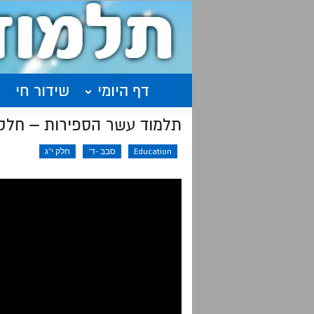
דף היומי
שידור חי
תלמוד עשר הספירות – חלק י"ג שיעור 30
Education
סבב -ד'
חלק י"ג