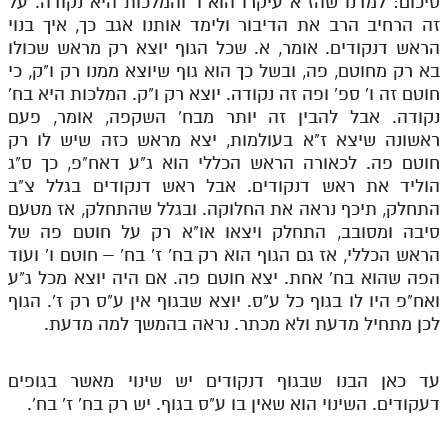
סיכום: למדנו שהז"א עיקרו הוא ו' והמלכות היא נקודה. על
זה הרחיב הרב את הדיבור ולימד אותנו אגב כך, איך בנוי
הראש דנקודים. אומר, א. שכל הגוף יוצא רק מראש שכולו
בא רק מחוטם, פה, ובשל כך הוא גוף שיוצא ממנו רק ו"ק, כי
חוטם זה ו' ספ' ופה זה נקודה. יוצא רק ו"ק. המלכות היא בח'
נקודה. אבל להבין זה יותר מבח' השקפה, אומר, פעם
ראשונה שיצא ז"א בעולמות, יצא מראש כזה שיש לו רק
חוטם פה. לכאורה הראש הכללי הוא ג"ע דאח"פ, כך ס"ג
הוליד את ראש דנקודים. אבל ראש דנקודים בגלל צ"ב
התחלק, תיכף נראה את החלוקה. ובגלל שהתחלק, אז מטעם
סיבה ומסובב, התחלק ויצאו או"א רק על חוטם פה של
הראש הכללי, אז גם הגוף הוא רק בח' ז' בח' – חוטם ו' ועוד
הפה שהוא בח' אחת. יצא חוטם פה. אם היה יוצא מכל ג"ע
ואח"פ היו לו בגוף כל ע"ס. יוצא שבגוף אין ע"ס רק ז'. הגוף
לכן מתחיל מדעת ולא מכתר. נראה בהמשך למה מדעת.
עד כאן הבנו שבגוף דנקודים יש שינוי מאשר בגופים
דעקודים. השינוי הוא שאין בו ע"ס בגוף. יש רק בח' ז' בח'.