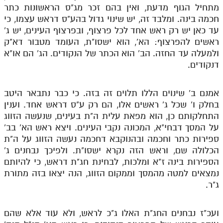
מתחיל הגוף מדעת, ואין בהם זכר מג"ס הראשונות כתר
תלמוד עשר הספירות חלק יא
חכמה בינה. ומלבד זה, יש שינוי גדול בהע"ס דראש עצמו, כי
עד כאן יש רק ראש אחד לכל פרצוף, ובפרצוף העינים, יש ג'
תלמוד עשר הספירות חלק יב
ראשים להפרצוף: הא', הוא ישסו"ת, העומד מטבור דא"ק
ולמעלה עד החזה. הב' הוא הכתר של הנקודים. הג' הם או"א
תלמוד עשר הספירות חלק יג
דנקודים.
תלמוד עשר הספירות חלק יד
תלמוד עשר הספירות חלק טו
אמנם ב' שינוים הללו תלוים זה בזה. כי כבר נתבאר היטב
בחלק ו' שכל ג' ראשים אלו, הם רק ע"ס דראש אחד. וענין
תלמוד עשר הספירות חלק טז
התחלקותם כן, הוא מפאת עלית ה"ת בעינים, שנעשה הזווג
על המסך דבחי"א, המכונה נקבי העינים. ויצא ראש הא' בב'
בית שער הכוונות
ספירות כתר וחכמה ובהנוקבא דחכמה נעשה הזווג על ה"ת
אודות האתר
הכלולה שם, וראש הזה נקרא ישסו"ת. ולפיכך נבחנים ג'
הספירות בינה ז"א ומלכות, לבחינת חג"ת דראש, כי להיותם
אודות האתר
נמצאים למטה מהמסך וממקום הזווג, הנה יצאו בזה מתורת
ג"ר.
בעל הסולם
אתר הבית
ועכ"ז נבחנים החג"ת האלו ג"כ לראש, ולא עוד אלא שהם