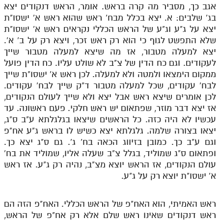
אגב כך, מסביר מה קרה בראש. אומר, הראש דנקודים יצא
בג' שלבים: א. יצא בכלל מבח' ראש שהוא ראש א' ישסו"ת
יצא על ג"ע וג"ע של הראש הכללי נקראים ראש א' ישסו"ת
שלא התפשט לגוף כי הוא רק ראש זכר, ויצא רק על ב' א'.
יצא למעלה מטבור, אז מה שיצא למעלה מטבור שייך
לעקודים. וגם כח הדין של צ"ב לא שולט עליו. כח הדין פועל
ממקום הימצאו ולמטה ולא למעלה. לכן ראש א' ישסו"ת שייך
לבח' עקודים, שכל למעלה מטבור ד"ק שייך לבח' עקודים.
לכן אומרים שיצא ראש אבל יצא ולא שייך לעולם הנקודים,
אז יצא דבר מוזר, שפתאום יש ראש חלקי. פעם ראשונה. עד
עכשיו לא היה כזה. כל הראשים שיצאו בגלגלתא ע"ב ס"ג,
יצאו בצורה שלמה. גלגלתא יצא כשיש לו בראש ג"ע אח"פ
וגם ע"ב כך. כמובן בזיווג הכאה בח' ג'. גם ס"ג יצא כך.
ופתאום ס"ג שמוליד, בגלל צ"ב שעלה אליו, שמוליד את בח'
עולם הנקודים, אז הראש יוצא מצ"ב, נהיה רק ג"ע. אז ראש
א' ישסו"ת יוצא רק על ג"ע.
ראש האמיתי, הוא האח"פ של הראש הכללי. האח"פ הזה הם
ראש דנקודים שאינו ראש שלם אלא רק אח"פ של הראש,