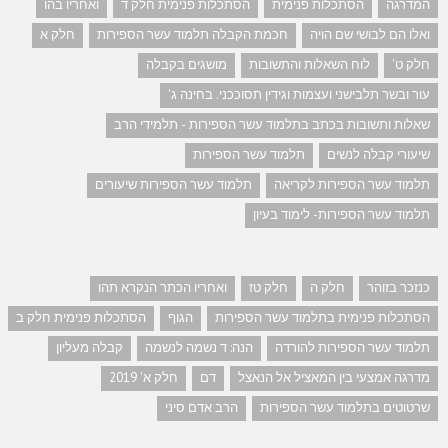
המדרגה
הסתכלות פנימית
הסתכלות פנימית חלק ד
ואחריו בהו
ואלו הם לבושי שם הויה
חכמת הקבלה תלמוד עשר הספירות
חלק א
חלק ט'
לוח השאלות והתשובות
מושגים בקבלה
עור ובשר תלבישני ועצמות וגידין תסוככני. בחינה ג'
שאלות ותשובות בכתב בתלמוד עשר הספירות - תלמידי הרב
שיעורי קבלה לנשים
תלמוד עשר הספירות
תלמוד עשר הספירות לקריאה
תלמוד עשר הספירות שיעורים
תלמוד עשר הספירות- לימוד בעיון
כנזכר בזוהר
חלק ה
חלק טז
ואחריו הכתר הנקרא תהו
הסתכלות פנימית בתלמוד עשר הספירות
הגוף
הסתכלות פנימית חלק ב
תלמוד עשר הספירות להורדה
הנה: ד נשמה לנשמה
קבלה מעליון
מדרגה אמצעי בין המאציל אל הנאצל
דם
חלק א' 2019
שרטוטים בתלמוד עשר הספירות
הרב אדם סיני