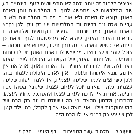
צריכים ללמוד זה יותר, למה לא מתפשטים לגוף. בינתיים דע
שב' התלבשות לא מתפשט לגוף. ב' התלבשות נותן הארת
האוזן. קורא לו הארה ולא אור, כי זה ב' התלבשות ולא ב'
עביות שזה ג"ר דבינה וב' התלבשות יש רק ו"ק, לכן נקרא
הארת האוזן, כמו שכתוב בספרים הקדושים שלהארה זו
קוראים הארת האוזן, שהיא לא מתפשטת לגוף, שאם כן
היתה אז כשיש הארה זו זה נותן תיקון, שיבוא אור חכמה –
אוכל לומר שלא רוצה. מי שיש לו הארת האוזן יש לו כוחות
השפעה, של ויתור עצמי, של הקשבה. היכולת לשים עצמו
בצד ולהקשיב לדברים אחרים, זו הארת האוזן. אבל אם אין
אותה, שבא איזשהו תענוג – אין לאדם היכולת לעמוד בזה,
ולכן כשרוצים ללמד שליטה עצמית, או ללמד ויסות שליטה
עצמית, נלמד שאדם יוכל לעזוב עצמו. שיקבל משהו מכח
הבינה. אחרת אין לו כח לעזוב עצמו ולהסתכל מחוץ לעצמו,
להתבונן ולבחון מהצד. כי מה ששולט בו זה רק הכח של
ההשתוקקות שלו. 'אני רוצה ואני צריך לקבל', כמו ילד קטן.
לכן שיוצא רק בח"פ אין לו הכח הזה.
שיעור 3 – תלמוד עשר הספירות – דף היומי – חלק ז'