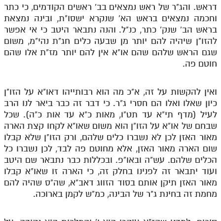
דראש. והג"ר של ראש נמצאים בב' ראשים הקודמים, כי כתר
וחכמה נמצאים בראש הא' שנקרא ישסו"ת, ובינה נמצאת
בראש הב' שנק' כתר, כנ"ל. והנה נתבאר היטב כי אי אפשר
להזו"ן שיהיה להם יותר מן שבעה כלים חג"ת נהי"מ, משום
שגם הראש שלהם שהם או"א אין להם יותר מז"ת אלו שהם
חוטם פה.
ואין להקשות על זה, א"כ מה הוא רבותייהו דאו"א על הזו"ן
כיון שאלו ואלו הם חסרי ג"ר. כי דבר זה כבר ביאר לנו הרב
לעיל (מדף תי"א עד תט"ו, מאות כ"א עד אות כ"ה). שכל
שבחם של או"א על הזו"ן הוא משום שאו"א לקחו קצת הארה
מאור האזן לכן לא נשברו כלים שלהם, ורק הזו"ן שלא קבלו
שום הארה מאור האזן, אלא מחוטם פה לבד, לכן נשברו כל
הכלים שלהם. עש"ה ובאו"פ. ובכללות כבר נתבאר שם היטב
ועוד יתבאר זה לפנינו בחלק זה, כי הארה זו שאו"א קבלו
מאור האזן תיקן אותם בסוד הזווג דאב"א, שה"ס שהיה להם
מחמת זה בחינת ג"ר של הבינה, כמ"ש לקמן בארוכה.