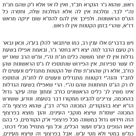
ראש, שהוא ג"ר הנקרא חב"ד, ואין לו אז אלא ו"ק שהם חג"ת
מנוע חיפוש בספרים
נה"י לבד. ומלכות אין לה אלא המלכות שלה, וחסרה כל
הט"ס הראשונות. ולפיכך אין להם להס"א שום יניקה מראש
תלמוד עשר הספירות בעיון
דז"א, שהרי בזמן הקטנות אין לו ראש.
תלמוד עשר הספירות חלק א
ויש בדברים אלו ענין רב, כמו שיתבאר להלן בע"ה, וכאן נבאר
תע"ס חלק ב' עיון
רק טעם הדבר למה יצא ז"א בחסר ג"ר, ובאמת אפילו בשעת
גדלות אין לו יותר מששה כלים חג"ת נה"י, ומ"ש הרב שאז יש
תע"ס חלק ג' עיון
לו עשר ספירות, אין הפירוש שנתוספו לו ג"ס הראשונות שהן
תלמוד עשר הספירות חלק ד
כח"ב, אלא רק שהחג"ת שלו של הקטנות מתגדלים ונעשים לו
לחב"ד והנה"י דקטנות מתגדלים ונעשים לו לחג"ת, ונתוספו
תלמוד עשר הספירות חלק ה
לו רק הג"ס תחתונות שהם נה"י. הרי שאפילו בשעת הגדלות
תלמוד עשר הספירות חלק ו
אינו משיג לג' כלים הראשונים כח"ב ומתוך שזה עיקר גדול
בהחכמה, צריכים להבינו ממקורו דבר בטעמו. ונודע, ששורש
תלמוד עשר הספירות חלק ז
הז"א יצא בהנקודים, המכונה הוי"ה דב"ן, שהוא פרצוף מ"ה
המכונה ישסו"ת שיצא מנקבי העינים. והנך מוצא בפרצוף
תלמוד עשר הספירות חלק ח
הזה חידוש גדול במשונה מכל פרצופי א"ק הקודמים, כי בהם
תלמוד עשר הספירות חלק ט
יצאו הגופים בע"ס ועשר הכלים, וכל גוף מתחיל מכלי דכתר,
כמ"ש במטי ולא מטי ע"ש. אבל בפרצוף זה שיצא מעינים,
תלמוד עשר הספירות חלק י