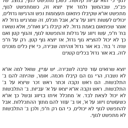
לגוף כי הוא עביות קלושה. כשכן מתפשט לגוף, במצב של
פב"פ, שבהמשך נלמד איך יוצא זה, כשמתפשט לגוף,
מתפשט או"א שקיבלו פתאום תעצומות נפש והרגישו גדולים,
יכולים לעשות זיווג על צ"א, אבל תכלס, זה שמרגיש גדול לא
אומר שפתאום באמת גדול. לא קיבלו ג"ע ואח"פ, אלא נשארו
בח' ח"פ, עשו זיווג על גדלות והתפשטו לגוף, והגוף קטן ואם
כך לא יכול להוציא גוף גדול, אז יוצא גוף קטן. רק על ח"פ
שזה ז' בח'. בא אור גדול ונהיתה שבירה, כי אין כלים מוכנים
לזה. בא אור גדול בכלים קטנים
יוצא שרואים עוד סיבה לשבירה. יש עניין, שואל למה או"א
לא נשברו, הרי גם הם קיבלו חכמה. אומר, שהיתה להם ב'
התלבשות. הם ראש נקבה וכתר ראש זכר שיצא על ב'
התלבשות. ראש נקבה או"א יצאו על א' עביות. ב' התלבשות
לא יכול לצאת לבד. א' מתכלל איתו בזיווג ובשל כך או"א
כשעושים זיווג על א', אז ב' עוזר להם מתוך ההתכללות. אבל
להתפשט לגוף לא יכולים, כי הם רק ח"פ, ולכן ב' התלבשות
לא מתפשט לגוף.