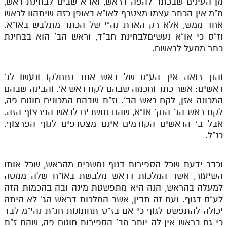
מן העינים שבכתר להפה דראש, ואו"א שבים לבחינת ראש,
מ"מ אין הכתר עצמו מצטרף לאו"א באופן כזה שיתהוו לראש
אחד ממש, אלא רק הארת נה"י של הכתר מתלבש באו"א.
וז"ס כי או"א נעשיםלבחינת חב"ד, וראש הב' הוא בבחינת
כתר ממעל לראשם.
והנך רואה איך הע"ס של ראש אחד נתחלקו ונעשו לג'
ראשים: אשר כתר וחכמה שבהם לקח ראש א'. והבינה שבהם
המכונה אזן, לקח ראש הב'. וז"ת שבהם המכונים חוטם פה,
לקח ראש הג' הנק' או"א, שהם נחשבים לראש הפרצוף הזה.
אבל ב' הראשים הקודמים אינם מצטרפים לגוף הפרצוף.
כנ"ל.
וכבר ידעת שכל הספירות דגוף נמשכים מהראש, שכל אותו
השיעור, אשר המלכות דראש מלבשת באו"ח שלה ממטה
למעלה בהראש, הנה היא מתפשטת מינה ובה בהכמות הזה
לע"ס דגוף. ועם זה תבין, אשר המלכות דראש הג' לא היתה
יכולה להתפשט לגוף כי אם בז"ס תחתונות חג"ת נהי"מ לבד
כי גם בראש אין לה יותר מב' הספירות חוטם פה, שהם ז"ת