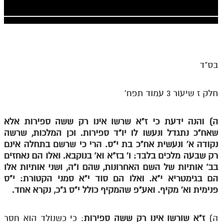
חלק י
חלק יא
חלק יב
חלק יג
בס"ד
חלק יד
חלק ז שיעור 3 עמוד תפח'
חלק טו
חלק ט"ז
ה) והנה ידעת כי ז"א שרשו אינו רק ששה ספירות אלא
בית שער הכוונות
שאח"כ נתגדל ונעשו לו יו"ד ספירות. וכן המלכות, שרשה
נקודה א' ונעשית אח"כ בת י"ס. הרי כי שרשם בתחלה אינם
שידור חי
רק שבעה מלכים בלבד: ו' בז"א וא' בנוקבא. ואלו הם נאחזים
בב' אותיות של השם האחרונות, שהם ו"ה, ושני אותיות אלו
הזמן סט תע"ס
הם בגימטריא י"א. ואלו הם סוד י"א סמני הקטורת: י"ס
פנימית וא' מקיף. ואע"פ שהמקיף כולל י"ס ג"כ, נקרא אחד.
הזמן סט תלמוד עשר הספירות
ספרים להורדה
ה)
ז"א שורשו אינו רק ששה ספירות
: כי כשנולד הוא חסר