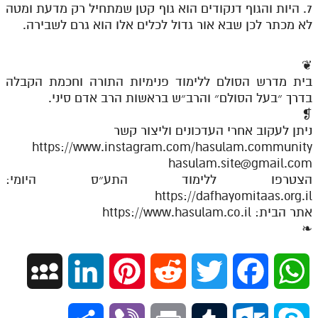
7. היות והגוף דנקודים הוא גוף קטן שמתחיל רק מדעת ומטה
לא מכתר לכן שבא אור גדול לכלים אלו הוא גרם לשבירה.
❦
בית מדרש הסולם ללימוד פנימיות התורה וחכמת הקבלה
בדרך ״בעל הסולם״ והרב״ש בראשות הרב אדם סיני.
❡
ניתן לעקוב אחרי העדכונים וליצור קשר
https://www.instagram.com/hasulam.community
hasulam.site@gmail.com
הצטרפו ללימוד התע״ס היומי:
https://dafhayomitaas.org.il
אתר הבית: https://www.hasulam.co.il
❧
M
L
P
R
T
F
W
y
i
i
e
w
a
h