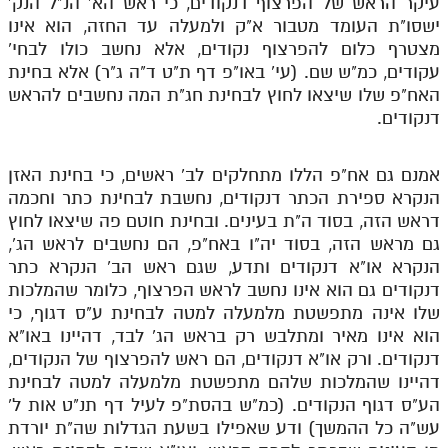
עיקר הראש של הפרצוף דנקודים, כי ראש הא' הנ"ל הנק'
לאתר ספר הרב
ישסו"ת העומד מטבור א"ק ולמעלה עד החזה, הוא אינו
דף היומי בזוהר הקדוש
מצטרף כלום להפרצוף נקודים, אלא נחשב כולו לבחי'
עקודים, כמ"ש שם. (עי' באו"פ דף ת"ט ד"ה ג"ר) אלא בחינת
האח"פ שלו שיצאו לחוץ לבחינת חג"ת המה נחשבים להראש
דנקודים.
אמנם גם אח"פ הללו מתחלקים לב' ראשים, כי בחינת האזן
הנקרא ספירת הכתר דנקודים, נחשבת לבחינת כתר וחכמה
דראש הזה, בסוד ה"ת בעינים. ובחינת חוטם פה שיצאו לחוץ
גם מראש הזה, בסוד יה"ו באח"פ, הם נחשבים לראש הג',
הנקרא או"א דנקודים ותדע, שגם ראש הב' הנקרא כתר
דנקודים גם הוא אינו נחשב לראש הפרצוף, כלומר שהמלכות
שלו אינה מתפשטת מלמעלה למטה לבחינת ע"ס דגוף, כי
הוא אינו מאיר ומתלבש רק בראש הג' לבד, דהיינו באו"א
דנקודים. ורק או"א דנקודים, הם ראש להפרצוף של הנקודים,
דהיינו שהמלכות שלהם מתפשטת מלמעלה למטה לבחינת
הע"ס דגוף הנקודים. (כמ"ש בהסת"פ לעיל דף תנ"ט אות ל'
עש"ה כל ההמשך) ודע שאפילו בשעת הגדלות שה"ת יורדת