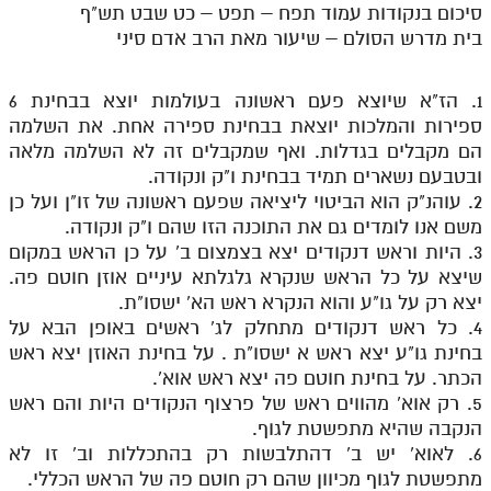
סיכום בנקודות עמוד תפח – תפט – כט שבט תש"ף
בית מדרש הסולם – שיעור מאת הרב אדם סיני
1. הז"א שיוצא פעם ראשונה בעולמות יוצא בבחינת 6
ספירות והמלכות יוצאת בבחינת ספירה אחת. את השלמה
הם מקבלים בגדלות. ואף שמקבלים זה לא השלמה מלאה
ובטבעם נשארים תמיד בבחינת ו"ק ונקודה.
2. עוהנ"ק הוא הביטוי ליציאה שפעם ראשונה של זו"ן ועל כן
משם אנו לומדים גם את התוכנה הזו שהם ו"ק ונקודה.
3. היות וראש דנקודים יצא בצמצום ב' על כן הראש במקום
שיצא על כל הראש שנקרא גלגלתא עיניים אוזן חוטם פה.
יצא רק על גו"ע והוא הנקרא ראש הא' ישסו"ת.
4. כל ראש דנקודים מתחלק לג' ראשים באופן הבא על
בחינת גו"ע יצא ראש א ישסו"ת . על בחינת האוזן יצא ראש
הכתר. על בחינת חוטם פה יצא ראש אוא'.
5. רק אוא' מהווים ראש של פרצוף הנקודים היות והם ראש
הנקבה שהיא מתפשטת לגוף.
6. לאוא' יש ב' דהתלבשות רק בהתכללות וב' זו לא
מתפשטת לגוף מכיוון שהם רק חוטם פה של הראש הכללי.