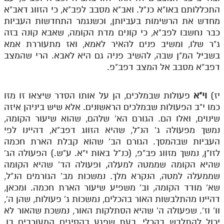
התכללותם באו"א כנ"ל. ואב"א מסבב לפב"א, כי הזווג דאב"א
מנוע חיפוש בספרים
מחדש את הרשימות בעביותן, וכשנגמר התחדשות העביות
כבר נחשבו לפב"א, כי קונים מדת הקומה, שאבא קונה בזה
תלמוד עשר הספירות בעיון
ג"ר שלו, ומשיב פנים להאיר לאמא, ואז מתעוררת אמא
בשביל המ"ן שבה, להשיב פניה גם היא לאבא. הרי שהמצב
תלמוד עשר הספירות חלק א
דפב"א מסבב אל המצב דפב"פ.
תע"ס חלק ב' עיון
תע"ס חלק ג' עיון
יז)
וי"א
פעולות שבמלכים, הן על אותו הסדר שיצאו זו מזו
כמו י"ב הפעולות שבמלכים הראשונים. אלא שיש ביניהן איזה
תלמוד עשר הספירות חלק ד
שינוים, ואלו הם. הגורם הא' שלהם, שהוא שיעור הקומה,
נמשך מפעולה ג' הנ"ל, שהיא הזווג דפב"א, דהיינו לפי
תלמוד עשר הספירות חלק ה
העביות שבהמסך. הגורם הב' שהוא קבלת הארת חכמה
תלמוד עשר הספירות חלק ו
לזו"ן, נמשך מזווג פב"פ, (כנ"ל באות י"א. ע"ש.) הפעולה הג'
שהיא הקומה שממטה למעלה, ופעולה הד' שהיא הקומה
תלמוד עשר הספירות חלק ז
שממעלה למטה, הנקרא מלך. נמשכות מב' הגורמים הנ"ל,
תלמוד עשר הספירות חלק ח
שא' מודד הקומה, וב' משפיע שיעור הארת חכמה. ומכאן,
דהיינו מהתלבשות האור בהכלים, נמשכות ג' פעולות, שהן ה',
תלמוד עשר הספירות חלק ט
וו' וז'. שפעולה ה' שהיא הסתלקות האור, נמשכת שהאור לא
יכול להתלבש בהכלי, בעת שפגע בהסיגים המעורבים בו,
תלמוד עשר הספירות חלק י