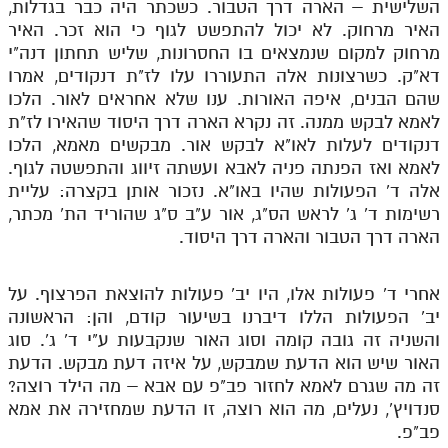
השלישית – הארה דרך הטבור. כשכתר היה כבר בגדלות,
האיר מרחוק. לא יכול להתפשט לגוף כי הוא זכר. האיר
מרחוק למקום שנמצאים בו החסרונות, שליש תחתון דנה"י
דא"ק. כשרצונות אלה התעוררו עלו לז"ת דנקודים, אמרו
שהם הבנים, איפה האורות. ענו שלא אחראים לאור. הלכו
לאמא לבקש ממנה. זה נקרא הארה דרך היסוד שהאירו לז"ת
דנקודים לעלות לאו"א לבקש אור. מבקשים מאמא, הלכו
לאמא ואז הפנתה פניה לאבא ועשתה זיווג והתפשטה לגוף.
אלה ד' הפעולות שהיו באו"א. נזכור אותן בקצרה: עליית
רשימות ד' ג' לראש הס"ג, אור ע"ב ס"ג שהוריד הת' מכתר,
הארה דרך הטבור והארה דרך היסוד.
אחרי ד' פעולות אלו, היו יב' פעולות להוצאת הפרצוף. על
יב' הפעולות הללו דיברנו בשיעור קודם, והן: הראשונה
והשניה זה גובה קומה וסוג האור שנקבעות ע"י ד' ג'. סוג
האור שיש הוא הדעת שמבקש, על איזה דעת מבקש. הדעת
זה מה שגרם לאמא לחזור פב"פ עם אבא – מה הילד רוצה?
סנדויץ', נעלים, מה הוא רוצה, זו הדעת שמחזירה את אמא
פב"פ.