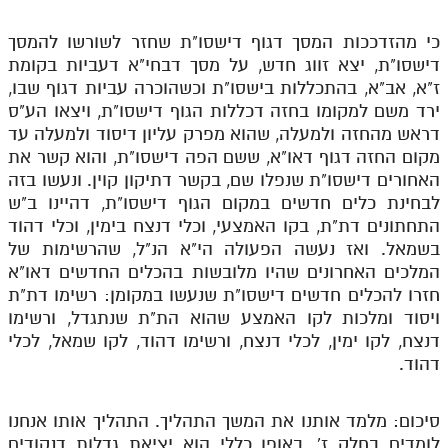
לאתר ספר הרב
כי מהזדככות המסך דגוף דישסו"ת שחזר לשורשו להמסך
דף היומי בזוהר הקדוש
דישסו"ת, יצא זווג חדש, על מסך דבחי"א דעביות בקומת
ז"א, אב"א, בהתכללות בישסו"ת וכשהוכרה עביות דגוף שבו,
ירד משם למקומו בחזה דכללות הגוף דישסו"ת, ויצאו הע"ס
דראש מהחזה ולמעלה, שהוא מפרק עליון דיסוד ולמעלה עד
מקום החזה דגוף דאו"א, ששם הפה דישסו"ת, והוא קשר את
האחורים דישסו"ת שנפלו שם, בקשר דתיקון קוין. ונעשו בזה
לבחינת כלים חדשים במקום הגוף דישסו"ת, דהיינו ב"ש
התחתונים דת"ת, בקו האמצעי, וכלי דנצח בימין, וכלי דהוד
בשמאל. ואז נעשה הפעולה הי"א הנ"ל, שהרשימות של
המלכים האחרונים שהיו מלובשות בהכלים החדשים דאו"א
חזרו להכלים חדשים דישסו"ת שנעשו במקומן: רשימו דת"ת
ויסוד ומלכות לקו האמצע שהוא הת"ת שנתגדל, ורשימו
דנצח, לקו ימין, לכלי דנצח, ורשימו דהוד, לקו שמאל, לכלי
דהוד.
סיכום: מלמד אותנו את המשך התהליך. התהליך אותו אנחנו
לומדים בחלק ז', באופן כללי הוא יציאת גדלות דנקודים