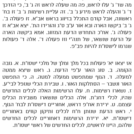
מה שד' ג' עלו לראש, פה מה שעלה לראש זה ג' ב', כי הזדכך
ד' ג' והעלה לראש מידע ג' ב'. זה עליית רשימות ג' ב' זו בח'
ראשונה, אבל קודם התכלל בזיווג בראש אב"א. זו פעולה ב'.
ג' ב' ביקשו הארה ובא אור ע"ב ס"ג והורידו הת'. יצא אב"א זו
פעולה ג'. אח"כ התחדש הדעת המזווג. אמא ביקשה הארה
על הדעת שנשאר, של תנה"י וזו פעולה ד'. אלה ד' פעולות
שגרמו לישסו"ת להיות פב"פ.
אז יצאו יא' פעולות בכל מלך ומלך של מלכי ישסו"ת. א. גובה
הקומה. ב. סוג האור ע"פי הדעת. ג. ראש שיצא ממטה
למעלה. ד. הגוף שמתפשט ממעלה למטה. ה. כי התפשט
האור ונשבר – הסתלקות האור. ו. שבירת הכלי שנופל לבי"ע.
ז. נשארו רשימות. ח. עלו הרשימות האלה לכלים החדשים
שהיו, לכלי דחג"ת. אלה הכלים שנשארו משבירת הכלים
עצמם. ט. ירידת אח"פ דראש, אחוריים דישסו"ת לבח' הגוף.
י. ראש הדעת שנותן ח"ח לכלים ותיקון קווים באחוריים
דישסו"ת. יא. ירידת הרשימות דאחוריים לכלים החדשים
שלהם, היינו לראשים, לכלים החדשים של ראשי ישסו"ת.