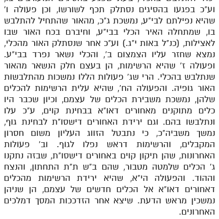
וע"כ בפגעו בהסיגים נסתלק תכף לשורשו, וכן פעולה ו'
תלמוד עשר הספירות חלק יא
שהיא נפילתם לבי"ע, נמשכת ג"כ, מהאור שהתחיל להתלבש
בו, שמתחלה האיר הכלי בבי"ע, וחיברם בכח האור שבו
תלמוד עשר הספירות חלק יב
לאצילות, (כנ"ל באות י"ג.) וע"כ אחר שנסתלק האור מהכלי,
תלמוד עשר הספירות חלק יג
נמצא שחזר עליו הצמצום ב', והכלי נשאר נפרד בבי"ע.
ופעולה ז' שהיא הרשימות, הן בעצם חלק הנשאר מהאור
תלמוד עשר הספירות חלק יד
שנתלבש בהכלי. הרי שג' פעולות הללו נמשכות מהתלבשות
האור גופיה. והפעולה הח', שהיא עלית הרשימות להכלים
תלמוד עשר הספירות חלק טו
שלהן, נמשכת משבירת הכלים של עצמם, וכיון שכבר היו
תלמוד עשר הספירות חלק טז
כלים מתוקנים מאחורים דאו"א בבחינת קוים, ע"כ עלו
ונתלבשו בהם. וגם ירידת האחורים דישסו"ת לבחינת גוף,
בית שער הכוונות
נמשך משביה"כ, כי נתבטל הזווג העליון משום חסרון
המקבלים, והרשימות דראש נפלו לגוף. וב' פעולות
אודות האתר
האחרונות, שהן תיקון קוים באחורים דישסו"ת, שבזה נתקנו
ג' הכלים שלמטה מטבור, שהם ב"ש ת"ת התחתון, והנצח
אודות האתר
וההוד. והפעולה הי"א, שהיא ירידת הרשימות מהכלים
בעל הסולם
דאחורים דאו"א אל הכלים חדשים של עצמם, הן שניהן
נמשכין מראש הדעת. שיצא אחר הזדככות המסך דמלכים
אתר הבית
האחרונים.