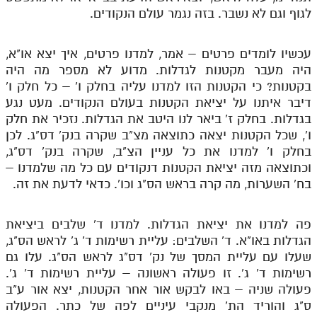
לגוף וגם לא נשבר. בזה נגמר עולם הנקודים.
עכשיו לומדים פרטים – אמר, למדנו פרטים, איך יצא או"א,
היה מעבר מקטנות לגדלות. מדוע לא מספר מה היה
בקטנות? כי הקטנות הזו למדנו עליה בחלק ו' – כל חלק ו'
דיבר איתנו על יציאת הקטנות בעולם הנקודים. מעט נגע
בגדלות. בחלק ז' ביאר לנו היטב את הגדלות. נזכיר את חלק
ו', שכל הקטנות יצאה כתוצאה מצ"ב שקרה בנק' דס"ג. לכן
בחלק ו' למדנו את כל עניין הצ"ב, שקרה בנק' דס"ג,
וכתוצאה מזה יציאת הקטנות דנקודים עם כל מה שלמדנו –
בח' השערות, מה קרה בראש הס"ג וכו'. כדאי לדעת את זה.
פה למדנו את יציאת הגדלות. למדנו ד' שלבים ביציאת
הגדלות באו"א. ד' השלבים: עליית רשימות ד' ג' לראש הס"ג,
שעלו עם עליית המסך של נק' דס"ג לראש הס"ג. עלו גם
רשימות ד' ג'. זו פעולה ראשונה – עליית רשימות ד' ג'.
פעולה שניה – באו לבקש אור אחר הקטנות, יצא אור ע"ב
ס"ג והוריד הת' מנקבי עיניים לפה של כתר. הפעולה