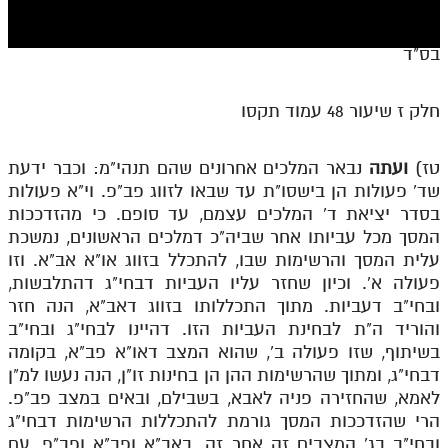
חלק י
חלק יא
בס"ד
חלק יב
חלק ז שיעור 48 עמוד תקסו
חלק יג
חלק יד
טז)
ועתה
נבאר המלכים אחרונים שהם תנהי"מ: וכבר ידעת
שד' פעולות הן בישסו"ת עד שבאו לזווג פב"פ. וי"א פעולות
חלק טו
בסדר יציאת ד' המלכים עצמם, עד סופם. כי מהזדככות
חלק ט"ז
המסך מכל עביותו אחר שביה"כ דמלכים הראשונים, נמשכת
עלית המסך והרשימות שבו, להתכלל בזווג או"א אב"א. וזו
בית שער הכוונות
פעולה א'. וכיון שחזר עליו העביות דבחי"ג דהתלבשות,
ובחי"ב דעביות. מתוך התכללותו בזווג דאב"א, הנה חזר
שידור חי
והוריד ה"ת לבחינת העביות הזו. דהיינו לבחי"ג ובחי"ב
בשיתוף, שזו פעולה ב', שהוא המצב דאו"א פב"א, בקומה
הזמן סט תע"ס
דבחי"ג, ומתוך שהרשימות ההן הן בחינות זו"ן, הנה נעשו למ"ן
לאמא, שהחזירה פניה לאבא, בשבילם, ובאים במצב פב"פ.
הזמן סט תלמוד עשר הספירות
הרי שהזדככות המסך גורמת להתכללות הרשימות דבחי"ג
ספרים להורדה
ובחי"ב בג' המצבים זה אחר זה. באב"א ופב"א ופב"פ, עם