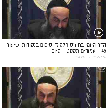
.
c
o
m
הדף היומי בתע"ס חלק ז' |סיכום בנקודות| שיעור
48 – עמודים תקסט – סיום
אפר 27, 2020
934