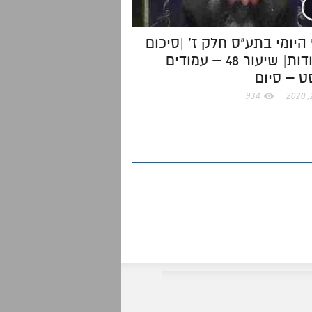
היומי בתע"ס חלק ז' |סיכום
בנקודות| שיעור 48 – עמודים
 – סיום
934