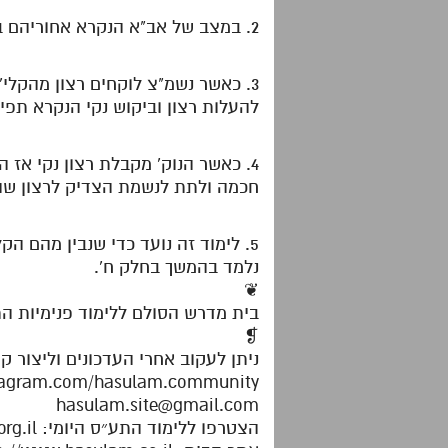
2. במצב של אב"א הנקרא אחוריהם ביתה הם משהים בסבלנות את הרצון לחכמה עד שיתאשר הדבר מטעם הקדושה.
3. כאשר נשמ"צ לוקחים רצון מהקלי'
להעלות רצון וביקוש נקי הנקרא תפ
4. כאשר הנוק' מקבלת רצון נקי אז 
חכמה ולתת לנשמת הצדיק לרצון שה
5. לימוד זה נועד כדי שנבין מהם הק
נלמד בהמשך בחלק ח'.
❦
בית מדרש הסולם ללימוד פנימיות ה
❡
ניתן לעקוב אחרי העדכונים וליצור ק
stagram.com/hasulam.community
hasulam.site@gmail.com
הצטרפו ללימוד התע״ס היומי: https://dafhayomitaas.org.il