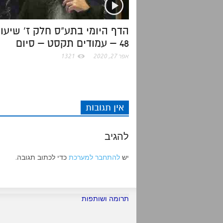
הדף היומי בתע"ס חלק ז' שיעו
48 – עמודים תקסט – סיום
אפר 27, 2020
1321
אין תגובות
להגיב
יש
להתחבר למערכת
כדי לכתוב תגובה.
תרומה ושותפות