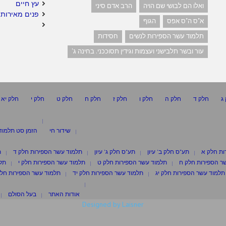
עץ חיים
ואלו הם לבושי שם הויה
הרב אדם סיני
פנים מאירות 
א"ס ה"ס אפס
הגוף
תלמוד עשר הספירות לנשים
חסידות
עור ובשר תלבישני ועצמות וגידין תסוככני. בחינה ג'
ג
חלק ד
חלק ה
חלק ו
חלק ז
חלק ח
חלק ט
חלק י
חלק יא
שידור חי
הזמן סט תלמוד
ות חלק א
תע"ס חלק ב' עיון
תע"ס חלק ג' עיון
תלמוד עשר הספירות חלק ד
ת
ר הספירות חלק ח
תלמוד עשר הספירות חלק ט
תלמוד עשר הספירות חלק י
תלמ
תלמוד עשר הספירות חלק יג
תלמוד עשר הספירות חלק יד
תלמוד עשר הספירות חלק
אודות האתר
בעל הסולם
Designed by Laisner