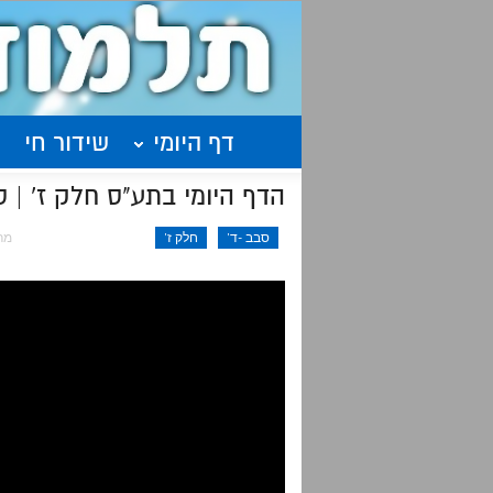
דף היומי
שידור חי
הדף היומי בתע"ס חלק ז' | סיכום | שיעור 
סבב -ד'
חלק ז'
מרץ 4,