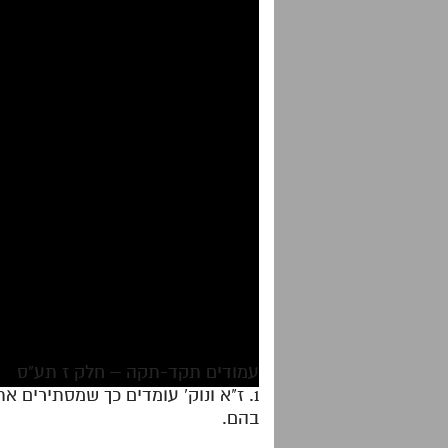
עמודים תקד-תקה – חלק ז תע"ס
1. ז"א ונוק' עומדים כך שמסתירים 
בהם.