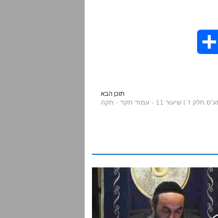
S
h
a
תוכן הבא
' | שיעור 11 - עמוד תקד - תקה
r
e