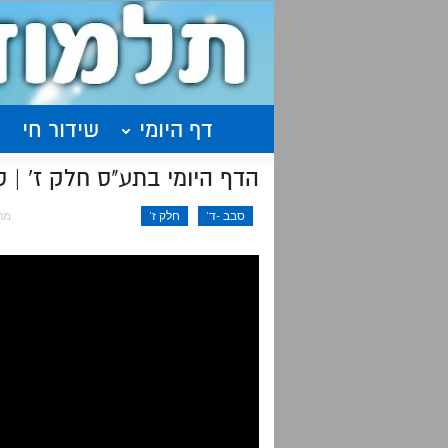
דף היומי
שידור חי
הדף היומי בתע"ס חלק ז' | סיכום שיעו
סבב -ד'
חלק ז'
מרץ 5,