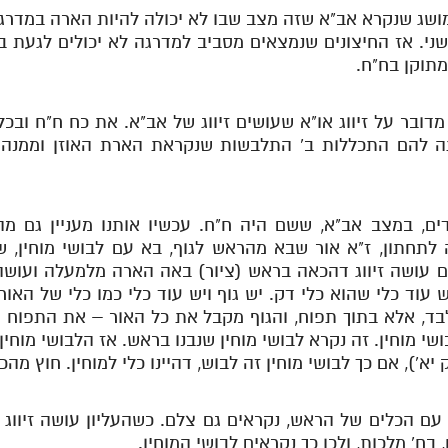
 מושג שנקרא אב"א שזה מצב שבו לא יכולה להיות הארה במדרג
שני. אז החיצונים שנמצאים מסביב למדרגה לא יכולים לגעת 
מתוקן בח"ח.
דובר על זיווג או"א שעושים זיווג של אב"א. את כח ח"ח ובכ
תה להם התכללות ב' התלבשות שנקראת הארת האוזן וממנה
ים, במצב אב"א, ששם היה ח"ח. עכשיו אותנו מעניין גם מ
חתון, ז"א אור שבא מהראש לגוף, בא עם לבושי מוחין, שה
עושה זיווג דהכאה בראש (ציור) באה הארה מלמעלה ועושה זי
וד כלי שהוא כלי דק. יש גוף ויש עוד כלי כמו כלי של האור
ד, אלא בתוך תפוח, והגוף מקבל את כל האור – את התפוח 
שי מוחין. זה נקרא לבושי מוחין שנבנו בראש. אז הלבושי מוחי
א'), אם כך לבושי מוחין זה לבוש, דהיינו כלי למוחין. חוץ מהכ
הכלים של הראש, נקראים גם צלם. כשהעליון עושה זיווג ע
, בח' מלכות, ולכן כך נקראים לבושי המוחין.