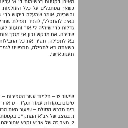
האירו בקטנות ברשימות ב' א' עבי
כשאר מסתכלים על כלל העולמות, ל
והשכינה, אומר שמעלה ביקוש כדי ש
באים להתפלל', להגיד תפילת שחרית 
גדלות כדי שיהיה לי אור ותענוג לע
שבירה. אם מבקש נכון אז מזכך אות
בא לתפילה, תסיר את כל החבילות
כשאתה בא לתפילה, תתפשט לגמרי 
תענוג אישי.
שיעור 12 – תלמוד עשר הספירות – דף היומי – חלק ז'
סיכום בנקודות עמוד תק"ו – ט אדר 
בית מדרש הסולם – שיעור מאת הרב 
1. במצב של אב"א המתקיים בקטנות דנקודים, ההארה שניתנת לז"ת דנקודים נקראת הארת כלים, דהיינו רק אור הנפש לקיום.
2. מצב זה של אב"א נקרא אחוריהם בי