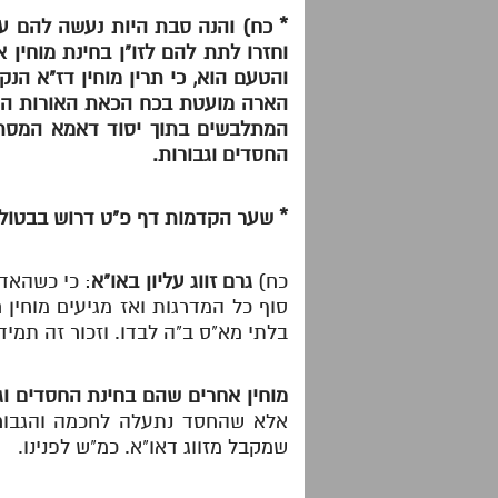
*
כח) והנה סבת היות נעשה להם עתה
וחזרו לתת להם לזו"ן בחינת מוחין
והטעם הוא, כי תרין מוחין דז"א הנ
הארה מועטת בכח הכאת האורות החס
המתלבשים בתוך יסוד דאמא המסתיים
החסדים וגבורות.
* שער הקדמות דף פ"ט דרוש בבטול 
כח)
גרם זווג עליון באו"א
: כי כשהאדם
סוף כל המדרגות ואז מגיעים מוחין 
בלתי מא"ס ב"ה לבדו. וזכור זה תמיד
מוחין אחרים שהם בחינת החסדים וג
אלא שהחסד נתעלה לחכמה והגבורה 
שמקבל מזווג דאו"א. כמ"ש לפנינו.