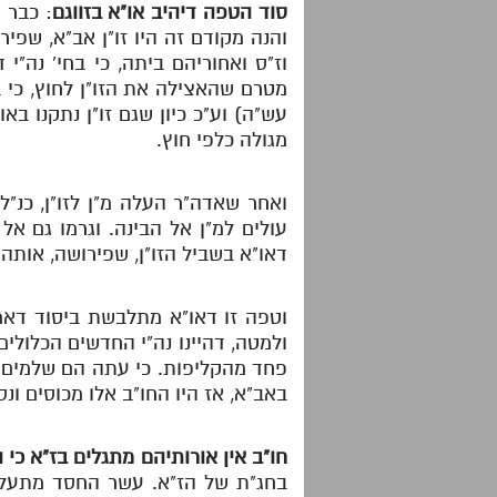
סוד הטפה דיהיב או"א בזווגם
: כבר 
והנה מקודם זה היו זו"ן אב"א, שפ
וז"ס ואחוריהם ביתה, כי בחי' נה"י
מטרם שהאצילה את הזו"ן לחוץ, כי 
עש"ה) וע"כ כיון שגם זו"ן נתקנו ב
מגולה כלפי חוץ.
ואחר שאדה"ר העלה מ"ן לזו"ן, כנ"
עולים למ"ן אל הבינה. וגרמו גם א
דאו"א בשביל הזו"ן, שפירושה, אותה 
וטפה זו דאו"א מתלבשת ביסוד דאמא
ולמטה, דהיינו נה"י החדשים הכלולים
פחד מהקליפות. כי עתה הם שלמים בל
באב"א, אז היו החו"ב אלו מכוסים ונ
חו"ב אין אורותיהם מתגלים בז"א כי
בחג"ת של הז"א. עשר החסד מתעלה