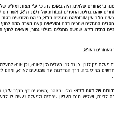
 ב' אחורים שלמים, היה באופן זה. כי ע"י מצות ומע"ט של א
 אחרים שהם בחינת החסדים וגבורות של דעת דז"א, אשר הם עי
קראים חו"ב אין אורותיהם מתגלים בז"א, כי הם מלובשים בסוד 
דים המגולים שמכים בהם ומוציאים קצת הארה מהם לחוץ כנו
 בחזה דז"א, שמשם מתגלים בגילוי גמור, ויוצאים לחוץ תוך
האחורים דאו"א.
 מעלה מ"ן לזו"ן, כן גם זו"ן מעלים מ"ן לאו"א, וכן או"א למעלה
חדשים מא"ס ב"ה, דרך המדרגות עד שמגיעים לאו"א, ומהם לזו"
.
בורות של דעת דז"א
: כמ"ש בזוהר (משפטים דף תק"ב ע"ב) ד
לבינה, ושליש ת"ת העליון שמחזה ולמעלה נעשה לו לדעת.