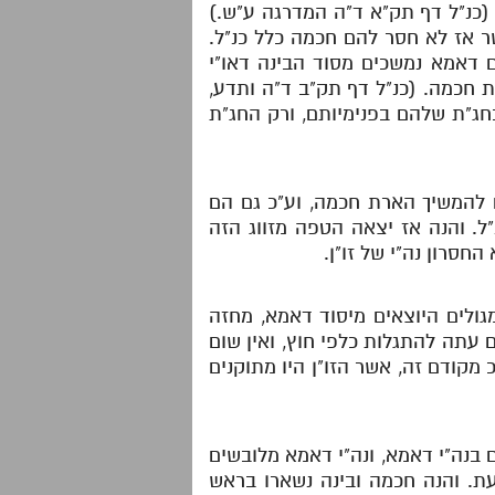
 (כנ"ל דף תק"א ד"ה המדרגה ע"ש.)
ר אז לא חסר להם חכמה כלל כנ"ל.
ים דאמא נמשכים מסוד הבינה דאו"י
 חכמה. (כנ"ל דף תק"ב ד"ה ותדע,
בחג"ת שלהם בפנימיותם, ורק החג"ת
ם להמשיך הארת חכמה, וע"כ גם הם
ל. והנה אז יצאה הטפה מזווג הזה
החסרון נה"י של זו"ן.
גולים היוצאים מיסוד דאמא, מחזה
ם עתה להתגלות כלפי חוץ, ואין שום
מקודם זה, אשר הזו"ן היו מתוקנים
 בנה"י דאמא, ונה"י דאמא מלובשים
. והנה חכמה ובינה נשארו בראש