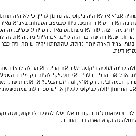
היה אב"א אז לא היה ביקוש מהתחתון עדיין, כי לא היה תחתון
בה האיר רק אור הנפש. כיוון שבמצב הקטנות, באב"א מאיר 
 יודע מה רוצה. עוד לא משתוקק מאוד, רק יודע שקיים. זה הכל
מרחוק שמאירה שהדבר הזה קיים. אם הייתי מדמה את זה למ
בגוף, צריך הארה יותר גדולה, שהתחתון יהיה שותף, וזה כב
נקרא דעת.
לה לבינה ועושה ביקוש. מעיר את הבינה ואומר לה לראות שה
ים, אבל אם הבנים רעבים אז תפסיקי להיות רק מידת השפעה, 
ש רק חכמה ובינה. רק או"א, ומה עם הבנים? אז אומרת שרק מ
. אם התחתון עולה לביקוש לעליון אז יש ספ' דעת שמתפשטת 
 לכך שפתאום ז"ת דנקודים אלו יעלו למעלה לביקוש, שזה נק
התחלה זה נקרא הארה דרך הטבור.