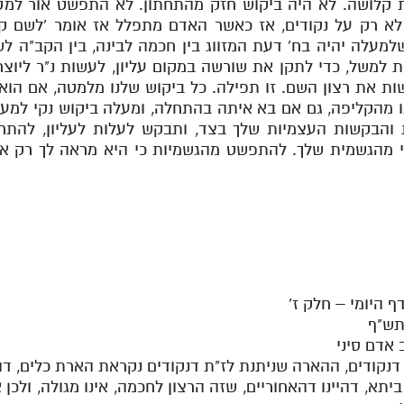
ות קלושה. לא היה ביקוש חזק מהתחתון. לא התפשט אור למ
א רק על נקודים, אז כאשר האדם מתפלל אז אומר 'לשם קו
למעלה יהיה בח' דעת המזווג בין חכמה לבינה, בין הקב"ה לש
למשל, כדי לתקן את שורשה במקום עליון, לעשות נ"ר ליוצרנו
שות את רצון השם. זו תפילה. כל ביקוש שלנו מלמטה, אם הו
ו מהקליפה, גם אם בא איתה בהתחלה, ומעלה ביקוש נקי למעלה
 והבקשות העצמיות שלך בצד, ותבקש לעלות לעליון, להתחב
מהגשמית שלך. להתפשט מהגשמיות כי היא מראה לך רק א
תש"ף
אדם סיני
תא, דהיינו דהאחוריים, שזה הרצון לחכמה, אינו מגולה, ולכן א