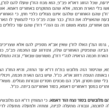
ידעת, שכל הזווג דאו"א פב"פ, הוא מכח הזו"ן שעלו להם למ"ן,
ירושו בלי הארת חכמה, אלא שהם מתוקנים באחורים דאמא. אש
 דזו"ן שהם האחורים שלהם אינם מגולים כלפי חוץ, כי האחור
בעת שהאצילה את הזו"ן, כבר שבה פב"פ כדי להמשיך לו הארת
אותם אחורים, נמצא משום זה גם הנה"י דזו"ן שהם עוד כלולים 
ל, גרמו המ"ן האלו לזו"ן שאין אב"א מספיק להם אלא שצריכי
ל הבינה שתפסיק האחורים שלה, ותזדווג עם החכמה פב"פ, כנ"
הארת חכמה הראויה לנה"י דזו"ן, משורשם שבאו"י, ובזה נתמלא 
, שהיסוד הזה מלובש בת"ת דז"א עד החזה, והיא החו"ג המ
 באותה הטפה דזווג או"א. כנ"ל. שיש בהם הארת חכמה, ויכולי
י שום חסרון. וע"כ הם מכונים חסדים וגבורות מגולים. משא"כ 
סתרים במסך דאחורים דאמא, בסוד ואחוריהם ביתה. כנ"ל.
 הם מלובשים בסוד נצח הוד דאמא:
כי המוחין דז"א הם מלובשים
 לחכמה, וגבורה מתעלה לבינה, ומחזה ולמעלה מתעלה לדעת