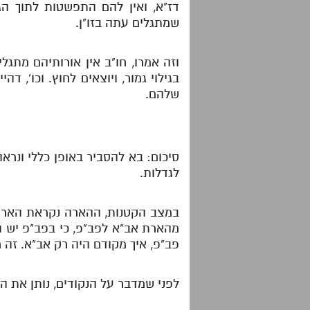
דז"א, ואין להם התפשטות לתוך ה
שמתגלים עתה בזו"ן.
וזה אמרו, חו"ב אין אורותיהם מתג
בגילוי גמור, ויוצאים לחוץ. וכו',
שלהם.
סיכום: בא להסביר באופן כללי ונרא
לגדלות.
במצב הקטנות, ההארה נקראת הארה של
מהארת אב"א לפב"פ, כי בפב"פ יש 
פב"פ, איך מקודם היה רק אב"א. זה 
לפני שמדבר על הנקודים, נותן את הכ