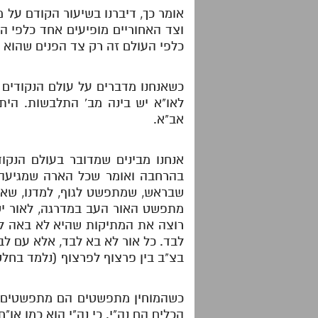
אומר כך, דיברנו בשיעור הקודם על
וצד האחוריים מופיעים אחד כלפי ה
כלפי העולם זה רק צד הפנים שהוא 
כשאנחנו מדברים על עולם הנקודים מ
לאו"א יש בינה מב' התלבשות. הי
אב"א.
אנחנו מבינים שמדובר בעולם הנקוד
בהרחבה ואומר שכל הארה שמגיעה לת
שבראש, שמתפשט לגוף, למדנו, שאם 
מתפשט האור העב במדרגה, לאור יש ע
רוצה את המתיקות שהיא לא באה לב
לבד. כל אור לא בא לבד, אלא עם לבו
בצ"ב בין פרצוף לפרצוף (נלמד בחלק י
כשהמוחין מתפשטים הם מתפשטים עם 
הכלים הם נה"י. כי נה"י הוא כמו או"ח