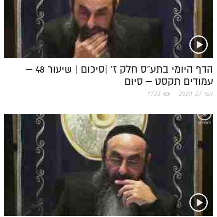
הדף היומי בתע"ס חלק ז' |סיכום | שיעור 48 –
עמודים תקסט – סיום
אפר 27, 2020
1723