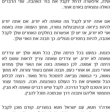
שלה, איפשרה לרחל לקבל את בח' האהבה. שני הדברים
האלה נמצאים באדם אחד.
אם אתה יודע לקבל מה שאתה לא יודע. אם אתה יודע
להיות ביראה ובהתבטלות גמורה, מתוך הענווה שזה באמת
אני לא יודע, אז יש לך אפשרות בחלקים האחרים שלך לקבל
אהבה, להיות בחסדים מגולים. כך תבנה את האני שלך.
פגמת. כמעט בכל פגימה שלך, בכל חטא שלך יש צדדים
שאתה לא יודע. יש צדדים שאתה צריך לראות ששם לא
היתה לך אמונה. לכן כשאתה בונה את האני שלך מחדש
אחרי פגם, או אחרי כעס, תבנה אותם בשתי צורות. לא מתוך
גאווה, כי הגאווה מביאה לתסכול גדול מאוד. רוצה לבלוע
הכל ומאשים את כל העולם כשפגמת. חכה. פגמת? עצור
רגע והסכם לקבל הדרכה. לקבל שיש דברים שאתה לא מבין.
תתמסר אליהם ותבנה דרך שבתוכה תוכל להבין.
אדה"ר חטא, עם ישראל חטא במצרים. קודם מוכן לקבל