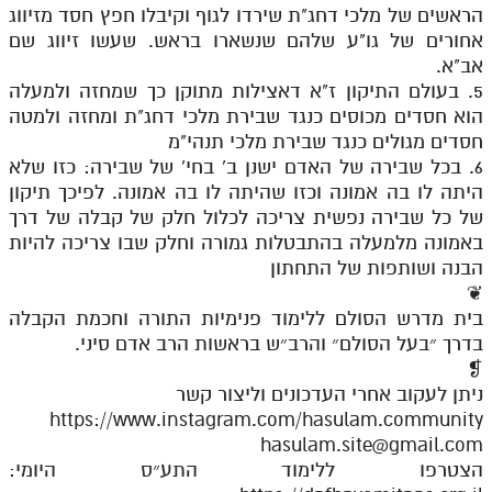
הראשים של מלכי דחג"ת שירדו לגוף וקיבלו חפץ חסד מזיווג
אחורים של גו"ע שלהם שנשארו בראש. שעשו זיווג שם
אב"א.
5. בעולם התיקון ז"א דאצילות מתוקן כך שמחזה ולמעלה
הוא חסדים מכוסים כנגד שבירת מלכי דחג"ת ומחזה ולמטה
חסדים מגולים כנגד שבירת מלכי תנהי"מ
6. בכל שבירה של האדם ישנן ב' בחי' של שבירה: כזו שלא
היתה לו בה אמונה וכזו שהיתה לו בה אמונה. לפיכך תיקון
של כל שבירה נפשית צריכה לכלול חלק של קבלה של דרך
באמונה מלמעלה בהתבטלות גמורה וחלק שבו צריכה להיות
הבנה ושותפות של התחתון
❦
בית מדרש הסולם ללימוד פנימיות התורה וחכמת הקבלה
בדרך ״בעל הסולם״ והרב״ש בראשות הרב אדם סיני.
❡
ניתן לעקוב אחרי העדכונים וליצור קשר
https://www.instagram.com/hasulam.community
hasulam.site@gmail.com
הצטרפו ללימוד התע״ס היומי: