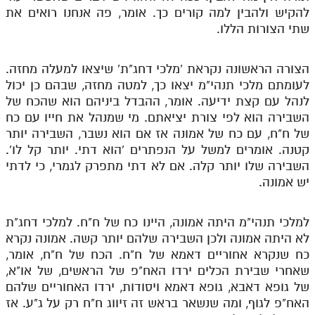
להקיש ולהבין למה קורים כך. אומר, פה אנחנו רואים את
שתי הצורות הללו.
הצורה הראשונה נקראת 'מלכי דחג"ת' שיצאו למעלה מחזה.
לעומתם מלכי תנהי"מ יצאו כך, למטה מחזה, שבהם כן יכול
לנהל עם קצת ידיעה. אומר, ההבדל ביניהם הוא שהכח של
השבירה הוא לפי צורת יציאתם. מי שמנהל את חייו עם כח
של ח"ח, עם כח של אמונה אז אם הוא נשבר, השבירה יותר
קטנה. אומרים למשל על הנפתרים 'הוא דתי. יותר קל לו'.
השבירה שלו יותר קלה. אם לא דתי מתפרק לגמרי, כי לדתי
יש אמונה.
למלכי תנהי"מ היתה אמונה, היינו כח של ח"ח. למלכי דחג"ת
לא היתה אמונה ולכן השבירה שלהם יותר קשה. אמונה נקרא
כח שנקרא אחוריים דאמא של ח"ח. הכח של ח"ח, אומר,
שאחרי שבירת הכלים ירדו האח"פ של הראשים, של או"א,
של גופא דאבא, גופא דאמא ויסודות, ירדו האחוריים שלהם
האח"פ לגוף, ומה שנשאר בראש זה זיווג ח"ח רק על ג"ע. אז