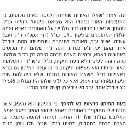
תלמוד עשר הספירות חלק יא
וזה אמרו "שאלו האורות שמחזה ולמטה באים מכוסים, כי
תלמוד עשר הספירות חלק יב
התעלמות האור וכיסויו הוא מציאת תיקונו" דהיינו כנ"ל,
שמתוך שראש דתבונה כבר מלביש על האחורים דאבא ואמא
תלמוד עשר הספירות חלק יג
עלאין המתוקנים בתיקון קוים, כנ"ל (דף תקכ"ח ד"ה ועם)
עש"ה. אשר ע"כ, האורות דתנהי"מ שנתפשטו מהם, שבכל
תלמוד עשר הספירות חלק יד
אחד מהם יש ע"ס כנודע, הנה ג"ר שלהם היו מכוסים
תלמוד עשר הספירות חלק טו
באחורים דאמא, ובחינת הארת חכמה היתה רק בז"ת שלהם.
שזה דומה לע"ס דז"א בעת תיקונו, כנ"ל. וז"ש "כי התעלמות
תלמוד עשר הספירות חלק טז
האור וכיסויו הוא מציאת תיקונו, כי כן עולה התיקון גם בז"א
בית שער הכוונות
דאצילות כנ"ל. משא"כ האורות דחג"ת, שלא היה להם שום
תיקון מאחורים דאמא, אלא כל ע"ס שלהן היו מגולות ואפילו
אודות האתר
ג"ר שבכל אחד, ע"כ היו שבירתן קשה יותר מנה"י.
אודות האתר
בעת התיקון פרצופו בא להיפך
: כי בתיקון הוא נמצא, אשר
בעל הסולם
חג"ת שלו מתוקנים באחורים דאמא, שהוא המסך דיסוד אמא,
המלובש בת"ת שלו עד החזה. ומחזה ולמטה מתגלה בו
אתר הבית
הארת חכמה בחסדים, דהיינו כנ"ל, שג"ר שלו שהן חג"ת