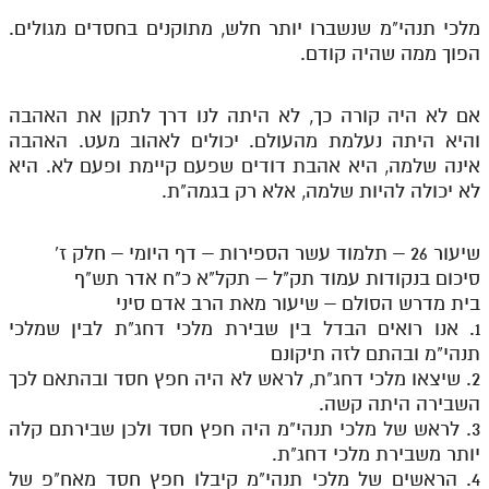
מלכי תנהי"מ שנשברו יותר חלש, מתוקנים בחסדים מגולים.
הפוך ממה שהיה קודם.
אם לא היה קורה כך, לא היתה לנו דרך לתקן את האהבה
והיא היתה נעלמת מהעולם. יכולים לאהוב מעט. האהבה
אינה שלמה, היא אהבת דודים שפעם קיימת ופעם לא. היא
לא יכולה להיות שלמה, אלא רק בגמה"ת.
שיעור 26 – תלמוד עשר הספירות – דף היומי – חלק ז'
סיכום בנקודות עמוד תק"ל – תקל"א כ"ח אדר תש"ף
בית מדרש הסולם – שיעור מאת הרב אדם סיני
1. אנו רואים הבדל בין שבירת מלכי דחג"ת לבין שמלכי
תנהי"מ ובהתם לזה תיקונם
2. שיצאו מלכי דחג"ת, לראש לא היה חפץ חסד ובהתאם לכך
השבירה היתה קשה.
3. לראש של מלכי תנהי"מ היה חפץ חסד ולכן שבירתם קלה
יותר משבירת מלכי דחג"ת.
4. הראשים של מלכי תנהי"מ קיבלו חפץ חסד מאח"פ של