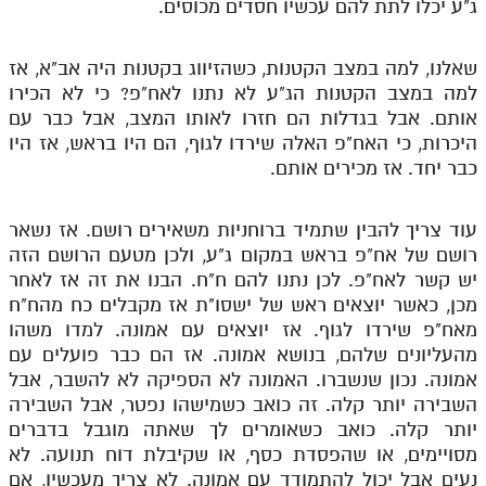
ג"ע יכלו לתת להם עכשיו חסדים מכוסים.
שאלנו, למה במצב הקטנות, כשהזיווג בקטנות היה אב"א, אז
למה במצב הקטנות הג"ע לא נתנו לאח"פ? כי לא הכירו
אותם. אבל בגדלות הם חזרו לאותו המצב, אבל כבר עם
היכרות, כי האח"פ האלה שירדו לגוף, הם היו בראש, אז היו
כבר יחד. אז מכירים אותם.
עוד צריך להבין שתמיד ברוחניות משאירים רושם. אז נשאר
רושם של אח"פ בראש במקום ג"ע, ולכן מטעם הרושם הזה
יש קשר לאח"פ. לכן נתנו להם ח"ח. הבנו את זה אז לאחר
מכן, כאשר יוצאים ראש של ישסו"ת אז מקבלים כח מהח"ח
מאח"פ שירדו לגוף. אז יוצאים עם אמונה. למדו משהו
מהעליונים שלהם, בנושא אמונה. אז הם כבר פועלים עם
אמונה. נכון שנשברו. האמונה לא הספיקה לא להשבר, אבל
השבירה יותר קלה. זה כואב כשמישהו נפטר, אבל השבירה
יותר קלה. כואב כשאומרים לך שאתה מוגבל בדברים
מסויימים, או שהפסדת כסף, או שקיבלת דוח תנועה. לא
נעים אבל יכול להתמודד עם אמונה. לא צריך מעכשיו, אם