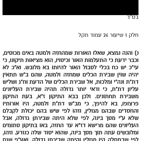
חלק י
חלק יא
בס"ד
חלק יב
חלק ז שיעור 26 עמוד תקל
חלק יג
חלק יד
נ) והנה נמצא, שאלו האורות שמהחזה ולמטה באים מכוסים,
וכבר ידעת כי התעלמות האור וכיסויו, הוא מציאות תיקונו, כי
חלק טו
עי"כ יש כח בכלי לסבול האור להיותו בא מלובש. וא"כ לא
חלק ט"ז
יהיה שוין שבירת הכלים שמחזה ולמטה, שהם ב"ש תתאין
דת"ת ונה"י ומלכות, אל שבירת הכלים של הדעת וח"ג ושליש
בית שער הכוונות
עליון דת"ת, כי ודאי יותר גדולה תהיה שבירת העליונים
משבירת תחתונים. ולכן בבא התיקון ז"א, בעת התיקון
שידור חי
פרצופו, בא להיפך, כי מב"ש דת"ת ולמטה, היו אורותיו
והחסדים שבהם מגולין, וזהו לפי שיש בהם יכולת לקבלם
הזמן סט תע"ס
שלא ע"י מסך בינה, לפי שלא היתה שבירתן גדולה, אבל
העליונים שהם מרישא דז"א עד החזה, באו בתיקון סתומים
הזמן סט תלמוד עשר הספירות
ומלובשים עתה תוך מסך בינה, שהוא יסוד שלה כנודע. וזהו,
ספרים להורדה
לפי שבתחלה היו מגולין והיתה שבירתן גדולה, ואע"פ שגם