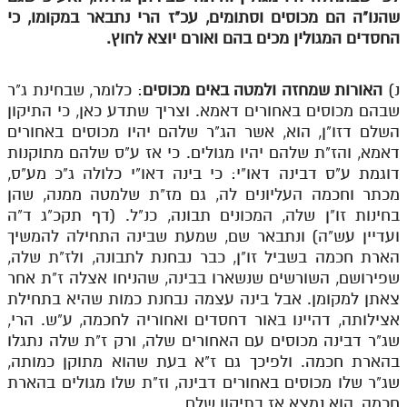
שהנו"ה הם מכוסים וסתומים, עכ"ז הרי נתבאר במקומו, כי
מנוע חיפוש בספרים
החסדים המגולין מכים בהם ואורם יוצא לחוץ.
תלמוד עשר הספירות בעיון
נ)
האורות שמחזה ולמטה באים מכוסים
: כלומר, שבחינת ג"ר
תלמוד עשר הספירות חלק א
שבהם מכוסים באחורים דאמא. וצריך שתדע כאן, כי התיקון
השלם דזו"ן, הוא, אשר הג"ר שלהם יהיו מכוסים באחורים
תע"ס חלק ב' עיון
דאמא, והז"ת שלהם יהיו מגולים. כי אז ע"ס שלהם מתוקנות
תע"ס חלק ג' עיון
דוגמת ע"ס דבינה דאו"י: כי בינה דאו"י כלולה ג"כ מע"ס,
מכתר וחכמה העליונים לה, גם מז"ת שלמטה ממנה, שהן
תלמוד עשר הספירות חלק ד
בחינות זו"ן שלה, המכונים תבונה, כנ"ל. (דף תקכ"ג ד"ה
ועדיין עש"ה) ונתבאר שם, שמעת שבינה התחילה להמשיך
תלמוד עשר הספירות חלק ה
הארת חכמה בשביל זו"ן, כבר נבחנת לתבונה, ולז"ת שלה,
תלמוד עשר הספירות חלק ו
שפירושם, השורשים שנשארו בבינה, שהניחו אצלה ז"ת אחר
צאתן למקומן. אבל בינה עצמה נבחנת כמות שהיא בתחילת
תלמוד עשר הספירות חלק ז
אצילותה, דהיינו באור דחסדים ואחוריה לחכמה, ע"ש. הרי,
תלמוד עשר הספירות חלק ח
שג"ר דבינה מכוסים עם האחורים שלה, ורק ז"ת שלה נתגלו
בהארת חכמה. ולפיכך גם ז"א בעת שהוא מתוקן כמותה,
תלמוד עשר הספירות חלק ט
שג"ר שלו מכוסים באחורים דבינה, וז"ת שלו מגולים בהארת
חכמה, הוא נמצא אז בתיקון שלם.
תלמוד עשר הספירות חלק י