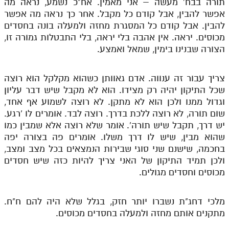
תורה בבח' מעשה – אני מאמין. אח"כ נשמע, נראה מה
אפשר להבין, אבל קודם כל מקבל. אחר כך נראה מה אפשר
להבין. אבל קודם כל המסגרת מחזה ולמעלה בונה בחסדים
מכוסים. יראה. אין אהבה בלי יראה, בלי התבטלות גמורה זו,
הצורה שבנינו בימין, שמאל ואמצע.
צריך עבור זה ענווה. אדם גאוותן כשהוא מקלקל הוא רוצה
שכל התיקון יהיה רק מצידו. הוא לא מקבל שיש דבר עליון
וגדול ממנו ולכן הוא לא מתקן. לא רוצה לשמוע אף אחד,
שום תורה, לא רוצה ללכת בדרך. רוצה לבד. אומרים לו 'רגע.
יש דרך, תקבל שיש תורה'. אומר שלא רוצה אלא שמבין כמו
שהוא מבין, שיש לו דרך משלו. אומרים פה בצורה יפה
בחכמה, שישנם שני סוגי שבירות הנמצאים בכל מצב ומצב,
ולכן תמיד התיקון של האני צריך להיות כזה שיש חסדים
מכוסים וחסדים מגולים.
מלכי דחג"ת נשברו יותר חזק, בגלל שלא היה להם ח"ח.
מתקנים אותם מחזה ולמעלה בחסדים מכוסים.