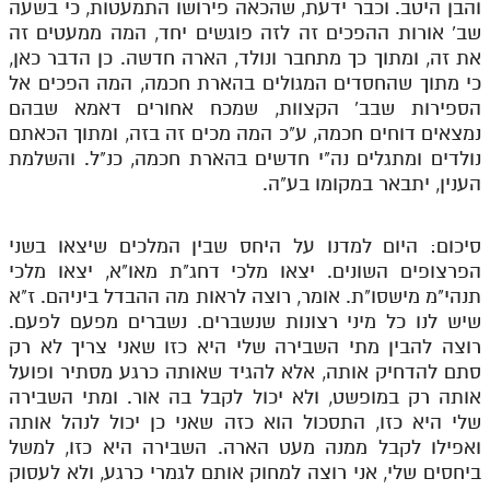
והבן היטב. וכבר ידעת, שהכאה פירושו התמעטות, כי בשעה
שב' אורות ההפכים זה לזה פוגשים יחד, המה ממעטים זה
את זה, ומתוך כך מתחבר ונולד, הארה חדשה. כן הדבר כאן,
כי מתוך שהחסדים המגולים בהארת חכמה, המה הפכים אל
הספירות שבב' הקצוות, שמכח אחורים דאמא שבהם
נמצאים דוחים חכמה, ע"כ המה מכים זה בזה, ומתוך הכאתם
נולדים ומתגלים נה"י חדשים בהארת חכמה, כנ"ל. והשלמת
הענין, יתבאר במקומו בע"ה.
סיכום: היום למדנו על היחס שבין המלכים שיצאו בשני
הפרצופים השונים. יצאו מלכי דחג"ת מאו"א, יצאו מלכי
תנהי"מ מישסו"ת. אומר, רוצה לראות מה ההבדל ביניהם. ז"א
שיש לנו כל מיני רצונות שנשברים. נשברים מפעם לפעם.
רוצה להבין מתי השבירה שלי היא כזו שאני צריך לא רק
סתם להדחיק אותה, אלא להגיד שאותה כרגע מסתיר ופועל
אותה רק במופשט, ולא יכול לקבל בה אור. ומתי השבירה
שלי היא כזו, התסכול הוא כזה שאני כן יכול לנהל אותה
ואפילו לקבל ממנה מעט הארה. השבירה היא כזו, למשל
ביחסים שלי, אני רוצה למחוק אותם לגמרי כרגע, ולא לעסוק