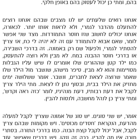
בהם, ומתי כן יכול לעסוק בהם באופן חלקי.
אנחנו רואים שלעתים יש לנו מצבים שבהם אנחנו רוצים
להתעלם מהדבר לגמרי, ולא לראות אותו יותר. לכאורה,
אנחנו יכולים לחשוב שזו חוסר התמודדות. מצד שני אפשר
לומר, שאם אבוא להתמודד עם זה לא יהיה לי כח, אז צריך
להסתיר לגמרי, ולפעול שם רק באמונה. זה בדרכי השבירה,
או בדרכי חוסר ההבנה במח. לא מבין ולא רוצה להתעסק,
כמו ילד קטן שההורים שלו אומרים לו שיש עליו הגבלות
מסויימות והוא לא מבין. סיפר מישהו, שנשבר מול הילד שלו
שאמר שרוצה לצאת לחברים, ונשבר. אומר ששלושה ימים
מחזיק את הילד בבית, ובסוף נתן לו לצאת. מתי הילד צריך
לקבל את דעת רבותיו, דעת מנהיגיו, לומר 'כזה ראה וקדש',
ומתי צריך כן לנהל מחשבה, ולנסות להבין.
אומר, יש שני סוגים. יש סוג של אמונה שצריך לקבל למעלה
מהדעת, הנקראת 'חסדים מכוסים'. ויש מקומות שבהם צריך
לקבל, אבל יכול לקבל קצת הבנה. כמו בדרכי התורה. בסתרי
תורה אין מה להבין. ככה זה וזהו. ויש דברים שאפשר עוד