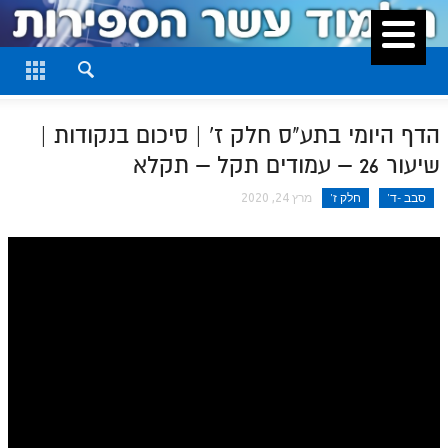
סגור
דף היומי
חלק א
הדף היומי בתע"ס חלק ז' | סיכום בנקודות |
חלק ב
שיעור 26 – עמודים תקל – תקלא
חלק ג
סבב -ד'
חלק ז'
מרץ 24, 2020
חלק ד
חלק ה
חלק ו
חלק ז
חלק ח
חלק ט