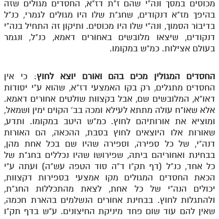
מכוסים במסך ונה"י שהם ז"ת דז"א, החסדים מגולים שזה
לאתר ספר הרב
בהיפך מז"א דנקודים, שחג"ת שלו היו מגולים לגמרי, כנ"ל
דף היומי בזוהר הקדוש
בדיבור הסמוך, ונה"י שלו היו מכוסים. ותיקון זה התחיל בנה"י
דנקודים, שיצאו מלובשים באחורים דאמא, כנ"ל, ונגמר
בעולם אצילות. כמ"ש במקומו.
החסדים המגולין מכים בהם ואורם יוצא לחוץ
: כי אין
החסדים מתגלים, רק בקו האמצעי דז"א, שהוא ע"י יסודות
דאו"א, המלובשים שם, אבל בקצוות שולטים אחורים דאמא.
אלא שאו"ח עולה מתתא לעילא ומכה בב' הקוים ימין ושמאל,
ומוציא את אורותיהם לחוץ. כמ"ש היטב במקומו. ותדע,
שאורות אלו היוצאים לחוץ בסבת, ההכאה, הם האורות
דנה"י, של כל ספירה, וספירה שהיו שם בכל אחת מהן,
בבחינת ואחוריהם ביתה, שפירושו שהיו נכללים בחג"ת של
כל אחד, כנ"ל (דף תק"ו ד"ה סוד הטפה עש"ה) ועתה ע"י
הכאת החסדים המגולים מקו אמצעי בספירות דקצוות,
יכולים הנה"י של כל אחת, לצאת מהתכללות החג"ת,
ולהתגלות לחוץ. בבחינת אחורים הנשלמים בהארת חכמה,
שאין להם עוד שום פחד מיניקת החיצונים. ע"ש בדף תק"ו