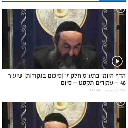
n
s
k
p
k
t
.
c
o
m
הדף היומי בתע"ס חלק ז' |סיכום בנקודות| שיעור
48 – עמודים תקסט – סיום
אפר 27, 2020
934