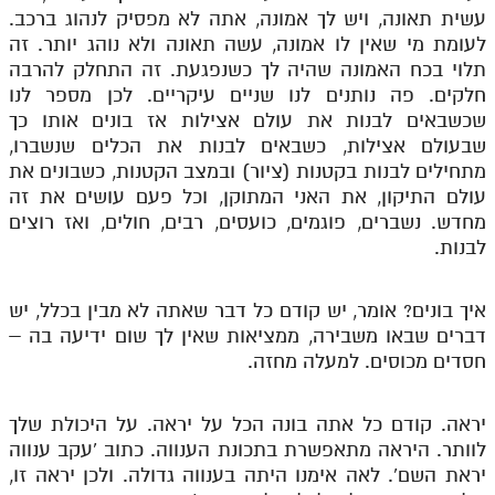
עשית תאונה, ויש לך אמונה, אתה לא מפסיק לנהוג ברכב.
לעומת מי שאין לו אמונה, עשה תאונה ולא נוהג יותר. זה
תלוי בכח האמונה שהיה לך כשנפגעת. זה התחלק להרבה
חלקים. פה נותנים לנו שניים עיקריים. לכן מספר לנו
שכשבאים לבנות את עולם אצילות אז בונים אותו כך
שבעולם אצילות, כשבאים לבנות את הכלים שנשברו,
מתחילים לבנות בקטנות (ציור) ובמצב הקטנות, כשבונים את
עולם התיקון, את האני המתוקן, וכל פעם עושים את זה
מחדש. נשברים, פוגמים, כועסים, רבים, חולים, ואז רוצים
לבנות.
איך בונים? אומר, יש קודם כל דבר שאתה לא מבין בכלל, יש
דברים שבאו משבירה, ממציאות שאין לך שום ידיעה בה –
חסדים מכוסים. למעלה מחזה.
יראה. קודם כל אתה בונה הכל על יראה. על היכולת שלך
לוותר. היראה מתאפשרת בתכונת הענווה. כתוב 'עקב ענווה
יראת השם'. לאה אימנו היתה בענווה גדולה. ולכן יראה זו,