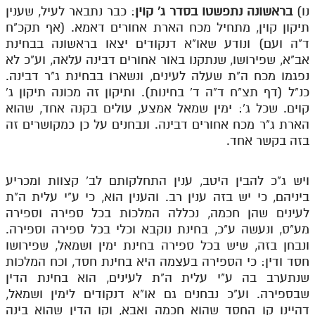
נו)
בראשונה נתפשטו בסדר ג' קוין
: כבר נתבאר לעיל, שענין
תיקון קוין, מתחיל מכח הארת אחורים דאמא. (אף תקכ"ח
ד"ה ועם) ונודע שאו"א דנקודים יצאו בראשונה בבחינת
אב"א, שפירושו, שנתקנו באור אחורים דבינה עלאה, וע"כ לא
נפגמו מכח ה"ת שעלה לעינים, ונשארו בבחינת ג"ר דבינה.
כנ"ל (דף תצ"ח ד"ה ד' בחינות). ותיקון זה מכונה תיקון ג'
קוים. שכל ג': ימין שמאל אמצע, עולים בקנה אחד, שהוא
הארת ג"ר מכח אחורים דבינה. ונבחנים על כן כמקושרים זה
בזה בקשר אחד.
ויש ג"כ להבין היטב, ענין התחלקותם לב' קצוות ומכריע
ביניהם, כי יש בזה ענין רב. והענין הוא, כי ע"י עלית ה"ת
לעינים שהן חכמה, נכללה המלכות בכל ספירה וספירה
מע"ס, ונעשה ע"כ, בחינת נוקבא וכלי בכל ספירה וספירה.
ונבחן בזה, שיש בכל ספירה בחינת ימין ושמאל, שפירושו
חסד ודין: כי הספירה בעצמה היא בחינת חסד, וכח המלכות
שנתערב בה ע"י עלית ה"ת לעינים, הוא בחינת הדין
שבספירה. וע"כ נבחנים גם או"א דנקודים לימין ושמאל,
דהיינו קו החסד שהוא חכמה ואבא, וקו הדין שהוא בינה