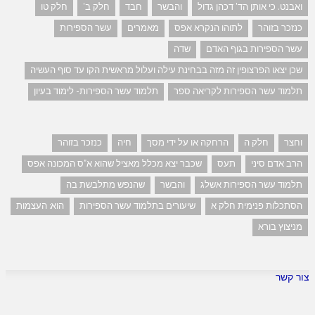
ואבנט. כי אותן הד' דכהן גדול
והבשר
חבד
חלק ב'
חלק טו
כנזכר בזוהר
לתוהו הנקרא אפס
מאמרים
עשר הספירות
עשר הספירות בגוף האדם
שדה
שכן יצאו הפרצופין זה מזה בבחינת עילה ועלול מראשית הקו עד סוף העשיה
תלמוד עשר הספירות לקריאה ספר
תלמוד עשר הספירות- לימוד בעיון
וחצר
חלק ה
הרחקה או על ידי מסך
חיה
כנזכר בזוהר
הרב אדם סיני
תעס
שכבר יצא מכלל מאציל שהוא א"ס המכונה אפס
תלמוד עשר הספירות אשלג
והבשר
שהנפש מתלבשת בה
הסתכלות פנימית חלק א
שיעורים בתלמוד עשר הספירות
הוא: העצמות
מניצוץ בורא
צור קשר