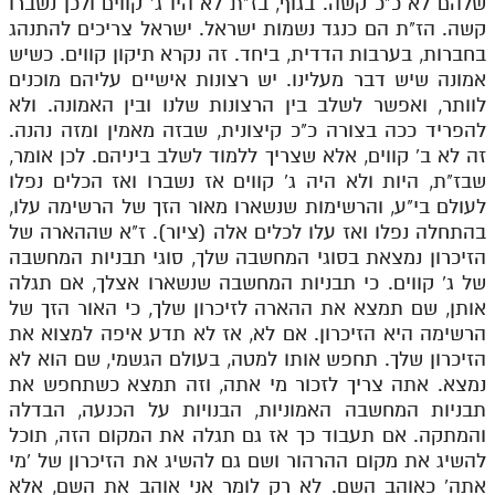
שלהם לא כ"כ קשה. בגוף, בז"ת לא היו ג' קווים ולכן נשברו
קשה. הז"ת הם כנגד נשמות ישראל. ישראל צריכים להתנהג
בחברות, בערבות הדדית, ביחד. זה נקרא תיקון קווים. כשיש
אמונה שיש דבר מעלינו. יש רצונות אישיים עליהם מוכנים
לוותר, ואפשר לשלב בין הרצונות שלנו ובין האמונה. ולא
להפריד ככה בצורה כ"כ קיצונית, שבזה מאמין ומזה נהנה.
זה לא ב' קווים, אלא שצריך ללמוד לשלב ביניהם. לכן אומר,
שבז"ת, היות ולא היה ג' קווים אז נשברו ואז הכלים נפלו
לעולם בי"ע, והרשימות שנשארו מאור הזך של הרשימה עלו,
בהתחלה נפלו ואז עלו לכלים אלה (ציור). ז"א שההארה של
הזיכרון נמצאת בסוגי המחשבה שלך, סוגי תבניות המחשבה
של ג' קווים. כי תבניות המחשבה שנשארו אצלך, אם תגלה
אותן, שם תמצא את ההארה לזיכרון שלך, כי האור הזך של
הרשימה היא הזיכרון. אם לא, אז לא תדע איפה למצוא את
הזיכרון שלך. תחפש אותו למטה, בעולם הגשמי, שם הוא לא
נמצא. אתה צריך לזכור מי אתה, וזה תמצא כשתחפש את
תבניות המחשבה האמוניות, הבנויות על הכנעה, הבדלה
והמתקה. אם תעבוד כך אז גם תגלה את המקום הזה, תוכל
להשיג את מקום ההרהור ושם גם להשיג את הזיכרון של 'מי
אתה' כאוהב השם. לא רק לומר אני אוהב את השם, אלא