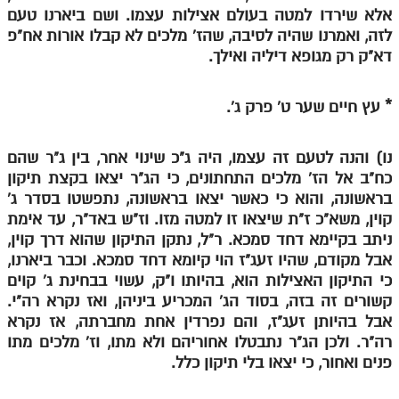
אלא שירדו למטה בעולם אצילות עצמו. ושם ביארנו טעם
לזה, ואמרנו שהיה לסיבה, שהז' מלכים לא קבלו אורות אח"פ
דא"ק רק מגופא דיליה ואילך.
* עץ חיים שער ט' פרק ג'.
נו) והנה לטעם זה עצמו, היה ג"כ שינוי אחר, בין ג"ר שהם
כח"ב אל הז' מלכים התחתונים, כי הג"ר יצאו בקצת תיקון
בראשונה, והוא כי כאשר יצאו בראשונה, נתפשטו בסדר ג'
קוין, משא"כ ז"ת שיצאו זו למטה מזו. וז"ש באד"ר, עד אימת
ניתב בקיימא דחד סמכא. ר"ל, נתקן התיקון שהוא דרך קוין,
אבל מקודם, שהיו זעג"ז הוי קיומא דחד סמכא. וכבר ביארנו,
כי התיקון האצילות הוא, בהיותו ו"ק, עשוי בבחינת ג' קוים
קשורים זה בזה, בסוד הג' המכריע ביניהן, ואז נקרא רה"י.
אבל בהיותן זעג"ז, והם נפרדין אחת מחברתה, אז נקרא
רה"ר. ולכן הג"ר נתבטלו אחוריהם ולא מתו, וז' מלכים מתו
פנים ואחור, כי יצאו בלי תיקון כלל.