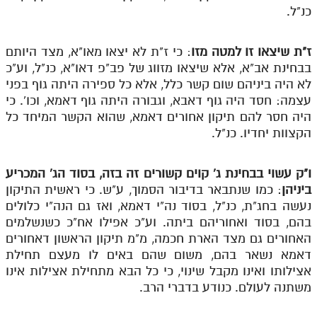
כנ"ל.
ז"ת שיצאו זו למטה מזו
: כי ז"ת לא יצאו מאו"א, מצד היותם
בבחינת אב"א, אלא שיצאו מזווג של פב"פ דאו"א, כנ"ל, וע"כ
לא היה ביניהם שום קשר כלל, אלא כל ספירה היתה גוף בפני
עצמה: חסד היה גוף דאבא, וגבורה היתה גוף דאמא, וכו'. כי
היה חסר להם תיקון אחורים דאמא, שהוא הקשר המיחד כל
הקצוות יחדיו. כנ"ל.
ו"ק עשוי בבחינת ג' קוים קשורים זה בזה, בסוד הג' המכריע
ביניהן
: כמו שנתבאר בדיבור הסמוך, ע"ש. כי ראשית התיקון
נעשה בחג"ת, כנ"ל, בסוד נה"י דאמא, ואז גם הנה"י כלולים
בהם, בסוד ואחוריהם ביתה. וע"כ אפילו אח"כ כשנשלמים
האחורים גם מצד הארת חכמה, מ"מ תיקון הראשון דאחורים
דאמא נשאר בהם, משום שהם באים לו מעצם תחילת
אצילותו ואינו מקבל שינוי, כי כל הבא מתחילת אצילות אינו
משתנה לעולם. כנודע בדברי הרב.