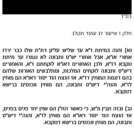
חלק י
חלק יא
בס"ד
חלק יב
חלק ז שיעור 27 עמוד תקלב
חלק יג
חלק יד
נא) והנה במיתת ז"א עד שליש עליון דת"ת שלו כבר ירדו
אחורי או"א, אבל אחורי יש"ס ותבונה לא נגמרו עד מיתת
חלק טו
נוקבא דז"א, ולכן האחורים דאו"א לוקחתם ז"א, והאחורים
חלק ט"ז
דיש"ס ותבונה לוקחים המלכות, ומתלבשים האורות שלהם
בהם דוגמת המוחין דז"א. אז הנצח הוד יסוד דאו"א הם מוחין
בית שער הכוונות
לז"א, והנה"י דיש"ס ותבונה, הם מוחין ונכנסים ברישא
דנוקבא.
שידור חי
הזמן סט תע"ס
נב) ובזה תבין מ"ש, כי כאשר הזו"ן הם שוין יחד פנים בפנים,
אז הנצח הוד יסוד דאו"א הם מוחין לז"א, והנה"י דיש"ס
הזמן סט תלמוד עשר הספירות
ותבונה, הם מוחין ונכנסים ברישא דנוקבא.
ספרים להורדה