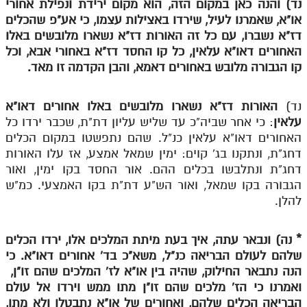
נד) והנה כאן במקום הזה, הוא מקום ירידת ונפילת אחורי
לאתר ספר הרב
או"א, שאמרנו לעיל, שירדו באצילות עצמו, כי אע"פ שהכלים
דף היומי בזוהר הקדוש
דז"א נשברו, עם כל זה האורות דז"א נשארו מלובשים באלו
האחורים דאו"א עלאין, כל קו החסד דז"א באחורי אבא, וכל
קו הגבורה מלובש באחורים דאמא, והבן הקדמה זו מאד.
נד)
האורות דז"א נשארו מלובשים באלו אחורים דאו"א
עלאין
: כי אחר שביה"כ עד שליש עליון דת"ת, שכבר ירדו כל
האחורים דאו"א עלאין כנ"ל. שהם נתפשטו במקום הכלים
דחג"ת, ונתקנו בג' קוים: ימין שמאל אמצע, אז עלו האורות
דחג"ת ונתלבשו בכלים ההם. אור החסד בקו ימין, ואור
הגבורה בקו שמאל, ואור הש"ע דת"ת בקו האמצעי. כמ"ש
להלן.
*
נה) ונבאר עתה, איך בעת מיתת המלכים אלו, ירדו הכלים
שלהם לעולם הבריאה כנ"ל, משא"כ בד' אחורים דאו"א. כי
הנה נתבאר החילוק, שהיה בין או"א לז' המלכים שהם זו"ן,
ואמרנו כי הז' מלכים שהם זו"ן מתו ממש וירדו אל עולם
הבריאה הכלים שלהם, ואחורים של או"א נתבטלו ולא מתו,