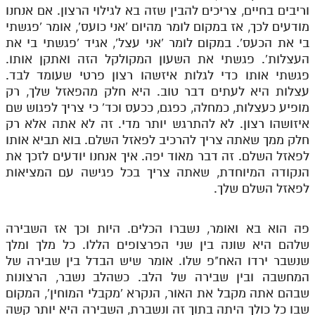
וריבים בחיים, צריכים להבין שזה בא לגילוי הרצון. אם אנחנו
מודעים לכך, אז במקום לומר מהיום 'אני כועס', אומר 'פגשתי
בי את הכעס'. במקום לומר 'אני עצל', אגיד 'פגשתי בי את
העצלות'. פגשתי את השעון המקולקל הזה ואתקן אותו.
פגשתי אותו כדי לגלות איזשהו רצון פרטי שעומד לבד.
עצלות היא לעתים דבר טוב. היא חלק מהפאזל שלך, רק
מופיע כעצלות, כמחלה, כפגם, ככעס וכד' כי צריך לפגוש שם
איזושהו רצון. לא להתרגש יותר מדי. זה לא אתה אלא רק
חלק ממך שאתה צריך להרכיב לפאזל השלם. בוא תביא אותו
לפאזל השלם. זה דבר מאוד יפה. איך אנחנו יודעים לזכך את
הנקודה המיוחדת, שאתה צריך בכל פגישה עם המציאות
לפאזל השלם שלך.
פה הוא בא ואומר, נשברו הכלים. היות וכך אז השבירה
שלהם היא שונה בין שני הפרצופים הללו. כל מלך ומלך
שנשבר ירדו האח"פ שלו. אומר שיש הבדל בין שבירה של
המחשבה ובין שבירה של הלב. כשהלב נשבר, הרצונות
שבהם אתה מקבל את האור, הנקרא 'מקבלי המוחין', המקום
שבו כל כולך היתה בתוך זה ונשברת, השבירה היא יותר קשה