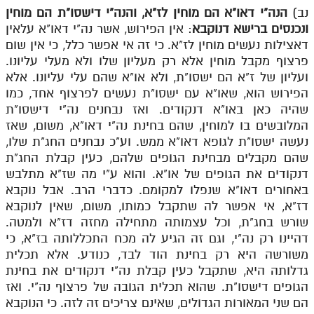
נב)
הנה"י דאו"א הם מוחין לז"א, והנה"י דישסו"ת הם מוחין
מנוע חיפוש בספרים
ונכנסים ברישא דנוקבא
: אין הפירוש, אשר נה"י דאו"א עלאין
דאצילות נעשים מוחין לז"א. כי זה אי אפשר כלל, כי אין שום
תלמוד עשר הספירות בעיון
פרצוף מקבל מוחין אלא רק מעליון שלו ולא מעלי עליונו.
ועליון של ז"א הם ישסו"ת, ולא או"א שהם עלי עליונו. אלא
תלמוד עשר הספירות חלק א
הפירוש הוא, שאו"א עם ישסו"ת נעשים לפרצוף אחד, כמו
תע"ס חלק ב' עיון
שהיה כאן באו"א דנקודים. ואז נבחנים נה"י דישסו"ת
המלובשים בו למוחין, שהם בחינת נה"י דאו"א, משום, שאז
תע"ס חלק ג' עיון
נעשה ישסו"ת לגופא דאו"א ממש. וע"כ נבחנים החג"ת שלו,
שהם מקבלים מבחינת הגופים שלהם, כעין קבלת החג"ת
תלמוד עשר הספירות חלק ד
דנקודים את הגופים של או"א. והוא ע"י מה שז"א מתלבש
תלמוד עשר הספירות חלק ה
באחורים דאו"א שנפלו למקומם. כדברי הרב. אבל נוקבא
דז"א, אי אפשר לה שתקבל כמותו, משום, שאין לנוקבא
תלמוד עשר הספירות חלק ו
שורש בחג"ת, וכל עצמותה מתחילה מחזה דז"א ולמטה.
תלמוד עשר הספירות חלק ז
דהיינו רק נה"י, וגם זה הגיע לה מכח התכללותה בז"א, כי
משורשה היא רק בחינת הוד לבד, כנודע. אלא תכלית
תלמוד עשר הספירות חלק ח
גדלותה היא, שתקבל כעין קבלת נה"י דנקודים את בחינת
הגופים דישסו"ת. שהוא תכלית הגובה של פרצוף נה"י. ואז
תלמוד עשר הספירות חלק ט
הם שני המאורות הגדולים, שאינם צריכים זה לזה. כי הנוקבא
תלמוד עשר הספירות חלק י