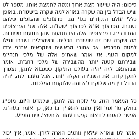
סיכום: היה שיעור קצת ארוך וננסה לתמצת אותו. מספר לנו
שיש הבדל בין מה שקרה באו"א למה שקרה בישסו"ת. באופן
כללי עולם הנקודים בנוי מב' פרצופים שהגופים שלהם
נשברו. מפרצוף או"א לפרצוף ישסו"ת. אלה שני הפרצופים
המדוברים. בפרצופים אלה היו תנועות שהן תנועות חשובות.
מה שקרה שם זה שנשברו הכלים. וכשהכלים נשברו ונפלו
למטה מפרסא, אז אחורי הראשים שנקראים אח"פ ירדו
למקום הגוף. אז אומר שאח"פ אלה של מלכי תנהי"מ
שבירתם קטנה יותר מהשבירה של מלכי דחג"ת. אומר
שבהתאם לזה יהיה בעולם התיקון, כשנבוא לתקן, נצטרך
לתקן קודם את השבירה הקלה יותר. אבל מעבר לזה, יהיה
הבדל בין מה שלוקח ז"א ומה שלוקחת המלכות.
כל המאמר הזה, מי לוקח מה לתקן, שלמדנו היום, מופיע
בחלק טו' וטז' ואין טעם להאריך בו כאן, כך אומר בעה"ס.
אפשר להסתכל באות קפט בעמוד א תשצ'. שם מופיע.
אומר לנו שאו"א עילאין נותנים הארה לזו"ן. אומר, איך יכול