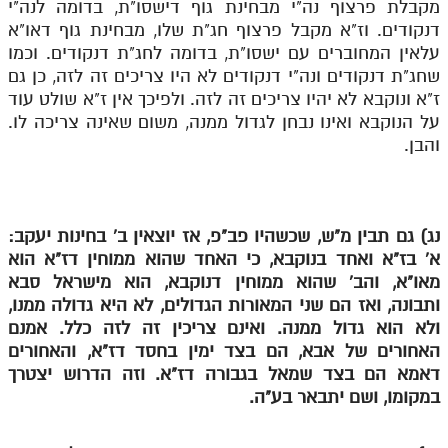
מקבלת פרצוף נה"י מבחינת גוף דישסו"ת, בדומה לנה"י
דנקודים. וז"א מקבל פרצוף חג"ת שלו, מבחינת גוף דאו"א
תלמוד עשר הספירות חלק יא
עלאין המחוברים עם ישסו"ת, בדומה לחג"ת דנקודים. וכמו
תלמוד עשר הספירות חלק יב
שחג"ת דנקודים ונה"י דנקודים לא היו צריכים זה לזה, כן גם
ז"א ונוקבא לא יהיו צריכים זה לזה. ולפיכך אין ז"א שולט עוד
תלמוד עשר הספירות חלק יג
על הנוקבא ואינו נבחן לגדול ממנה, משום שאינה צריכה לו.
והבן.
תלמוד עשר הספירות חלק יד
תלמוד עשר הספירות חלק טו
תלמוד עשר הספירות חלק טז
נג) גם תבין מ"ש, שכשהיו פב"פ, אז יוצאין ב' בחינות יעקב:
בית שער הכוונות
א' בז"א ואחד בנוקבא, כי האחד שהוא ממוחין דז"א הוא
מאו"א, והב' שהוא ממוחין דנוקבא, הוא מישראל סבא
אודות האתר
ותבונה, ואז הם שני המאורות הגדולים, לא היא גדולה ממנו,
ולא הוא גדול ממנה. ואינם צריכין זה לזה כלל. אמנם
אודות האתר
האחורים של אבא, הם בצד ימין בחסד דז"א, והאחורים
דאמא הם בצד שמאל בגבורה דז"א. וזה הדרוש יצטרך
בעל הסולם
במקומו, ושם יתבאר בע"ה.
אתר הבית