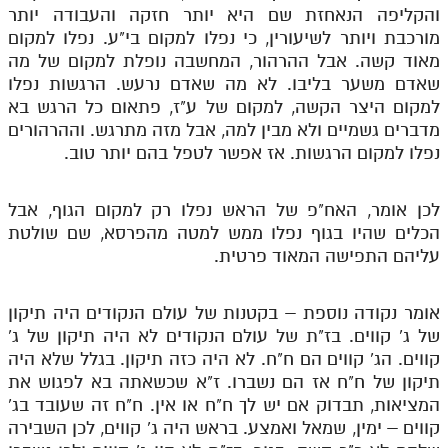
והקליפה הנאחזת שם היא יותר חזקה והעבודה יותר
מורכבת ויותר לשיעורין, כי נפלו למקום בי"ע. נפלו למקום
מאוד קשה. אבל ההרהור, המחשבה נופלת למקום של מה
שאדם משער בליבו. לא מה שאדם נרעש. הרגשות נפלו
למקום היצר הקשה, למקום של ע"ז, פתאום כל הרגש בא
מדברים גשמיים ולא מבין למה, אבל מזה מתרגש. וההרהורים
נפלו למקום הרגשות. אז אפשר לטפל בהם יותר טוב.
לכן אומר, האח"פ של הראש נפלו רק למקום הגוף, אבל
הכלים שהיו בגוף נפלו ממש למטה מהפרסא, שם שולטת
עליהם התפישה המאוד פרטית.
אומר נקודה נוספת – בקטנות של עולם הנקודים היה תיקון
של ג' קווים. בז"ת של עולם הנקודים לא היה תיקון של ג'
קווים. הג' קווים הם ח"ח. לא היה כזה תיקון. בגלל שלא היה
תיקון של ח"ח אז הם נשברו. ז"א שכשאתה בא לפגוש את
המציאות, תבדוק אם יש לך ח"ח או אין. ח"ח זה שעובד בג'
קווים – ימין, שמאל ואמצע. בראש היה ג' קווים, לכן השבירה