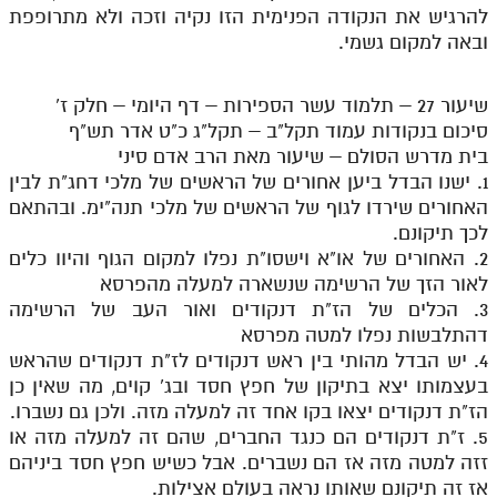
להרגיש את הנקודה הפנימית הזו נקיה וזכה ולא מתרופפת
ובאה למקום גשמי.
שיעור 27 – תלמוד עשר הספירות – דף היומי – חלק ז'
סיכום בנקודות עמוד תקל"ב – תקל"ג כ"ט אדר תש"ף
בית מדרש הסולם – שיעור מאת הרב אדם סיני
1. ישנו הבדל ביען אחורים של הראשים של מלכי דחג"ת לבין
האחורים שירדו לגוף של הראשים של מלכי תנה"ימ. ובהתאם
לכך תיקונם.
2. האחורים של או"א וישסו"ת נפלו למקום הגוף והיוו כלים
לאור הזך של הרשימה שנשארה למעלה מהפרסא
3. הכלים של הז"ת דנקודים ואור העב של הרשימה
דהתלבשות נפלו למטה מפרסא
4. יש הבדל מהותי בין ראש דנקודים לז"ת דנקודים שהראש
בעצמותו יצא בתיקון של חפץ חסד ובג' קוים, מה שאין כן
הז"ת דנקודים יצאו בקו אחד זה למעלה מזה. ולכן גם נשברו.
5. ז"ת דנקודים הם כנגד החברים, שהם זה למעלה מזה או
זזה למטה מזה אז הם נשברים. אבל כשיש חפץ חסד ביניהם
אז זה תיקונם שאותו נראה בעולם אצילות.