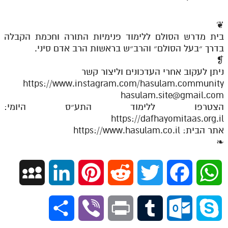
❦
בית מדרש הסולם ללימוד פנימיות התורה וחכמת הקבלה
בדרך ״בעל הסולם״ והרב״ש בראשות הרב אדם סיני.
❡
ניתן לעקוב אחרי העדכונים וליצור קשר
https://www.instagram.com/hasulam.community
hasulam.site@gmail.com
הצטרפו ללימוד התע״ס היומי:
https://dafhayomitaas.org.il
אתר הבית: https://www.hasulam.co.il
❧
M
L
P
R
T
F
W
y
i
i
e
w
a
h
S
V
P
T
O
S
S
n
n
d
i
c
a