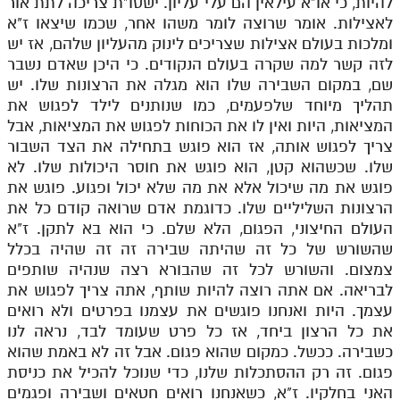
להיות, כי או"א עילאין הם עלי עליון. ישסו"ת צריכה לתת אור
לאצילות. אומר שרוצה לומר משהו אחר, שכמו שיצאו ז"א
ומלכות בעולם אצילות שצריכים לינוק מהעליון שלהם, אז יש
לזה קשר למה שקרה בעולם הנקודים. כי היכן שאדם נשבר
שם, במקום השבירה שלו הוא מגלה את הרצונות שלו. יש
תהליך מיוחד שלפעמים, כמו שנותנים לילד לפגוש את
המציאות, היות ואין לו את הכוחות לפגוש את המציאות, אבל
צריך לפגוש אותה, אז הוא פוגש בתחילה את הצד השבור
שלו. שכשהוא קטן, הוא פוגש את חוסר היכולות שלו. לא
פוגש את מה שיכול אלא את מה שלא יכול ופגוע. פוגש את
הרצונות השליליים שלו. כדוגמת אדם שרואה קודם כל את
העולם החיצוני, הפגום, הלא שלם. כי הוא בא לתקן. ז"א
שהשורש של כל זה שהיתה שבירה זה זה שהיה בכלל
צמצום. והשורש לכל זה שהבורא רצה שנהיה שותפים
לבריאה. אם אתה רוצה להיות שותף, אתה צריך לפגוש את
עצמך. היות ואנחנו פוגשים את עצמנו בפרטים ולא רואים
את כל הרצון ביחד, אז כל פרט שעומד לבד, נראה לנו
כשבירה. ככשל. כמקום שהוא פגום. אבל זה לא באמת שהוא
פגום. זה רק ההסתכלות שלנו, כדי שנוכל להכיל את כניסת
האני בחלקיו. ז"א, כשאנחנו רואים חטאים ושבירה ופגמים