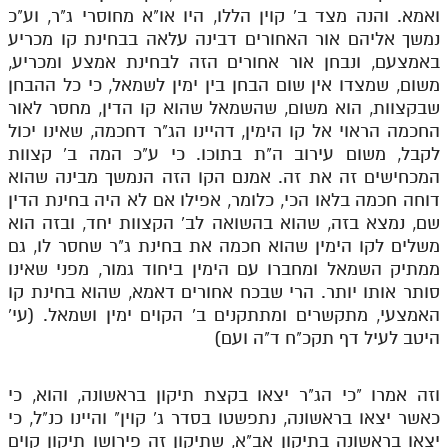
ואמא. והנה מצד ב' קוין הללו, היו או"א מחוסרי ג"ר, וע"כ
נמשך אליהם אור האחורים דבינה עלאה בבחינת קו מכריע
באמצעם, ונבחן אור אחורים הזה לבחינת אמצע ומכריע,
משום, שמצדו אין שום הבחן בין ימין לשמאל, כי כל ההבחן
שבקצוות, הוא משום, שהשמאל שהוא קו הדין, מחסר לאור
החכמה הראוי אל קו הימין, דהיינו הג"ר דחכמה, שאינו יכול
לקבל, משום עירוב ה"ת בתוכו. כי ע"כ המה ב' קצוות
המכחישים זה את זה. אמנם הקו הזה הנמשך מבינה שהוא
דוחה חכמה בלאו הכי, כלומר, אפילו אם לא היה בחינת הדין
שם, נמצא בזה, שהוא בהשואה לב' הקצוות יחד, ובזה הוא
משלים לקו הימין שהוא חכמה את בחינת ג"ר שחסר לו, גם
ממתיק השמאל ומחברו עם הימין ביחוד גמור, מפני שאינו
סותר אותו יותר. הרי שבכח אחורים דאמא, שהוא בחינת קו
האמצעי, מתקשרים ומתתקנים ב' הקוים ימין ושמאל. (עי'
היטב לעיל דף תקכ"ח ד"ה ועם)
וזה אמרו "כי הג"ר יצאו בקצת תיקון בראשונה, והוא, כי
כאשר יצאו בראשונה, נתפשטו בסדר ג' קוין" והיינו כנ"ל, כי
יצאו בראשונה בתיקון אב"א, שתיקון זה פירושו תיקון קוים