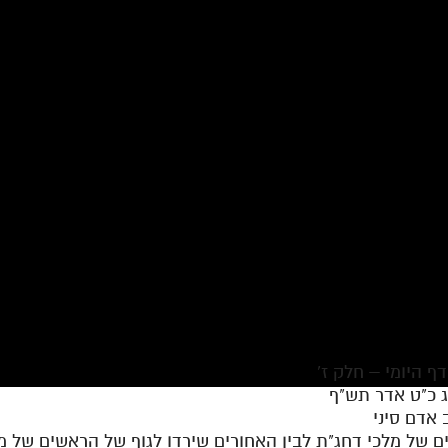
ג כ"ט אדר תש"ף
אדם סיני