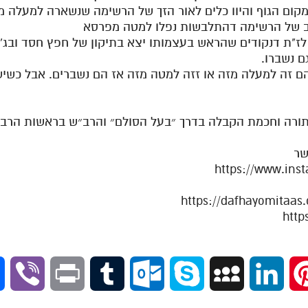
 לז"ת דנקודים שהראש בעצמותו יצא בתיקון של חפץ חסד ובג' ק
ם נשברו.
שהם זה למעלה מזה או זזה למטה מזה אז הם נשברים. אבל כשיש
תורה וחכמת הקבלה בדרך ״בעל הסולם״ והרב״ש בראשות הרב א
שר
https://www.in
V
P
T
O
S
M
L
P
i
r
u
u
k
y
i
i