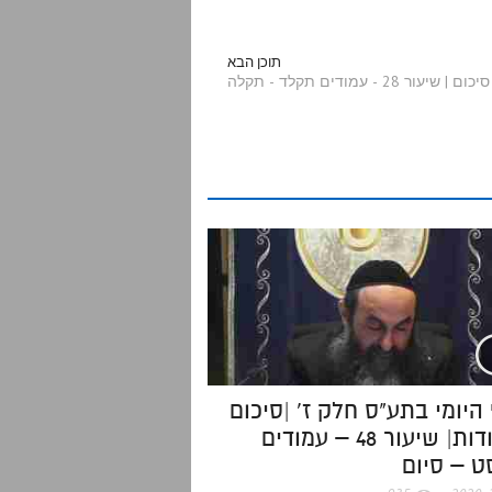
a
תוכן הבא
 - עמודים תקלד - תקלה
r
e
היומי בתע"ס חלק ז' |סיכום
בנקודות| שיעור 48 – עמודים
 – סיום