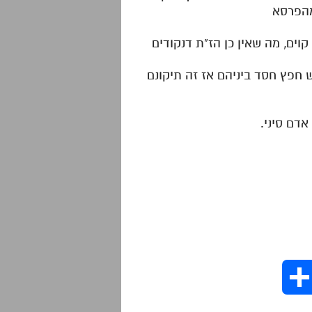
וים, מה שאין כן הז"ת דנקודים
 חפץ חסד ביניהם אז זה תיקונם
דם סיני.
S
h