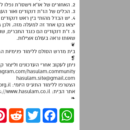
2. האחורים של או"א וישסו"ת נפלו למקום הגוף והיוו כלים לאור הזך של הרשימה שנשארה למעלה מהפרסא
3. הכלים של הז"ת דנקודים ואור העב של הרשימה דהתלבשות נפלו למטה מפרסא
4. יש הבדל מהותי בין ראש דנקודים
יצאו בקו אחד זה למעלה מזה. ולכן ג
5. ז"ת דנקודים הם כנגד החברים, 
שאותו נראה בעולם אצילות.
❦
בית מדרש הסולם ללימוד פנימיות ה
❡
ניתן לעקוב אחרי העדכונים וליצור ק
stagram.com/hasulam.community
hasulam.site@gmail.com
הצטרפו ללימוד התע״ס היומי: https://dafhayomitaas.org.il
אתר הבית: https://www.hasulam.co.il
❧
R
T
F
W
e
w
a
h