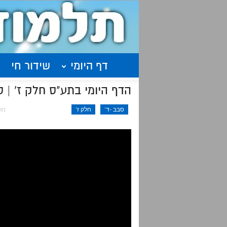
דף היומי
שידור חי
הדף היומי בתע"ס חלק ז' | סיכום | שיעור 27 
סבב -ד'
חלק ז'
מרץ 25