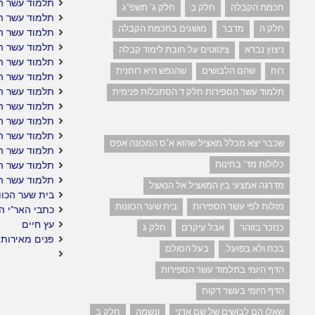
תלמוד עשר ה
חכמת הקבלה
חלק ב
חלק ג' תשפ"ג
תלמוד עשר ה
חלק ה
מדבר
מושגים בחכמת הקבלה
תלמוד עשר הס
תלמוד עשר הס
ניצוץ נברא
ציטוטים על חובת לימוד קבלה
תלמוד עשר ה
רוח
שהם הלבושים
שהנפש היא רוחנית
תלמוד עשר ה
תלמוד עשר הס
תלמוד עשר הספירות חלק ד הסתכלות פנימית
תלמוד עשר ה
תלמוד עשר הס
תלמוד עשר הס
שכבר יצא מכלל מאציל שהוא א"ס המכונה אפס
תלמוד עשר הס
כלולות מד' בחינות
תלמוד עשר ה
תלמוד עשר ה
מדרגה אמצעי בין המאציל אל הנאצל
בית שער הכוו
מזלות לפי עשר הספירות
בית שער הכוונות
כתבי האר"י ה
עץ חיים
כנזכר בזוהר
אבל עיקרם
חלק ג
פנים מאירות 
בכח ולא בפועל.
בעל הסולם
הדף היומי בתלמוד עשר הספירות
הדף היומי בעשר דקות
שאלו הם לבושים של שם אדני
ונשמה
חלק ב