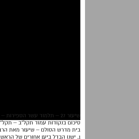
שיעור 27 – תלמוד עשר הספירות – דף היומי – חלק ז'
סיכום בנקודות עמוד תקל"ב – תקל"
בית מדרש הסולם – שיעור מאת הרב 
1. ישנו הבדל ביען אחורים של הראשים של מלכי דחג"ת לבין האחורים שירדו לגוף של הראשים של מלכי תנה"ימ. ובהתאם לכך תיקונם.