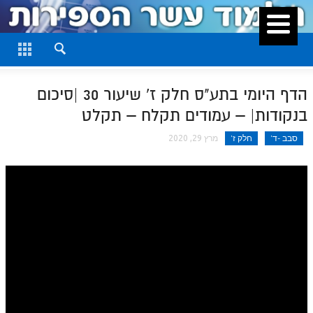
סגור
דף היומי
חלק א
הדף היומי בתע"ס חלק ז' שיעור 30 |סיכום
חלק ב
בנקודות| – עמודים תקלח – תקלט
חלק ג
סבב -ד'
חלק ז'
מרץ 29, 2020
חלק ד
חלק ה
חלק ו
חלק ז
חלק ח
חלק ט