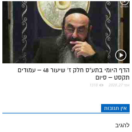
לאתר ספר הרב
דף היומי בזוהר הקדוש
הדף היומי בתע"ס חלק ז' שיעור 48 – עמודים
תקסט – סיום
אפר 27, 2020
1318
אין תגובות
להגיב