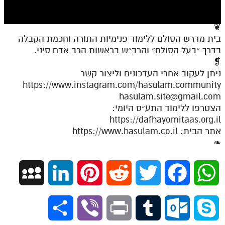
חלק י
חלק יא
❦
בית מדרש הסולם ללימוד פנימיות התורה וחכמת הקבלה
חלק יב
בדרך ״בעל הסולם״ והרב״ש בראשות הרב אדם סיני.
חלק יג
❡
ניתן לעקוב אחרי העדכונים וליצור קשר
חלק יד
https://www.instagram.com/hasulam.community
hasulam.site@gmail.com
חלק טו
הצטרפו ללימוד התע״ס היומי:
חלק ט"ז
https://dafhayomitaas.org.il
אתר הבית: https://www.hasulam.co.il
בית שער הכוונות
❧
שידור חי
M
L
P
R
T
F
W
הזמן סט תע"ס
y
i
i
e
w
a
h
הזמן סט תלמוד עשר הספירות
S
V
P
T
O
S
ספרים להורדה
S
n
n
d
i
c
a