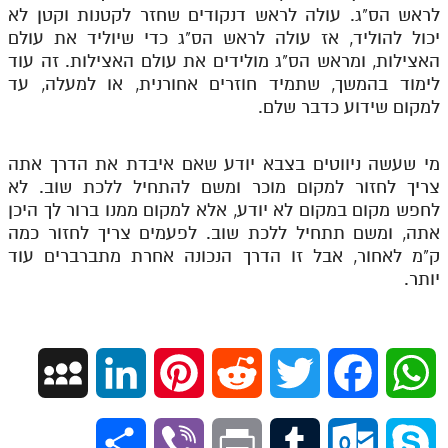
לראש הס"ג. עולה לראש דנקודים שחזר לקטנות וקטן לא
יכול להוליד, אז עולה לראש הס"ג כדי שיוליד את עולם
האצילות, ומראש הס"ג מולידים את עולם האצילות. זה עוד
לימוד בהמשך, שתמיד חוזרים אחורנית, או למעלה, עד
למקום שידוע כדבר שלם.
מי שעשה ניווטים בצבא יודע שאם איבדת את הדרך אתה
צריך לחזור למקום מוכר ומשם להתחיל ללכת שוב. לא
לחפש מקום במקום לא יודע, אלא למקום ממנו ברור לך היכן
אתה, ומשם תתחיל ללכת שוב. לפעמים צריך לחזור כמה
ק"מ לאחור, אבל זו הדרך הנכונה אחרת מתברברים עוד
יותר.
M
L
P
R
T
F
W
y
i
i
e
w
a
h
S
V
P
T
O
S