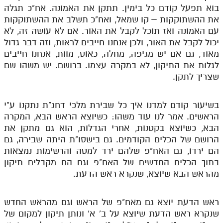
בוא תפעל קודם כל בימין. תתקן את האמונה. אח"כ תגלה
את ההשתוקקות – קו שמאל, ואח"כ תשלב את ההשתוקקות
עם האמונה ואז תוכל לקבל את האור. אם לא עושה זה, לא
יכול לקבל את האור, ולכן אנחנו חייבים לראות, וזה דבר גדול
מאוד, גם אם יש מגיפה, מחלה, כאוס, מוות, אנחנו חייבים
לגלות את התיקון, לא במקרה עצמו. ברושם. יש משהו שם
שצריך לתקן.
בשיעור קודם למדנו איך כל שבירת מלכי דחג"ת נתקנו ע"י
הראשים. אמר לנו עוד משהו: כשיוצא הראש הבא, המקרה
הבא, כשיוצא בקטנות, אחרי הגדלות, הוא גם מתקן את
הרושם של הכלים הקודמים. גם בישסו"ת היתה שבירה, גם
הם ירדו, גם האח"פ שלהם ירד למטה והרשימות נמצאות
בתוך הכלים החדשים של האח"פ וגם הם מקבלים תיקון
מהראש הבא שיוצא, שנקרא ראש הדעת.
ראש הדעת יוצא גם מאח"פ של הראש וגם מהראש החדש
שנקרא ראש הדעת שיוצא על ב' א' ונותן תיקון למקום של