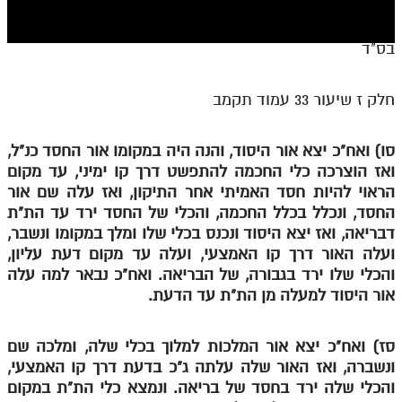
חלק י
חלק יא
בס"ד
חלק יב
חלק ז שיעור 33 עמוד תקמב
חלק יג
חלק יד
סו) ואח"כ יצא אור היסוד, והנה היה במקומו אור החסד כנ"ל,
ואז הוצרכה כלי החכמה להתפשט דרך קו ימיני, עד מקום
חלק טו
הראוי להיות חסד האמיתי אחר התיקון, ואז עלה שם אור
חלק ט"ז
החסד, ונכלל בכלל החכמה, והכלי של החסד ירד עד הת"ת
דבריאה, ואז יצא היסוד ונכנס בכלי שלו ומלך במקומו ונשבר,
בית שער הכוונות
ועלה האור דרך קו האמצעי, ועלה עד מקום דעת עליון,
והכלי שלו ירד בגבורה, של הבריאה. ואח"כ נבאר למה עלה
שידור חי
אור היסוד למעלה מן הת"ת עד הדעת.
הזמן סט תע"ס
סז) ואח"כ יצא אור המלכות למלוך בכלי שלה, ומלכה שם
הזמן סט תלמוד עשר הספירות
ונשברה, ואז האור שלה עלתה ג"כ בדעת דרך קו האמצעי,
והכלי שלה ירד בחסד של בריאה. ונמצא כלי הת"ת במקום
ספרים להורדה