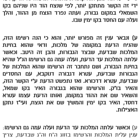
ידי זה הקשר מתתקן יותר, לפי שנצח הוד היו שניהם בקו
תלמוד עשר הספירות חלק יא
השמאלי במקום גבורה, ועתה נפרד הנצח מן ההוד, והלך
ועלה עם החסד בקו ימין שבו.
תלמוד עשר הספירות חלק יב
תלמוד עשר הספירות חלק יג
ע) ונבאר ענין זה מפורש יותר, והוא כי הנה רשימו הזה,
שהניח הדעת במקומה של מלכות, ודאי שהוא בחינת
תלמוד עשר הספירות חלק יד
המלכות שבדעת, שבצד הגבורות, והבן זה היטב. וכאשר
תלמוד עשר הספירות חלק טו
עלתה המלכות עד הדעת, ועלה עמה גם הרשימו הנ"ל שהיא
בחינת הגבורה, ושם נתחבר זה הרשימו שהוא המלכות של
תלמוד עשר הספירות חלק טז
הגבורות שבדעת, עטרא דגבורה דנוקבא, עם החסדים
בית שער הכוונות
שבדעת, עטרא דדכורא. ואז נתפשט הדעת ע"י הקשר הזה,
והאיר בו"ק. והרשימו שהוא בגבורה האיר בקו שמאל,
אודות האתר
והשאיר שם את ההוד במקומו, ואותו הדעת עצמו עטרא
דחסד, האיר בקו ימין והמשיך שם את הנצח, ועי"ז נתקן
אודות האתר
האצילות.
בעל הסולם
ע)
וכאשר עלתה המלכות עד הדעת ועלה עמה גם הרשימו
:
אתר הבית
ענין עלית המלכות והרשימו בזווג ה"ח וה"ג שבדעת, צריך