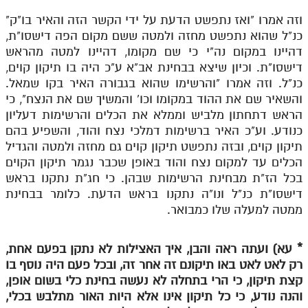
וזה אמרו "ואז נתפשט הדעת על ידי הקשר הזה והאיר בו"ק"
כנ"ל שהוא נתפשט מחזה ולמטה ששם מקום הפה דישסו"ת,
דהיינו במקום נה"י כי שם מקומו, דהיינו למטה מהראש
דישסו"ת. וכיון שיצא בבחינת אב"א ע"כ היה בו תיקון קוים,
כנ"ל. וזה אמרו "והרשימו שהוא בגבורה האיר בקו שמאל.
והשאיר שם את ההוד במקומו וכו' והמשיך שם את הנצח", כי
הראש דתחתון מלביש וממלא את הכלים והרשימות דעליון
כנודע. וע"כ האיר ברשימות דמלכי נצח והוד, והשפיע בהם
תיקון קוים, ובזה נתפשט תיקון קוים גם מחזה ולמטה והגדיל
הכלים עד למקום נצח והוד באופן שכבר נגמר תיקון הקוים
בכל הז"ת מבחינת הרשימות שבהן. כי חג"ת נתקנו בראש
דישסו"ת כנ"ל ונו"ה נתקנו בראש הדעת. כלומר בבחינת
ממטה למעלה שלו כמבואר.
*
עא) ועתה ראה והבן, איך האצילות לא נתקן בפעם אחת,
רק לאט לאט באו תיקונם זה אחר זה, ובכל פעם היה נוסף בו
קצת תיקון, כי הרי בתחלה לא נעשה בחינת כלי בשום אופן,
והנה נודע, כי כל תיקון אינו אלא היות האור מתלבש בכלי,