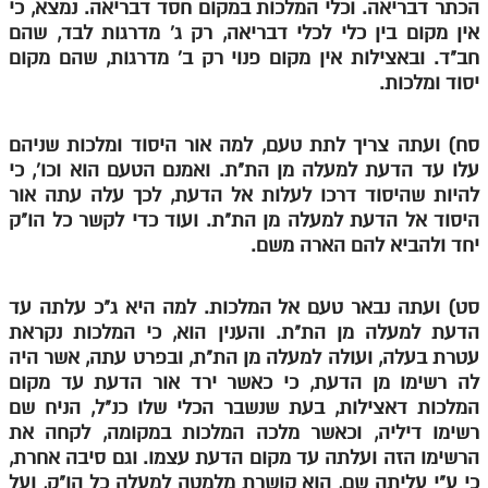
הכתר דבריאה. וכלי המלכות במקום חסד דבריאה. נמצא, כי
מנוע חיפוש בספרים
אין מקום בין כלי לכלי דבריאה, רק ג' מדרגות לבד, שהם
חב"ד. ובאצילות אין מקום פנוי רק ב' מדרגות, שהם מקום
תלמוד עשר הספירות בעיון
יסוד ומלכות.
תלמוד עשר הספירות חלק א
סח) ועתה צריך לתת טעם, למה אור היסוד ומלכות שניהם
תע"ס חלק ב' עיון
עלו עד הדעת למעלה מן הת"ת. ואמנם הטעם הוא וכו', כי
להיות שהיסוד דרכו לעלות אל הדעת, לכך עלה עתה אור
תע"ס חלק ג' עיון
היסוד אל הדעת למעלה מן הת"ת. ועוד כדי לקשר כל הו"ק
יחד ולהביא להם הארה משם.
תלמוד עשר הספירות חלק ד
תלמוד עשר הספירות חלק ה
סט) ועתה נבאר טעם אל המלכות. למה היא ג"כ עלתה עד
תלמוד עשר הספירות חלק ו
הדעת למעלה מן הת"ת. והענין הוא, כי המלכות נקראת
עטרת בעלה, ועולה למעלה מן הת"ת, ובפרט עתה, אשר היה
תלמוד עשר הספירות חלק ז
לה רשימו מן הדעת, כי כאשר ירד אור הדעת עד מקום
תלמוד עשר הספירות חלק ח
המלכות דאצילות, בעת שנשבר הכלי שלו כנ"ל, הניח שם
רשימו דיליה, וכאשר מלכה המלכות במקומה, לקחה את
תלמוד עשר הספירות חלק ט
הרשימו הזה ועלתה עד מקום הדעת עצמו. וגם סיבה אחרת,
כי ע"י עליתה שם, הוא קושרת מלמטה למעלה כל הו"ק, ועל
תלמוד עשר הספירות חלק י