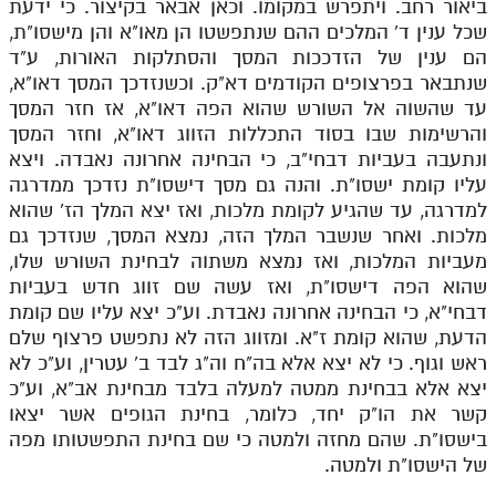
ביאור רחב. ויתפרש במקומו. וכאן אבאר בקיצור. כי ידעת
לאתר ספר הרב
שכל ענין ד' המלכים ההם שנתפשטו הן מאו"א והן מישסו"ת,
דף היומי בזוהר הקדוש
הם ענין של הזדככות המסך והסתלקות האורות, ע"ד
שנתבאר בפרצופים הקודמים דא"ק. וכשנזדכך המסך דאו"א,
עד שהשוה אל השורש שהוא הפה דאו"א, אז חזר המסך
והרשימות שבו בסוד התכללות הזווג דאו"א, וחזר המסך
ונתעבה בעביות דבחי"ב, כי הבחינה אחרונה נאבדה. ויצא
עליו קומת ישסו"ת. והנה גם מסך דישסו"ת נזדכך ממדרגה
למדרגה, עד שהגיע לקומת מלכות, ואז יצא המלך הז' שהוא
מלכות. ואחר שנשבר המלך הזה, נמצא המסך, שנזדכך גם
מעביות המלכות, ואז נמצא משתוה לבחינת השורש שלו,
שהוא הפה דישסו"ת, ואז עשה שם זווג חדש בעביות
דבחי"א, כי הבחינה אחרונה נאבדת. וע"כ יצא עליו שם קומת
הדעת, שהוא קומת ז"א. ומזווג הזה לא נתפשט פרצוף שלם
ראש וגוף. כי לא יצא אלא בה"ח וה"ג לבד ב' עטרין, וע"כ לא
יצא אלא בבחינת ממטה למעלה בלבד מבחינת אב"א, וע"כ
קשר את הו"ק יחד, כלומר, בחינת הגופים אשר יצאו
בישסו"ת. שהם מחזה ולמטה כי שם בחינת התפשטותו מפה
של הישסו"ת ולמטה.