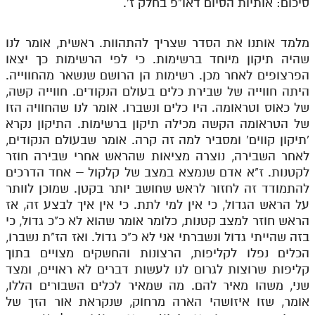
סיכום: אותיות הסיום דאו"פ בחלק ז'.
מלמד אותנו את הסדר שצריך להתהוות. ראשית, אומר לנו
שהיה תיקון מיוחד ברשימות. כי לפי הרשימות כך יצאו
הפרצופים לאחר מכן. רשימות הן הרושם שנשאר מהחווייה.
היתה חווייה של שבירת כלים בעולם הנקודים. חווייה קשה,
של כאוס וטראומה. היו כלים ונשברו. אומר לנו שהחוויה הזו
של הטראומה הקשה מכילה תיקון ברשימות. התיקון נקרא
'תיקון קווים' ומסביר למה זה קרה. אומר שבעולם הנקודים,
לאחר השבירה, נוצרה מציאות שהראש אחרי שבירה חוזר
לקטנות. ז"א אדם שנמצא במצב של קלקול – אחד הדרכים
להתמודד זה לחזור לראש שחושב יותר בקטן. שמוכן לוותר
על הראש הגדול, כי אין למי לתת. כי אין איך לבצע זה, אז
הראש חוזר למצב קטנות, כלומר אומר שהוא לא כ"כ גדול, כי
בזה שהייתי גדול ונשברתי אני לא כ"כ גדול. ואז הז"ת נשברו,
הכלים נפלו לקליפות, הרצונות והחשקים מצויים בתוך
קליפות שרוצות לגרום לנו לעשות דברים לא ראויים, ומצד
שני, משהו מאיר להם. מה שמאיר לכלים השבורים הללו,
אומר, שזו איזושהי הארה מרחוק, שנקראת אור הזך של