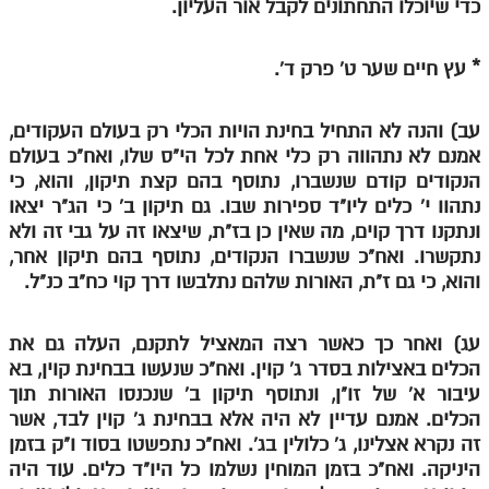
כדי שיוכלו התחתונים לקבל אור העליון.
* עץ חיים שער ט' פרק ד'.
עב) והנה לא התחיל בחינת הויות הכלי רק בעולם העקודים,
אמנם לא נתהווה רק כלי אחת לכל הי"ס שלו, ואח"כ בעולם
הנקודים קודם שנשברו, נתוסף בהם קצת תיקון, והוא, כי
נתהוו י' כלים ליו"ד ספירות שבו. גם תיקון ב' כי הג"ר יצאו
ונתקנו דרך קוים, מה שאין כן בז"ת, שיצאו זה על גבי זה ולא
נתקשרו. ואח"כ שנשברו הנקודים, נתוסף בהם תיקון אחר,
והוא, כי גם ז"ת, האורות שלהם נתלבשו דרך קוי כח"ב כנ"ל.
עג) ואחר כך כאשר רצה המאציל לתקנם, העלה גם את
הכלים באצילות בסדר ג' קוין. ואח"כ שנעשו בבחינת קוין, בא
עיבור א' של זו"ן, ונתוסף תיקון ב' שנכנסו האורות תוך
הכלים. אמנם עדיין לא היה אלא בבחינת ג' קוין לבד, אשר
זה נקרא אצלינו, ג' כלולין בג'. ואח"כ נתפשטו בסוד ו"ק בזמן
היניקה. ואח"כ בזמן המוחין נשלמו כל היו"ד כלים. עוד היה