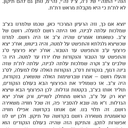
הנה"י התנה"י של נ"ה, צ"ל נה"י, נהי"מ, נותן גם להם תיקון.
לא לת"ת כי היא מקבלת מראש דת"ת.
יוצא אם כך, וזה הרעיון המרכזי כאן, שכמו שלמדנו בצ"ב
שמלכות עלתה לבינה, ואז היתה רושם למעלה. רושם של
צ"ב. כשאנחנו אומרים שהיה צ"ב אז היה רושם. למדנו
שכשיצא גלגלתא והתפשט על למטה, והיה ביטוש, אח"כ יצא
פרצוף ע"ב והתפשט עד הטבור. אח"כ יצא פרצוף ס"ג
והתפשט עד הטבור והנקודות שלו ירדו עד למטה. היו ה'
שלבים צ"ב וקרה שמלכות עלתה לבינה, עלתה לת"ת שזה
בינה דגוף, בנקודות דס"ג, הנקודות האלה עלו למעלה, לס"ג
והעלו רושם – אמרו שברשימות האלה שנשארו, בנקודות,
היה צ"ב. אז כשמוליד את הפרצוף הבא בעולם הנקודים,
תוליד אותו בצ"ב, בקטנות וגדלות. לכן הפרצוף הבא שיצא
יצא רק על צ"ב, הראש מתחלק לשניים, ורק אח"כ יצא
הגדלות. ז"א מה שבא להסביר פה, זה שכל חוויה משאירה
רושם. זה תלוי בנו. אם אנחנו בקדושה אפילו חוויה
טראומטית משאירה רושם בקדושה של תיקון. ולכן יש לנו
אפשרות לתקן. והתיקון הזה שהיה בעולם הנקודים הוא