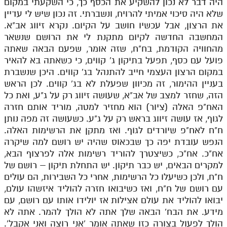
היה דבר לא נכון להשקיע את הכסף כך, כי השקעתי במקום
שלא היה סיכוי אמיתי להרויח, ונשברתי. זה נכון שיש לי עדיין
את הרצון, אבל עכשיו חושב על הקיום. נקרא זיווג אב"א.
המחשבה החדשה לקיום מתקנת לי את הרושם שנשאר
מהחוויה הקודמת, בח"ח, שזה אומר, שפעם הבאה שאתה
פועל עם כסף, תפעל בתיקון ג' קווים, כי כשאתה בא להאיר
במקום הרצון העצמי חייב להתנהל בג' קווים. היכן שנשברת
בעניין ההימור, זה מכיוון שפעלת לא בג' קווים. לכן הראש
הזה, שחזר למצב של אב"א, שעושה זיווג רק על ג"ע, ואת כל
האח"פ האלה (ציור) הוא מחזיר למטה, מוריד אותם חזרה
לגוף, אז עושה זיווג בראש רק על ג"ע. כשעושה זה מפה נותן
ח"ח לאח"פ שיורדים לגוף. ואז מתקן את הרשימות האלה.
הנפש עובדת יפה כך שבכאוס שהיה יש רושם למה שיקרה
אח"כ. אח"כ, כשיצטרך להוריד רשימות אלה לפרצוף הבא,
למקרים הבאים, יש כבר תיקון. יש התחלת תיקון – רושם של
ח"ח, ולכן כשיעלו כל הרשימות, אחרי כל השבירות, הם עולים
עם רושם של ח"ח, ואז כשיבואו חזרה להוליד איזשהו עולם,
יבואו להוליד את עולם אצילות אז יולידו אותו עם רושם, עם
מידע. את הבח' הבאה שלך אתה לא הולך להמר. אתה לא
הולך לפעול בצורה כזו שאתה אומר 'אני רוצה ואני אקבל'.