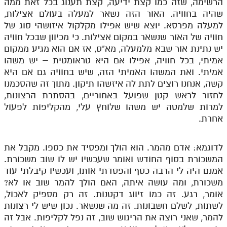
הרשימה, שזה כמו קצת ידיעה, קצת תענוג בכל זאת ממה
שהיה בחוויה. האור הזה נשאר למעלה בעולם אצילות,
למעלה מפרסא. יוצא שיש אפילו מקלקול איזושהי סוג של
חוויה של האור שנשאר במקום אצילות. כי מכיוון שבכל חוויה
יש נתינת אור שבא מלמעלה, מא"ס, אז אם הוא מגיע ממקום
אמיתי, בכל חוויה, אפילו אם היא טראומטית – יש משהו
אמיתי. ואת המשהו האמיתי הזה, שיש בחוויה גם אם היא
קשה, אנחנו רוצים לתת לה איזשהו תיקון. מתוך זה שהסכמנו
לחזור לראש קטן שפועל באחוריים, בהסתרת הרצונות,
למרות שלמטה יש משהו שלוחץ עלי, מהקליפות לפעול
אחרת.
לדוגמא: אדם מהמר. הוא הולך ומפסיד את כספו. מקבל את
המשכורת בסוף החודש ואומר שעכשיו יש לו שוב משכורת.
אמנם היה לי הרבה כסף והפסדתי אותו, ועכשיו קיבלתי עוד
משכורת, ומה עושה איתה, האם הולך להמר שוב או לא?
אומר, רגע. זה כמו זיווג דקטנות. זה רק מספיק לאכול,
לשתות, לשלם חשבונות. זה מה שנשאר. נכון שיש לי רצונות
להמר, שאני רוצה את הריגוש שוב, זה נפל לקליפות. אבל זה