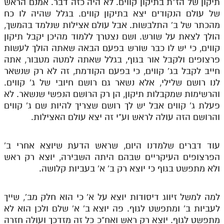
תיקון של הז"ת בתיקון קווים. לא היה כזה דבר. אמנם הראש
של עולם הנקודים יצא בתיקון קווים. בגלל שהיה לו כח
מהכתר של ב' התלבשות. אבל עולם אצילות שנלמד בהמשך,
הולך לצאת על שורש. ושם נצטרך ללמוד מהיכן יקבל תיקון
קווים, כי יש לו כבר שורש בפעם הבאה שאתה הולך לעשות
פרצופים ולקבל אור בגוף, בגלל שאתה למטה מטבור, אתה
חייב לקבל בג' קווים, כי בפעם הקודמת, זה לא רק שנשאר
לנו רושם שלילי, אלא נשאר גם רושם חיובי של ג' קווים.
והרשימות שמקבלות תיקון, הן רק הרושם הנפשי שנשאר. לא
פעלת ג' קווים אבל יש לך רושם שצריך להיות שם ג' קווים
והרושם הזה עולה לראש וע"י זה יצא עולם האצילות.
עוד דברים שלמדנו היום, שראש הדעת שיוצא אחרי ב'
הפרצופים העיקריים שבהם היתה השבירה, יוצא רק ראש
ולא מתפשט בגוף כי יוצא רק ב' א' בעביות קלושה.
למה למשל זיווג דיסודות יוצא על א' כי הוא חלק מב', שייך
לעביות ב' ומתפשט לגוף. פה יוצא ב' א' שלם ולכן הוא לא
מתפשט לגוף. יוצא רק ראש ואח"כ כל זה מזדכך ועולה חזרה