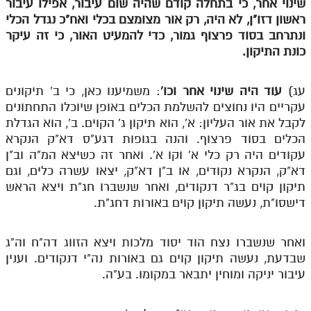
שינוי אחר, כי בתחלה קודם שהיה שום עיבור, אפילו עיבור
ראשון דזו"ן, לא היה, רק אור מצומצם בכלי ואח"כ נגדל הכלי
ונתרחב בסוד פרצוף גמור, כדי להמעיט האור, כי זה עיקר
כונת התיקון.
עג)
עוד היה שינוי אחר וכו'
: משמיענו כאן, כי ב' תיקונים
עקריים היו נחוצים להשלמת הכלים באופן שיוכלו התחתונים
לקבל את אור העליון: א', הוא תיקון ג' הקוים. ב', הוא הגדלת
הכלים בסוד פרצוף. והנה בגופות דגע"ס דא"ק הנקרא
עקודים היה רק כלי א' וקו א'. ואחר זה כשיצא המ"ה וב"ן
דא"ק, הנקרא נקודים, או ב"ן דא"ק, יצאו עשרה כלים, וגם
תיקון קוים בג"ר דנקודים, ואחר שנשברו חג"ת ויצא הראש
דישסו"ת, נעשה תיקון קוים באורות דחג"ת.
ואחר שנשברו נצח הוד יסוד מלכות ויצא הזווג דה"ח וה"ג
שבדעת, נעשה תיקון קוים גם באורות נה"י דנקודים. וענין
עיבור יניקה ומוחין יתבאר במקומו. בע"ה.