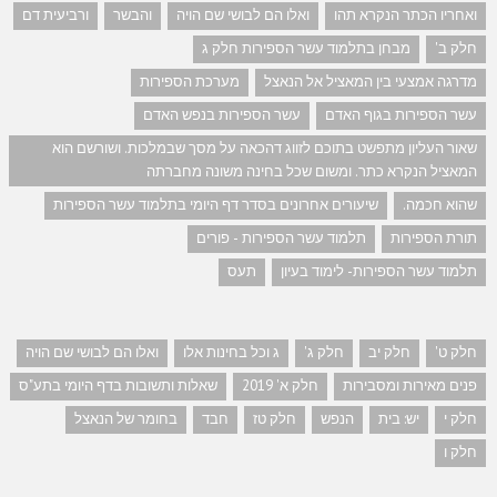
ואחריו הכתר הנקרא תהו
ואלו הם לבושי שם הויה
והבשר
ורביעית דם
חלק ב'
מבחן בתלמוד עשר הספירות חלק ג
מדרגה אמצעי בין המאציל אל הנאצל
מערכת הספירות
עשר הספירות בגוף האדם
עשר הספירות בנפש האדם
שאור העליון מתפשט בתוכם לזווג דהכאה על מסך שבמלכות. ושורשם הוא
המאציל הנקרא כתר. ומשום שכל בחינה משונה מחברתה
שהוא חכמה.
שיעורים אחרונים בסדר דף היומי בתלמוד עשר הספירות
תורת הספירות
תלמוד עשר הספירות - פורים
תלמוד עשר הספירות- לימוד בעיון
תעס
חלק ט'
חלק יב
חלק ג'
ג וכל בחינות אלו
ואלו הם לבושי שם הויה
פנים מאירות ומסבירות
חלק א' 2019
שאלות ותשובות בדף היומי בתע"ס
חלק י
יש: בית
הנפש
חלק טז
חבד
בחומר של הנאצל
חלק ו