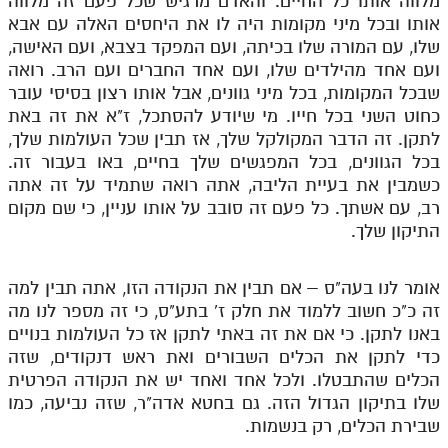
מלווה אותו כל החיים. והאדם מרגיש שכל פעם זה מלווה
אותו ובכל מיני מקומות היה לו את היחסים האלה עם אבא
שלו, עם המורה שלו בכיתה, ועם המפקד בצבא, ועם האישה,
ועם אחד מהילדים שלו, ועם אחד החברים ועם הרב. רואה
שבכל המקומות, בכל מיני גוונים, אבל אותו רצון בסיסי עובר
כחוט השני בכל חייו. מי שיודע להסתכל, ז"א את זה באת
לתקן. זה הדבר המקולקל שלך, אז תבין שכל העולמות שלך,
בכל הגוונים, בכל המפגשים שלך בחיים, באו בעבור זה.
כשמבין את בעיית הליבה, אתה רואה שתמיד על זה אתה
רב, עם אשתך. כל פעם זה סובב על אותו עניין, כי שם מקום
התיקון שלך.
אומר לנו בעה"ס – אם תבין את הנקודה הזו, אתה תבין למה
זה כ"כ חשוב ללמוד את חלק ז' בתע"ס, כי זה מספר לנו מה
באנו לתקן. כי אם את זה באתי לתקן אז כל העולמות בנויים
כדי לתקן את הכלים השבורים ואת ראש דנקודים, שזה
הכלים שהתבטלו. ולכל אחד ואחד יש את הנקודה הפרטית
שלו בתיקון הגדול הזה. גם בחטא אדה"ר, שזה נביעה, כמו
שבירת הכלים, רק בנשמות.