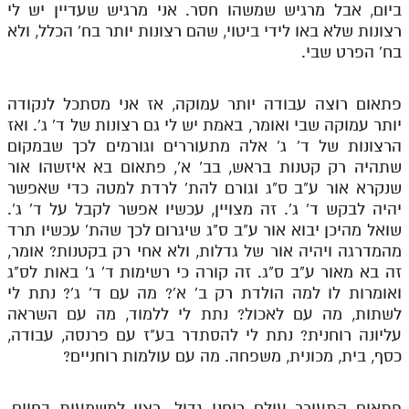
ביום, אבל מרגיש שמשהו חסר. אני מרגיש שעדיין יש לי
רצונות שלא באו לידי ביטוי, שהם רצונות יותר בח' הכלל, ולא
בח' הפרט שבי.
פתאום רוצה עבודה יותר עמוקה, אז אני מסתכל לנקודה
יותר עמוקה שבי ואומר, באמת יש לי גם רצונות של ד' ג'. ואז
הרצונות של ד' ג' אלה מתעוררים וגורמים לכך שבמקום
שתהיה רק קטנות בראש, בב' א', פתאום בא איזשהו אור
שנקרא אור ע"ב ס"ג וגורם להת' לרדת למטה כדי שאפשר
יהיה לבקש ד' ג'. זה מצויין, עכשיו אפשר לקבל על ד' ג'.
שואל מהיכן יבוא אור ע"ב ס"ג שיגרום לכך שהת' עכשיו תרד
מהמדרגה ויהיה אור של גדלות, ולא אחי רק בקטנות? אומר,
זה בא מאור ע"ב ס"ג. זה קורה כי רשימות ד' ג' באות לס"ג
ואומרות לו למה הולדת רק ב' א'? מה עם ד' ג'? נתת לי
לשתות, מה עם לאכול? נתת לי ללמוד, מה עם השראה
עליונה רוחנית? נתת לי להסתדר בע"ז עם פרנסה, עבודה,
כסף, בית, מכונית, משפחה. מה עם עולמות רוחניים?
פתאום התעורר עולם רוחני גדול. רצון למשמעות בחיים.