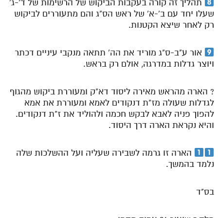
תהליך זה קורה בעקבות הביקוש של הרשימות של ד'-ג'
שעלו יחד עם ב'-א' של ראש הס"ג והם מתעוררים לביקוש
תלמוד עשר הספירות חלק יא
רק לאחר שיצא הקטנות.
תלמוד עשר הספירות חלק יב
אור ע"ב-ס"ג מוריד את הה' תתאה מנקבי עיניים דכתר
תלמוד עשר הספירות חלק יג
ויוצר גדלות במדרגה, אולם רק בראש.
תלמוד עשר הספירות חלק יד
תלמוד עשר הספירות חלק טו
? הארה מהראש מאירה ליסוד דא"ק ומעוררת ביקוש מהגוף
לגדלות שעולה מז"ת דנקודים לאמא ומעוררת את אמא
תלמוד עשר הספירות חלק טז
להפוך פניה לאבא לבקש חכמה ולהוליד את ז"ת דנקודים.
והיא נקראת הארה דרך היסוד.
בית שער הכוונות
אודות האתר
הארה זו גרמה לשבירה שעליה ועל ההשלכות שלה
נלמד בהמשך.
אודות האתר
בעל הסולם
בס"ד
אתר הבית