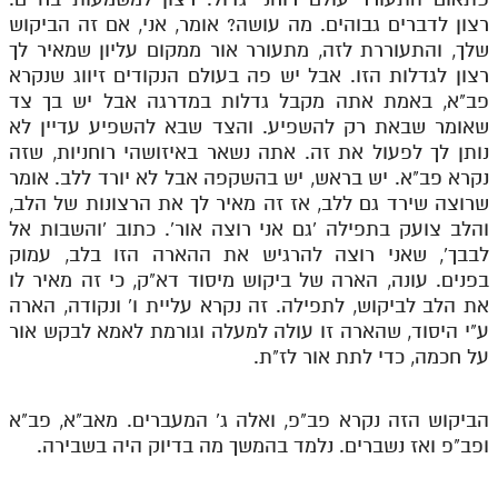
רצון לדברים גבוהים. מה עושה? אומר, אני, אם זה הביקוש
שלך, והתעוררת לזה, מתעורר אור ממקום עליון שמאיר לך
רצון לגדלות הזו. אבל יש פה בעולם הנקודים זיווג שנקרא
פב"א, באמת אתה מקבל גדלות במדרגה אבל יש בך צד
שאומר שבאת רק להשפיע. והצד שבא להשפיע עדיין לא
נותן לך לפעול את זה. אתה נשאר באיזושהי רוחניות, שזה
נקרא פב"א. יש בראש, יש בהשקפה אבל לא יורד ללב. אומר
שרוצה שירד גם ללב, אז זה מאיר לך את הרצונות של הלב,
והלב צועק בתפילה 'גם אני רוצה אור'. כתוב 'והשבות אל
לבבך', שאני רוצה להרגיש את ההארה הזו בלב, עמוק
בפנים. עונה, הארה של ביקוש מיסוד דא"ק, כי זה מאיר לו
את הלב לביקוש, לתפילה. זה נקרא עליית ו' ונקודה, הארה
ע"י היסוד, שהארה זו עולה למעלה וגורמת לאמא לבקש אור
על חכמה, כדי לתת אור לז"ת.
הביקוש הזה נקרא פב"פ, ואלה ג' המעברים. מאב"א, פב"א
ופב"פ ואז נשברים. נלמד בהמשך מה בדיוק היה בשבירה.