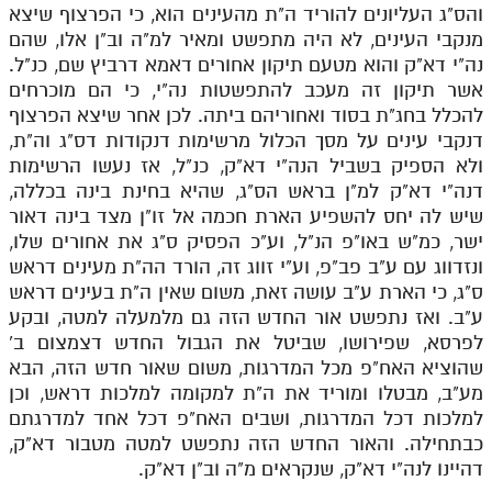
והס"ג העליונים להוריד ה"ת מהעינים הוא, כי הפרצוף שיצא
מנקבי העינים, לא היה מתפשט ומאיר למ"ה וב"ן אלו, שהם
נה"י דא"ק והוא מטעם תיקון אחורים דאמא דרביץ שם, כנ"ל.
אשר תיקון זה מעכב להתפשטות נה"י, כי הם מוכרחים
להכלל בחג"ת בסוד ואחוריהם ביתה. לכן אחר שיצא הפרצוף
דנקבי עינים על מסך הכלול מרשימות דנקודות דס"ג וה"ת,
ולא הספיק בשביל הנה"י דא"ק, כנ"ל, אז נעשו הרשימות
דנה"י דא"ק למ"ן בראש הס"ג, שהיא בחינת בינה בכללה,
שיש לה יחס להשפיע הארת חכמה אל זו"ן מצד בינה דאור
ישר, כמ"ש באו"פ הנ"ל, וע"כ הפסיק ס"ג את אחורים שלו,
ונזדווג עם ע"ב פב"פ, וע"י זווג זה, הורד הה"ת מעינים דראש
ס"ג, כי הארת ע"ב עושה זאת, משום שאין ה"ת בעינים דראש
ע"ב. ואז נתפשט אור החדש הזה גם מלמעלה למטה, ובקע
לפרסא, שפירושו, שביטל את הגבול החדש דצמצום ב'
שהוציא האח"פ מכל המדרגות, משום שאור חדש הזה, הבא
מע"ב, מבטלו ומוריד את ה"ת למקומה למלכות דראש, וכן
למלכות דכל המדרגות, ושבים האח"פ דכל אחד למדרגתם
כבתחילה. והאור החדש הזה נתפשט למטה מטבור דא"ק,
דהיינו לנה"י דא"ק, שנקראים מ"ה וב"ן דא"ק.