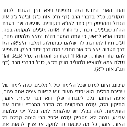
והנה האור החדש הזה נתפשט ויצא דרך הטבור לכתר
דנקודים, כנ"ל בדברי הרב (דף ת"כ אות כ"ז) וביטל ג"כ את
הגבול וההפסק בין כתר לאו"א דנקודים, שנעשה שם בסבת
הה"ת שבעינים דכתר, כי הוריד אותה מעינים למקומה בפה,
וחזרו או"א לראש, כי עתה המסך דה"ת נמצא מלמטה מהם,
וע"כ חזרו למדרגת ג"ר שלהם כבתחלה. ומלבד היציאה הזו
דרך הטבור, יצא ג"כ אור החדש הזה דרך יסוד דא"ק, והשפיע
להם סוד השורק, שהוא
ו
' ונקודה: והנקודה נטיל אבא, וה
ו
'
נטלה אמא להוציא ולהוליד הו"ק דז"א, כנ"ל בדברי הרב (דף
תכ"ג אות ל"א).
סיכום: היום למדנו שכל הלימוד של ז' מלכים, שזה לימוד של
שבירת הכלים, הוא יסודי מאוד. ז"א לראות איפה אתה פגום,
איפה החומר גלם לעבודה שלך הוא דבר עיקרי. אומר,
התיקון הזה, עולם התיקונים זה הדבר המרכזי שבנה את
העולמות. למה בכלל יש עולמות? למה בכלל יש עולמות
אבי"ע, ולמה לא מספיק עולם א"ס? הרי היתה קבלת כל
האור. אומר, כל מה שבאנו זה לתקן. אז צריך לראות את