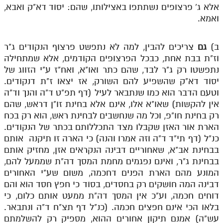
אלא ג' פרצופים נשתתפו באצילותו, שהם: יסוד דא"ק ואבא,
ואמא.
ב)
גם
צריכים להבין, למה לא נתפשט פרצוף הנקודים ג"ר
וז"ת בבת אחת, כבכל הפרצופים הקודמים, אלא שמתחילה
נתפשטו רק ג"ר לבד, שהם כתר ואו"א, ואח"ז ע"י הזווג של
יסוד דא"ק שהשפיע להם השורק, אז יצאו ז"ת דנקודים.
וטעם הדבר הוא כמו שנתבאר לעיל (דף תפ"ט ד"ה והנך וד"ה
אין להקשות) שאו"א אלו, אינם אלא בחינת זו"ן דראש, שהם
רק בחינת חו"פ, וכל מה שנחשבים לבחינת ראש, הוא רק בכח
הארת אור האזן שקבלו מצד התכללותם בכתר של הנקודים.
כנ"ל (דף תי"ד ד"ה וזה אמרו והנה) כי הארה זו תיקנה אותם
בבחינת אב"א, שאחוריים דבינה הנקראים אזן, מחזיק אותם
בבחינת ג"ר, ואינם נפגמים מחמת המסך דה"ת שממעל להם,
המונע מהם הארת הפנים דחכמה, משום שע"י האחורים
דבינה המה חושקים רק בחסדים, בסוד כי חפץ חסד הוא והם
דוחים חכמה, וע"כ אין המסך דה"ת ממעט אותם כלום, כי
בלאו הכי אינם חפצים חכמה. (כנ"ל דף תצ"ח ד"ה ונתבאר.
עש"ה) אמנם תיקון אחורים ההוא, מספיק רק להשלמתם