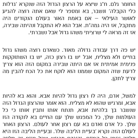
החומר גלם. ח"ג שיצא על הרצון הגדול הזה שנקרא 'גדלות
כלי הקבלה' ונשבר, בא ומספר לי שאם אתה רוצה להגיע
לאושר העילאי – אם באמת האור בעולם הנקודים היה
מתקבל, אז היה גמה"ת. אבל הוא לא התקבל ונהיתה שבירה,
אז זה מראה לי שרציתי משהו גדול אבל נשברתי.
יש פה דרך עבודה גדולה מאוד. כשאדם רוצה משהו גדול
בחיים ולא מצליח, אבל יש בו רצון כזה, יש בו השתוקקות
פנימית אמיתית אז אם היתה שבירה במקום הזה הוא צריך
לדעת שזה המקום שממנו הוא לוקח את כל הכח להבין מה
צריך לתקן.
למשל, אדם, היה לו רצון גדול להיות אבא. והוא בא להיות
אבא, ומרגיש שהוא לא מצליח. הוא אומר שהרצון הגדול הזה
שנשבר בך בלהיות אבא, תנתח אותו ותבין אותו כי כל
העולמות שלך, כל המפגש שלך עם החיים בא לנקודה הזו
שלך. כל אדם ואדם בא עם רצון אחר לעולם. הרצון האחר
לעולם הזה נקרא 'בעיית הליבה שלו'. ובעיית הליבה הזו היא