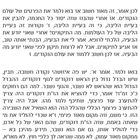
לכן אומר, זה מאוד חשוב אז בוא נלמד את הפרטים של עולם
הנקודים. אז אחרי שהבנו שזה יסוד כל החכמה, להבין את
בעיית הליבה, כי זה בעיית הליבה, ז' נקודות זה בעיית
הליבה של כל העולמות. מה התיקונים? אחרי שאני יודע את
הבעיה, הלכתי לרופא. אמר לי את הבעיה, הבנתי אותה טוב,
אז אגיע לתיקונים. אבל לא לרצות תיקון לפני שאני יודע מה
הבעיה. אז לכן חשוב ללמוד את עולם הנקודים. ז
בואו נלמד. אומר א': יש פה איזושהי נקודה חשובה. תבין,
שיש הבדל גדול בין הראש דנקודים לגוף דנקודים. ההבדל
הגדול הוא שהראש לא נשבר, והגוף נשבר. למה הם רחוקים
כ"כ זמ"ז? אומר, כדי להוציא את הז"ת דנקודים היה צריך
להתערב עוד פרצוף, שתיכף נלמד מהו. אבל היה צריך
להתערב פרצוף הכללי שהכלל הזה הוא השאיל את השבירה
הזו. כי משם, וזה מקום מאוד פנימי, ז"א שכדי להוליד את מי
שאתה באמת, שזה הז"ת דנקודים, שהם האני של כל אדם,
כדי להוליד אותו, גם אם הוא נשבר, תידע מהיכן בא –
ממקום מאוד עמוק. לא ממה שנראה לך כלפי חוץ. לא מאו"א,