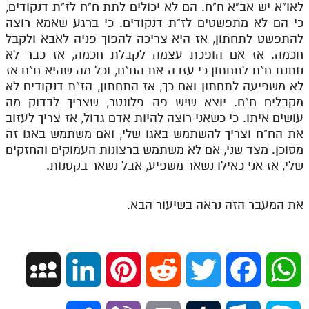
לאו"א יש אב"א ח"ח. הם לא יכולים לתת ח"ח לז"ת דנקודים,
כי הם לא מתפשטים לז"ת דנקודים. כי ברגע שאמא רוצה
להתפשט לתחתון, אז היא צריכה להפוך פניה לאבא ולקבל
חכמה. אז אם הופכת עצמה לקבלת חכמה, אז כבר לא
נותנת ח"ח לתחתון כי עזבה את הח"ח, וכל מה שהיא ח"ח אז
לא משפיעה לתחתון ואם כך, אז התחתון, הז"ת דנקודים לא
מקבלים ח"ח. יוצא שיש פה פלונטר, שצריך לבדוק מה
עושים איתו. כי כשאני רוצה להיות אדם גדול, אז צריך לעזוב
את הח"ח וצריך להשתמש באגו שלי, ואם משתמש באגו זה
מסוכן. מצד שני, אם לא משתמש ברצונות העמוקים והחזקים
שלי, אז אני כאילו נשאר משפיע, אבל נשאר בקטנות.
את המעבר הזה נראה בשיעור הבא.
M
L
P
R
T
F
W
y
i
i
e
w
a
h