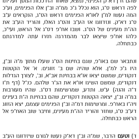
שהם זו"ן דא"ק הפנימי, נמצא, שאחר הזדככות המסך ועליתו
לפה דראש ס"ג, הוא נכלל ג"כ ממ"ה וב"ן אלו הפנימים, וע"כ
המה נעשו למ"ן לאו"א הפנימים דראש הס"ג, הנקראים ע"ב
ס"ג דא"ק. ונזדווגו אז הע"ב והס"ג האלו, והוריד הע"ב את
הה"ת מעינים של הס"ג. ושבו אח"פ דס"ג אל הראש, ועי"כ,
כלהו אח"פ שיצאו לבר מהמדרגה חזרו עתה למדרגתם
כבתחלה.
ונתבאר שם באו"פ, שגם בחינות הס"ג שעלו מתוך מ"ה וב"ן,
היו ג"כ למ"ן. אלא שהיה שם ב' זווגים: א' אל הקטנות
דנקודים, שמשם יצאו או"א בבחינת אב"א, וב', לצורך הגדלות
דנקודים, שמשם השיגו או"א את הג"ר שלהם. כנ"ל (דף ת"ו
ד"ה והנה) ע"ש. ותדע, שמרשימות דס"ג. שהיו מעורבות
במ"ה וב"ן, יצאה הקטנות דנקודים, שהם בבחינת ה"ת בעינים
ויה"ו באח"פ. ומרשימות דמ"ה וב"ן הפנימים עצמם, יצא הזווג
דע"ב ס"ג, שחזר והוריד הה"ת מעינים, וחיבר שוב האח"פ אל
הראש כבתחלה.
ד)
וטעם
הדבר, שמ"ה וב"ן דא"ק נעשו לגורם שיזדווגו הע"ב