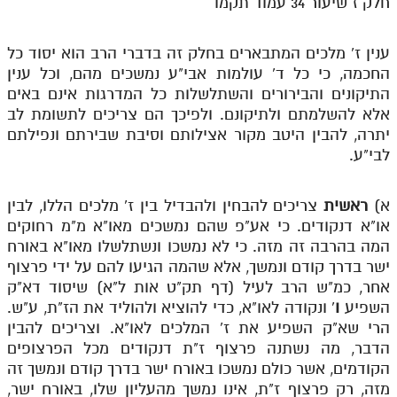
חלק ז שיעור 34 עמוד תקמו
לאתר ספר הרב
דף היומי בזוהר הקדוש
ענין ז' מלכים המתבארים בחלק זה בדברי הרב הוא יסוד כל
החכמה, כי כל ד' עולמות אבי"ע נמשכים מהם, וכל ענין
התיקונים והבירורים והשתלשלות כל המדרגות אינם באים
אלא להשלמתם ולתיקונם. ולפיכך הם צריכים לתשומת לב
יתרה, להבין היטב מקור אצילותם וסיבת שבירתם ונפילתם
לבי"ע.
א)
ראשית
צריכים להבחין ולהבדיל בין ז' מלכים הללו, לבין
או"א דנקודים. כי אע"פ שהם נמשכים מאו"א מ"מ רחוקים
המה בהרבה זה מזה. כי לא נמשכו ונשתלשלו מאו"א באורח
ישר בדרך קודם ונמשך, אלא שהמה הגיעו להם על ידי פרצוף
אחר, כמ"ש הרב לעיל (דף תק"ט אות ל"א) שיסוד דא"ק
השפיע
ו
' ונקודה לאו"א, כדי להוציא ולהוליד את הז"ת, ע"ש.
הרי שא"ק השפיע את ז' המלכים לאו"א. וצריכים להבין
הדבר, מה נשתנה פרצוף ז"ת דנקודים מכל הפרצופים
הקודמים, אשר כולם נמשכו באורח ישר בדרך קודם ונמשך זה
מזה, רק פרצוף ז"ת, אינו נמשך מהעליון שלו, באורח ישר,