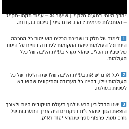
חלק י
חלק יא
?הדף היומי בתע"ס חלק ז' | שיעור 34 – עמוד תקמו-תקמז
– הסתכלות פנימית ? הרב אדם סיני | סיכום בנקודות.
חלק יב
חלק יג
לימוד של חלק ז' ושבירת הכלים הוא יסוד כל החכמה
חלק יד
היות וכל העולמות שהם המקומות לעבודה בנויים על היסוד
של שבירת הכלים שהוא נקרא בעיית הליבה של כלל
חלק טו
העולמות.
חלק ט"ז
לכל אדם יש את בעיית הליבה שלו שזה היסוד של כל
בית שער הכוונות
העולמות שלו, דהיינו כל העבודה והתיקונים שהוא בא
לעשות בעולמו.
שידור חי
הזמן סט תע"ס
ישנו הבדל בין הראש לגוף דעולם הניקודים היות ולצורך
הוצאת הגוף שהוא ז"ת דניקודים היה צריך התערבות של
הזמן סט תלמוד עשר הספירות
גורם נוסף, פרצוף נוסף שנקרא יסוד דא"ק.
ספרים להורדה