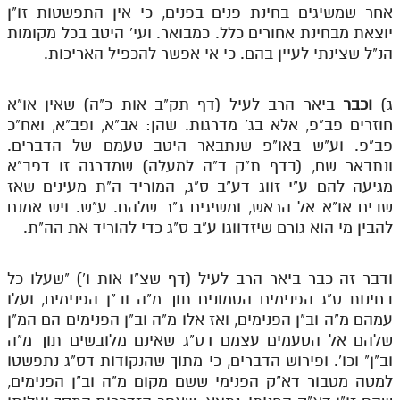
אחר שמשיגים בחינת פנים בפנים, כי אין התפשטות זו"ן
יוצאת מבחינת אחורים כלל. כמבואר. ועי' היטב בכל מקומות
הנ"ל שצינתי לעיין בהם. כי אי אפשר להכפיל האריכות.
ג)
וכבר
ביאר הרב לעיל (דף תק"ב אות כ"ה) שאין או"א
חוזרים פב"פ, אלא בג' מדרגות. שהן: אב"א, ופב"א, ואח"כ
פב"פ. וע"ש באו"פ שנתבאר היטב טעמם של הדברים.
ונתבאר שם, (בדף ת"ק ד"ה למעלה) שמדרגה זו דפב"א
מגיעה להם ע"י זווג דע"ב ס"ג, המוריד ה"ת מעינים שאז
שבים או"א אל הראש, ומשיגים ג"ר שלהם. ע"ש. ויש אמנם
להבין מי הוא גורם שיזדווגו ע"ב ס"ג כדי להוריד את הה"ת.
ודבר זה כבר ביאר הרב לעיל (דף שצ"ו אות ו') "שעלו כל
בחינות ס"ג הפנימים הטמונים תוך מ"ה וב"ן הפנימים, ועלו
עמהם מ"ה וב"ן הפנימים, ואז אלו מ"ה וב"ן הפנימים הם המ"ן
שלהם אל הטעמים עצמם דס"ג שאינם מלובשים תוך מ"ה
וב"ן" וכו'. ופירוש הדברים, כי מתוך שהנקודות דס"ג נתפשטו
למטה מטבור דא"ק הפנימי ששם מקום מ"ה וב"ן הפנימים,