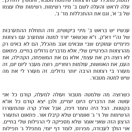
עלה לראש והעלה לשם ב' מיני רשימות. רשימות שלו עצמו
של ב' א', וגם את ההתכללות מד' ג'.
עכשיו יש בראש ב' מיני ביקושים, וזה התחלת ההתערבות
של נה"י דא"ק. ז"א שכשאני יורד למטה ומתערב עם רצונות
פנימיים עמוקים שבי שבאים אגב מהכלל, הם לא באים רק
מהרצונות הפרטיים שלי, אלא מדברים גדולים בחיים. פתאום
לא רוצה רק את עצמי, אלא גם את המשפחה, הקהילה, את
העם, את האנושות, עולמות רוחניים, רוצה מעבר ליום יום, זה
מעורר בי רצונות הרבה יותר גדולים. זה מעורר לי את מה
שיש למטה מטבור.
כשרוצה מה שלמטה מטבור ועולה למעלה, קודם כל אני
עושה את הדברים היום יומיים, ולכן יצא קודם כל או"א
בקטנות. הכל היה נחמד ויפה, אבל אח"כ קרה שהתעוררו
הרשימות של ד' ג' ואומרים שלא קיבלו אור. פתאום התעורר
הרצון הזה שאני אומר שלא מספיקה לי הרגילות שלי בחיים.
אני הולך לעבודה, מפרנס, לומד דף יומי, מתפלל ג' תפילות