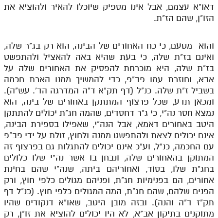
דאו"א עצמם, אבל אינו מספיק שיוכלו להאיר ולהוציא את
הזו"ן, שהם הז"ת.
והוא מטעם, כי כח האחורים של הבינה, הוא רק בג"ר שלה,
ואינם בז"ת שלה, כי בעת שהיא באה להאציל ולהתפשט
בז"ת שלה, היא מוכרחת להפסיק את האחורים שלה על
אבא, וחוזרת עמו פב"פ, כדי להמשיך ממנו הארת חכמה
בשביל ז"ת שלה. כנ"ל (דף תק"א ד"ה המדרגה הד'. עש"ה).
ומכאן תדע, שכל פרצוף המתתקן באחורים של בינה, הוא
נמצא חסר נה"י, כי ג"ר דחסדים, שהמה חג"ת יכולים להתתקן
היטב באחורים דאמא, אבל הנה"י, שאפילו בספירת הבינה,
אינם יכולים לצאת ולהתפשט ממנה ולחוץ, זולת על ידי פב"פ
עם החכמה, כנ"ל, וע"כ אינם יכולים להתגלות גם בפרצוף זה
המתוקן בהאחורים שלה, ונבחן בו אשר נה"י שלו כלולים
בחג"ת שלו, בסוד, ואחוריהם ביתה, שנה"י שהם בחינת
אחורים, הם בפנימיות חג"ת, ופניהם מגולים כלפי חוץ, ורק
הפנים שלהם, שהם חג"ת, המה המגולים כלפי חוץ. (כנ"ל דף
תק"ז ד"ה והנה). ובזה מובן היטב, שאו"א דנקודים שהיו
מתוקנים בתיקון אב"א, לא היו יכולים להוציא את זו"ן, רק