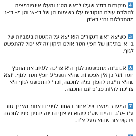
מנקודות דס"ג שעלו לראש הס"ג והעלו אינפורמציה
מנוע חיפוש בספרים
להולדת עולם הנקודים עלו רשימות הן של ב'-א' והן מ- ד'-ג'
מהתכללות נה"י דא"ק.
תלמוד עשר הספירות בעיון
תלמוד עשר הספירות חלק א
כשיצא ראש דנקודים הוא יצא על הקטנות בעוביות של
ב'-א' בתיקון של חפץ חסד אולם תיקון זה לא יכול להתפשט
תע"ס חלק ב' עיון
לגוף.
תע"ס חלק ג' עיון
אם בינה מתפשטת לגוף היא צריכה לעזוב את החפץ
תלמוד עשר הספירות חלק ד
חסד ועל כן אין אפשרות שהיא תשפיע חפץ חסד לגוף. יוצא
תלמוד עשר הספירות חלק ה
שהיא חייבת להפוך פניה לחכמה, וכדי להתפשט לגוף היא
צריכת להיות פב"פ עם החכמה.
תלמוד עשר הספירות חלק ו
תלמוד עשר הספירות חלק ז
המעבר ממצב של אחור באחור לפנים באחור מצריך זווג
ע"ב-ס"ג, דהיינו שס"ג שהוא פרצוף הבינה יהפוך פניו לחכמה
תלמוד עשר הספירות חלק ח
ויבקש אור שהוא מעל צ"ב.
תלמוד עשר הספירות חלק ט
תלמוד עשר הספירות חלק י