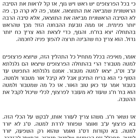
כי בכל הפרצופים יש ראש ויש גוף, אז קל לראות את הסיבה
הראשונית שמביאה את התוצאה. אומר, פה לא קרה כך. פה
לא הסיבה הראשונית מביאה את התוצאה, אלא סיבה הרבה
יותר פנימית. אז ממה נובעת ההבחנה הזו? מכך שהראש
בהתחלה יצא בח"ח. והגוף, כדי לצאת הוא צריך כח יותר
גדול. הוא צריך כח שהבינה תרצה להפוך פניה לחכמה.
אומר, מאיפה בכלל מתחיל כל התהליך הזה, שיוצא פרצופים
למטה מטבור? הרי בהתחלה הפרצופים שיצאו הם גלגלתא
ע"ב וס"ג, יצאו למטה מטבור. אמנם גלגלתא התפשט עד
הסוף כי הוא בריח התיכון אבל לא קיבל אור מטבור ולמטה.
בטבור אמר עד כאן טוב האור. אז כל מה שמטבור ולמטה
הוא בח' ח"ג שעוד לא מעובד לפרצוף, לכלי שיכול לקבל את
ההטבה.
אז נשאר ח"ג. משהו צריך לעורר אותו, לבקש על הכלי הזה.
בא פרצוף ע"ב ואומר שפוחד לרדת למטה. ס"ג לא יורד
למטה. בא נקודות דס"ג ואומר שהוא רק השפעה, יורד
למטה, מתכלל עם הרצונות שלמטה מטבור, והמשיך להזדכך.