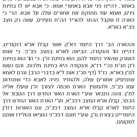
באחור. דהיינו פני אבא באחורי אמא: כי אבא יש לו בחינת
מנוע חיפוש בספרים
פנים, ואמא עוד מחזקת את אחורים שלה על אבא. הרי כי
הארה זו שקבל הכתר להוריד הה"ת מעינים, עשה רק מצב
תלמוד עשר הספירות בעיון
פב"א באו"א.
תלמוד עשר הספירות חלק א
וההארה הב' דרך היסוד דא"ק אשר קבלו או"א דנקודים,
תע"ס חלק ב' עיון
דהיינו ה
ו
'
והנקודה, הביאה לאו"א במצב פב"פ. כי אותו
תע"ס חלק ג' עיון
השורק שהאיר היסוד להם, הוא בחינת זו"ן: כי ה
ו
'
הוא בחינת
ו"ק חג"ת נה"י דז"א, והנקודה היא בחינת מלכות. והם נעשו
תלמוד עשר הספירות חלק ד
למ"ן באו"א. כנ"ל (דף תכ"ג אות ל"א בדברי הרב) וגרם לאמא
שתפסיק אחורים שלה, ולהחזיר פניה לאבא כדי שתזדווג
תלמוד עשר הספירות חלק ה
עמו פב"פ, ולהמשיך הארת חכמה לצורך זו"ן שעלו אליה
תלמוד עשר הספירות חלק ו
למ"ן. והנה נתבאר שע"י הארת האור החדש דרך הטבור אל
הכתר, קבלו או"א המצב דפב"א, וע"י הארת האור החדש דרך
תלמוד עשר הספירות חלק ז
היסוד לאו"א קבלו או"א המצב דפב"פ, וגם האורות דזו"ן
תלמוד עשר הספירות חלק ח
היסודיים בצורת מ"ן, שע"י זווגם דפב"פ הוציאו והולידו אותם
למקומם.
תלמוד עשר הספירות חלק ט
תלמוד עשר הספירות חלק י