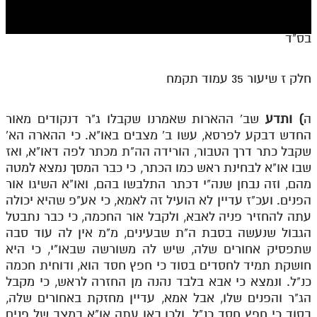
חלק י
חלק יא
בס"ד
חלק יב
חלק ז שיעור 35 עמוד תקמח
חלק יג
חלק יד
ה
) ותדע
שב' ההארות שאמרנו שקבלו ג"ר דנקודים מאור
החדש דבקע לפרסא, עשו ב' מצבים באו"א. כי ההארה הא'
חלק טו
שקבל כתר דרך הטבור, הורידה הה"ת מכתר לפה דאו"א, ואז
חלק ט"ז
שבו או"א לבחינת ראש כמו הכתר, כי כבר המסך נמצא למטה
מהם, וזה נבחן שנה"י דכתר התלבשו בהם, ואו"א השיגו אור
בית שער הכוונות
הפנים. ועכ"ז עדיין לא הועיל זה לאמא, כי אע"פ שהיא יכולה
עתה להחזיר פניה לאבא, ולקבל אור החכמה, כי כבר נתבטל
שידור חי
הגבול שנעשה בסבת ה"ת שבעינים, מ"מ אין לה עוד סבה
שתפסיק אחורים שלה, שיש לה משורשה שבאו"י, כי היא
הזמן סט תע"ס
חושקת תמיד לחסדים בסוד כי חפץ חסד הוא, ודוחית חכמה
כנ"ל. ונמצא כי אבא בלבד נהנה מן החזרה לראש, כי מקבל
הזמן סט תלמוד עשר הספירות
הג"ר והפנים שלו, אבל אמא, עדיין מחזקת באחורים שלה,
ספרים להורדה
בסוד כי חפץ חסד כנ"ל. ולכן באו עתה או"א במצב של פנים