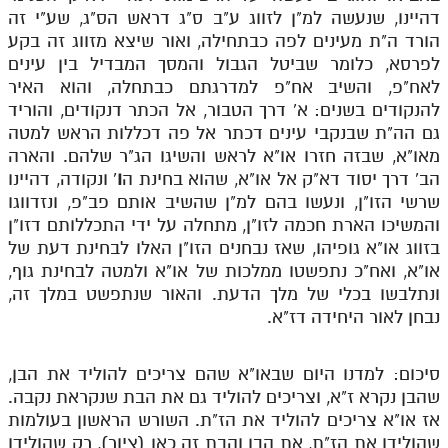
דהיינו, שנעשה למ"ן לזווג ע"ב ס"ג דראש הס"ג, שע"י זה
הורד ה"ת מעינים לפה כבתחילה, ואור שיצא מזווג זה בקע
לפרסא, כלומר שביטל הגבול והמסך המבדיל בין עינים
לאח"פ, והשיב אח"פ למדרגתם כבתחלה, והוא האיר
להנקודים בשנים: א' דרך הטבור, אל הכתר דנקודים, והוריד
גם הה"ת שבנקבי עינים דכתר אל פה דכללות הראש למטה
מאו"א, שבזה חזרו או"א לראש והשיגו הג"ר שלהם. והארה
הב' דרך יסוד דא"ק אל או"א, שהוא בחינת ה
ו
' ונקודה, דהיינו
שרשי הזו"ן, ונעשו בהם למ"ן שהשיב אותם פב"פ, ונזדווגו
והמשיכו הארת חכמה לזו"ן, מתחלה על ידי התכללותם דזו"ן
בזווג או"א גופיהו, שאז נבחנים הזו"ן האלו לבחינת דעת של
או"א, ואח"כ נתפשטו ממלכות של או"א ולמטה לבחינת גוף,
ונתלבשו בכלי של מלך הדעת. והאור שנתפשט במלך זה,
נבחן לאור היחידה דז"א.
סיכום: למדנו היום שבאו"א שהם צריכים להוליד את הבן,
שהבן נקרא ז"א, וצריכים להוליד גם את הבת שנקראת נקבה.
אז או"א צריכים להוליד את הז"ת. השורש הראשון בעולמות
שהולידו את הז"ת, את הבן והבת זה כאן (ציור), רק שהולידו