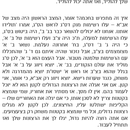
שלך להוליד, ואז אתה יכול להוליד.
איך זה מתפרש בחכמה? אומר, המצב הראשון היה מצב של
אב"א – עלו רשימות מנק דס"ג לראש הס"ג, אמרו 'תולידו
אותנו. אנחנו לא יכולים להשאר כבר בג' ב", היה ביטוש בס"ג,
עלו הרשימות למעלה, ת"כ היה צ"ב ועלו רשימות של ב' א',
כי היה ג' ב' דס"ג, בח' אחרונה נעלמת. נשאר ב' א'
מצומצמים בצ"ב, אבל נזכור שהיה איתם גם ד' ג' שהתכללו
עם הרשימות שלמטה מטבור. אבל העצם הוא ב' א', לכן ס"ג
מוליד את עולם הנקודים, בב' א'. יוצא זיווג על ב' א' אבל
בגלל שהוא בצ"ב אז ראש א' ישסו"ת יוצא מהמדרגה ולא
משחק, כנגד שערות רישא. יוצא זיווג רק אב"א, כי אומר, אני
קטן. אם אני אגלה את הרצונות הגדולים לקטן הוא לא יוכל
לעמוד בהם. אין לו מסך. אז מסתיר את אחוריו, שמי שנמצא
בקטנות צריך לא לסכן אותו, כי אם יגלה את האחוריים שלו –
הקליפות ישתלטו עליו, החיצונים. לכן לקטן לא מגלים
רצונות גדולים, וכל מי שנמצא בקטנות משחק רק בצעצועים.
אם אתה רוצה להיות גדול, יגלו לך את הרצונות שלך ואז
תתחיל לעבוד.