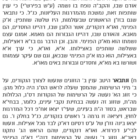
אודם שבו, והקב"ה נופח בו נשמה (ע"ש בפירש"י) כי ענין
שותפות זאת, נמשכת מהמדרגות העליונות, כנ"ל. כי נתבאר
שגם בזו"ן הראשונים שבעולמות, היו שלשה שותפין: א"ק
הפנימי, ואו"א דנקודים, אשר הלובן שבו, דהיינו החסדים, הם
מאבא. והאודם שבו, דהיינו הגבורות הם מאמא. אמנם עצם
נשמתו הוא מא"ק הפנימי. והבן. וכן הדבר גם בז"א דאצילות,
ששלשה שותפים באצילותו. א"א, ואו"א, כי ערך א"א
באצילות, הוא כמו א"ק הפנימי שבכאן, וגם שם עיקר עצמותו
ושורשו בא מא"א, וחסדים וגבורות באים מאו"א.
ח)
ונתבאר
היטב ענין ב' הזווגים שנעשו לצורך הנקודים, על
ב' מיני הרשימות, שהמסך שעלה לראש הס"ג היה כלול מהן:
כי זווג הא' נעשה על הרשימות של הנקודות דס"ג, הכלולות
מה"ת, שזווג זה נעשה בבחינת נקבי עינים, כלומר, בבחי"א
שבראש, בסוד ה"ת בעינים, שעי"ז יצאו אח"פ דכל המדרגות
לחוץ, ויציאה זו גרמה ג' ראשים בנקודים, כנ"ל בחלק ו'. גם
יצאו בינה וזו"ן של ע"ס דסיום דא"ק לבד מכל אצילות. ונעשו
לבי"ע דפרודא. ואו"א דנקודים, שהם הראש הג' נתקנו
באב"א. וזווג ב' נעשה על הרשימות דנה"י דא"ק הפנימי