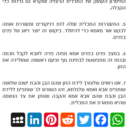
החיסרון העמוק של התכלית הרצויה שנקרא גם גדלות כלי
הקבלה.
5. התעוררות התכלית עולה לזת דניקודים ומעוררת אותה
לבקש אור מאמא כדי להיוולד. ביקוש זה יוצר זיווג של פנים
בפנים.
6. במצב פנים בפנים אמא מפנה פניה לאבא לקבל חכמה
ובכוח זה מתפשטת לבחינת גוף ופעם ראשונה שמולידה את
הזון.
7. אנו רואים שלצורך לידת הזון שהם הבן והבת ישנם שלושה
שותפים אבא ואמא וגלגלתא, זהו השורש לג' שותפים ללידת
הבן והבת שהם אבא אמא והקבה שנותן את צד הנשמה
שהיא מתארת את התכלית.
M
L
P
R
T
F
W