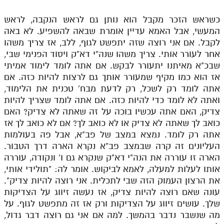
כשראש הזכר מקבל הוא נותן גם לראש הנקבה, לראש
המעשי, אבל האמא עדיין אומרת שבאה להשפיע. לא באה
לקבל. אם אני רוצה שזה יתפשט לגוף, ללב, אז צריך משהו
אחר לעורר אותי. צריך משהו שנה"י דא"ק ויסוד הפנימי שבי,
שבכ"א מאיתנו יתעורר לבקש. אם אתה לומד לימוד אמיתי
אז הוא כמו מקיף שמעורר אותך גם לרצות להיות כזה. אם
אתה לומד רק לשכל, רק לדעת מבח' טכנית את הלימוד,
ואתה לא לומד כדי להיות כזה. אם אתה לומד שצריך להיות
צדיק, האם אתה עכשיו בוכה על זה שאתה לא צדיק? האם
כואב לך שאתה לא צדיק או לא כואב לך? אם לא כואב לך אז
אתה רק לומד. נמצא במצב של פב"א, אבל פה בעולמות
העליונים זה קרה שבמצב פב"א נקרא הארה דרך הטבור.
הארה זו עוררה את הנה"י דא"ק שנקרא גם ו' ונקודה, עוררה
אותו לעלות למעלה, לאמא לביקוש. אומר לה: "תולידי אותי,
את הרצון העמוק הזה שבי לתכלית. אני רוצה להיות צדיק".
עונה שאם רוצה להיות צדיק, אז נעשה זיווג על הצדיקות
שלך. עושים זיווג על הצדיקות ורק אז זה מתפשט לגוף. על
מה שנשבר נדבר בהמשך. למה אם אני גם רוצה דבר גדול,