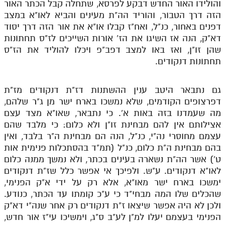
והולידו האור החדש דבקע לפרסא, שתחלה קבל הכתר האור
לאתר ספר הרב
הזה דרך הטבור, והוריד הה"ת מעינים והביא לאו"א במצב
דף היומי בזוהר הקדוש
דפנים באחור, כנ"ל, ואח"ז קבלו או"א את אור הזה דרך יסוד
דא"ק, הנה אז השיגו את הז' אורות השייכים לז"ס תחתונות
שהן זו"ן, ואז באו למצב דפב"פ ויכלו להוליד את הז"ס
תחתונות דנקודים.
גם נתבאר היטב ענין ההשתנות דז"ת דנקודים מז"ת
דפרצופים הקודמים, שלא נמשכו בארח ישר מן ג"ר שלהם,
מה שעמדנו בזה באות א'. כי נתבאר, שאו"א מצד עצם
אצילותם אין להם מבחינת זו"ן ולא כלום: כי מלבד שהם
עצמם מחוסרי נה"י, כנ"ל, הנה הם מבחינת ה"ר בלבד, ואין
בהם מבחינת ה"ת כלום, כנ"ל (תמ"ד בהסתכלות פנימית אות
ט') אשר הה"ת נשארה בעינים בכתר, ולא נמשך ממנה כלום
לאו"א דנקודים. ע"ש. ולפיכך אי אפשר כלל שז"ת דנקודים
ימשכו בארח ישר מאו"א, אלא רק על ידי א"ק הפנימי,
שהכלים שלו המה מבחי"ד כי ע"כ קומתו עד הכתר, כנודע.
ולכן לא היה אפשר שיצאו ז"ת דנקודים רק אחר שנה"י דא"ק
הפנימי בעצמם יעלו למ"ן לע"ב ס"ג, וימשיכו עי"ז אור חדש,