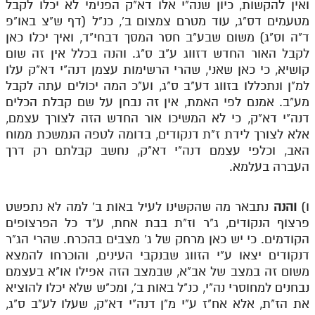
ואין להקשות, כיון שנה"י אלו דא"ק הפנימי לא יכלו לקבל
מטעמים דס"ג, עוד מטרם צמצום ב', כנ"ל (דף ש"צ באו"פ
תלמוד עשר הספירות חלק יא
ד"ה וס"ג) משום שבע"ב חסר המסך דבחי"ד, ואיך יכלו כאן
תלמוד עשר הספירות חלק יב
לקבל האור החדש דזווג ע"ב ס"ג. והנה בכלל אין זה שום
קושיא, כי כאן שאני, שהרי הרשימות עצמן דנה"י דא"ק עלו
תלמוד עשר הספירות חלק יג
למ"ן ונתכללו בזווג דע"ב ס"ג, וע"כ המה יכולים עתה לקבל
מע"ב. אמנם לפי האמת, אין זה נבחן על שם קבלת הכלים
תלמוד עשר הספירות חלק יד
דנה"י דא"ק, כי לא המשיכו אור החדש הזה לצורך עצמם,
תלמוד עשר הספירות חלק טו
אלא לצורך לידת ז"ת דנקודים, בדומה לטפה הנמשכת ממוח
האב, וכלפי עצמם דנה"י דא"ק, נחשב קבלתם רק דרך
תלמוד עשר הספירות חלק טז
העברה בעלמא.
בית שער הכוונות
ו)
והנה
נתבאר מה שהקשינו לעיל באות ב' למה לא נתפשט
אודות האתר
פרצוף הנקודים, ג"ר וז"ת בבת אחת, ע"ד כל הפרצופים
הקודמים. כי יש כאן מרחק של ג' מצבים בהכרח. שהרי הג"ר
אודות האתר
דנקודים יצאו ע"י הזווג שבנקבי העינים, והוכרחו להמצא
בעל הסולם
משום זה במצב של אב"א, שבמצב הזה אפילו או"א בעצמם
נבחנים למחוסרי נה"י, כנ"ל באות ב', ומכ"ש שלא יכלו להוציא
אתר הבית
את הז"ת, אלא אח"ז ע"י מ"ן דנה"י דא"ק, שעלו לע"ב ס"ג,