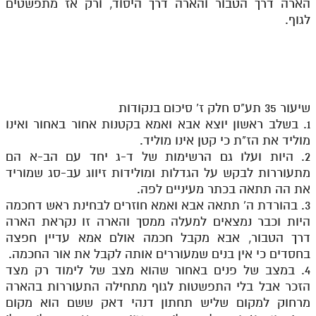
הארה דרך הטבור והארה דרך היסוד, ורק אז מתפשטים
לגוף.
שיעור 35 תע"ס חלק ז' סיכום בנקודות
1. בשלב ראשון יוצא אבא ואמא בקטנות אחור באחור ואינו
מוליד את הז"ת כי קטן אינו מוליד.
2. היות ועלו גם הרשימות של ד-ג יחד עם הב-א הם
מתעוררות לבקש על הגדלות ומולידות זיווג עב-סג שמוריד
את הה תתאה בכתר מעיניים לפה.
3. בהורדת ה' תתאה אבא ואמא חוזרים לבחינת ראש דחכמה
היות וכבר נמצאים למעלה ממסך והארה זו נקראת הארה
דרך הטבור, אבא מקבל חכמה אולם אמא עדיין חפצה
בחסדים כי אין בנים שמעוררים אותה לקבל את אור החכמה.
4. במצב של פנים באחור שהוא מצב של לימוד רק מצד
הזכר אבל בלי התפשטות לגוף מתחילה התעוררות בהארה
מרחוק למקום שליש תחתון דנהי דאק ששם הוא מקום