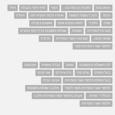
Education
האבות הן המרכבה .
הגוף
הדף היומי בקבלה
היולי
הכתר
הנה: ד נשמה לנשמה
ואחריו הכתר הנקרא תהו
והגידין
ושדה
חלק ד'
לתוהו הנקרא אפס
מושגים בקבלה
מערכת הספירות
מצנפת
שאלות ותשובות בדף היומי בתע"ס
שהוא חכמה.
שם הֲוָיָה ועשר הספירות
תדמית
תלמוד עשר הספירות ספר
לוח השאלות והתשובות
נשמה
קבלה מעשית
ומכנסים
בעל הסולם
אדם סיני
ורביעית דם
אור פנימי
בעל הסולם תלמוד עשר הספירות
אבנט. הבית
תלמוד עשר הספירות חומר לימודי
חלק ב' שאלות ותשובות
הכולל ד' יסודות .
מבחן בתלמוד עשר הספירות חלק ג
תלמוד עשר הספירות