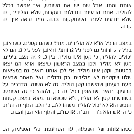
אותם ומתו. אבל שם יש את השורש, איך אפשר בכלל
להוליד. אחת הבעיות הגדולות בעקרות, שלא מולידים, זה
שלא יודעים לעורר השתוקקות נכונה. מייד נראה איך זה
קרה.
במצב הרגיל או"א לא מולידים. מתי? כשהם קטנים. כשראובן
בגיל 5-7 ורותי גם לפני גיל 12 וחצי, וראובן לפני גיל 13 הם לא
יכולים להוליד, כי קטן אינו מוליד. בין 9-13 זה מצב ביניים.
קטן לא מוליד ולכן במצב הראשון שיצאו או"א הם יצאו
בקטנות. וקטן אינו מוליד. אז לכן אנחנו רואים גם במציאות
שלנו שקטנים לא מולידים. רק גדולים. ואל תאמר שראית
פעם בעיתון שמישהו קטן הוליד. זה לא משנה. מדברים על
הרעיון. רואים שבאופן רגיל זה כך, ולמה? כי זה השורש.
בשורשים קטן לא מוליד, ז"א שכשאדם נמצא במצב קטנות
הנפש הוא לא יכול להוליד משהו ללב, כי הלב, הגוף זה הז"ת.
כי הראש הוא ג"ר – חב"ד, או כח"ב, והגוף הוא הבן והבת.
כשהרצונות של השפעה, עד הסרעפת, כלי הנשימה, הם