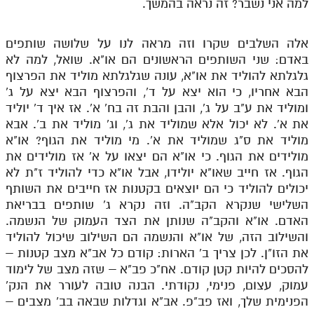
למה אני נשבר? זה נראה בהמשך.
אלה השלבים שקרו וזה מראה לנו על שלושה שותפים
באדם: שני השותפים הראשונים הם או"א. שואל, למה לא
גלגלתא להוליד את או"א, עונה שגלגלתא מוליד את הפרצוף
הבא אחריו, כי הוא יצא על ד', והפרצוף הבא יצא על ג'
ומוליד את ע"ב על ג', והבן והבת זה בח' א'. אז איך ד' יוליד
את א'. לא יכול אלא שמוליד את ג', וג' מוליד את ב'. אבא
מוליד את ס"ג שמוליד את א'. מי מוליד את הגוף? או"א
מולידים את הגוף. כי או"א הם יצאו על א' אז מולידים את
הגוף. אז חייב שאו"א יולידו, אבל או"א כדי להוליד ז"ת לא
יכולים להוליד כי הם יוצאים בקטנות אז חייבים את השותף
השלישי שנקרא הקב"ה. וזה נקרא ג' שותפים בבריאת
האדם. או"א והקב"ה שנותן את הצד העמוק של הנשמה.
והשילוב הזה, של או"א והנשמה הם השילוב שיכול להוליד
את הזו"ן. לכן צריך ב' הארות: קודם כל אב"א מצב קטנות –
להסכים להיות קטן קודם. אח"כ פב"א – שזה מצב של לימוד
עמוק, עצום, פנימי, נקודתי. הבנה טובה לעורר את הנק'
הפנימית שלך, ואז פב"פ. אב"א וגדלות שבאה בב' מצבים –