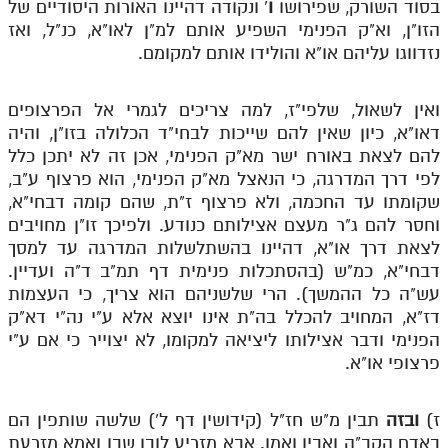
בסוד השורק, שפירושו
ו
' ונקודה דהיינו האורות היסודיים של
הזו"ן, וא"ק הפנימי השפיע אותם למ"ן לאו"א, כנ"ל, ואז
נזדווגו עליהם או"א והולידו אותם למקומם.
ואין לשאול, שלפי"ז, למה צריכים לגמרי אל הפרצופים
דאו"א, כיון שאין להם שייכות לבחי"ד הכלולה בזו"ן, והיה
להם לצאת באורח ישר מא"ק הפנימי, אכן זה לא יתכן כלל
לפי דרך המדרגה, כי הנאצל מא"ק הפנימי, הוא פרצוף ע"ב,
שקומתו עד החכמה, ולא פרצוף ז"ת, שהם קומה דבחי"א,
וחסר להם ג"ר מעצם אצילותם כנודע. ולפיכך זו"ן מחויבים
לצאת דרך או"א, דהיינו בהשתלשלות המדרגה עד למסך
דבחי"א, כמ"ש (בהסתכלות פנימית דף תמ"ב ד"ה ועדיין.
עש"ה כל ההמשך). הרי שלשניהם הוא צריך, כי העצמות
דז"א, המחויב להכלל בה"ת אינו יוצא אלא ע"י נה"י דא"ק
הפנימי ודבר אצילותו ליציאה למקומו, לא יצוייר כי אם ע"י
פרצופי או"א.
ז)
ובזה
תבין מ"ש חז"ל (קידושין דף ל') שלשה שותפין הם
באדם הקב"ה ואביו ואמו. אבא מזריע לובן שבו ואמא מזרעת