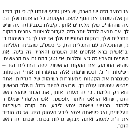
אז במצב הזה יש הארה, יש רצון טבעי שנתנו לך. כי נק' דס"ג
הן אלה שנתנו את הגוף למצב הקטנות. כל הרצונות שלך הם
מה שההורים שלך מלמדים אותך. קיבלת בטבע וזה מה שיש
לך. אם תרצה לגדול יותר מזה, לעבור לרצונות אחרים במקום
התכלית שלך, במקום המופשט שלך אז יהיו לך גם רשימות ד'
ג', שהתכללת עם התכלית הזו, כי כשס"ג, שהבינה העליונה
'בראשית ברא אלוקים את השמים והארץ' זה בינה. את
השמים והארץ זה ז"א ומלכות, אז נטע בהם גם את הראשית,
שהיא החכמה, את המקום הראשוני, שזה התכלית הזו –
רשימות ד' ג'. וכשרשימות אלה מתעוררות אחרי הקטנות,
כשגמרת את הקטנות מתעוררות רשימות של הגדלות. אתה
מרגיש שמשהו עולה בך, שרוצה להיות גדול. השלב הראשון
הוא רק הלימוד. כי זה מעורר אותך, את הכתר שהוא ראש
הזכר, שהוא הראש היותר מופשט. ראש הלימודי שמעורר
ללמוד. מרגיש שאתה צמא לידע. מה קורה בעולמות
העליונים, ואז כשאתה צמא לידע העמוק הזה, אז זה מוריד
את ה"ת למטה, ואתה מבקש גדלות בכתר, שכתר זה ראש
הזכר.