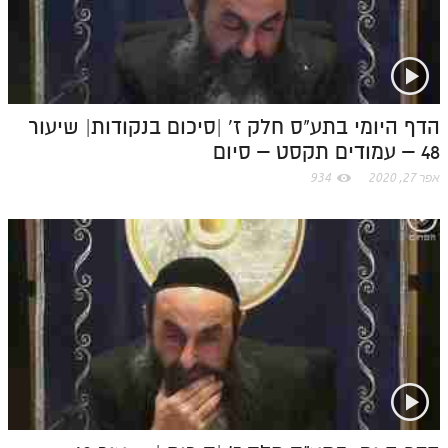
o
m
הדף היומי בתע"ס חלק ז' |סיכום בנקודות| שיעור
48 – עמודים תקסט – סיום
אפר 27, 2020
934