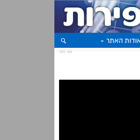
ודות האתר
480