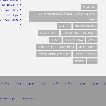
בית שער הכוו
ניצוץ בורא
כתבי האר"י ה
כל פרצוף עליון נק' מאציל כלפי הפרצוף שלמטה
עץ חיים
ממנו
פנים מאירות 
בית שער הכוונות
המדרגה
תלמוד עשר הספירות ספר
מאיר בו הא"ס
קבלה
אשר כל פרצוף
חלק ד'
מיעוט הלבנה
תלמוד עשר הספירות - פורים
הכולל ד' יסודות .
אור העליון ממטה למעלה
2013
תדמית
ג
חלק ד
חלק ה
חלק ו
חלק ז
חלק ח
חלק ט
חלק י
חלק יא
שידור חי
הזמן סט תלמוד