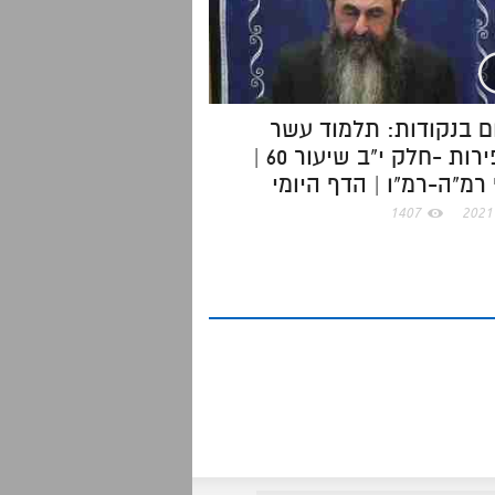
ם בנקודות: תלמוד עשר
הספירות -חלק י"ב שיעור 60 |
רמ"ה-רמ"ו | הדף היומי
1407