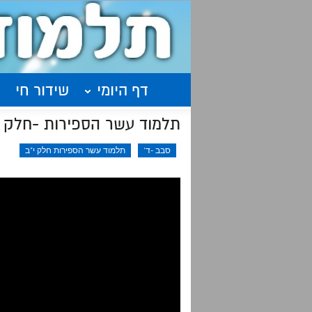
דף היומי
שידור חי
תלמוד עשר הספירות -חלק י"ב שיעור 4 |סיכום| אלף ק
סבב -ד'
תלמוד עשר הספירות חלק י"ב