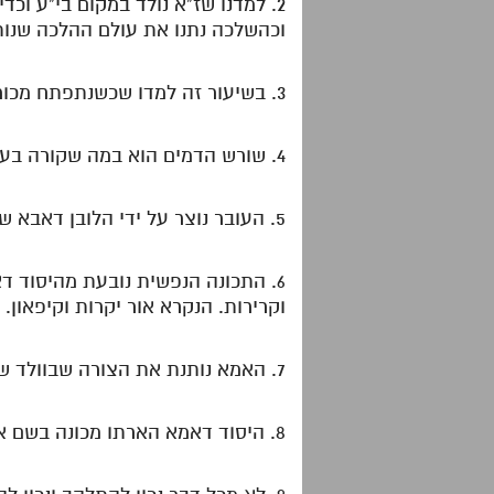
2. למדנו שז"א נולד במקום בי"ע וכ
וכהשלכה נתנו את עולם ההלכה שנות
3. בשיעור זה למדו שכשנתפתח מכורה של האישה בעת לידת העובר יוצאים דמים ,
4. שורש הדמים הוא במה שקורה בעת יצירת העובר.
5. העובר נוצר על ידי הלובן דאבא שתפקידו בדומה לגבינה שהוא מגבן ומאפשר להקפיא את החלב והוא נקרא המיסו.
6. התכונה הנפשית נובעת מהיסוד ד
וקרירות. הנקרא אור יקרות וקיפאון.
7. האמא נותנת את הצורה שבוולד שהיא בצמצום ב' יסודה הוא בבחינת רחב וקצר דהיינו רחב בחסדים וקצר בחכמה.
8. היסוד דאמא הארתו מכונה בשם אש הגבורות והחימום שהוא ההתלהבות וההשתוקקות שנותנת הנקבה לזיווג וליצירת הולד.