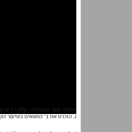
תלמוד עשר הספירות -חלק י"ב שיעור 4 |סיכום| אלף קלג-קלד| הדף ה
1. הזכרנו את ב' הנושאים בשיעור הקודם שהם – התרוקנות הנה"י דישסו"ת לצורך זיווג לנתינת צלם בנה"י הריקניים לצורך ז"א