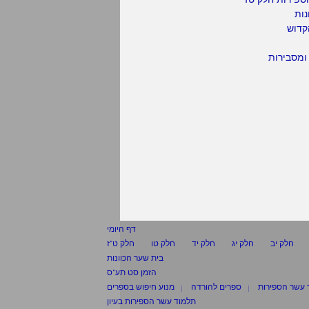
נות
קדוש
ומסבירות
דף היומי
חלק יב
חלק יג
חלק יד
חלק טו
חלק ט"ז
בית שער הכוונות
הזמן סט תע"ס
 עשר הספירות
ספרים להורדה
מנוע חיפוש בספרים
תלמוד עשר הספירות בעיון