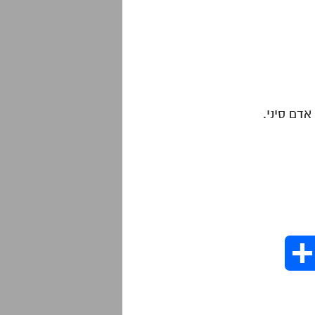
דם סיני.
S
h