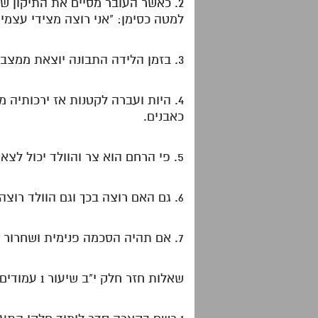
2. כאשר העובר מסיים את התיקון ש
למטה כסימן: "אני רוצה מצידי עצמי 
3. בזמן הלידה התבונה יוצאת ממצב הגדלות ועושה זווג על קטנות לצורך הז"א והיא הנקראת תבונה הג'.
4. היות ועברה לקטנות אז ירכותיה
כאבנים.
5. פי הרחם הוא צר והוולד יכול לצאת משם רק אם יפתחו הצירים ויתרחב המקום הצר.
6. גם האם רוצה בכך וגם הוולד רוצה בכך והצירים נועדו כדי שיוכל להימשך התהליך.
7. אם תהיה הסכמה פנימית ושחרור עצמי אז הצירים והפתיחה תהיה קלה ומהירה ואם נתנגד לתהליך נצטרך לעבור אותו בדרך ייסורים.
שאלות חזר חלק י"ב שיעור 1 עמודים א'קכ"ז-א'קכ"ח