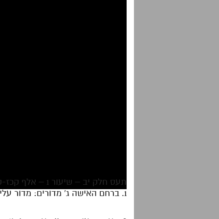
תעס חלק יב – שיעור 1 – אלף קכז-קכח
1. ברחם האישה ג' מדורים: מדור עליון אמצעי ותחתון שבהם מתוקנים בהתאמה: אנ"כ וכל זה במשך זמן העיבור.