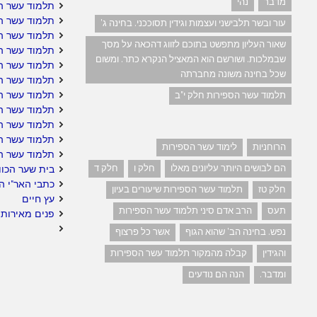
מדבר
נהי
תלמוד עשר הס
תלמוד עשר הס
עור ובשר תלבישני ועצמות וגידין תסוככני. בחינה ג'
תלמוד עשר ה
שאור העליון מתפשט בתוכם לזווג דהכאה על מסך
תלמוד עשר ה
שבמלכות. ושורשם הוא המאציל הנקרא כתר. ומשום
תלמוד עשר הס
שכל בחינה משונה מחברתה
תלמוד עשר ה
תלמוד עשר הס
תלמוד עשר הספירות חלק י"ב
תלמוד עשר הס
תלמוד עשר הס
תלמוד עשר ה
הרוחניות
לימוד עשר הספירות
תלמוד עשר ה
הם לבושים היותר עליונים מאלו
חלק ו
חלק ד
בית שער הכוו
כתבי האר"י ה
חלק טז
תלמוד עשר הספירות שיעורים בעיון
עץ חיים
תעס
הרב אדם סיני תלמוד עשר הספירות
פנים מאירות 
נפש. בחינה הב' שהוא הגוף
אשר כל פרצוף
והגידין
קבלה מהמקור תלמוד עשר הספירות
ומדבר.
הנה הם נודעים