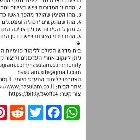
1.רשם בקצרה סדר לימוד חלקי התע"ס עד חלק יב ועד בכלל.
2. מהם ג' המדורות שיש באישה ומה מתתקן בכל אחד מהם?
3. מהו הסימן שהולד מהפך ראשו כדי להיולד?
4. מהו שמתקשים ירכתיה ומצטננים כאבנים בעת הלידה?
5. מהן ג' הסיבות שבגינן צריכה התבונה לסלק האורות מתוך הנה"י שלה?
6. מהם ריבוי האורות שיש בבטן התבונה בעת הלידה ומדוע הם גורמים לפתיחת הדלתות?
❦
בית מדרש הסולם ללימוד פנימיות ה
ניתן לעקוב אחרי העדכונים וליצור ק
stagram.com/hasulam.community
hasulam.site@gmail.com
הצטרפו ללימוד התע״ס היומי: https://dafhayomitaas.org.il
אתר הבית: https://www.hasulam.co.il
צור קשר: https://bit.ly/34offe4
R
T
F
W
e
w
a
h