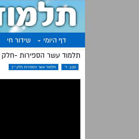
דף היומי
שידור חי
תלמוד עשר הספירות -חלק י"ב שיעור 1 |סיכום|אלף ק
סבב -ד'
תלמוד עשר הספירות חלק י"ב