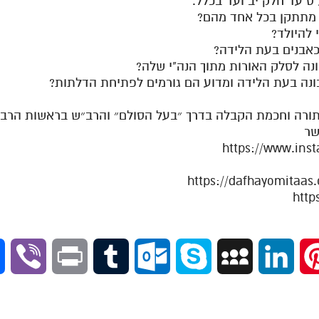
תורה וחכמת הקבלה בדרך ״בעל הסולם״ והרב״ש בראשות הרב א
שר
https://www.in
V
P
T
O
S
M
L
P
i
r
u
u
k
y
i
i