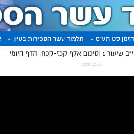
הזמן סט תע"ס
תלמוד עשר הספירות בעיון
א
כז-קכח| הדף היומי
דצמ 22, 2020