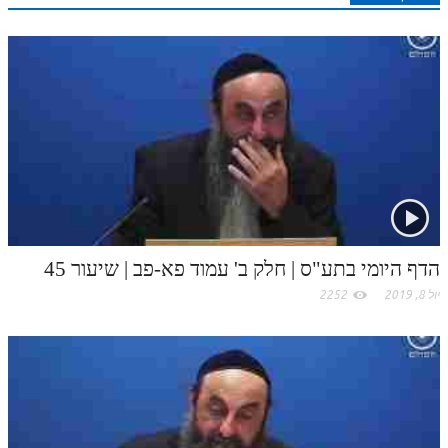
r
o
n
s
k
p
k
t
.
c
o
m
הדף היומי בתע"ס | חלק ב' עמוד פא-פב | שיעור 45
יול 8, 2019
2252