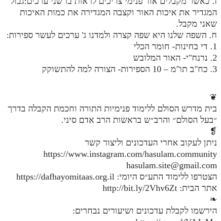
ז. כאשר מקבלים אור פנימי צריכים לראות בו שני ערכים:גבול
לאתר ספר הרב
המגדיר את איכות האור וקצבה המגדירה את כמות האיכות
דף היומי בזוהר הקדוש
שאני מקבל.
ח. השפה שלנו היא שפה קצרה ולמדנו ג' ערכים לעשר ספירות:
1. די בחינות- חומר הכלי
2. נרנח"י- האור המלובש
3. כח"ב תו"מ – 10 הספירות- הצורה למה להתשוקק
❦
בית מדרש הסולם ללימוד פנימיות התורה וחכמת הקבלה בדרך
״בעל הסולם״ והרב״ש בראשות הרב אדם סיני.
❡
ניתן לעקוב אחרי העדכונים וליצור קשר
https://www.instagram.com/hasulam.community
hasulam.site@gmail.com
הצטרפו ללימוד התע״ס היומי: https://dafhayomitaas.org.il
אתר הבית: http://bit.ly/2Vhv6Zt
❧
הירשמו לקבלת עדכונים ושיעורים נבחרים: