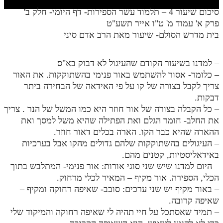
חלק י
סיכום שיעור 4 – תלמוד עשר הספירות- דף היומי- חלק ב'
חלק יא
פרק א' עמוד מ' ט"ו אייר תשע"ט
בית מדרש הסולם- שיעור מאת הרב אדם סיני
חלק יב
חלק יג
– למדנו בשיעור הקודם שהעיגול לא דבוק בא"ס
– כלומר- אסור להשתמש באור פנימי בהשתוקקות. את האור
חלק יד
צריך לקבל בצורה של קו על פי האידאה של הבחירה ביתר
חלק טו
דבקות.
– כל הקבלה בצורה של אור חוזר היא כמו המשל של הנר . צריך
חלק ט"ז
את החלב- חומר הגלם ואת הפתילה שהיא משל למסך ואת
ההארה שהיא כבר הקו. הארה בכלים דאור חוזר.
בית שער הכוונות
– העיגולים בהשתוקקות שלהם גדולים מהקו אבל בערכיות
שידור חי
באידאליסטיות, קטנים מהם.
– היום למדנו שיש שני סוגי אורות: אור פנימי- המתלבש בתוך
הכלי, הספירה. אור מקיף – המאיר לכלי מרחוק.
הזמן סט תע"ס
– באור מקיף יש שני ערכים: סובב- שאיפה רחוקה ומקיף –
הזמן סט תלמוד עשר הספירות
שאיפה קרובה.
– תמיד שאסתכל על חיי תהיה לי שאיפה רחוקה והמיקוד שלי
ספרים להורדה