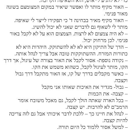
כדי לא להגיע לייאוש, הוא השאיפה הקרובה.
– האור מקיף מותר לו ואפשר שיאיר במקום המצומצם בשונה
מנוע חיפוש בספרים
מאור פנימי.
תלמוד עשר הספירות בעיון
– האור מקיף מאיר בבחינה ד' כי תפקידו לייצר לי שאיפה.
מותר לי לשאוף גם לדברים שאני לא יכול להשיג.
תלמוד עשר הספירות חלק א
– לא היה צמצום לא לרצות. הצמצום הוא על לא לקבל באור
פנימי. לכן מרחוק יכול.
תע"ס חלק ב' עיון
– הדך של התיקון היא לא לא להשתוקק. היהדות היא לא
כתורות המזרח. ההשתוקקות טובה אבל צריך לנהל אותה.
תע"ס חלק ג' עיון
– נקודה נוספת- אסור לקבל את האור בצורה של עיגול, אך דרך
תלמוד עשר הספירות חלק ד
הקו, מותר לעיגול לקבל, כשהוא משמש את הקו.
– כאשר מקבלים בדרך של קו, אז האור מתקבל דרך גבול
תלמוד עשר הספירות חלק ה
וקצבה.
תלמוד עשר הספירות חלק ו
– גבול- מגדיר את האיכות שאותו אני מקבל
– קצבה- את הכמות
תלמוד עשר הספירות חלק ז
– בכל הארה שאתה הולך לקבל, גם מאכל משובח אומר
הרמב"ם לא להרבות. יש קצבה.
תלמוד עשר הספירות חלק ח
– לנהל את חיינו כך – ללכת לדבר איכותי אבל גם לזה צריכה
תלמוד עשר הספירות חלק ט
להיות קצבה.
– למשל אסור ללמוד כל היום תורה.
תלמוד עשר הספירות חלק י