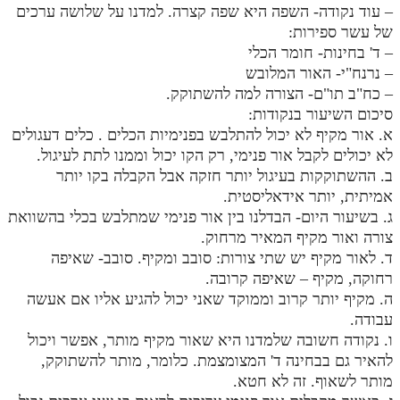
– עוד נקודה- השפה היא שפה קצרה. למדנו על שלושה ערכים
תלמוד עשר הספירות חלק יא
של עשר ספירות:
– ד' בחינות- חומר הכלי
תלמוד עשר הספירות חלק יב
– נרנח"י- האור המלובש
– כח"ב תו"ם- הצורה למה להשתוקק.
תלמוד עשר הספירות חלק יג
סיכום השיעור בנקודות:
תלמוד עשר הספירות חלק יד
א. אור מקיף לא יכול להתלבש בפנימיות הכלים . כלים דעגולים
לא יכולים לקבל אור פנימי, רק הקו יכול וממנו לתת לעיגול.
תלמוד עשר הספירות חלק טו
ב. ההשתוקקות בעיגול יותר חזקה אבל הקבלה בקו יותר
אמיתית, יותר אידאליסטית.
תלמוד עשר הספירות חלק טז
ג. בשיעור היום- הבדלנו בין אור פנימי שמתלבש בכלי בהשוואת
בית שער הכוונות
צורה ואור מקיף המאיר מרחוק.
ד. לאור מקיף יש שתי צורות: סובב ומקיף. סובב- שאיפה
אודות האתר
רחוקה, מקיף – שאיפה קרובה.
ה. מקיף יותר קרוב וממוקד שאני יכול להגיע אליו אם אעשה
אודות האתר
עבודה.
בעל הסולם
ו. נקודה חשובה שלמדנו היא שאור מקיף מותר, אפשר ויכול
להאיר גם בבחינה ד' המצומצמת. כלומר, מותר להשתוקק,
אתר הבית
מותר לשאוף. זה לא חטא.