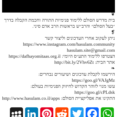
חלק י
חלק יא
❦
בית מדרש הסולם ללימוד פנימיות התורה וחכמת הקבלה בדרך
חלק יב
״בעל הסולם״ והרב״ש בראשות הרב אדם סיני.
חלק יג
❡
ניתן לעקוב אחרי העדכונים וליצור קשר
חלק יד
https://www.instagram.com/hasulam.community
hasulam.site@gmail.com
חלק טו
הצטרפו ללימוד התע״ס היומי: https://dafhayomitaas.org.il
חלק ט"ז
אתר הבית: http://bit.ly/2Vhv6Zt
❧
בית שער הכוונות
הירשמו לקבלת עדכונים ושיעורים נבחרים:
https://goo.gl/VAJgMz
שידור חי
עשו מנוי לזוהר הקדוש לחיזוק הפנימיות בעולם:
https://goo.gl/cPLdsk
הזמן סט תע"ס
התקינו את אפליקציית הסולם: http://www.hasulam.co.il/apps
הזמן סט תלמוד עשר הספירות
M
L
P
R
T
F
W
ספרים להורדה