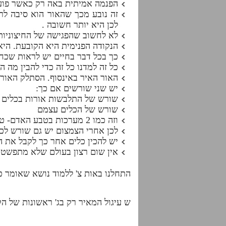
הפנמה אמיתית באה רק כאשר פוע
זה נובע מכך שהאור הוא סיבה לרצ
לכן היא יותר חשובה .
לא לחשוב שהפגישה של החיצוניות
הנקודה הפנימית היא הקובעת. הי
כך בכל דבר בחיים יש לראות שכח 
כל זה למדנו כל זה כדי להבין מה 
האור האיר באינסוף. הסתלק האור ו
יש שני שורשים אם כך:
שורש של התלבשות אורות בכלים
שורש של הכלים עצמם
וזה כמו 2 מערכות בטבע האדם- טבע האור, השביעה ,שואפים אליו אבל בלי כלים לא יהיה לו איפה להיתפס
לכן אחרי הצמצום יש גם שורש לכ
יש להכין כלים אחר כך לקבל את ה
אין שום רצון בעולם שלא מתפשט ו
התחלנו באות צ' ללמוד נושא שאומר כ
ש עיגול המאיר רק בג' ראשונות של הק