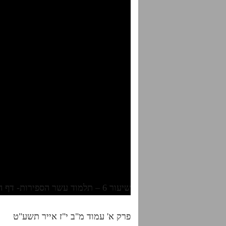
שיעור 6 – תלמוד עשר הספירות- דף היומי- חלק ב'
פרק א' עמוד מ"ב י"ז אייר תשע"ט