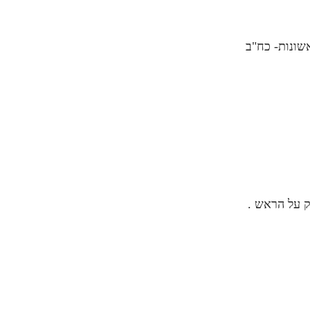
שונות- כח"ב
ק על הראש .