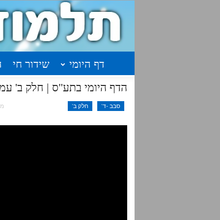
דף היומי
שידור חי
ה
הדף היומי בתע"ס | חלק ב' עמוד
סבב -ד'
חלק ב'
מאי 2