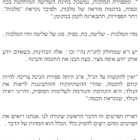
". ומספירת המלכות, נמשכת בחינת השליטה המוחלטת בכח
וכפיה, בדוגמת מוראה של מלכות, ולפיכך נקראת "מלכות".
ויתר הספירות, תתבארנה לקמן במקומן."
מהי המלכות – שליטה, כח, כפיה. סוג של שליטה זוהי המלכות .
יש ז"א שמחולק לחג"ת נה"י וכו '. אלה הבחינות. כשאדם יודע
אותן יודע איפה מצוי. כעת הבנו את החכמה והבינה .
"ואין להקשות על הנ"ל, א"כ היתה ספירת הבינה צריכה להיות
קודם לחכמה, שהרי ההשתוקקות וההתבוננות לראות את
הנולד, היא הקודמת והגורמת לשלימות הסופית, דהיינו ראית
הנולד, שנקראת חכמה."
ראיית הפרטים זה הדבר הראשון שקורה לנו .אנחנו רואים את
הפרטים ומהם רוצים להסיק כלל .הכלל הוא המהות של הדבר .