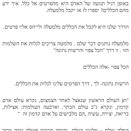
באופן רגיל תנועה של האדם היא מהפרטים אל כלל. איך ידע
מהם הכללים? יספרו לו או יקבל מלמעלה.
הדרך שלנו היא לקבל את הכללים מלמעלה ולייחס אליו פרטים.
מלמעלה נותנים דבר שלם . מלמטה צריכים לגלות את השלמות
הזו . זו דרך "הכל צפוי והרשות נתונה"
הכל צפוי -אלה הכללים
הרשות נתונה- לך , דרך הפרטים עלינו לגלות את הכללים.
"ת( העולם הראשון שנאצל לאחר הצמצום, נקרא עולם אדם
קדמון, ונקרא ג"כ עולם הכתר. וארבעה העולמות: אצילות,
בריאה, יצירה, עשיה ,הם מלבישים על אדם קדמון זה "
המלה עולם – מלשון העלם. נהיתה סביבת פעולה שבה צריך