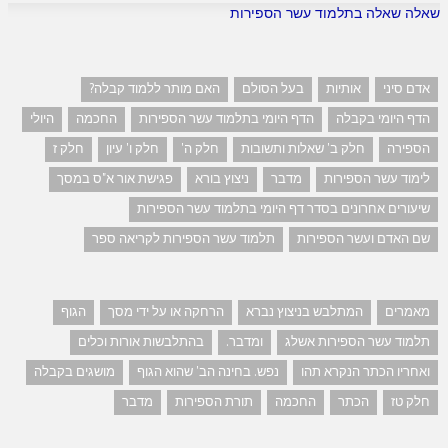
שאלה שאלה בתלמוד עשר הספירות
אדם סיני
אותיות
בעל הסולם
האם מותר ללמוד קבלה?
הדף היומי בקבלה
הדף היומי בתלמוד עשר הספירות
החכמה
היולי
הספירה
חלק ב' שאלות ותשובות
חלק ה'
חלק ו' עיון
חלק ז
לימוד עשר הספירות
מדבר
ניצוץ בורא
פגישת אור א"ס במסך
שיעורים אחרונים בסדר דף היומי בתלמוד עשר הספירות
שם האדם ועשר הספירות
תלמוד עשר הספירות לקריאה ספר
מאמרים
המתלבש בניצוץ נברא
הרחקה או על ידי מסך
הגוף
תלמוד עשר הספירות אשלג
ומדבר.
בהתלבשות אורות וכלים
ואחריו הכתר הנקרא תהו
נפש. בחינה הב' שהוא הגוף
מושגים בקבלה
חלק טז
הכתר
החכמה
תורת הספירות
מדבר