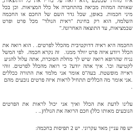
איזו מהות שבטבע ,הוא רואה על בוריו את כל התוצאות,
שאותה המהות מביאה בהתחברה אל כלל המציאות. וכן בכל
מיני חכמות. באופן, שכל גדר השם של החכם או החכמה
השלמה, הוא רק בחינת "ראית הנולד" מכל פרט ופרט
שבמציאות, עד התוצאה האחרונה."
החכמה היא ראיה דדוקטיבית מהכלל לפרטים. . הוא רואה את
הכלל ויודע איזה פרט יוולד ממנו. זה נקרא חכמה. לפי המשל
נניח שהרופא רואה שיש לך מחלת הסוכרת, אתה עלול להגיע
לקטיעה וכו'. איך אתה יודע? כי רואה מהכלל לפרטים. זוהי
ראייה מופשטת. בעה"ס אומר אני מלמד את התורה ככללים
.אני אומר מה הכללים תתחיל לראות איזה פרטים נובעים מהם
.
עלינו לדעת את הכלל ואיך אני יכול לראות את הפרטים
הנובעים מאותו כלל) חכם הרואה את הנולד(.. .
יש פה עניין מאד עקרוני. יש 2 תפיסות בחכמה: