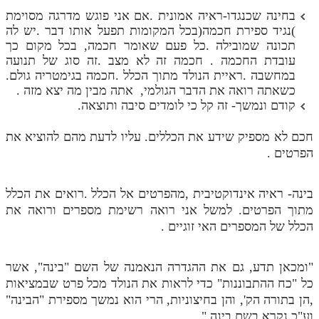
בחינה שכנגדו-ראיה אמונית .אם אני פוגש מדרגה מסוימת
)נגיד ספירת חכמה(בכל המקומות תפעל אותו דבר .יש לה
תכונה שמובילה .כל פעם שאומר חכמה, בכל מקום כך
עובדת החכמה . חכמה זה לא מצב .זה סוג של תנועה
במחשבה .ראיית הנולד מתוך הכלל .חכמה בגימטריה גולם.
כשאתה רואה את הדבר הגולמי, אתה מבין מה יצא מזה .
קודם ונמשך- זה קל כי לומדים סיבה ותוצאה.
חכם לא מספיק שידע את הכללים. עליו לדעת מהם להוציא את
הפרטים .
בינה- ראיה אינדוקטיבית ,מהפרטים אל הכלל .רואים את הכלל
מתוך הפרטים. למשל אני רואה רשימת מספרים ורואה את
הכלל של המספרים האי זוגיים .
"ומכאן תדע, גם את ההגדרה הנאמנה של השם "בינה", אשר
כל "כח ההתבוננות" כדי לראות את הנולד מכל פרט שבמציאות
,הן בתורה הק', והן בחיצוניות, הרי הוא נמשך מספירת "הבינה"
וע"כ נקרא בשם בינה "