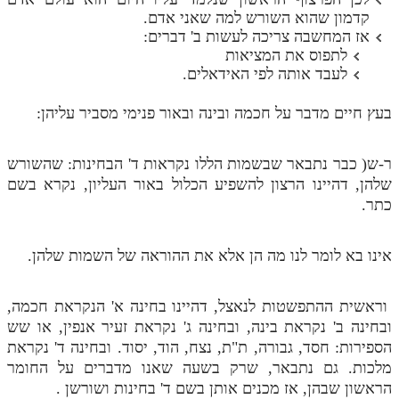
קדמון שהוא השורש למה שאני אדם.
תלמוד עשר הספירות חלק יא
אז המחשבה צריכה לעשות ב' דברים:
לתפוס את המציאות
תלמוד עשר הספירות חלק יב
לעבד אותה לפי האידאלים.
תלמוד עשר הספירות חלק יג
בעץ חיים מדבר על חכמה ובינה ובאור פנימי מסביר עליהן:
תלמוד עשר הספירות חלק יד
תלמוד עשר הספירות חלק טו
ר-ש( כבר נתבאר שבשמות הללו נקראות ד' הבחינות: שהשורש
שלהן, דהיינו הרצון להשפיע הכלול באור העליון, נקרא בשם
תלמוד עשר הספירות חלק טז
כתר.
בית שער הכוונות
אינו בא לומר לנו מה הן אלא את ההוראה של השמות שלהן.
אודות האתר
אודות האתר
וראשית ההתפשטות לנאצל, דהיינו בחינה א' הנקראת חכמה,
ובחינה ב' נקראת בינה, ובחינה ג' נקראת זעיר אנפין, או שש
בעל הסולם
הספירות: חסד, גבורה, ת"ת, נצח, הוד, יסוד. ובחינה ד' נקראת
מלכות. גם נתבאר, שרק בשעה שאנו מדברים על החומר
אתר הבית
הראשון שבהן, אז מכנים אותן בשם ד' בחינות ושורשן .