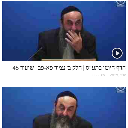
k
t
.
c
o
m
הדף היומי בתע"ס | חלק ב' עמוד פא-פב | שיעור 45
יול 8, 2019
2255