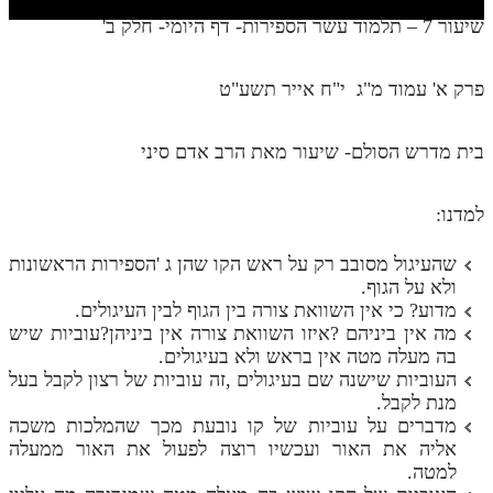
חלק י
שיעור 7 – תלמוד עשר הספירות- דף היומי- חלק ב'
חלק יא
פרק א' עמוד מ"ג י"ח אייר תשע"ט
חלק יב
חלק יג
בית מדרש הסולם- שיעור מאת הרב אדם סיני
חלק יד
חלק טו
למדנו:
חלק ט"ז
שהעיגול מסובב רק על ראש הקו שהן ג 'הספירות הראשונות
ולא על הגוף.
בית שער הכוונות
מדוע? כי אין השוואת צורה בין הגוף לבין העיגולים.
מה אין ביניהם ?איזו השוואת צורה אין ביניהן?עוביות שיש
שידור חי
בה מעלה מטה אין בראש ולא בעיגולים.
העוביות שישנה שם בעיגולים ,זה עוביות של רצון לקבל בעל
הזמן סט תע"ס
מנת לקבל.
מדברים על עוביות של קו נובעת מכך שהמלכות משכה
הזמן סט תלמוד עשר הספירות
אליה את האור ועכשיו רוצה לפעול את האור ממעלה
למטה.
ספרים להורדה