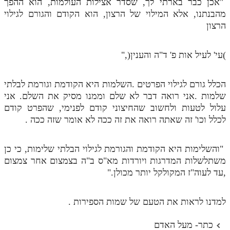
"אכן כבר בארתי לך, שסדר אצילות העולמות, הוא ההפך
מהבנתנו, אלא המילוי של הרצון, הוא הקודם והגורם לגילוי
הרצון
)עי' לעיל אות פ' ד"ה והענין(,"
הכלל גורם לגילוי הפרטים .השלמות היא הקודמת וגורמת לבלתי
שלמות .אני רואה דבר לא שלם וממנו מסיק את השלם. אני
עלול לטעות ולחשוב שהחיצוני קודם לפנימי, שהפרט קודם
לכלל וכו' זה שאתה רואה את זה ככה לא אומר שזה ככה .
"והשלימות היא הקודמת והגורמת לגילוי הבלתי שלימות, כי כן
משתלשלות המדרגות ויורדות מא"ס ב"ה בצמצום אחר צמצום
,עד לעוה"ז המקולקל יותר מכולן."
למדנו לראות את הטעם של שמות הספירות .
כתר- מעל האדם