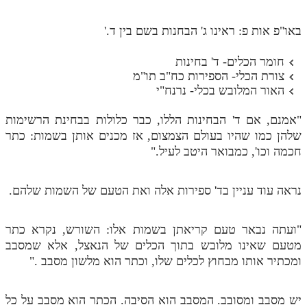
לאתר ספר הרב
דף היומי בזוהר הקדוש
באו"פ אות פ: ראינו ג' הבחנות בשם בין ד.'
חומר הכלים- ד' בחינות
צורת הכלי- הספירות כח"ב תו"מ
האור המלובש בכלי- נרנח"י
"אמנם, אם ד' הבחינות הללו, כבר כלולות בבחינת הרשימות
שלהן כמו שהיו בעולם הצמצום, אז מכנים אותן בשמות: כתר
חכמה וכו', כמבואר היטב לעיל."
נראה עוד עניין בד' ספירות אלה ואת הטעם של השמות שלהם.
"ועתה נבאר טעם קריאתן בשמות אלו: השורש, נקרא כתר
מטעם שאינו מלובש בתוך הכלים של הנאצל, אלא שמסבב
ומכתיר אותו מבחוץ לכלים שלו, וכתר הוא מלשון מסבב ."
יש מסבב ומסובב. המסבב הוא הסיבה. הכתר הוא מסבב על כל