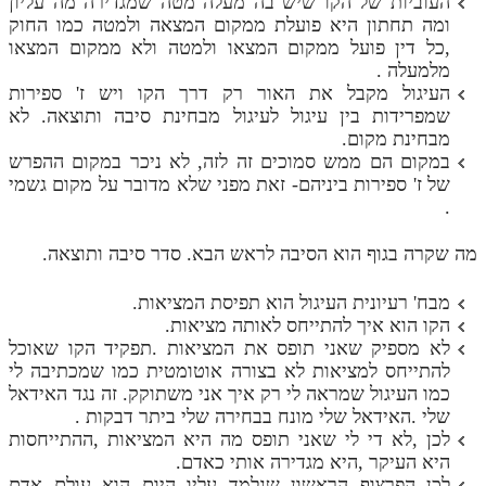
העוביות של הקו שיש בה מעלה מטה שמגדירה מה עליון
ומה תחתון היא פועלת ממקום המצאה ולמטה כמו החוק
מנוע חיפוש בספרים
,כל דין פועל ממקום המצאו ולמטה ולא ממקום המצאו
מלמעלה .
תלמוד עשר הספירות בעיון
העיגול מקבל את האור רק דרך הקו ויש ז' ספירות
שמפרידות בין עיגול לעיגול מבחינת סיבה ותוצאה. לא
תלמוד עשר הספירות חלק א
מבחינת מקום.
במקום הם ממש סמוכים זה לזה, לא ניכר במקום ההפרש
תע"ס חלק ב' עיון
של ז' ספירות ביניהם- זאת מפני שלא מדובר על מקום גשמי
תע"ס חלק ג' עיון
.
תלמוד עשר הספירות חלק ד
מה שקרה בגוף הוא הסיבה לראש הבא. סדר סיבה ותוצאה.
תלמוד עשר הספירות חלק ה
מבח' רעיונית העיגול הוא תפיסת המציאות.
תלמוד עשר הספירות חלק ו
הקו הוא איך להתייחס לאותה מציאות.
לא מספיק שאני תופס את המציאות .תפקיד הקו שאוכל
תלמוד עשר הספירות חלק ז
להתייחס למציאות לא בצורה אוטומטית כמו שמכתיבה לי
כמו העיגול שמראה לי רק איך אני משתוקק. זה נגד האידאל
תלמוד עשר הספירות חלק ח
שלי .האידאל שלי מונח בבחירה שלי ביתר דבקות .
לכן ,לא די לי שאני תופס מה היא המציאות ,ההתייחסות
תלמוד עשר הספירות חלק ט
היא העיקר ,היא מגדירה אותי כאדם.
תלמוד עשר הספירות חלק י
לכן הפרצוף הראשון שנלמד עליו היום הוא עולם אדם