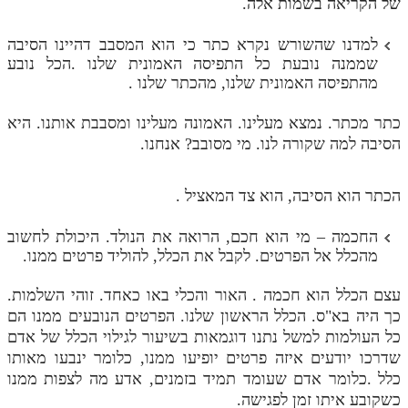
של הקריאה בשמות אלה.
למדנו שהשורש נקרא כתר כי הוא המסבב דהיינו הסיבה
שממנה נובעת כל התפיסה האמונית שלנו .הכל נובע
מהתפיסה האמונית שלנו, מהכתר שלנו .
כתר מכתר. נמצא מעלינו. האמונה מעלינו ומסבבת אותנו. היא
הסיבה למה שקורה לנו. מי מסובב? אנחנו.
הכתר הוא הסיבה, הוא צד המאציל .
החכמה – מי הוא חכם, הרואה את הנולד. היכולת לחשוב
מהכלל אל הפרטים. לקבל את הכלל, להוליד פרטים ממנו.
עצם הכלל הוא חכמה . האור והכלי באו כאחד. זוהי השלמות.
כך היה בא"ס. הכלל הראשון שלנו. הפרטים הנובעים ממנו הם
כל העולמות למשל נתנו דוגמאות בשיעור לגילוי הכלל של אדם
שדרכו יודעים איזה פרטים יופיעו ממנו, כלומר ינבעו מאותו
כלל .כלומר אדם שעומד תמיד בזמנים, אדע מה לצפות ממנו
כשקובע איתו זמן לפגישה.