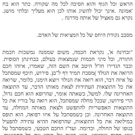
הראש וכל הגוף והוא הסיבה לכל מה שקורה. כתר הוא בח
'אמונה .אינך יכול להשיג אותו לכן הוא מעליך ובלתי מושג.
נקרא גם מאציל של אותה מדרגה .
מסבב נקודת היחס של כל המציאות של האדם.
"ובחינה א', נקראת חכמה, משום שממנה נמשכות חכמת
התורה, וכל מיני חכמות שנמצאות בעולם, בבחינתן הסופית.
וכבר הגדירו חז"ל היטב את השם הזה, שאמרו, איזהו חכם
הרואה את הנולד )מסכת תמיד דף ל"ב(. פירוש, תיכף שמסתכל
על איזה דבר, הוא רואה את הנולד ויוצא הימנו, כלומר, שרואה
את כל התוצאות העתידות לצאת מאותו הדבר, עד התוצאה
האחרונה שלו. למשל, כשאתה אומר, שהרופא הוא חכם גדול,
הרי פירושו, שבכל מחלה שמסתכל, הוא רואה על בוריו את כל
התוצאות האפשריות להתפשט ולצאת מאותה המחלה, עד
התוצאה האחרונה. וכן כשמסתכל על איזו רפואה, הוא תופס
במילואה את כל התוצאות, שהרפואה ההיא עתידה להפעיל
בגופו של החולה, וכדומה. ועד"ז החכם הטבעי, כשמסתכל על