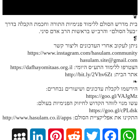
חלק י
חלק יא
❦
בית מדרש הסולם ללימוד פנימיות התורה וחכמת הקבלה בדרך
חלק יב
״בעל הסולם״ והרב״ש בראשות הרב אדם סיני.
חלק יג
❡
ניתן לעקוב אחרי העדכונים וליצור קשר
חלק יד
https://www.instagram.com/hasulam.community
hasulam.site@gmail.com
חלק טו
הצטרפו ללימוד התע״ס היומי: https://dafhayomitaas.org.il
חלק ט"ז
אתר הבית: http://bit.ly/2Vhv6Zt
❧
בית שער הכוונות
הירשמו לקבלת עדכונים ושיעורים נבחרים:
https://goo.gl/VAJgMz
שידור חי
עשו מנוי לזוהר הקדוש לחיזוק הפנימיות בעולם:
https://goo.gl/cPLdsk
הזמן סט תע"ס
התקינו את אפליקציית הסולם: http://www.hasulam.co.il/apps
הזמן סט תלמוד עשר הספירות
M
L
P
R
T
F
W
ספרים להורדה