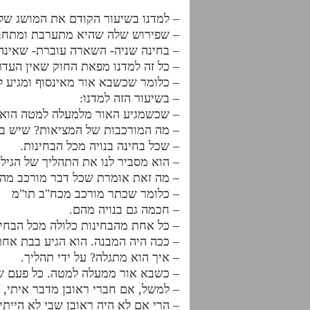
– למדנו בשיעור הקודם את המושג של
– שפירוש שלה שהיא מתערבת ומתחבר
– בחינה שניה- השארה עוברת- שאינ
– כל זה למדנו מפאת החוק שאין העדר 
– כלומר שכשבא אור מאינסוף ומגיע למ
– בשיעור הזה למדנו:
– שכשמגיע האור מלמעלה למטה הוא מ
– מה המורכבות של המציאות? שיש בה
– שכל בחינה בנויה מכל הבחינות.
– הוא מסביר לנו את התהליך של הגילו
– מה זאת אומרת שכל דבר מורכב מהכ
– כלומר שכתר מורכב מכח"ב תו"מ
– חכמה גם בנויה מהם.
– כל אחת מהבחינות כלולה מכל הבחי
– ככה היה המבנה. הוא הגיע בבת אחת
– איך הוא מתגלה? על ידי תהליך.
– כשבא אור ממעלה למטה. כל פעם שע
– למשל, אם חברי ראובן מדבר איתי, א
– הרי אם לא היה ראובן שבי לא הייתי 