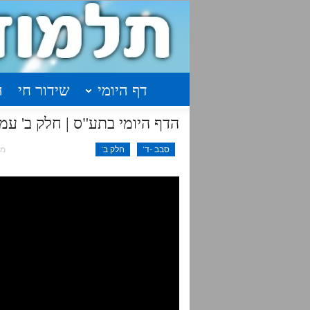
דף היומי
שידור חי
ה
הדף היומי בתע"ס | חלק ב' עמוד 
סבב -ד'
חלק ב'
מאי 7