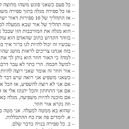
– כל פעם כשאני פוגש משהו מחוצה לי
– או כל ספירה מגלה בתוך ספירה משה
– אז התהליך של 10 ספירות דאור ישר ו10 ספירות דאור חוזר
– שזה תהליך של אור שבא ממעלה למט
– הוא מגלה את המורכבות הזו שבכל 
– בזוהר הקדוש כתוב שהאדם הוא עול
– עכשיו זה יכול להיות לנו ברור איך 
– בזה אנחנו צריכים לראות מושג שהוא
– למה? כי האור חוזר הוא נותן לך 
– למשל חכמה. הרי כתר לא עבר דרכה. 
– אור חוזר זה אומר שאני רוצה להיות
– כשאני משפיע אני רואה שיש דבר ל
– אם אני לא רוצה להשפיע, אז הכל אני
– אם אני התחתון והכל יתנקז אלי אז
– אם מוכנה להיות משפיעה, מגלה בא
– וזה נקרא אור חוזר.
– שהוא בא ממטה למעלה. אני מטה בחש
– א. לומדים פה את כח ההתכללות.
– ב. כל ספירה בנויה כדבר שלם.