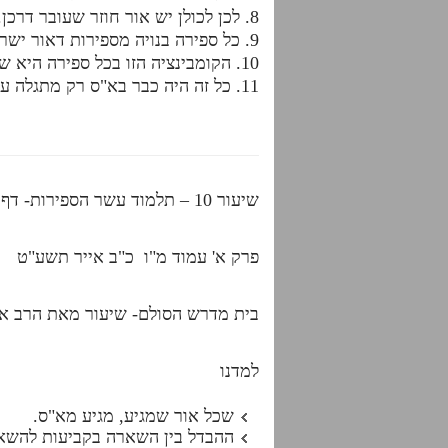
8. לכן לכולן יש אור חוזר שעובר דרכן. למלכות 10 ליסוד 9 וכו'
9. כל ספירה בנויה מספירות דאור ישר וספירות דאור חוזר והשילוב הזה נותן 10 ספירות לכל ספירה.
10. הקומבינציה הזו בכל ספירה היא שונה.
11. כל זה היה כבר בא"ס רק מתגלה עכשיו בתהליך של 10 ספירות דאור ישר ו10 ספירות דאור חוזר.
שיעור 10 – תלמוד עשר הספירות- דף היומי- חלק ב'
פרק א' עמוד מ"ו כ"ב אייר תשע"ט
בית מדרש הסולם- שיעור מאת הרב אד
למדנו
שכל אור שמגיע, מגיע מא"ס.
ההבדל בין השארה בקביעות להשא