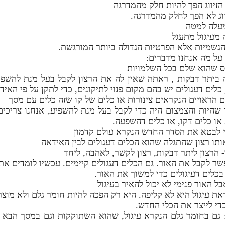
זיווג הפך להיות חלק מהמדרגה
וג לא הפך לחלק מהמדרגה.
מעלה למטה
 מעיגול מתעגל
גשמיות אלא הפרטיות הגדולה ביותר המורגשת.
על מה אנחנו מדברים:
"ס שהוא שלם בכל השלמויות
 ביתר דבקות , ראתה שאין לה את הרצון לקבל בעל מנת להשפי
כלים דעגולים יש בהם מקום פנוי לתיקונים, כדי לתקן על פי האיד
ם הראויים הנקראים צינורות או כלים של קו שזה כלים עם מסך
היות והצמצום היה כדי לקבל בעל מנת להשפיע, אנחנו צריכי
או כלים דקו, או כלים דהשפעה.
י לבטא את הסדר החדש הנקרא עולם קדמון
ותו רצון שהתגלה שהוא הכלים דעגולים לבין האידאה
- הרצון ליתר דבקות, רצון לקשר, לאהבה, ליחד
ר לקבל את האור. גם הכלים דעגולים קיימים. עכשיו לומדים את 
לים דעיגולים כדי למשוך את האור.
בל האור פנימי לא יכול להאיר בעיגול
 עיגול היא לא קליפה. היא רק הפכה להיות חומר גלם ולא מוצר
י לייצר את הכלי החדש.
 גם בחומר גלם הנקרא עיגול, שהוא השתוקקות וגם במסך הבא 