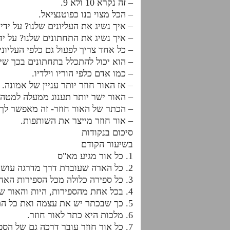
– זה נקרא 10 ולא 9.
– הכל מצוי בנו כפוטנציאל.
– איך נשיג את העליונים שלנו? על ידי 
– איך נשיג את התחתונים שלנו? על יד
– כל אחד צריך לפעול גם כלפי העליו
– הוא יכול להתכלל בתחתונים בכך שי
– כמו אדם כלפי הוריו וילדיו.
– אז האור חוזר יותר עניין של אמונה.
– האור ישר יותר תענוג ממעלה למטה.
– הכתר של האור חוזר- זה מאפשר לך 
– אור חוזר מייצר את השותפות.
סיכום בנקודות
בשיעור הקודם
1. כל אור מגיע מא"ס
2. כל הארה שעוברת דרך מדרגה עושה רושם. או השארה בקביעות או השארה עוברת.
3. כל ספירה כלולה מכל הספירות האחרות גם כן. זה נקרא חוק ההתכללות.
4. בכל אחת מהספירות, היות והאור של התחתונה ממנה עבר דרכה, לכן כלולה גם ממנה.
5. כך שבכתר יש את עצמה ואת כל התחתונות לה, דהיינו 10 וכו'
6. מלכות היא כתר לאור חוזר.
7. כל אור חוזר עובר דרכה גם של הספירות שמעליה