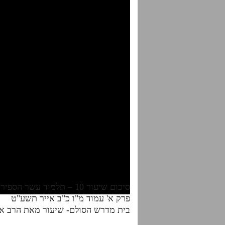
סיכום שיעור 10 – תלמוד עשר הספירות- דף היומי- חלק ב'
פרק א' עמוד מ"ו כ"ב אייר תשע"ט
בית מדרש הסולם- שיעור מאת הרב אד