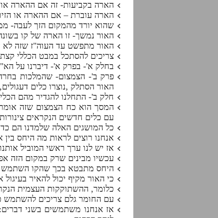
הארה בקביעות- זה אם ההארה או ה
הארה עוברת – אם ההארה או הזיו
שהוא יורד מהמקום הזך לעבה- מ
האור נמשך- זו הארה של קו בשונה
האור מתפשט עד העוה"ז שזה לא ה
צריכים להסתכל במבט הכללי קצת 
בחלק א'- בפרק א'- דיברנו על הא
פרק ב'- הצמצום- שהמלכות בחרה
האור הסתלק ,נוצרו כלים דעגולים, 
חלק ב'- התחלנו להגדיר מהם הכלי
המסך הוא כח הצמצום שזה אומר ש
עם כלים חדשים הנקראים צינורות 
כל המושגים האלה שלמדנו הם כד
אנחנו רוצים לראות מה היחס בין א
אז יש לנו ערך ראשי המוביל אותנו
עכשיו מבינים שרק במקום הזה אפש
היחס מתבטא בכך שהקו השתמש בכ
כי האור מקיף יכול להאיר בעיגול א
כלומר, ההשתוקקות העצמית הנקראת
עם החומר גלם צריכים להשתמש כד
אז אנחנו משתמשים בשני דברים: