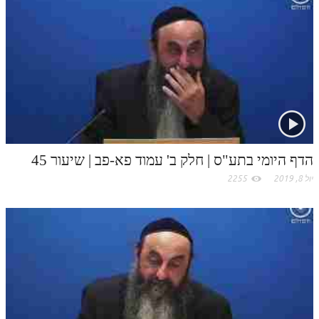
k
t
.
c
o
m
הדף היומי בתע"ס | חלק ב' עמוד פא-פב | שיעור 45
יול 8, 2019
2255