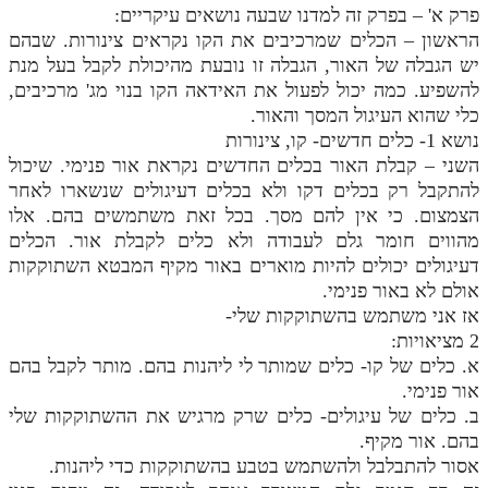
לאתר ספר הרב
פרק א' – בפרק זה למדנו שבעה נושאים עיקריים:
הראשון – הכלים שמרכיבים את הקו נקראים צינורות. שבהם
דף היומי בזוהר הקדוש
יש הגבלה של האור, הגבלה זו נובעת מהיכולת לקבל בעל מנת
להשפיע. כמה יכול לפעול את האידאה הקו בנוי מג' מרכיבים,
כלי שהוא העיגול המסך והאור.
נושא 1- כלים חדשים- קו, צינורות
השני – קבלת האור בכלים החדשים נקראת אור פנימי. שיכול
להתקבל רק בכלים דקו ולא בכלים דעיגולים שנשארו לאחר
הצמצום. כי אין להם מסך. בכל זאת משתמשים בהם. אלו
מהווים חומר גלם לעבודה ולא כלים לקבלת אור. הכלים
דעיגולים יכולים להיות מוארים באור מקיף המבטא השתוקקות
אולם לא באור פנימי.
אז אני משתמש בהשתוקקות שלי-
2 מציאויות:
א. כלים של קו- כלים שמותר לי ליהנות בהם. מותר לקבל בהם
אור פנימי.
ב. כלים של עיגולים- כלים שרק מרגיש את ההשתוקקות שלי
בהם. אור מקיף.
אסור להתבלבל ולהשתמש בטבע בהשתוקקות כדי ליהנות.