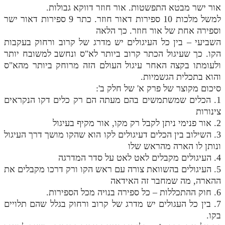
אור ישר מבטא התפשטות. אור חוזר דווקא גבולות.
למשל מלכות 10 ספירות דאור חוזר. כתר 9 ספירות דאור ישר
וספירה אחת של אור חוזר. כך הלאה
השביעי – בין כל העיגולים יש מדרג של קרוב ורחוק בעקבות
הקו. כך שעיגול הכתר קרוב ביותר לא"ס ונחשב למשובח יותר
ולעומתו בקצה האחר עיגול העולם הזה מרוחק ביותר מהא"ס
והוא בתכלית הגשמיות.
סיכום מקוצר של פרק א' של חלק ב':
1. הכלים שמשתמשים בהם מעתה הם רק כלים דקו הנקראים
צינורות
2. אור פנימי ניתן לקבל רק מקו, אור מקיף בעיגול
3. השילוב בין הכלים דעיגולים לקו הוא שהקו מושך דרך העיגול
ונותן לו הארה מהראש שלו
4. העיגולים מקבלים לאט לאט על סדר המדרגה
5. העיגולים בהשוואת צורה עם ראש הקו ורק דרכו מקבלים את
ההארה, מה שמחבר זה האידאה
6. חוק ההתכללות – כל ספירה בנויה מכל הספירות.
7. בין כל העגולים יש מדרג של קרוב ורחוק בגלל שהם תלויים
בקו.