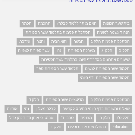
שאלה שאלה בתלמוד עשר הספירות
בית שער הכוונות
האם מותר ללמוד קבלה?
החכמה
הכתר
הנה: ד נשמה לנשמה
הסתכלות פנימית בתלמוד עשר הספירות
הסתכלות פנימית חלק ג
והבשר
והוא הבית
וחצר
ומדבר.
חלק ב
חלק יג
מערכת הספירות
נהי
עשר ספירות לצפייה
שיעורים אחרונים בסדר דף היומי בתלמוד עשר הספירות
תלמוד עשר הספירות לנשים
תלמוד עשר הספירות ספר
תלמוד עשר הספירות- דף היומי
הסתכלות פנימית חלק ב
מדיטציית עשר הספירות
חלק ד
שאלות ותשובות בדף היומי בתע"ס לקריאה
קבלה מעליון
נהי
אותיות
חלק ט"ז
חלק ה'
מצנפת
סבב -ד'
ואבנט. כי אותן הד' דכהן גדול
Education
בהתלבשות אורות וכלים
חלק יד