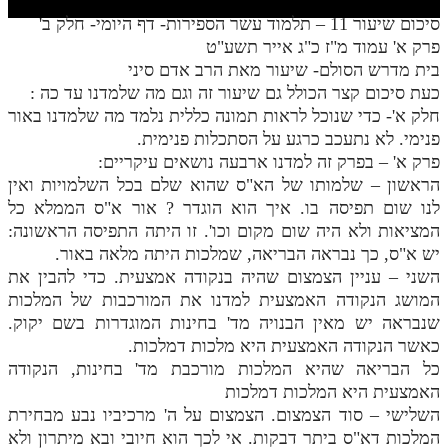
חלק י
סיכום שיעור 11 – תלמוד עשר הספירות- דף היומי- חלק ב'
חלק יא
פרק א' עמוד מ"ז כ"ג אייר תשע"ט
בית מדרש הסולם- שיעור מאת הרב אדם סיני
חלק יב
כעת סיכום קצר הכולל גם שיעור זה וגם מה שלמדנו עד כה :
חלק א'- כדי שנוכל לראות תמונה כללית נלמד מה שלמדנו באור
חלק יג
פנימי. לא נתעכב כרגע על הסתכלות פנימית.
חלק יד
פרק א' – בפרק זה למדנו ארבעה נושאים עיקריים:
הראשון – שלמותו של הא"ס שהוא שלם בכל השלמויות ואין
חלק טו
לנו שום תפיסה בו. איך הוא הוגדר ? אור א"ס הממלא כל
חלק ט"ז
המציאות ולא היה שום מקום וכו'. זו היתה התפיסה הראשונה:
יש א"ס, כך נבראה הבריאה, שמלכות היתה מלאה באור.
בית שער הכוונות
השני – עניין הצמצום שהיה בנקודה אמצעית. כדי להבין את
המושג הנקודה האמצעית למדנו את המורכבות של המלכות
שידור חי
שנבראה יש מאין הבנויה מד' בחינות המוגדרות בשם יקוק.
כאשר הנקודה האמצעית היא מלכות דמלכות.
הזמן סט תע"ס
כל הבריאה שהיא המלכות מורכבת מד' בחינות, הנקודה
האמצעית היא המלכות דמלכות
הזמן סט תלמוד עשר הספירות
השלישי – סוד הצמצום. הצמצום על ה' מרכיביו נבע מבחירת
המלכות דא"ס ביתר דבקות. אי לכך הוא חיובי ובא מיתרון ולא
ספרים להורדה