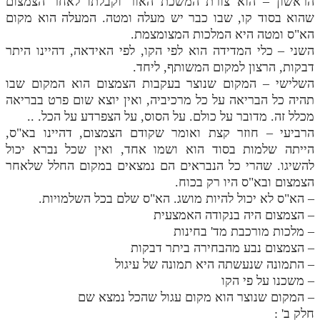
הראשון – הוא צורת המשכת האור וקבלתו לאחר הצמצום
שהוא בסוד קו, שבו כבר יש מעלה ומטה. המעלה הוא מקום
תלמוד עשר הספירות חלק יא
הא"ס ומטה היא המלכות המצומצמת.
השני – כלי המדידה הוא לפי הקו, לפי האידאה, דהיינו היתר
תלמוד עשר הספירות חלק יב
דבקות, הרצון למקום המשותף, ליחד.
תלמוד עשר הספירות חלק יג
השלישי – המקום שנוצר בעקבות הצמצום הוא המקום שבו
תהיה כל הבריאה על כל מרכיביה, ואין יוצא שום פרט בבריאה
תלמוד עשר הספירות חלק יד
מכלל זה. מדובר על כולם. על הסוס, על הצפרדע על הכל. ..
תלמוד עשר הספירות חלק טו
הרביעי – חוזר קצת ואומר שקודם הצמצום, דהיינו בא"ס,
הייתה שלמות בסוד הוא ושמו אחד, ואין שכל נברא יכול
תלמוד עשר הספירות חלק טז
להשיגו. שהרי כל הנבראים הם נמצאים במקום החלל שלאחר
הצמצום ובא"ס היו רק בכוח.
בית שער הכוונות
– הא"ס לא יכול להיות מושג. הא"ס שלם בכל השלמויות.
אודות האתר
– הצמצום היה בנקודה האמצעית
– מלכות מורכבת מד' בחינות
אודות האתר
– הצמצום נבע מהבחירה ביתר דבקות
– התמונה שנעשתה היא תמונה של עיגול
בעל הסולם
– משכנו על פי הקו
– המקום שנוצר הוא מקום עגול שהכל נמצא שם
אתר הבית
חלק ב' :