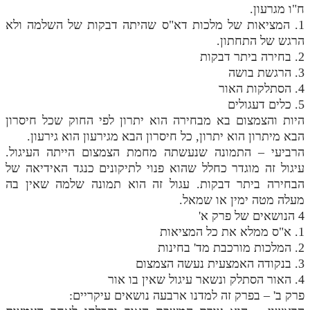
ח"ו מגרעון.
מנוע חיפוש בספרים
1. המציאות של מלכות דא"ס שהיתה דבקות של השלמה ולא
הרגש של התחתון.
תלמוד עשר הספירות בעיון
2. בחירה ביתר דבקות
3. הרגשת בושה
תלמוד עשר הספירות חלק א
4. הסתלקות האור
תע"ס חלק ב' עיון
5. כלים דעגולים
היות והצמצום בא מבחירה הוא יתרון לפי החוק שכל חיסרון
תע"ס חלק ג' עיון
הבא מיתרון הוא יתרון, כל חיסרון הבא מגירעון הוא גירעון.
הרביעי – התמונה שנעשתה מחמת הצמצום הייתה העיגול.
תלמוד עשר הספירות חלק ד
עיגול זה מוגדר כחלל שהוא פנוי לתיקונים כנגד האידיאה של
תלמוד עשר הספירות חלק ה
הבחירה ביתר דבקות. עגול זה הוא תמונה שלמה שאין בה
מעלה מטה ימין או שמאל.
תלמוד עשר הספירות חלק ו
4 הנושאים של פרק א'
1. א"ס ממלא את כל המציאות
תלמוד עשר הספירות חלק ז
2. המלכות מורכבת מד' בחינות
תלמוד עשר הספירות חלק ח
3. בנקודה האמצעית נעשה הצמצום
4. האור הסתלק ונשאר עיגול שאין בו אור
תלמוד עשר הספירות חלק ט
פרק ב' – בפרק זה למדנו ארבעה נושאים עיקריים:
תלמוד עשר הספירות חלק י