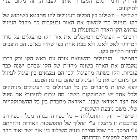
זה רק חומר גלם המעורר אותך לעבודה, זה מקום פנוי
לתיקונים.
השלישי – השילוב בין הכלים דעיגולים לקו מתבטא בשימוש של
הקו בעיגול כדי למשוך את האור ובעקבות כך מקבל העיגול
מראש הקו הארה המתעגלת בו.
הרביעי – העיגולים המקבלים את אור הקו מתעגלים על סדר
המדרגה לאט לאט. ולא בבת אחת כפי שהיה בא"ס. הם הופכים
להיות תלויים בקו.
החמישי – העיגולים בהשוואת צורה עם ראש הקו ורק דרכו
מקבלים את הארה בשונה מהז"ת של הקו שבהם ישנה כבר
עוביות. הקו בשונה מהעיגול ולכן הם נמצאים בין עיגול לעיגול
וכך מחברים את כל העיגולים שהם בחינת הטבע.
יוצא שהז"ת מחברים בין כל העיגולים כי העיגולים מנותקים
ולכל אחד יש השתוקקות משלו. מה יגרום לחיבור? אם נפעל
את הצד האידאי שבנו. האידאה מחברת בין כל ההשתוקקויות
שלי. משם נובעת השלמות.
השישי – חוק ההתכללות – כל ספירה בנויה מכל הספירות.
מורכבות זו מתגלה ע"י תהליך של התפשטות האורות ודחייתם
ע"י המסך. כך שכל ספירה בנויה משילוב בין אור ישר ואור חוזר
בהתאם למקומה ומדרגתה.