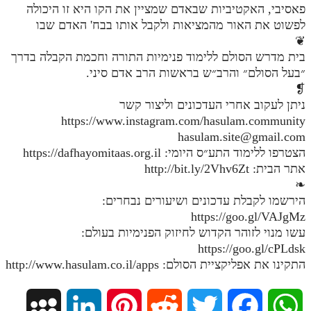
פאסיבי, האקטיביות שבאדם שמציין את הקו היא זו היכולה
מנוע חיפוש בספרים
לפשוט את האור מהמציאות ולקבל אותו בבח' האדם שבו
❦
תלמוד עשר הספירות בעיון
בית מדרש הסולם ללימוד פנימיות התורה וחכמת הקבלה בדרך
״בעל הסולם״ והרב״ש בראשות הרב אדם סיני.
תלמוד עשר הספירות חלק א
❡
תע"ס חלק ב' עיון
ניתן לעקוב אחרי העדכונים וליצור קשר
https://www.instagram.com/hasulam.community
תע"ס חלק ג' עיון
hasulam.site@gmail.com
הצטרפו ללימוד התע״ס היומי: https://dafhayomitaas.org.il
תלמוד עשר הספירות חלק ד
אתר הבית: http://bit.ly/2Vhv6Zt
תלמוד עשר הספירות חלק ה
❧
הירשמו לקבלת עדכונים ושיעורים נבחרים:
תלמוד עשר הספירות חלק ו
https://goo.gl/VAJgMz
עשו מנוי לזוהר הקדוש לחיזוק הפנימיות בעולם:
תלמוד עשר הספירות חלק ז
https://goo.gl/cPLdsk
תלמוד עשר הספירות חלק ח
התקינו את אפליקציית הסולם: http://www.hasulam.co.il/apps
תלמוד עשר הספירות חלק ט
M
L
P
R
T
F
W
תלמוד עשר הספירות חלק י