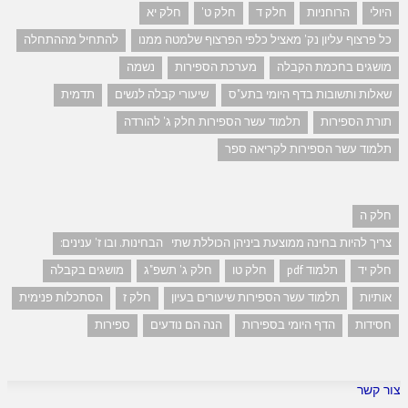
היולי
הרוחניות
חלק ד
חלק ט'
חלק יא
כל פרצוף עליון נק' מאציל כלפי הפרצוף שלמטה ממנו
להתחיל מההתחלה
מושגים בחכמת הקבלה
מערכת הספירות
נשמה
שאלות ותשובות בדף היומי בתע"ס
שיעורי קבלה לנשים
תדמית
תורת הספירות
תלמוד עשר הספירות חלק ג' להורדה
תלמוד עשר הספירות לקריאה ספר
חלק ה
צריך להיות בחינה ממוצעת ביניהן הכוללת שתי הבחינות. ובו ז' ענינים:
חלק יד
תלמוד pdf
חלק טו
חלק ג' תשפ"ג
מושגים בקבלה
אותיות
תלמוד עשר הספירות שיעורים בעיון
חלק ז
הסתכלות פנימית
חסידות
הדף היומי בספירות
הנה הם נודעים
ספירות
צור קשר