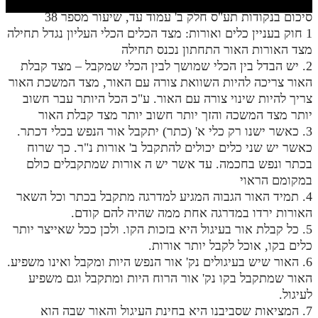
חלק י
סיכום בנקודות תע"ס חלק ב' עמוד עד, שיעור מספר 38
חלק יא
1 חוק בעניין כלים ואורות: מצד הכלים הכלי העליון נגדל תחילה
מצד האורות האור התחתון נכנס תחילה
חלק יב
2. יש הבדל בין הכלי שמושך לבין הכלי שמקבל – מצד קבלת
האור צריכה להיות השוואת צורה עם האור, מצד המשכת האור
חלק יג
צריך להיות שינוי צורה עם האור. ע"כ הכל היותר עבר חשוב
חלק יד
יותר מצד המשכה והזך יותר חשוב יותר מצד קבלת האור
3. כאשר ישנו רק כלי א' (כתר) יתקבל אור הנפש בכלי דכתר.
חלק טו
כאשר יש שני כלים יכולים להתקבל ב' אורות נ"ר. כך שרוח
חלק ט"ז
בכתר ונפש בחכמה. עד אשר יש ה אורות שמתקבלים כולם
במקומם הראוי
בית שער הכוונות
4. תמיד האור הגבוה המגיע למדרגה מתקבל בכתר וכל השאר
האורות ירדו במדרגה אחת ממה שהיה להם קודם.
שידור חי
5. כל קבלת אור בעיגול היא בזכות הקו. ולכן ככל שאייצר יותר
כלים בקו, אוכל לקבל יותר אורות.
הזמן סט תע"ס
6. האור שיש בעיגולים נק' אור הנפש היות ומקבל ואינו משפיע.
האור שמתקבל בקו נק' אור הרוח היות ומתקבל וגם משפיע
הזמן סט תלמוד עשר הספירות
לעיגול.
7. המציאות שסביבנו היא בחינת העיגול והאור שבה הוא
ספרים להורדה