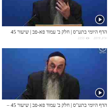
לאתר ספר הרב
c
דף היומי בזוהר הקדוש
o
m
הדף היומי בתע"ס | חלק ב' עמוד פא-פב | שיעור 45
יול 8, 2019
2255
הדף היומי בתע"ס | חלק ב' עמוד פא-פב | שיעור 45 –