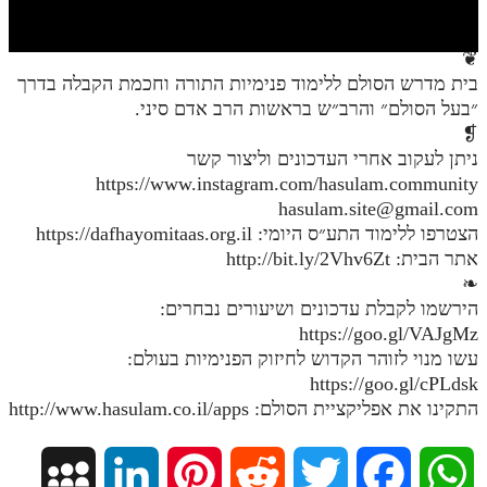
חלק י
חלק יא
❦
בית מדרש הסולם ללימוד פנימיות התורה וחכמת הקבלה בדרך
חלק יב
״בעל הסולם״ והרב״ש בראשות הרב אדם סיני.
חלק יג
❡
ניתן לעקוב אחרי העדכונים וליצור קשר
חלק יד
https://www.instagram.com/hasulam.community
hasulam.site@gmail.com
חלק טו
הצטרפו ללימוד התע״ס היומי: https://dafhayomitaas.org.il
חלק ט"ז
אתר הבית: http://bit.ly/2Vhv6Zt
❧
בית שער הכוונות
הירשמו לקבלת עדכונים ושיעורים נבחרים:
https://goo.gl/VAJgMz
שידור חי
עשו מנוי לזוהר הקדוש לחיזוק הפנימיות בעולם:
https://goo.gl/cPLdsk
הזמן סט תע"ס
התקינו את אפליקציית הסולם: http://www.hasulam.co.il/apps
הזמן סט תלמוד עשר הספירות
M
L
P
R
T
F
W
ספרים להורדה