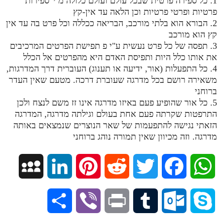
1. כל ספירה פרטית שבכל עולם ועולם כלולה מ י' ספירות
פרטיות ופרטי פרטיות וכן הלאה עד אין-קץ
מנוע חיפוש בספרים
2. הבורא הוא בלתי מורכב, הבריאה ככללה וכל פרט בה עד אין
תלמוד עשר הספירות בעיון
קץ הוא מורכב
3. תפסה של כל פרט נעשית ע"י פ תפישת הפרטים המרכיבים
תלמוד עשר הספירות חלק א
את אותו כלל היות ותפיסת האדם היא מהפרטים אל הכלל
4. כל התפעלות (אור, ידיעה או תענוג) העוברית דרך המדרגות,
תע"ס חלק ב' עיון
משאירה רושם בכל מדרגה שעוברת דרכה. מטעם שאין העדר
ברוחני
תע"ס חלק ג' עיון
5. כל אור שהופיע פעם באיזו מדרגה אינו זז משם לנצח ולכן
תלמוד עשר הספירות חלק ד
התרפטות שקרתה פעם אחת בעולם וגילתה מדרגה, המדרגה
הזאתי נגישה להתפעמות של שאר הנוצרים שנמצאים באותה
תלמוד עשר הספירות חלק ה
מדרגה. וזה מכיוון שאין תמורה נוהג ברוחני
תלמוד עשר הספירות חלק ו
תלמוד עשר הספירות חלק ז
M
L
P
R
T
F
W
תלמוד עשר הספירות חלק ח
y
i
i
e
w
a
h
S
V
P
T
O
S
תלמוד עשר הספירות חלק ט
S
n
n
d
i
c
a
תלמוד עשר הספירות חלק י