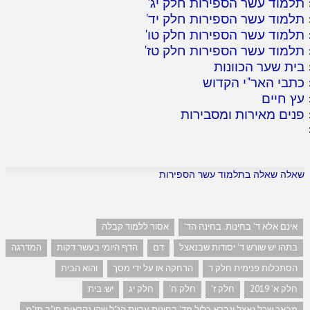
תלמוד עשר הספירות חלק יג
'
תלמוד עשר הספירות חלק יד
'
תלמוד עשר הספירות חלק טו
'
תלמוד עשר הספירות חלק טז
'
בית שער הכוונות
כתבי האר"י הקדוש
עץ חיים
פנים מאירות ומסבירות
שאלה שאלה בתלמוד עשר הספירות
אינם אלא ד' בחינות. בחינה הד'
אסור ללמוד קבלה
בתהו יש שורש ד' יסודות שבנאצל
דם
הדף היומי בעשר דקות
המדרגה
הסתכלות פנימית חלק ד
הרחקה או על ידי מסך
והוא הבית
חלק א' 2019
חלק ז'
חלק ח'
חלק יג
יש: בית
מבאר שכל נאצל ונברא כלול מד' בחינות עביות הנ"ל שהן נקראות חו"ב תו"מ