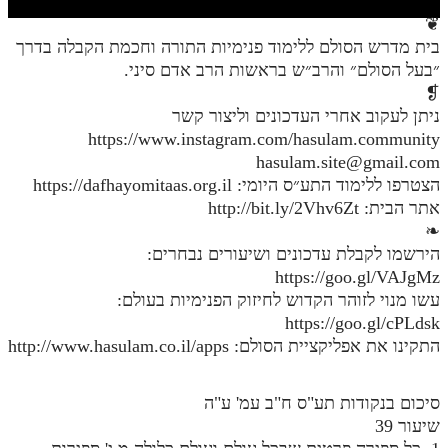
חלק י
❦
חלק יא
בית מדרש הסולם ללימוד פנימיות התורה וחכמת הקבלה בדרך
״בעל הסולם״ והרב״ש בראשות הרב אדם סיני.
חלק יב
❡
ניתן לעקוב אחרי העדכונים וליצור קשר
חלק יג
https://www.instagram.com/hasulam.community
חלק יד
hasulam.site@gmail.com
הצטרפו ללימוד התע״ס היומי: https://dafhayomitaas.org.il
חלק טו
אתר הבית: http://bit.ly/2Vhv6Zt
חלק ט"ז
❧
הירשמו לקבלת עדכונים ושיעורים נבחרים:
בית שער הכוונות
https://goo.gl/VAJgMz
עשו מנוי לזוהר הקדוש לחיזוק הפנימיות בעולם:
שידור חי
https://goo.gl/cPLdsk
התקינו את אפליקציית הסולם: http://www.hasulam.co.il/apps
הזמן סט תע"ס
הזמן סט תלמוד עשר הספירות
סיכום בנקודות תע"ס ח"ב עמ' ע"ה
שיעור 39
ספרים להורדה