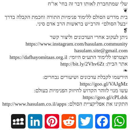
שלי שמתחברת לאותו דבר זה בחי' או"ח
מנוע חיפוש בספרים
❦
בית מדרש הסולם ללימוד פנימיות התורה וחכמת הקבלה בדרך
תלמוד עשר הספירות בעיון
״בעל הסולם״ והרב״ש בראשות הרב אדם סיני.
❡
תלמוד עשר הספירות חלק א
ניתן לעקוב אחרי העדכונים וליצור קשר
תע"ס חלק ב' עיון
https://www.instagram.com/hasulam.community
hasulam.site@gmail.com
תע"ס חלק ג' עיון
הצטרפו ללימוד התע״ס היומי: https://dafhayomitaas.org.il
אתר הבית: http://bit.ly/2Vhv6Zt
תלמוד עשר הספירות חלק ד
❧
תלמוד עשר הספירות חלק ה
הירשמו לקבלת עדכונים ושיעורים נבחרים:
https://goo.gl/VAJgMz
תלמוד עשר הספירות חלק ו
עשו מנוי לזוהר הקדוש לחיזוק הפנימיות בעולם:
https://goo.gl/cPLdsk
תלמוד עשר הספירות חלק ז
התקינו את אפליקציית הסולם: http://www.hasulam.co.il/apps
תלמוד עשר הספירות חלק ח
תלמוד עשר הספירות חלק ט
M
L
P
R
T
F
W
תלמוד עשר הספירות חלק י