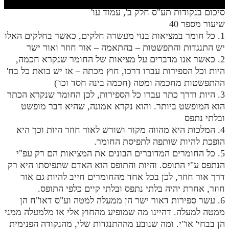
חלק י
סיכום בנקודות תע"ס חלק ב', עמוד עו'
חלק יא
שיעור מספר 40
1. כל חומר במציאות בנוי מעשרה חלקים, כאשר בחלקים האלו
חלק יב
יש התנגדות והתפשטות – בהתאמה – אור חוזר ואור ישר
2. כאשר אנו מדברים על מציאות של החומר שנקרא חכמה,
חלק יג
היות וכל הספירות עברו דרכו, חוץ מכתה – אז יש בואת כל בח'
חלק יד
ההתפשטות מחכמה ומטה (חכמה בינה חסד וכו')
3. היות ודרך כתר עברו כל הספירות, לכן החומר שנקרא הכתר
חלק טו
הוא המופשט ביותר. והוא נקרא אמונה, שהיא דבר מופשט
חלק ט"ז
ובלתי נתפס
4. המלכות היא מהווה מקור ושורש לאור חוזר היות וכך היא
בית שער הכוונות
הופכת להיות שותפה לתפיסת החומר.
5. כל החומרים המדוברים הבונים את המציאות הם רק עפ"י
שידור חי
הנתפס ע"י התופס. והיות והתופס הוא האדם שתפיסתו היא רק
דרך אור חוזר, לכן בכל אחד מהחומרים חייב להיות גם אור
הזמן סט תע"ס
חוזר, אחרת יהיה בלתי נתפס ובלתי קיים כלפי התופס.
6. עשר ספירות דאור ישר הן ממעלה למטה וע"ס דאו"ח הן
הזמן סט תלמוד עשר הספירות
ממטה למעלה. דהיינו מה שמופיע מהחוץ אלי או מלמעלה ממני
הן בבחי' או"י. ומה שנובע מההתנגדות שלי, מהנקודה הפנימית
ספרים להורדה