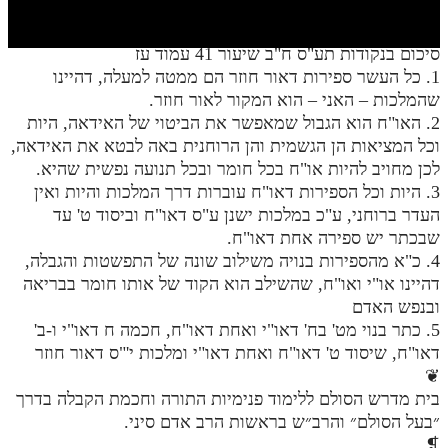
חלק י
חלק יא
סיכום בנקודות תע"ס ח"ב שיעור 41 עמוד עז
1. כל העשר ספירות דאור חוזר הם ממטה למעלה, דהיינו
חלק יב
שהמלכות – האני – הוא המקור לאור חוזר.
חלק יג
2. האו"ח הוא הגבול שמאפשר את הביטוי של האידאה, היות
וכל המציאות הן הגשמית והן הרוחנית באה לבטא את האידאה,
חלק יד
לכן מחויב להיות או"ח בכל חומר ובכל תנועה נפשית שהיא.
3. היות וכל הספירות דאו"ח עוברות דרך המלכות והיות ואין
חלק טו
העדר ברוחני, ע"כ במלכות ישנן ע"ס דאו"ח וביסוד ט' עד
חלק ט"ז
שבכתר יש ספירה אחת דאו"ח.
4. כ"א מהספירות בנויה משילוב שונה של התפשטות והגבלה,
בית שער הכוונות
דהיינו או"י ואו"ח, שהשילב הוא הקוד של אותו חומר בבריאה
ובנפש האדם
שידור חי
5. כתר בנוי מט' בח' דאו"י ואחת דאו"ח, חכמה ח דאו"י ו-ב'
דאו"ח, שיסוד ט' דאו"ח ואחת דאו"י ומלכות י'"ס דאור חוזר
הזמן סט תע"ס
❦
בית מדרש הסולם ללימוד פנימיות התורה וחכמת הקבלה בדרך
הזמן סט תלמוד עשר הספירות
״בעל הסולם״ והרב״ש בראשות הרב אדם סיני.
ספרים להורדה
❡