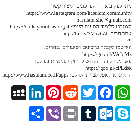
ניתן לעקוב אחרי העדכונים וליצור קשר
מנוע חיפוש בספרים
https://www.instagram.com/hasulam.community
hasulam.site@gmail.com
תלמוד עשר הספירות בעיון
הצטרפו ללימוד התע״ס היומי: https://dafhayomitaas.org.il
אתר הבית: http://bit.ly/2Vhv6Zt
תלמוד עשר הספירות חלק א
❧
תע"ס חלק ב' עיון
הירשמו לקבלת עדכונים ושיעורים נבחרים:
https://goo.gl/VAJgMz
תע"ס חלק ג' עיון
עשו מנוי לזוהר הקדוש לחיזוק הפנימיות בעולם:
תלמוד עשר הספירות חלק ד
https://goo.gl/cPLdsk
התקינו את אפליקציית הסולם: http://www.hasulam.co.il/apps
תלמוד עשר הספירות חלק ה
תלמוד עשר הספירות חלק ו
M
L
P
R
T
F
W
תלמוד עשר הספירות חלק ז
y
i
i
e
w
a
h
תלמוד עשר הספירות חלק ח
S
V
P
T
O
S
תלמוד עשר הספירות חלק ט
S
n
n
d
i
c
a
h
i
r
u
u
k
תלמוד עשר הספירות חלק י