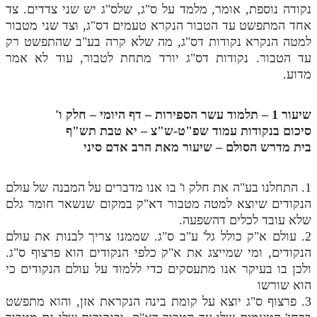
נקודה נוספת, אומר, מלמד על ס"ג, שלס"ג יש שני צדדים. צד
אחד המתפשט עד הטבור הנקרא טעמים דס"ג, וצד שני מטבור
למטה הנקרא נקודות דס"ג, מה שלא קרה בע"ב שהתפשט רק
עד הטבור. נקודות דס"ג יורד מתחת לטבור, עוד לא אמר
מדוע.
שיעור 1 – תלמוד עשר הספירות – דף היומי – חלק ו'
סיכום בנקודות עמוד שפ"ט-ש"צ – יא טבת תש"ף
בית מדרש הסולם – שיעור מאת הרב אדם סיני
1. התחלנו בע"ה את חלק ו' בו אנו מדברים על המבנה של עולם
הנקודים שיוצא למטה מטבור דא"ק במקום שנשאר חומר גלם
שלא עובד לכלים דהשפעה.
2. עולם א"ק כולל גל' ע"ב ס"ג. שממנו צריך לבנות את עולם
הנקודים, ומי שמייצג את א"ק כלפי הנקודים הוא פרצוף ס"ג.
ולכן בו בעיקר אנו מתעסקים כדי ללמוד על עולם הנקודים כי
הוא שורשו
3. פרצוף ס"ג יוצא על קומת בינה הנקראת אזן, והוא מתפשט