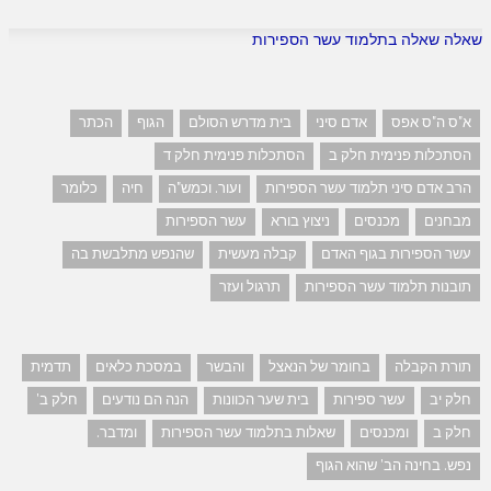
שאלה שאלה בתלמוד עשר הספירות
א"ס ה"ס אפס
אדם סיני
בית מדרש הסולם
הגוף
הכתר
הסתכלות פנימית חלק ב
הסתכלות פנימית חלק ד
הרב אדם סיני תלמוד עשר הספירות
ועור. וכמש"ה
חיה
כלומר
מבחנים
מכנסים
ניצוץ בורא
עשר הספירות
עשר הספירות בגוף האדם
קבלה מעשית
שהנפש מתלבשת בה
תובנות תלמוד עשר הספירות
תרגול ועזר
תורת הקבלה
בחומר של הנאצל
והבשר
במסכת כלאים
תדמית
חלק יב
עשר ספירות
בית שער הכוונות
הנה הם נודעים
חלק ב'
חלק ב
ומכנסים
שאלות בתלמוד עשר הספירות
ומדבר.
נפש. בחינה הב' שהוא הגוף