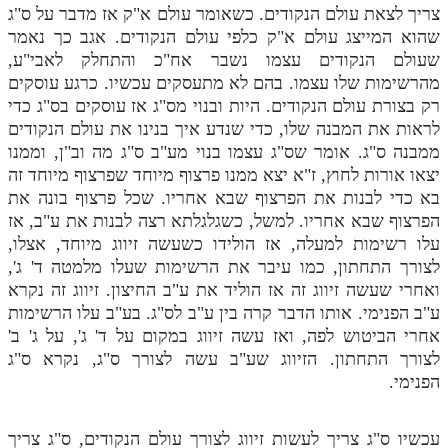
צריך לצאת עולם הנקודים. כשאומר עולם א"ק אז מדבר על ס"ג
שהוא המייצג עולם א"ק כלפי עולם הנקודים. אגב כך נאמר
שעולם הנקודים עצמו נשבר אח"כ והתחלק לאבי"ע,
מהרשימות שלו עצמו. בהם לא מתעסקים עכשיו. כרגע עוסקים
רק בצורת עולם הנקודים. היות ובנוי מס"ג אז עוסקים בס"ג כדי
לראות את המבנה שלו, כדי שנדע איך בנינו את עולם הנקודים
ממבנה ס"ג. אומר שס"ג עצמו בנוי מע"ב ס"ג מה וב"ן, וממנו
יצאו אורות לחוץ, ז"א יצא ממנו פרצוף מיוחד שפרצוף מיוחד זה
בא כדי לבנות את הפרצוף שבא אחריו. שכל פרצוף בונה את
הפרצוף שבא אחריו. למשל, כשגלגלתא רצה לבנות את ע"ב, אז
עלו רשימות למעלה, אז הולידו כשעשה זיווג מיוחד, אצלו,
לצורך התחתון, כמו עיבר את הרשימות שעלו מלמטה ד' ג',
ואחרי שעשה זיווג זה אז הוליד את ע"ב החיצון. זיווג זה נקרא
ע"ב הפנימי. אותו הדבר קרה בין ע"ב לס"ג. בע"ב עלו הרשימות
אחרי הביטוש לפה, ואז עשה זיווג במקום על ד' ג', על ג' ב'
לצורך התחתון. הזיווג שע"ב עשה לצורך ס"ג, נקרא ס"ג
הפנימי.
עכשיו ס"ג צריך לעשות זיווג לצורך עולם הנקודים, ס"ג צריך