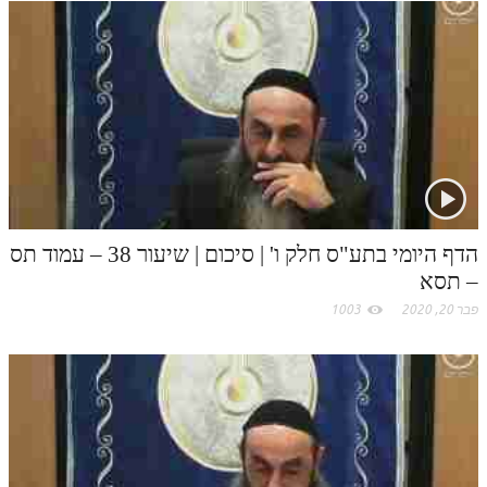
k
t
.
c
o
m
הדף היומי בתע"ס חלק ו' | סיכום | שיעור 38 – עמוד תס
– תסא
פבר 20, 2020
1003