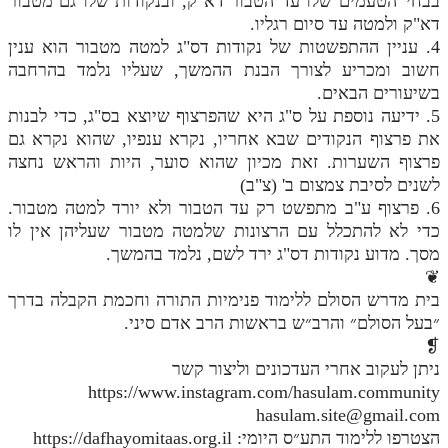
בבחי' הטעמים שלו עד הטבור דא"ק, ובנקודות שלו גם מטבור
דא"ק ולמטה עד סיום רגליו.
4. עניין ההתפשטות של נקודות דס"ג למטה מטבור הוא ענין
חשוב ומכריע לצורך הבנת ההמשך, שעליו נלמד בהרחבה
בשיעורים הבאים.
5. ידיעה נוספת על ס"ג היא שהפרצוף שיוצא בס"ג, כדי לבנות
את פרצוף הנקודים שבא אחריו, נקרא ענפיו, שהוא נקרא גם
פרצוף השערות. זאת מכיון שהוא סוער, היות והראש נחצה
לשנים לסיבת צמצום ב' (צ"ב)
6. פרצוף ע"ב מתפשט רק עד הטבור ולא יורד למטה מטבור.
כדי לא להתכלל עם הרצונות שלמטה מטבור שעליהן אין לו
מסך. מדוע נקודות דס"ג ירד לשם, נלמד בהמשך.
❦
בית מדרש הסולם ללימוד פנימיות התורה וחכמת הקבלה בדרך
״בעל הסולם״ והרב״ש בראשות הרב אדם סיני.
❡
ניתן לעקוב אחרי העדכונים וליצור קשר
https://www.instagram.com/hasulam.community
hasulam.site@gmail.com
הצטרפו ללימוד התע״ס היומי: https://dafhayomitaas.org.il