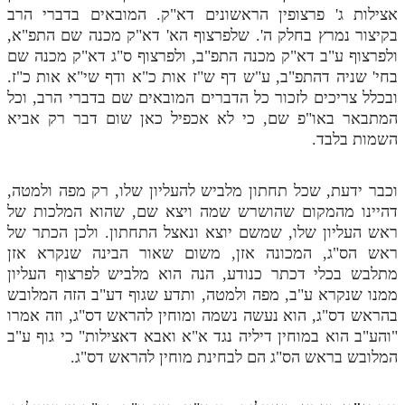
אצילות ג' פרצופין הראשונים דא"ק. המובאים בדברי הרב
בקיצור נמרץ בחלק ה'. שלפרצוף הא' דא"ק מכנה שם התפ"א,
ולפרצוף ע"ב דא"ק מכנה התפ"ב, ולפרצוף ס"ג דא"ק מכנה שם
בחי' שניה דהתפ"ב, ע"ש דף ש"ז אות כ"א ודף שי"א אות כ"ז.
ובכלל צריכים לזכור כל הדברים המובאים שם בדברי הרב, וכל
המתבאר באו"פ שם, כי לא אכפיל כאן שום דבר רק אביא
השמות בלבד.
וכבר ידעת, שכל תחתון מלביש להעליון שלו, רק מפה ולמטה,
דהיינו מהמקום שהושרש שמה ויצא שם, שהוא המלכות של
ראש העליון שלו, שמשם יוצא ונאצל התחתון. ולכן הכתר של
ראש הס"ג, המכונה אזן, משום שאור הבינה שנקרא אזן
מתלבש בכלי דכתר כנודע, הנה הוא מלביש לפרצוף העליון
ממנו שנקרא ע"ב, מפה ולמטה, ותדע שגוף דע"ב הזה המלובש
בהראש דס"ג, הוא נעשה נשמה ומוחין להראש דס"ג, וזה אמרו
"והע"ב הוא במוחין דיליה נגד א"א ואבא דאצילות" כי גוף ע"ב
המלובש בראש הס"ג הם לבחינת מוחין להראש דס"ג.