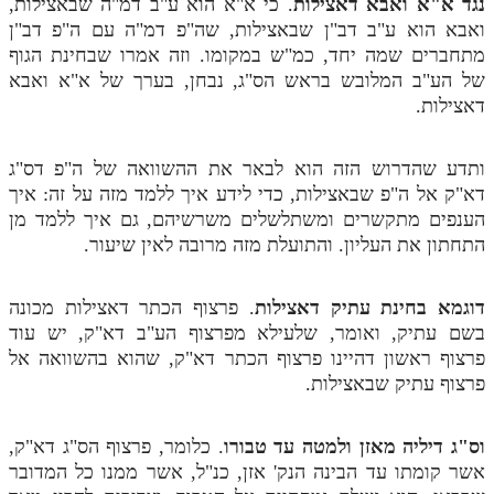
נגד א"א ואבא דאצילות
. כי א"א הוא ע"ב דמ"ה שבאצילות,
ואבא הוא ע"ב דב"ן שבאצילות, שה"פ דמ"ה עם ה"פ דב"ן
מתחברים שמה יחד, כמ"ש במקומו. וזה אמרו שבחינת הגוף
של הע"ב המלובש בראש הס"ג, נבחן, בערך של א"א ואבא
דאצילות.
ותדע שהדרוש הזה הוא לבאר את ההשוואה של ה"פ דס"ג
דא"ק אל ה"פ שבאצילות, כדי לידע איך ללמד מזה על זה: איך
הענפים מתקשרים ומשתלשלים משרשיהם, גם איך ללמד מן
התחתון את העליון. והתועלת מזה מרובה לאין שיעור.
דוגמא בחינת עתיק דאצילות
. פרצוף הכתר דאצילות מכונה
בשם עתיק, ואומר, שלעילא מפרצוף הע"ב דא"ק, יש עוד
פרצוף ראשון דהיינו פרצוף הכתר דא"ק, שהוא בהשוואה אל
פרצוף עתיק שבאצילות.
וס"ג דיליה מאזן ולמטה עד טבורו
. כלומר, פרצוף הס"ג דא"ק,
אשר קומתו עד הבינה הנק' אזן, כנ"ל, אשר ממנו כל המדובר