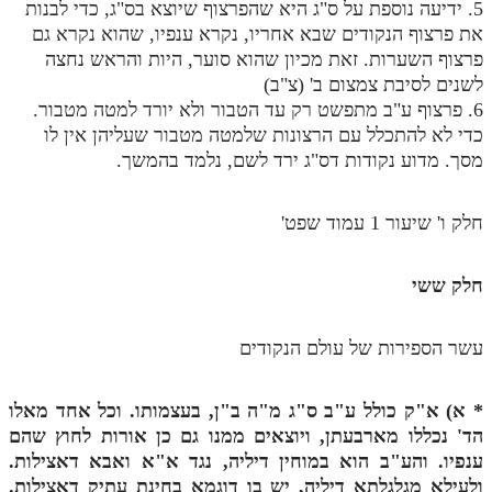
5. ידיעה נוספת על ס"ג היא שהפרצוף שיוצא בס"ג, כדי לבנות
מנוע חיפוש בספרים
את פרצוף הנקודים שבא אחריו, נקרא ענפיו, שהוא נקרא גם
פרצוף השערות. זאת מכיון שהוא סוער, היות והראש נחצה
תלמוד עשר הספירות בעיון
לשנים לסיבת צמצום ב' (צ"ב)
6. פרצוף ע"ב מתפשט רק עד הטבור ולא יורד למטה מטבור.
תלמוד עשר הספירות חלק א
כדי לא להתכלל עם הרצונות שלמטה מטבור שעליהן אין לו
מסך. מדוע נקודות דס"ג ירד לשם, נלמד בהמשך.
תע"ס חלק ב' עיון
תע"ס חלק ג' עיון
חלק ו' שיעור 1 עמוד שפט'
תלמוד עשר הספירות חלק ד
חלק ששי
תלמוד עשר הספירות חלק ה
תלמוד עשר הספירות חלק ו
עשר הספירות של עולם הנקודים
תלמוד עשר הספירות חלק ז
תלמוד עשר הספירות חלק ח
*
א) א"ק כולל ע"ב ס"ג מ"ה ב"ן, בעצמותו. וכל אחד מאלו
הד' נכללו מארבעתן, ויוצאים ממנו גם כן אורות לחוץ שהם
תלמוד עשר הספירות חלק ט
ענפיו. והע"ב הוא במוחין דיליה, נגד א"א ואבא דאצילות.
ולעילא מגלגלתא דיליה, יש בו דוגמא בחינת עתיק דאצילות.
תלמוד עשר הספירות חלק י