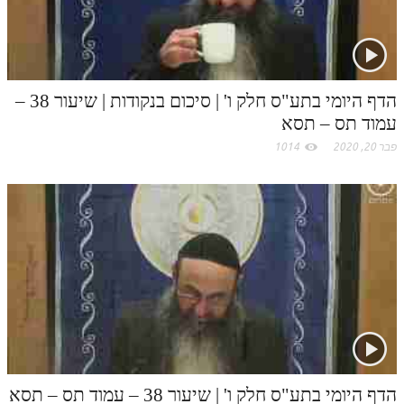
הדף היומי בתע"ס חלק ו' | סיכום בנקודות | שיעור 38 –
עמוד תס – תסא
פבר 20, 2020
1014
הדף היומי בתע"ס חלק ו' | שיעור 38 – עמוד תס – תסא