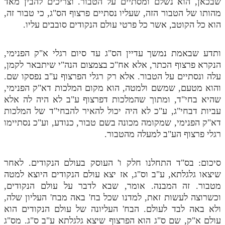
שבכאן, הוא נשלם ומסתיים על הטבור. וצריכים להבין מאד
מהותו של הטבור הזה, שעליו נסתיים פרצוף הס"ג, כי טבור זה,
הוא כל הקוטב, אשר כל פרטי עולם הנקודים סובבים עליו.
ותדע שבאמת נמשך עדיין הס"ג עד סיום רגלי א"ק הפנימי,
הנקרא פרצוף הכתר, אלא אח"כ בצמצום הנה"י שיתבאר לקמן,
עלה ונסתיים על הטבור. אלא רק רגלי הפרצוף ע"ב נפסקו שם.
והוא מטעם, שמשם ולמטה, הוא מקום המלכות דא"ק הפנימי,
שהיא בחי"ד, ומתוך שהמלכות דפרצוף ע"ב לא היה לה אלא
עביות דבחי"ג, ע"כ לא היה יכול להאיר להבחי"ד של המלכות
דא"ק הפנימי, שמקומה מכונה בשם טבור, כנודע, וע"כ נסתיימו
רגלי פרצוף הע"ב למעלה מהטבור.
סיכום: בס"ד התחלנו חלק ו' העוסק בעולם הנקודים. לאחר
שיצאו גלגלתא, ע"ב וס"ג, אז יצא עולם הנקודים היוצא למטה
מטבור. זה המבנה. אומר, שבא לדבר על עולם הנקודים,
וכשרוצה לעשות זאת, למדנו שכל בח' באה מבח' העליון שלה,
ולא באה לבד לעולם. הבח' העליונה של עולם הנקודים הוא
עולם א"ק, שם ס"ג הוא הפרצוף שיצא גלגלתא ע"ב ס"ג. מס"ג