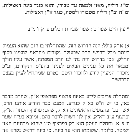
וס"ג דיליה, מאזן ולמטה עד טבורו, והוא כנגד בינה דאצילות,
תלמוד עשר הספירות חלק יא
ומ"ה וב"ן דיליה מטבורו ולמטה, כנגד זו"ן דאצילות.
תלמוד עשר הספירות חלק יב
* עץ חיים שער ט': שער שבירת הכלים פרק ו' מ"ב
תלמוד עשר הספירות חלק יג
תלמוד עשר הספירות חלק יד
א)
א"ק כולל
: הנה הדרוש הזה, שהתחלתי בו הגם שהוא העמוק
ביותר מכל דרושי הרב שבעולם נקודים מהראוי להציגו בסוף
תלמוד עשר הספירות חלק טו
החלק, אכן בדרוש הזה נתן לנו הרב המפתח, אשר עליו הולך
תלמוד עשר הספירות חלק טז
ומבאר את כל ענינים הבאים לפנינו בהע"ס הנקודים, וע"כ
מוכרח המעיין לידע ולזוכרו היטב. בטרם שמתחיל לעיין בעצם
בית שער הכוונות
הדרושים.
אודות האתר
ומתחלה צריכים לידע באיזה פרצוף מפרצופי א"ק, שהרב מדבר
אודות האתר
כאן, כי יש ה"פ בא"ק כנודע. אמנם כבר הודיע אותנו הרב,
אשר בב' פרצופים הראשונים דא"ק, שהם: פרצוף הכתר דא"ק,
בעל הסולם
ופרצוף ע"ב דא"ק, אין לנו רשות לדבר בהם, ומובא בע"ח שער
אתר הבית
ה' פ"א. ותחלת העסק הוא רק בפרצוף ס"ג שהוא מבחינת האזן
ולמטה, כלומר, שקומתו הוא עד בינה, כי בינה דראש נקרא אזן