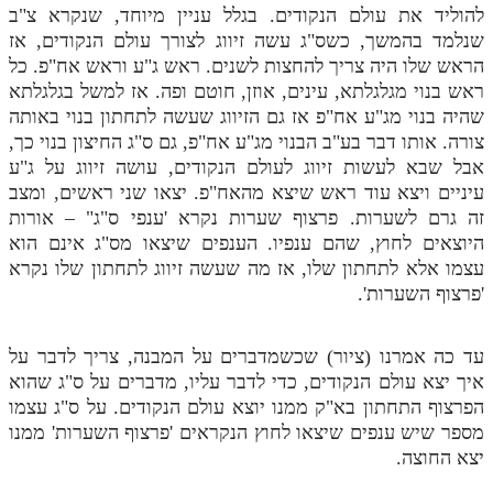
להוליד את עולם הנקודים. בגלל עניין מיוחד, שנקרא צ"ב
שנלמד בהמשך, כשס"ג עשה זיווג לצורך עולם הנקודים, אז
הראש שלו היה צריך להחצות לשנים. ראש ג"ע וראש אח"פ. כל
ראש בנוי מגלגלתא, עינים, אוזן, חוטם ופה. אז למשל בגלגלתא
שהיה בנוי מג"ע אח"פ אז גם הזיווג שעשה לתחתון בנוי באותה
צורה. אותו דבר בע"ב הבנוי מג"ע אח"פ, גם ס"ג החיצון בנוי כך,
אבל שבא לעשות זיווג לעולם הנקודים, עושה זיווג על ג"ע
עיניים ויצא עוד ראש שיצא מהאח"פ. יצאו שני ראשים, ומצב
זה גרם לשערות. פרצוף שערות נקרא 'ענפי ס"ג" – אורות
היוצאים לחוץ, שהם ענפיו. הענפים שיצאו מס"ג אינם הוא
עצמו אלא לתחתון שלו, אז מה שעשה זיווג לתחתון שלו נקרא
'פרצוף השערות'.
עד כה אמרנו (ציור) שכשמדברים על המבנה, צריך לדבר על
איך יצא עולם הנקודים, כדי לדבר עליו, מדברים על ס"ג שהוא
הפרצוף התחתון בא"ק ממנו יוצא עולם הנקודים. על ס"ג עצמו
מספר שיש ענפים שיצאו לחוץ הנקראים 'פרצוף השערות' ממנו
יצא החוצה.