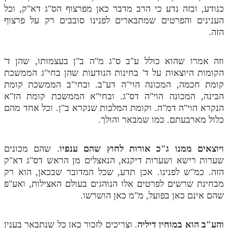
לאתר ספר הרב
כנודע, ובזה נדע כי הרב מדבר כאן מפרצוף הס"ג דא"ק, וכל
הענינים והפרטים שמתבארים לפנינו סובבים רק על פרצוף
דף היומי בזוהר הקדוש
הזה.
וזה אמרו שהוא כולל ע"ב ס"ג מ"ה ב"ן בעצמותו, שהן ד'
הקומות היוצאות על ד' בחינות הנודעות שהן בחי"ג הממשכת
קומת חכמה, המכונה הוי"ה דע"ב. ובחי"ב הממשכת קומת
הבינה, המכונה הוי"ה דס"ג. ובחי"א הממשכת קומת הז"א
הנקרא הוי"ה דמ"ה. וקומת המלכות שנקרא ב"ן. וכל אחד מהם
כלול מארבעתם. כמו שמבאר והולך.
ויוצאים ממנו ג"כ אורות לחוץ שהם ענפיו
. שהם מכונים
שערות רישא ושערות דיקנא, הנאצלים מן הראש דס"ג דא"ק
הזה. כמ"ש לפנינו. אכן תדע, שכל המדובר שבכאן, הוא רק
מבחינת שרשים לפרטים אלו הנוהגים בעולם האצילות, ואע"פ
שהם אינם כאן בפועל, מ"מ כאן הושרשו.
והע"ב הוא במוחין דיליה
. וצריכים לזכור כאן כל שנתבאר בענין