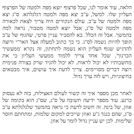
הלאה, עוד אומר לנו, שכל פרצוף יוצא מפה ולמטה של הפרצוף
העליון שלו. למשל, ע"ב יצא מפה ולמטה דגלגלתא. ס"ג יצא
מפה ולמטה של ע"ב. עולם הנקודים היה צריך לצאת לכאורה
מפה ולמטה של ס"ג, אבל יוצא למטה מטבור, נראה למה
בהמשך. אבל זה הכלל. בא להסביר עניין פרטי, שהגוף של ע"ב
הופך להיות נשמה לס"ג. כי כך כתוב למעלה אצל האר"י ורוצה
להדגיש שגוף העליון הוא נשמה לתחתון, זה נקרא 'ממעשיך
הכרנוך', שכל אחד צריך ללמוד ממעשי העליון כי את
מחשבותיו לא יכול לראות. לא יכול להגיד שרק בצורה פנימית
רוצה דברים מסויימים. צריך לדעת איך עושים, איך מבטאים
בחיצוניות, ויש לזה ערך גדול.
לאחר מכן מספר איך זה קשור לעולם האצילות, בזה לא נעסוק
כרגע. עוד מספר ידיעה חשובה על ס"ג, שס"ג הוא בקומה של
אוזן, של בינה. זה חשוב לדעת כי נראה בהמשך שלגלגלתא ע"ב
ס"ג, שהם כנגד ג"ע ואוזן שייכים למקום שלמות, ומתחתם חוסר
שלימות. לכן יש עניין גדול לומר על אוזן.