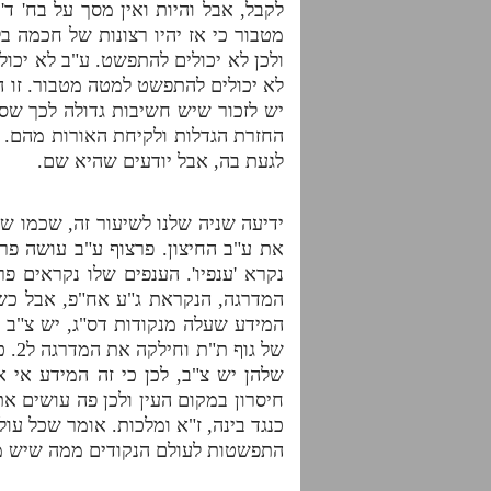
לקבל, אבל והיות ואין מסך על בח' ד
מטבור כי אז יהיו רצונות של חכמה ב
ולכן לא יכולים להתפשט. ע"ב לא יכול
לא יכולים להתפשט למטה מטבור. זו הי
יש לזכור שיש חשיבות גדולה לכך שס
החזרת הגדלות ולקיחת האורות מהם. י
לגעת בה, אבל יודעים שהיא שם.
ידיעה שניה שלנו לשיעור זה, שכמו שלמ
את ע"ב החיצון. פרצוף ע"ב עושה פרצו
נקרא 'ענפיו'. הענפים שלו נקראים פ
המדרגה, הנקראת ג"ע אח"פ, אבל כשצר
המידע שעלה מנקודות דס"ג, יש צ"ב ב
של 
שלהן יש צ"ב, לכן כי זה המידע אי 
חיסרון במקום העין ולכן פה עושים את 
כנגד בינה, ז"א ומלכות. אומר שכל ע
התפשטות לעולם הנקודים ממה שיש מ