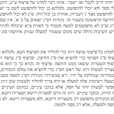
' יהיה חייב לקבל ואז ישבר. אותו דבר למדנו על פרצוף ע"ב, ה
לי מסך ולא יוכלו להתפשט. גלגלתא כן יכול להתפשט לשם כי יש ל
 להתפשט מצד ג' דעביות, אחרת כן יכול היה. ס"ג לא יכול להתפשט
דיעה הראשונה בשעור זה. נקודות דס"ג יוצאים על ב' א', אין ש
"ג וע"ב לא מתפשטים למטה מטבור כי הארת צ"א שיכולה להיות 
ש חשיבות גדולה שיש מקום ששמור למעלה שנותן איזושהי סוג ש
דנו כל פרצוף עושה זיווג כדי להוליד את הפרצוף הבא. גלגלתא ע
ף ס"ג הפנימי כדי להוציא את ס"ג החיצון, ופרצוף ס"ג עושה זיו
רצוף השערות שיצאו ממנו החוצה. פרצוף זה נקרא כך כי הוא סוע
יך לעשות זיווג של ראש הס"ג כדי להוציא את עולם הנקודים, צרי
מדרגה שנחלקה על ידיו. ז"א שכשירדו נקודות דס"ג למטה מטבור
גוף ת"ת וחילקה את המדרגה ל2. כשעלו רשימות אלה למעלה אז היה צריך להוליד ולעשו
אפשר לעשות יותר על הפה, אלא בנקבי עיניים, במקום העיניים
הזיווג, בנקבי עיניים. זיווג זה גורם לסערות רישא ושערות דקנא
ולם הנקודים מתפשט רק משערות דיקנא, ולא משערות רישא. לא א
פה ולמעלה, אלא רק מפה ולמטה.