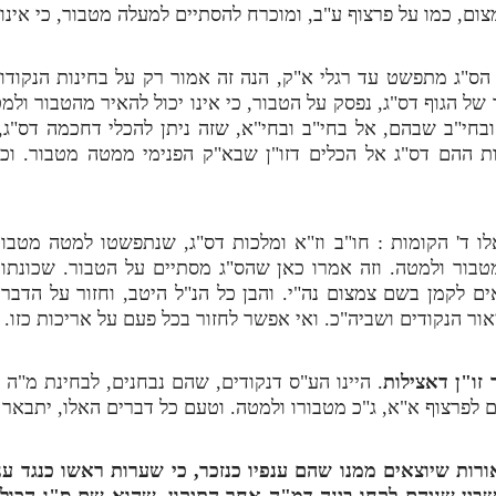
ם, כמו על פרצוף ע"ב, ומוכרח להסתיים למעלה מטבור, כי אינו י
הס"ג מתפשט עד רגלי א"ק, הנה זה אמור רק על בחינות הנקוד
ל הגוף דס"ג, נפסק על הטבור, כי אינו יכול להאיר מהטבור ולמ
ובחי"ב שבהם, אל בחי"ב ובחי"א, שזה ניתן להכלי דחכמה דס"ג
ת ההם דס"ג אל הכלים דזו"ן שבא"ק הפנימי ממטה מטבור. וכן
ו ד' הקומות : חו"ב וז"א ומלכות דס"ג, שנתפשטו למטה מטבור
בור ולמטה. וזה אמרו כאן שהס"ג מסתיים על הטבור. שכונתו
ים לקמן בשם צמצום נה"י. והבן כל הנ"ל היטב, וחזור על הדברי
ור הנקודים ושביה"כ. ואי אפשר לחזור בכל פעם על אריכות כזו.
זו"ן דאצילות
. היינו הע"ס דנקודים, שהם נבחנים, לבחינת מ"ה 
 לפרצוף א"א, ג"כ מטבורו ולמטה. וטעם כל דברים האלו, יתבאר 
אורות שיוצאים ממנו שהם ענפיו כנזכר, כי שערות ראשו כנגד 
שבין שניהם לקחו בינה דמ"ה אחר התיקון, שהוא שם ס"ג הכולל