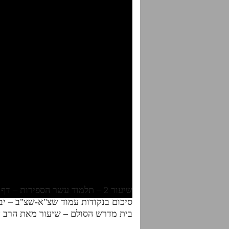
שיעור 2 – תלמוד עשר הספירות – דף היומי – חלק ו'
סיכום בנקודות עמוד שצ"א-שצ"ב – י
בית מדרש הסולם – שיעור מאת הרב א