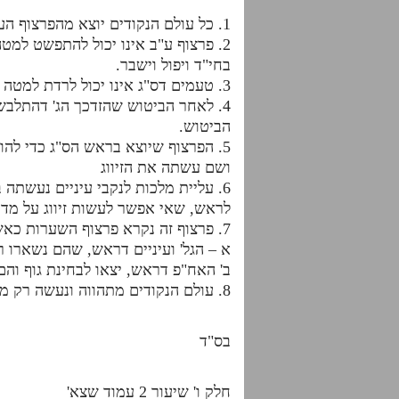
1. כל עולם הנקודים יוצא מהפרצוף העליון לעולם הנקודים שהוא ס"ג. ולכן אנו לומדים את התמורות הנעשות בס"ג
2. פרצוף ע"ב אינו יכול להתפשט למ
בחי"ד ויפול וישבר.
3. טעמים דס"ג אינו יכול לרדת למטה מטבור דא"ק בגלל ג' דהתלבשות שיש בו שהוא מדרגת חכמה, כפי הטעם לפרצוף ע"ב.
4. לאחר הביטוש שהזדכך הג' דהתלבש
הביטוש.
5. הפרצוף שיוצא בראש הס"ג כדי לה
ושם עשתה את הזיווג
6. עליית מלכות לנקבי עיניים נעשת
לראש, שאי אפשר לעשות זיווג על מד
7. פרצוף זה נקרא פרצוף השערות כאשר הוא מתחלק באופן הבא:
א – הגל' ועיניים דראש, שהם נשארו 
ב' האח"פ דראש, יצאו לבחינת גוף וה
8. עולם הנקודים מתהווה ונעשה רק משערות דיקנא ולא משערות רישא.
בס"ד
חלק ו' שיעור 2 עמוד שצא'