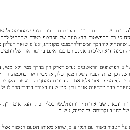
קודות, שהם הכתר דגוף, והט"ס תחתונות דגוף שמחכמה ולמטה
"ה כי רק התפשטות הראשונה של הפרצוף בטרם שהתחיל להתמע
 שהתחיל להזדכך המסךולהתמעט מקומתו, אע"פ שאור העליון אינו
מה ובינה וז"א ומלכות. אמנם הם כבר אינם בחינות אור של רחמים.
 ג' הפרצופים הראשונים גע"ס דא"ק רק בדרך מטי ולא מטי, 
 שנזדכך מדת העביות של המסך שלו, אז מטי האור בחכמה. הרי 
מה לא הגיע האור אלא אחר הזדככות המסך והתמעטות הקומה, וכ
ותם כבר מבחינות או"ח ודין. כמ"ש זה באורך בדברי הרב לעיל 
"ה ונבאר. שב' אורות ירדו ונתלבשו בכלי דכתר הנקראים זו"ן, 
של בחי"ב וקומתה עד הבינה, עש"ה.
 על הטבור בשוה עם רגלי ע"ב, שהוא מאותו הטעם האמור אצל ה