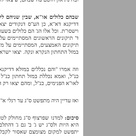
שבהם כלולים או"א, שבין שניהם לקח
דדיקנא דא"א, כן הע"ס דנקודים יצא
וישסו"ת. וכל אלו הג' הם כלולים בשערו
ד' תיקונים הראשונים המסתיימים על 
תיקונים האמצעים, המסתיימים על מזל
במזל התחתון הנקרא ונקה. יצאו ישראל
וזה אמרו "והם נכללים במזלא דדיקנא
כנ"ל, ואמא נכללת במזל תחתון כנ"ל 
לאו"א הפנימים, כנ"ל, ומהם יצאו רק 
ואז עדיין היה מתפשט ס"ג עד רגלי א"
סיכום:
למדנו שפרצוף ס"ג מחולק לטע
היא היות ולס"ג יש ג' ב' גם ג' דה
יתפשט למקום מצומצם שאסור לקבל, 