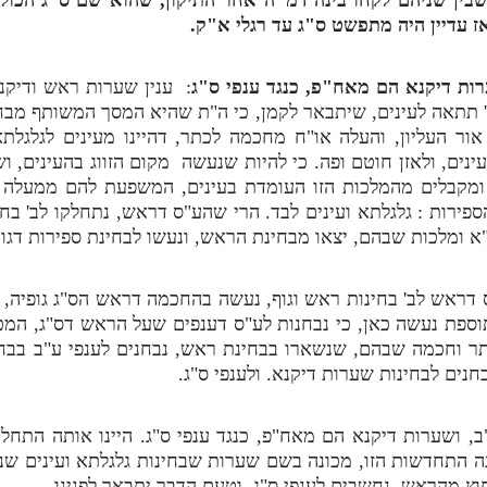
אז עדיין היה מתפשט ס"ג עד רגלי א"ק.
רות דיקנא הם מאח"פ, כנגד ענפי ס"ג
: ענין שערות ראש ודיקנ
ה' תתאה לעינים, שיתבאר לקמן, כי ה"ת שהיא המסך המשותף מבח
 אור העליון, והעלה או"ח מחכמה לכתר, דהיינו מעינים לגלגל
ינים, ולאזן חוטם ופה. כי להיות שנעשה מקום הזווג בהעינים, 
ף. ומקבלים מהמלכות הזו העומדת בעינים, המשפעת להם ממעלה
פירות : גלגלתא ועינים לבד. הרי שהע"ס דראש, נתחלקו לב' בחי
א ומלכות שבהם, יצאו מבחינת הראש, ונעשו לבחינת ספירות דגו
 דראש לב' בחינות ראש וגוף, נעשה בהחכמה דראש הס"ג גופיה, עכ
תוספת נעשה כאן, כי נבחנות לע"ס דענפים שעל הראש דס"ג, המ
כתר וחכמה שבהם, שנשארו בבחינת ראש, נבחנים לענפי ע"ב בבח
נים לבחינות שערות דיקנא. ולענפי ס"ג.
ב, ושערות דיקנא הם מאח"פ, כנגד ענפי ס"ג. היינו אותה התחלק
נה התחדשות הזו, מכונה בשם שערות שבחינות גלגלתא ועינים שנ
וץ מהראש, נחשבים לענפי ס"ג. וטעם הדבר יתבאר לפנינו.