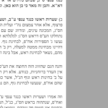
דא"א. והבן זה מאד כי כן הוא כאן. ו
ב)
שערות ראשו כנגד ענפי ע"ב, ושע
פרצוף, אלא אחר צמצום נה"י ועלית 
הס"ג, המכונה עינים, ונזדווג שם עם
נתחלקו הע"ס דראש הס"ג: לגלגלתא וע
נעשו ג' הספירות אח"פ, לבחינת גו
דהיינו מבחינת ממטה למעלה, רק ב' הס
מהם, נשאר לבחינת ראש, אבל בינה ז"
והנה הגם שהזווג הזה החוצה את הע"ס
אין העדר ברוחניות, כנודע. אלא רק 
על ב' בחינות ראש וגוף הנ"ל, אשר 
שהם אח"פ, שנעשו לבחינת גוף, הם נבח
וזה אמרו ושערות ראשו כנגד ענפי ע"
ואח"פ, שנתהוה בראש הס"ג, כנ"ל, ה
ובחינת אזן חוטם פה שבהם, שיצאו לח