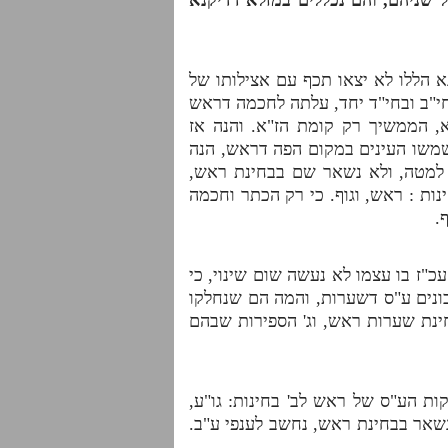
א הללו לא יצאו תכף עם אצילותו של
י"ב ובחי"ד יחד, עלתה לחכמה דראש
תא, הממשיך רק קומת הז"א. והנה אז
ושמשו העינים במקום הפה דראש, הנה
 למטה, ולא נשאר שם בבחינת ראש,
נות : ראש, וגוף. כי רק הכתר וחכמה
ף.
"ז בו עצמו לא נעשה שום שינוי, כי
כונים ע"ס דשערות, והמה הם שנחלקו
ינת שערות ראש, וג' הספירות שבהם
ות הע"ס של ראש לב' בחינות: גו"ע,
שאר בבחינת ראש, נחשב לענפי ע"ב.