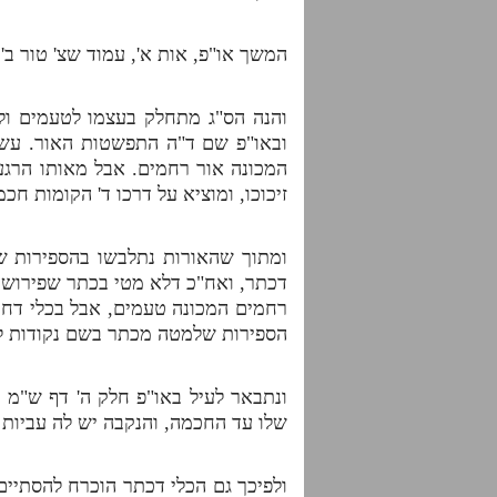
המשך או"פ, אות א', עמוד שצ' טור ב'
והנה הס"ג מתחלק בעצמו לטעמים ולנ
ובאו"פ שם ד"ה התפשטות האור. עש
המכונה אור רחמים. אבל מאותו הרגע
זיכוכו, ומוציא על דרכו ד' הקומות חכ
ומתוך שהאורות נתלבשו בהספירות של
דכתר, ואח"כ דלא מטי בכתר שפירושו
רחמים המכונה טעמים, אבל בכלי דחכ
הספירות שלמטה מכתר בשם נקודות להי
ונתבאר לעיל באו"פ חלק ה' דף ש"מ ד
שלו עד החכמה, והנקבה יש לה עביות 
ולפיכך גם הכלי דכתר הוכרח להסתיים