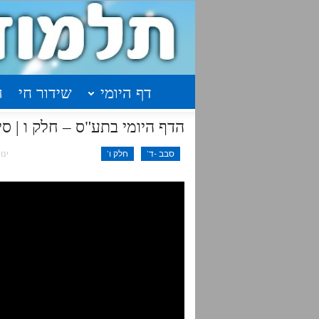
דף היומי
שידור חי
ה
הדף היומי בתע"ס – חלק ו | סיכום | שיעור 2 ע
סבב -ד'
חלק ו'
ינו 9, 020