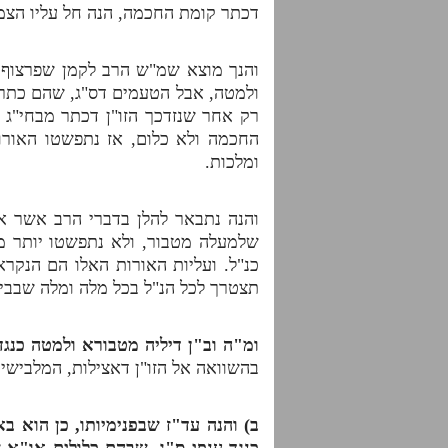
דכתר קומת החכמה, הנה חל עליו הצמצו
והנך מוצא שמ"ש הרב לקמן שפרצוף 
ולמטה, אבל הטעמים דס"ג, שהם כתר ש
רק אחר שנזדכך הזו"ן דכתר מבחי"ג 
החכמה ולא כלום, אז נתפשטו האורו
ומלכות.
והנה נתבאר להלן בדברי הרב אשר אל
שלמעלה מטבור, ולא נתפשטו יותר מט
כנ"ל. ועליות האורות האלו הם הנקרא
תצטרך לכל הנ"ל בכל מלה ומלה שבביא
ומ"ה וב"ן דיליה מטבורא ולמטה כנגד 
בהשוואה אל הזו"ן דאצילות, המלבישים
ב) והנה עד"ז שבפנימיותו, כן הוא ב
כנגד ענפי ס"ג, שבהם כלולים או"א 