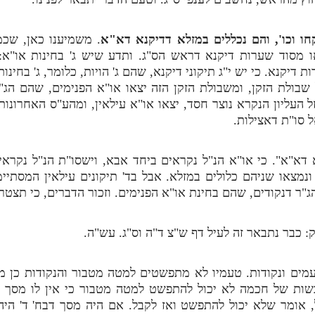
ו וכו', והם נכללים במזלא דדיקנא דא"א
. משמיענו כאן, שכמ
ו מסוד שערות דיקנא דראש הס"ג. ותדע שיש ג' בחינות או"א: 
ת דיקנא. כי יש י"ג תיקוני דיקנא, שהם ג' הויות, כלומר, ג' בחי
שבולת הזקן, ומשבולת הזקן הזה יצאו או"א הפנימים, שהם הג"
 העליון הנקרא נוצר חסד, יצאו או"א עילאין, ומהע"ס האחרונות
 סו"ת דאצילות.
 דא"א". כי או"א הנ"ל נקראים ביחד אבא, וישסו"ת הנ"ל נקראי
ונמצאו שניהם כלולים במזלא. אבל בד' תיקונים עילאין המסתיי
הג"ר דנקודים, שהם בחינת או"א הפנימים. וזכור הדברים, כי תצט
ק: כבר נתבאר זה לעיל דף ש"צ ד"ה וס"ג. עש"ה.
מים ונקודות. טעמיו לא מתפשטים למטה מטבור והנקודות כן 
תלבשות של חכמה לא יכול להתפשט למטה מטבור כי אין לו מסך
אומר שלא יכול להתפשט ואז לקבל. אם היה מסך דבח' ד' היה