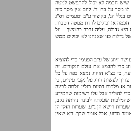
יכן שיש חכמה לא יכול להתפשט למטה
ו מסך על בח' ד'. להם אין מסך כזה
 בגלל הג', בקיצור ע"ב וטעמים דס"ג
ם חכמה אז יכולים לרדת ממטה דטבור.
היא גדולה, עליה נדבר בהמשך – על
ל גדלות כזו שאנחנו לא יכולים ממש
ושה זיווג של ע"ב הפנימי כדי להוציא
וג כדי להוציא את עולם הנקודים. זה
ר, כי בצ"א הזיווג נמצא בפה על כל
ך לעשות זיווג על נקבי עיניים, כי
 אז מלכות דסיום רגלין עלתה לבינה
ת שוב זיווג כדי להוליד אבל עלו רשימות שהמידע
 שהמלכות שעלתה לבינה נהיתה נקב,
. שערות רישא הן ג"ע, שערות הזקן הן
ומר מדוע, אבל אומר שכך. ז"א שאין