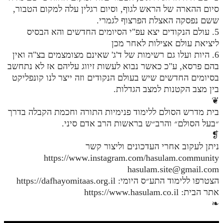
סיום ההארה של הראש לגוף, וסיום רגלין עלה למקום הטבור,
מנוע חיפוש בספרים
ששם נפסקה האצלת הפרצוף לגמרי.
5. עולם הנקודים יצא עפ"י הסיומים החדשים והא הבסיס
תלמוד עשר הספירות בעיון
ליציאת עולם אצילות לאחר מכן
6. היות ועלו גם רשימות של ד'ג' שאינם מצומצמים בצ"ה ואין
תלמוד עשר הספירות חלק א
בהם פרסא, ע"כ כאשר נבוא לעשות זיווג עליהם אז לא נתחשב
תע"ס חלק ב' עיון
בסיומים החדשים שיש בעולם הנקודים וזה ייצר לנו קונפליקט
בין מצב הקטנות למצב הגדלות.
תע"ס חלק ג' עיון
❦
תלמוד עשר הספירות חלק ד
בית מדרש הסולם ללימוד פנימיות התורה וחכמת הקבלה בדרך
״בעל הסולם״ והרב״ש בראשות הרב אדם סיני.
תלמוד עשר הספירות חלק ה
❡
ניתן לעקוב אחרי העדכונים וליצור קשר
תלמוד עשר הספירות חלק ו
https://www.instagram.com/hasulam.community
תלמוד עשר הספירות חלק ז
hasulam.site@gmail.com
הצטרפו ללימוד התע״ס היומי: https://dafhayomitaas.org.il
תלמוד עשר הספירות חלק ח
אתר הבית: https://www.hasulam.co.il
❧
תלמוד עשר הספירות חלק ט
תלמוד עשר הספירות חלק י