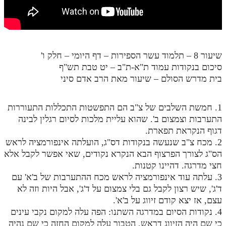
חלק י
חלק יא
חלק יב
שיעור 8 – תלמוד עשר הספירות – דף היומי – חלק ו'
חלק יג
סיכום בנקודות עמוד ת"א-ת"ב – יט טבת תש"ף
חלק יד
בית מדרש הסולם – שיעור מאת הרב אדם סיני
חלק טו
1. חמשת השלבים של צ"ב הם התפשטות התכללות התעוררות
חלק ט"ז
התערבות וצמצום ב'. שהוא עליית מלכות לסיום רגלין לבינה
דגוף הנקראת תפארת.
בית שער הכוונות
2. מכח צ"ב שנעשה בנקודות דס"ג, הועלתה אינפורמציה לראש
הס"ג לצורך הפרצוף הבא הנקרא נקודים, שאי אפשר לקבל אלא
שידור חי
חצי מדרגה. דהיינו קטנות.
3. עלתה עוד אינפורמציה לראש מכח ההתערבות של ב'א' עם
הזמן סט תע"ס
ד'ג', שיש רצון לקבל גם בלי צמצום על ד'ג', אבל היות וזה לא
עצם, אז יצא קודם זיווג על ב'א'.
הזמן סט תלמוד עשר הספירות
4. נקודות הסיום במדרגה השתנו: הפה עלה למקום נקבי עינים
ספרים להורדה
כי שם היה הזיווג דראש, הטבור עלה למקום החזה כי שם נהיה