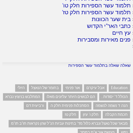
תלמוד עשר הספירות חלק טו
'
תלמוד עשר הספירות חלק טז
'
בית שער הכוונות
כתבי האר"י הקדוש
עץ חיים
פנים מאירות ומסבירות
שאלה שאלה בתלמוד עשר הספירות
Education
אבל עיקרם
אור פנימי
בחומר של הנאצל
היולי
הכולל ד' יסודות .
הם לבושים היותר עליונים מאלו
המתלבש בניצוץ נברא
הנה: ד נשמה לנשמה
הסתכלות פנימית חלק ה
ורביעית דם
חכמת הקבלה
חלק ו' עיון
חלק טז
מבאר שכל נאצל ונברא כלול מד' בחינות עביות הנ"ל שהן נקראות חו"ב תו"מ
נפש
פגישת אור א"ס במסך