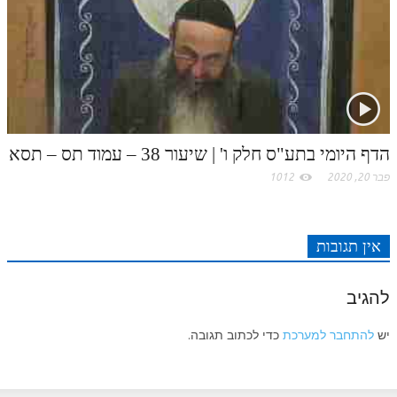
הדף היומי בתע"ס חלק ו' | שיעור 38 – עמוד תס – תסא
פבר 20, 2020
1012
אין תגובות
להגיב
יש
להתחבר למערכת
כדי לכתוב תגובה.