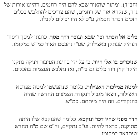
וחב"ד). ומתוך שהאור שבא להם היה רחמים, דהיינו אורות של
תלמוד עשר הספירות חלק יא
ג"ר, שנקרא אור של רחמים, שהם צריכים להתלבש בכלים
הזכים דכתר חכמה, ע"כ לא היו יכולים לקבלו.
תלמוד עשר הספירות חלק יב
תלמוד עשר הספירות חלק יג
כלים אל הכתר וכו' שבא ועובר דרך מסך
. כוונתו למסך דיסוד
דעתיק שנתקן באצילות, שע"י נתבסם האור כמ"ש במקומו.
תלמוד עשר הספירות חלק יד
תלמוד עשר הספירות חלק טו
שניכרים בו אלו היוד
. כי על ידי בחינת העיבור ויניקה נתקנו
תלמוד עשר הספירות חלק טז
תיקון קוין ויוד כלים גם בז"ת, ואז נתלבש העצמות בהכלים.
בית שער הכוונות
למטה ממלכות דאצילות
. כלומר שנתפשטו למטה מפרסא
אודות האתר
דאצילות, ויצאו מגבול דנקודת הצמצום החדשה שהיה
בהנקודים. וזה היה מיתתם. כמ"ש.
אודות האתר
בעל הסולם
הדר מפני שהיו דכר ונוקבא
. כלומר שהנוקבא שלו היתה
מתוקנת, כראוי להיות. וע"כ נתקיים, וה"ס שם מ"ה החדש
אתר הבית
שיתבאר במקומו.