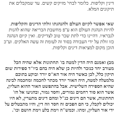
דינין וקליפות. כלומר לבחי' מזיקים קשים. עד שמקבלים את
תיקונים המלא.
שאי אפשר לקיום העולם ולהנהגתו זולתי הדינים והקליפות
.
להיות הנהגת העולם הוא ע"פ מחשבת הבריאה שהוא להנות
לנבראיו. דהיינו כדי לתת שכר טוב לצדיקים. ואין קיום הנהגה
כזו זולת על ידי העבודה בסוד זה לעומת זה עשה האלקים. וע"כ
הוכן מקום למציאות דינים וקליפות.
מב) ואמנם היה הדין למטה בז' תחתונות אלא שהיה הכל
מעורב יחד כנזכר ולהיות כן שלא היה בהם ביו"ד ספירות שום
תיקון כלל, לכן כאשר היה אור הא"ס יורד ובוקע בתוכם
מלמעלה למטה, היה האור יורד מכתר לחכמה ומחכמה לבינה
שהיא הספירה השלישית. אבל בהתפשט האור ההוא העליון,
אשר הוא סוד רחמים גמורים, וחסד גמור, ובהגיעו אל הז'
תחתונות, אשר הם דינים כנ"ל ומהם דינים מתערין, לא היו
יכולים לקבלו, כי הם הפכים זה חסד וזה דין, והיו מתבטלים על
ידי אור העליון, ומתו. וכמש"ה וימת בלע וימת חושם וכו'.