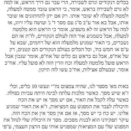
בכלים דנקודים וגרם לשבירה, הרי עבר גם דרך הראש, אז למה
לא גרם לשבירה בראש, אומר, כי הראש עובד ממטה למעלה,
ולמטה למעלה לא שובר אותו. רק אם יתן לתחתונים אז שובר
אותו, אבל בא אור ע"ב ס"ג עם מסך ד' ג' ועושה עליו זיווג, אז
למה על הראש זה לא משפיע, אומר כי הראש הוא מלמטה
למעלה, אבל כשמגיע אור הזה לעולם הנקודים, לז"ת אז הם
נשברים, כי האור שמגיע מלמעלה הוא של רחמים, שבא על
ע"ס או חמש בח', וכל הכלים בעולם הנקודים הם קטנים, רק
של אח"פ, אבל גם בראש גם כלים של אח"פ, אומר שנכון אבל
הראש פועל מלמטה למעלה וכח הדין הזה לא פועל עליו. אח"כ
אומר, שבעולם אצילות, אח"כ עשו לזה תיקון.
באות מא' מספר לנו, שהיה צמצום נה"י ונעשו 10 כלים, וכלי
ז"א שיש מסך. כאשר מלכות עלתה לבינה היתה עביות כפולה.
כאשר עלה לקבל את האור, אם יש מסך אז יש את הכח
והיכולת לעבד את המפגש עם המציאות, ז"א את האור שמגיע
אלינו. יש כח כי יש מסך, אז אם אין מסך אין את הכח הזה.
עיקר תפקידנו הוא לבנות מסכים. מסך זה היכולת שלי לנהל את
המפגש שלי עם המציאות שמפגיש אותי עם הרצון העצמי, ע"פי