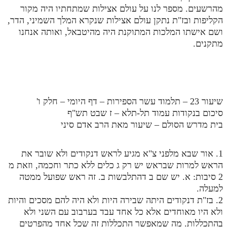
מהרשעים. מספר לנו על עולם אצילות שמתחתיו היה מקור
הקליפות ובז"ת נתקן עולם אצילות שנקרא המלך השמיני, הדר,
ושם אישתו המלכות המתוקנת היה מהיטבאל, ואותה אנחנו
מתקנים.
שיעור 23 – תלמוד עשר הספירות – דף היומי – חלק ו'
סיכום בנקודות עמוד תל-תלא – ז שבט תש"ף
בית מדרש הסולם – שיעור מאת הרב אדם סיני
1. אור שבא מלפני צ"א מגיע לראש דנקודים ולא שובר את
הראש למרות שבראש יש רק ג כלים ללא כתר וחכמה, וזאת מ
2 סיבות: א. יש שם ב דהתלבשות ב. זה ראש שפועל ממטה
למעלה.
2. בז"ת דנקודים היתה שבירה היות ולא היה להם מסכים והיות
ולא היו מאוחדים אלא כל אחד עבד בערבוב עם השני ולא
בהתכללות. מה שמאפשר התכללות זה שכל אחד מהפרטים