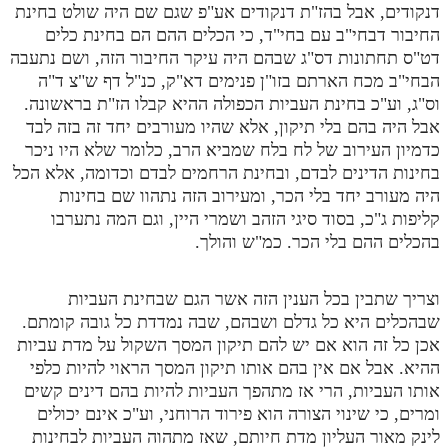
דנקודים, אבל בהז"ת דנקודים אע"פ שגם שם היה שולט בחינת
החיבור דבחי"ב עם בחי"ד, כי הכלים ההם הם בחינת כלים
דט"ס תחתונות דס"ג שבהם היה עיקר החיבור הזה, ושם נתעבה
הבחי"ב מכח הארתם בזו"ן פנימים דא"ק, כנ"ל דף ש"צ ד"ה
וס"ג, וע"כ בחינת העביות הכפולה ההיא קבלו הז"ת בראשונה.
אבל היה בהם בלי תיקון, אלא שהיו מעורבים יחד זה בזה לבד
כדמיון העירוב של לח בלח שמביא הרב, כלומר שלא היו ניכר
בחינות הדינים לבדם, ובחינת הרחמים לבדם וכדומה, אלא הכל
היה מעורב יחד בלי הכר, ומעירוב הזה נתהוו שם בחינות
קליפות ג"כ, בסוד סיגי הזהב ושמרי היין, וגם המה נתערבו
בהכלים ההם בלי הכר. כמ"ש והולך.
וצריך שתבין בכל הענין הזה אשר הגם שבחינת העביות
שבהכלים היא כל גדלם ושבהם, שבה נמדדת כל גובה קומתם.
אכן כל זה הוא אם יש להם תיקון המסך השקול על מדת עביות
ההיא. אבל אם אין בהם אותו תיקון המסך הראוי להיות כלפי
אותו העביות, הרי אז מתהפך העביות להיות בהם דינים קשים
ומרים, כי שינוי הצורה הוא פירוד הרוחני, וע"כ אינם יכולים
לינק מאור העליון מדת חיותם, שאז מתהוה העביות לבחינות