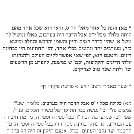
לאתר ספר הרב
דף היומי בזוהר הקדוש
*
מא) והנה כל אחד מאלו הי"ס, ודאי הוא שכל אחד מהם
היתה כלולה מכל י"ס אבל הדבר היה בערבוב, כאלו נמשיל לך
משל א' שהיו כדרך המים והיין והשמן והדבש והחלב וכיוצא
בזה, מעורבים יחד ונתונים בכלי אחד, והז' תחתונות היו בבחינת
דינים. והטעם הוא, לפי שאי אפשר לקיום העולם ולהנהגתו
זולתי הדינים והקליפות, וכמ"ש במשנה, להפרע מן הרשעים
וכו' ולתת שכר טוב לצדיקים.
* שער מאמרי רשב"י זיע"א פרשת פקודי דף
מא)
כלולה מכל י"ס אבל הדבר היה בערבוב
: כלומר, שע"י
צמצום נה"י וכו' נעשה כבר התיקון של עשרה הכלים, כנ"ל,
שפירושו שנתערבה הבחי"ד בכל ספירה וספירה, מחמת חיבורה
עם הבחי"ב. ואז נתקן בחינת מסך וזווג בכל ספירה וספירה, עד
החכמה ועד נקבי העינים. כנ"ל, אמנם תיקון זה היה רק בהג"ר