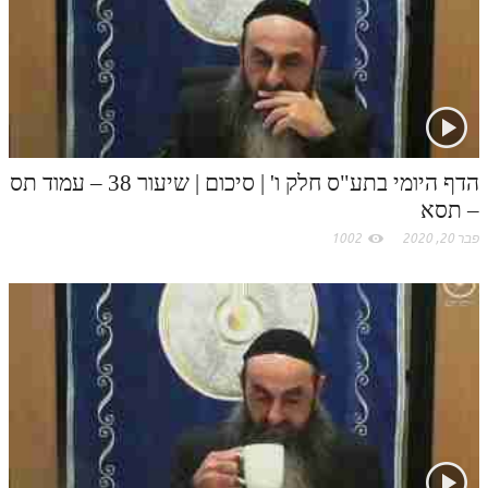
.
c
o
m
הדף היומי בתע"ס חלק ו' | סיכום | שיעור 38 – עמוד תס
– תסא
פבר 20, 2020
1002