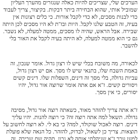
הערכים שלי, שצריכים להיות כאלה שנגזרים מהערך העליון
שמוביל אותי, שהוא הבחירה ביתר דבקות. בקיצור, צריך לעבוד
כדי לבנות מסכים, לא כדי לקבל אורות. כי כלים רצונות אין
בעיה, זה הטבע שלנו לקבל. היות ובז"ת לא היו מסכים לכן היתה
שבירה. אבל הראש, שהיה לו מסכים, ממטה למעלה, לא נשבר.
גם כי הוא ממטה למעלה, לא היתה בעיה לקבל את האור בלי
להשבר.
לכאורה, מה משובח בכלי שיש לו רצון גדול. אומר שנכון, זה
באמת השבח שלו, בתנאי שיש לו מסך. אם יש רצון גדול,
עביות גדולה, בלי מסך זה דינים, השפלות שלו. דינים קשים
ויסורים קשים. ז"א אם אתה אומר שרוצה אור גדול, יהיו
יסורים, כי אין מסך.
ז"א אתה צריך להזהר מאוד, כשאתה רוצה אור גדול, מסיבה
גדולה. תשאל למה אתה רוצה זה? כי רוצה להנות. יהיו עליך
דינים. רוצה לאכול שוקולד, למה? כי בא לי. לא רוצה לחשוב על
תוצאות. צריך כן לשאול, לבדוק, להזהר. כל הנאה שלא פועלת
למען ערך ז"א שניהלתי אותה לא נכון, תהיה שם שבירה. זה