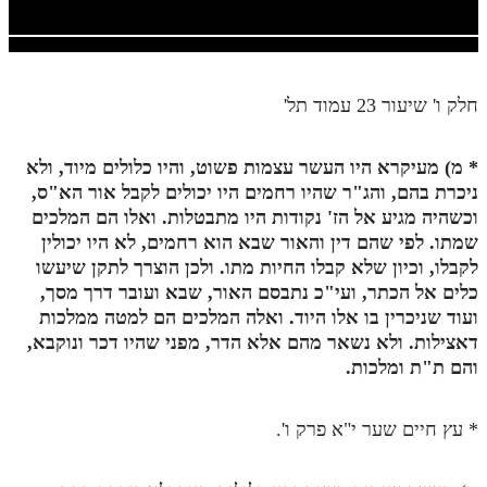
חלק י
חלק יא
חלק יב
חלק ו' שיעור 23 עמוד תל'
חלק יג
*
מ) מעיקרא היו העשר עצמות פשוט, והיו כלולים מיוד, ולא
חלק יד
ניכרת בהם, והג"ר שהיו רחמים היו יכולים לקבל אור הא"ס,
חלק טו
וכשהיה מגיע אל הז' נקודות היו מתבטלות. ואלו הם המלכים
שמתו. לפי שהם דין והאור שבא הוא רחמים, לא היו יכולין
חלק ט"ז
לקבלו, וכיון שלא קבלו החיות מתו. ולכן הוצרך לתקן שיעשו
בית שער הכוונות
כלים אל הכתר, ועי"כ נתבסם האור, שבא ועובר דרך מסך,
ועוד שניכרין בו אלו היוד. ואלה המלכים הם למטה ממלכות
שידור חי
דאצילות. ולא נשאר מהם אלא הדר, מפני שהיו דכר ונוקבא,
והם ת"ת ומלכות.
הזמן סט תע"ס
* עץ חיים שער י"א פרק ו'.
הזמן סט תלמוד עשר הספירות
ספרים להורדה