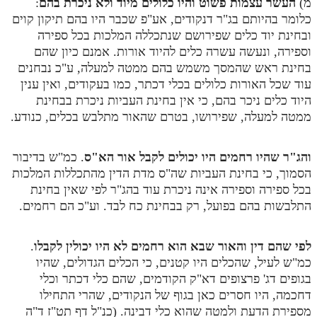
מ)
העשר עצמות פשוט והיו כלולים מיוד ולא ניכרת בהם
:
כלומר בהיותם בג"ר דנקודים, אע"פ שכבר היו בהם תיקון קוים
מנוע חיפוש בספרים
ובחינת יוד כלים שפירושם שנתכללה המלכות בכל ספירה
תלמוד עשר הספירות בעיון
וספירה, ונעשה עשרה כלים להיוד אורות. אמנם כיון שהם
בחינת ראש שהמסך משמש בהם ממטה למעלה, ע"כ נבחנים
תלמוד עשר הספירות חלק א
עוד שכל האורות כלולים בכלי דכתר, כמו בעקודים, ואין ענין
היוד כלים ניכר בהם, כי אין בחינת העביות ניכרת בבחינת
תע"ס חלק ב' עיון
ממטה למעלה, שפירושו, בטרם שהאור מתלבש בכלים, כנודע.
תע"ס חלק ג' עיון
והג"ר שהיו רחמים היו יכולים לקבל אור הא"ס
. כמ"ש בדיבור
תלמוד עשר הספירות חלק ד
הסמוך, כי בחינת העביות שה"ס מדת הדין מהתכללות המלכות
תלמוד עשר הספירות חלק ה
בכל ספירה וספירה אינה ניכרת עוד בהג"ר לפי שאין בחינת
התלבשות בהם בפועל, רק בבחינת כח לבד. וע"כ הם רחמים.
תלמוד עשר הספירות חלק ו
תלמוד עשר הספירות חלק ז
לפי שהם דין והאור שבא הוא רחמים לא היו יכולין לקבלו
.
כמ"ש לעיל, שהכלים היו קטנים, כי הכלים הגדולים, שהיו
תלמוד עשר הספירות חלק ח
בגופים דג' פרצופים דא"ק הקודמים, שהם כלי דכתר וכלי
תלמוד עשר הספירות חלק ט
דחכמה, היו חסרים כאן בגוף של הנקודים, שהרי התחילו
מספירת הדעת ולמטה שהוא כלי דבינה. (כנ"ל דף תט"ז ד"ה
תלמוד עשר הספירות חלק י