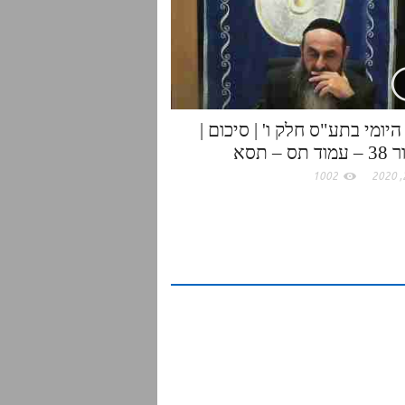
יומי בתע"ס חלק ו' | סיכום |
תס – תסא
1002