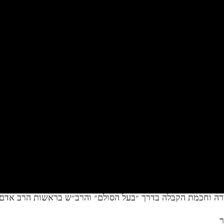
ורה וחכמת הקבלה בדרך ״בעל הסולם״ והרב״ש בראשות הרב אדם ס
ר