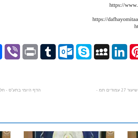
https://www
V
P
T
O
S
M
L
P
i
r
u
u
k
y
i
i
b
i
m
t
y
S
n
n
סיכום בנקודות - הדף היומי בתע"ס - חלק ו' | שיעור 27 עמודים תמ -
הדף היומי בתע"ס - חלק ו' | סיכום 
e
n
b
l
p
p
k
t
r
t
l
o
e
a
e
e
r
o
c
d
r