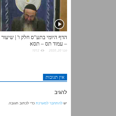
r
o
p
k
p
– עמוד תס – תסא
פבר 20, 2020
1012
אין תגובות
להגיב
יש
להתחבר למערכת
כדי לכתוב תגובה.