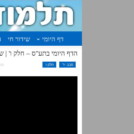
דף היומי
שידור חי
ה
הדף היומי בתע"ס – חלק ו' | שיעור 27 עמודים ת
סבב -ד'
חלק ו'
פבר 7,