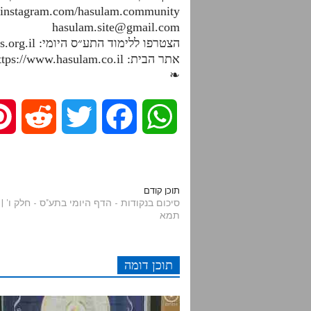
.instagram.com/hasulam.community
hasulam.site@gmail.com
הצטרפו ללימוד התע״ס היומי: https://dafhayomitaas.org.il
אתר הבית: https://www.hasulam.co.il
❧
R
T
F
W
e
w
a
h
d
i
c
a
תוכן קודם
תמא
d
t
e
t
i
t
b
s
תוכן דומה
t
e
o
A