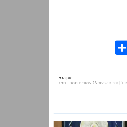
S
h
a
תוכן הבא
שיעור 28 עמודים תמב - תמג
r
e