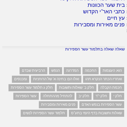
בית שער הכוונות
כתבי האר"י הקדוש
עץ חיים
פנים מאירות ומסבירות
שאלה שאלה בתלמוד עשר הספירות
הוא: העצמות
החכמה
המדרגה
הנפש
הרביעית שבדם
ואחריו הכתר הנקרא תהו
ואלו הם: בחינה א' של הרוחניות
ומכנסים
חכמת הקבלה
חלק ב' שאלות ותשובות
חלק ג תלמוד עשר הספירות
חלק י
חלק י"ד
חלק יב
להתחיל מההתחלה
עשר הספירות
עשר הספירות בנפש האדם
פנים מאירות ומסבירות
שאלות ותשובות בדף היומי בתע"ס
תלמוד עשר הספירות לנשים