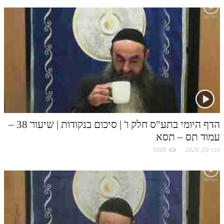
הדף היומי בתע"ס חלק ו' | סיכום בנקודות | שיעור 38 –
עמוד תס – תסא
פבר 20, 2020
1009