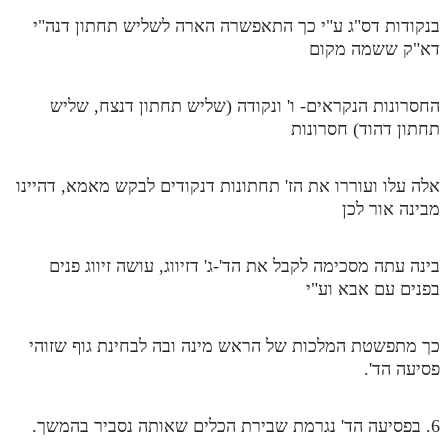
בנקודות דס"ג ע"י כך התאפשרה הארה לשליש תחתון דנה"י
תלמוד עשר הספירות חלק יא
דא"ק ששמה מקום
תלמוד עשר הספירות חלק יב
החסרונות הנקראים- ו' ונקודה (שליש תחתון דנצח, שליש
תלמוד עשר הספירות חלק יג
תחתון דהוד) חסרונות
תלמוד עשר הספירות חלק יד
תלמוד עשר הספירות חלק טו
אלה עלו ועוררו את הז' תחתונות דנקודים לבקש מאמא, דהיינו
מבינה אור לכן
תלמוד עשר הספירות חלק טז
בית שער הכוונות
בינה עתה מסכימה לקבל את הד'-ג' דזיווג, עושה זיווג פנים
בפנים עם אבא וע"י
אודות האתר
אודות האתר
כך מתפשטת המלכות של הראש מינה ובה לבחינת גוף שזוהי
פסיעה הד'.
בעל הסולם
אתר הבית
6. בפסיעה הד' נגרמת שבירת הכלים שאותה נסביר בהמשך.