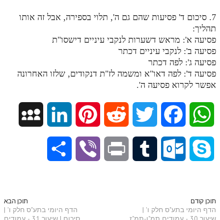
לאתר ספר הרב
7. סיכום ד' פסיעות שהם גם ה', תלוי בספירה, אבל זה אותו
דף היומי בזוהר הקדוש
תהליך:
פסיעה א': מראש דשערות לנקבי עיניים דישסו"ת
פסיעה ב': לנקבי עיניים דכתר
פסיעה ג': לפה דכתר
פסיעה ד': לפה דאו"א ומשמה לז"ת דנקודים, שלזו האחרונה
אפשר לקרוא פסיעה ה'.
M
L
P
R
T
F
W
y
i
i
e
w
a
h
S
V
P
T
O
S
S
n
n
d
i
c
a
h
i
r
u
u
k
p
k
t
d
t
e
t
a
b
i
m
t
y
תוכן קודם
תוכן הבא
הדף היומי בתע"ס חלק ו' |
הדף היומי בתע"ס חלק ו' |
a
e
e
i
t
b
s
שיעור 30 - עמודים תמ"ו-תמ"ז
סיכום | שיעור 31 - עמודים