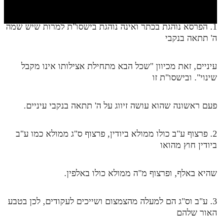
חלק י
חלק יא
1. הפרסא נוהגת בכתר ואינה נוהגת בישסו"ת למרות שיש שמה
ה' תתאה בנקבי
חלק יב
חלק יג
עיניים, זאת מכיוון "שכל הבא מתחילת אצילותו אינו מקבל
חלק יד
שינוי". ובישסו"ת זו
חלק טו
פעם ראשונה שהוא עושה זיווג על ה' תתאה בנקבי עיניים.
חלק ט"ז
בית שער הכוונות
2. פרצוף ע"ב כולו ממולא ביודין, פרצוף ס"ג ממולא כמו ע"ב
ביודין חוץ מהואו
שידור חי
שהיא באלף, ופרצוף מ"ה ממולא כולו באלפין.
הזמן סט תע"ס
הזמן סט תלמוד עשר הספירות
3. ע"ב וס"ג הם למעלה מהצמצום ושייכים לעקודים, לכן בטבע
האור שלהם
ספרים להורדה