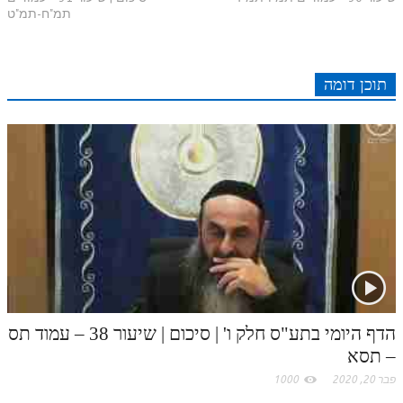
r
e
n
b
l
p
תמ"ח-תמ"ט
c
d
r
t
e
o
A
e
r
t
l
o
e
e
I
e
r
o
p
תוכן דומה
r
o
n
s
k
p
k
t
.
c
o
m
הדף היומי בתע"ס חלק ו' | סיכום | שיעור 38 – עמוד תס
– תסא
פבר 20, 2020
1000