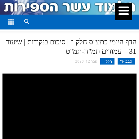
סגור
דף היומי
חלק א
הדף היומי בתע"ס חלק ו' | סיכום בנקודות | שיעור
חלק ב
31 – עמודים תמ"ח-תמ"ט
חלק ג
סבב -ד'
חלק ו'
פבר 12, 2020
חלק ד
חלק ה
חלק ו
חלק ז
חלק ח
חלק ט