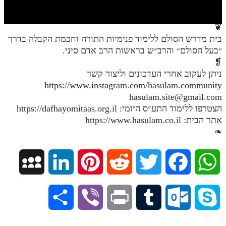
חלק י
חלק יא
❦
בית מדרש הסולם ללימוד פנימיות התורה וחכמת הקבלה בדרך
חלק יב
״בעל הסולם״ והרב״ש בראשות הרב אדם סיני.
חלק יג
❡
ניתן לעקוב אחרי העדכונים וליצור קשר
חלק יד
https://www.instagram.com/hasulam.community
hasulam.site@gmail.com
חלק טו
הצטרפו ללימוד התע״ס היומי: https://dafhayomitaas.org.il
חלק ט"ז
אתר הבית: https://www.hasulam.co.il
❧
בית שער הכוונות
שידור חי
M
L
P
R
T
F
W
הזמן סט תע"ס
y
i
i
e
w
a
h
S
V
P
T
O
S
הזמן סט תלמוד עשר הספירות
S
n
n
d
i
c
a
ספרים להורדה
h
i
r
u
u
k