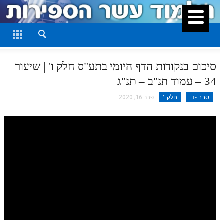
סגור
דף היומי
חלק א
סיכום בנקודות הדף היומי בתע"ס חלק ו' | שיעור
חלק ב
34 – עמוד תנ"ב – תנ"ג
חלק ג
סבב -ד'
חלק ו'
פבר 16, 2020
חלק ד
חלק ה
חלק ו
חלק ז
חלק ח
חלק ט