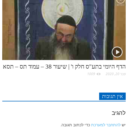
לאתר ספר הרב
דף היומי בזוהר הקדוש
הדף היומי בתע"ס חלק ו' | שיעור 38 – עמוד תס – תסא
פבר 20, 2020
1009
אין תגובות
להגיב
יש
להתחבר למערכת
כדי לכתוב תגובה.