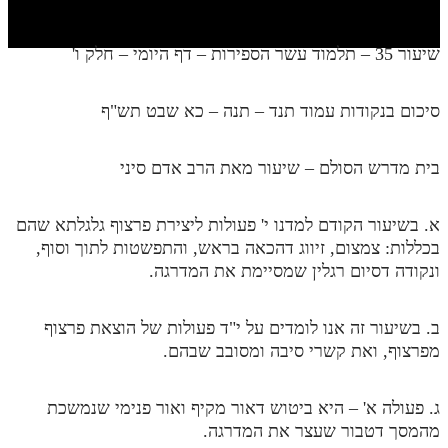
חלק י
חלק יא
שיעור 35 – תלמוד עשר הספירות – דף היומי – חלק ו'
חלק יב
סיכום בנקודות עמוד תנד – תנה – כא שבט תש"ף
חלק יג
חלק יד
בית מדרש הסולם – שיעור מאת הרב אדם סיני
חלק טו
א. בשיעור הקודם למדנו י' פעולות ליצירת פרצוף גלגלתא שהם
חלק ט"ז
בכללות: צמצום, זיווג דהכאה בראש, והתפשטות לתוך וסוף,
בית שער הכוונות
ונקודה דסיום רגלין שמסיימת את המדרגה.
שידור חי
ב. בשיעור זה אנו לומדים על י"ד פעולות של הוצאת פרצוף
מפרצוף, ואת קשרי סיבה ומסובב שבהם.
הזמן סט תע"ס
הזמן סט תלמוד עשר הספירות
ג. פעולה א' – היא ביטוש דאור מקיף ואור פנימי שנמשכת
מהמסך דטבור שעצר את המדרגה.
ספרים להורדה