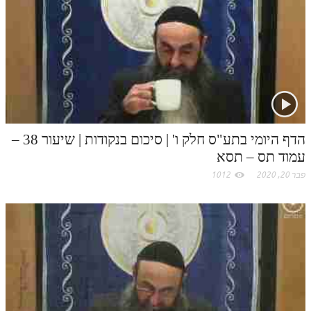
הדף היומי בתע"ס חלק ו' | סיכום בנקודות | שיעור 38 –
עמוד תס – תסא
פבר 20, 2020
1012