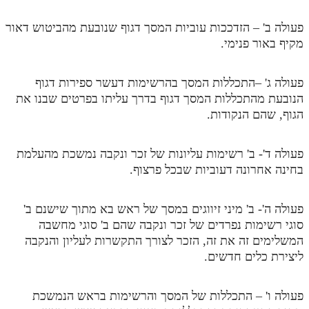
מנוע חיפוש בספרים
פעולה ב' – הזדככות עוביות המסך דגוף שנובעת מהביטוש דאור
מקיף באור פנימי.
תלמוד עשר הספירות בעיון
תלמוד עשר הספירות חלק א
פעולה ג' –התכללות המסך בהרשימות דעשר ספירות דגוף
הנובעת מהתכללות המסך דגוף בדרך עליתו בפרטים שבנו את
תע"ס חלק ב' עיון
הגוף, שהם הנקודות.
תע"ס חלק ג' עיון
פעולה ד'- ב' רשימות עליונות של זכר ונקבה נמשכת מהעלמת
תלמוד עשר הספירות חלק ד
בחינה אחרונה דעוביות שבכל פרצוף.
תלמוד עשר הספירות חלק ה
תלמוד עשר הספירות חלק ו
פעולה ה'- ב' מיני זיווגים במסך של ראש בא מתוך שישנם ב'
סוגי רשימות נפרדים של זכר ונקבה שהם ב' סוגי מחשבה
תלמוד עשר הספירות חלק ז
המשלימים זה את זה, הזכר לצורך התקשרות לעליון והנקבה
ליצירת כלים חדשים.
תלמוד עשר הספירות חלק ח
תלמוד עשר הספירות חלק ט
פעולה ו' – התכללות של המסך והרשימות בראש הנמשכת
תלמוד עשר הספירות חלק י