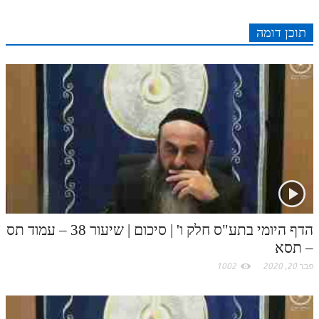
לאתר ספר הרב
e
I
e
r
o
p
r
o
דף היומי בזוהר הקדוש
תוכן דומה
n
s
k
p
k
t
.
c
o
m
הדף היומי בתע"ס חלק ו' | סיכום | שיעור 38 – עמוד תס
– תסא
פבר 20, 2020
1002