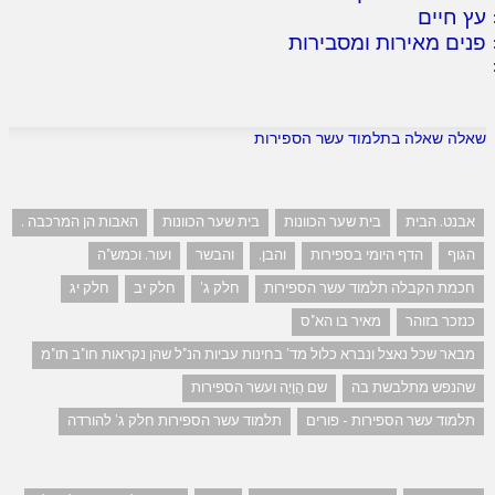
עץ חיים
פנים מאירות ומסבירות
שאלה שאלה בתלמוד עשר הספירות
אבנט. הבית
בית שער הכוונות
בית שער הכוונות
האבות הן המרכבה .
הגוף
הדף היומי בספירות
והבן.
והבשר
ועור. וכמש"ה
חכמת הקבלה תלמוד עשר הספירות
חלק ג'
חלק יב
חלק יג
כנזכר בזוהר
מאיר בו הא"ס
מבאר שכל נאצל ונברא כלול מד' בחינות עביות הנ"ל שהן נקראות חו"ב תו"מ
שהנפש מתלבשת בה
שם הֲוָיָה ועשר הספירות
תלמוד עשר הספירות - פורים
תלמוד עשר הספירות חלק ג' להורדה