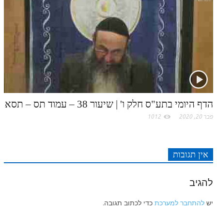
לאתר ספר הרב
דף היומי בזוהר הקדוש
הדף היומי בתע"ס חלק ו' | שיעור 38 – עמוד תס – תסא
פבר 20, 2020
1012
אין תגובות
להגיב
יש
להתחבר למערכת
כדי לכתוב תגובה.