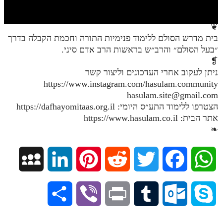
חלק י
חלק יא
❦
בית מדרש הסולם ללימוד פנימיות התורה וחכמת הקבלה בדרך
חלק יב
״בעל הסולם״ והרב״ש בראשות הרב אדם סיני.
חלק יג
❡
ניתן לעקוב אחרי העדכונים וליצור קשר
חלק יד
https://www.instagram.com/hasulam.community
hasulam.site@gmail.com
חלק טו
הצטרפו ללימוד התע״ס היומי: https://dafhayomitaas.org.il
חלק ט"ז
אתר הבית: https://www.hasulam.co.il
❧
בית שער הכוונות
שידור חי
M
L
P
R
T
F
W
הזמן סט תע"ס
y
i
i
e
w
a
h
S
V
P
T
O
S
הזמן סט תלמוד עשר הספירות
S
n
n
d
i
c
a
ספרים להורדה
h
i
r
u
u
k