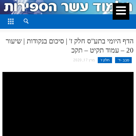
סגור
דף היומי
חלק א
הדף היומי בתע"ס חלק ז' | סיכום בנקודות | שיעור
חלק ב
20 – עמוד תקיט – תקכ
חלק ג
סבב -ד'
חלק ז'
מרץ 17, 2020
חלק ד
חלק ה
חלק ו
חלק ז
חלק ח
חלק ט