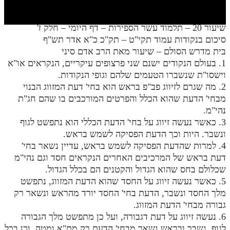
חלק י
חלק יא
שיעור 20 – תלמוד עשר הספירות – דף היומי – חלק ז'
סיכום בנקודות עמוד תקי"ט – תק"כ כ"א אדר תש"ף
חלק יב
בית מדרש הסולם – שיעור מאת הרב אדם סיני
חלק יג
1. בעולם הנקודים ישנם שני פרצופים עיקריים, הנקראים או"א
וישסו"ת שנשברו הטעמים שלהם וגופי הנקודות.
חלק יד
2. מה שגרם לזיווג פב"פ בראש הוא בחי' דעת המזווג הבנוי
מבחי' הדעת שהוא הכלל והפרטים המורכבים בו שהם חג"ת
חלק טו
נהי"מ.
חלק ט"ז
3. כאשר נעשה זיווג על בחי' הדעת הכללי הוא נתפשט לגוף
ונשבר. היות וכך הדעת הפסיקה לשמש בראש.
בית שער הכוונות
4. למרות שהדעת הפסיקה לשמש בראש, עדיין נשאר בחי'
דעת בראש של המרכיבים האחרים הנקראים חסד וגם נהי"מ
שידור חי
שכלולם בחס שהוא הגדול והקטנים הם בכלל הגדול.
5. כאשר נעשה זיווג על החסד שהוא הדעת המזווג, נתפשט
הזמן סט תע"ס
מלך החסד ונשבר, הדעת בחי' החסד יורד מהראש ונשאר רק
גבורה מבחי' הדעת המזווג.
הזמן סט תלמוד עשר הספירות
6. נעשה זיווג על דעת דגבורה, ועל כן מתפשט מלך הגבורה
ספרים להורדה
לגוף, נשבר ובראש נשאר מבחי' הדעת רק מת"א ומטה. וכן בכל