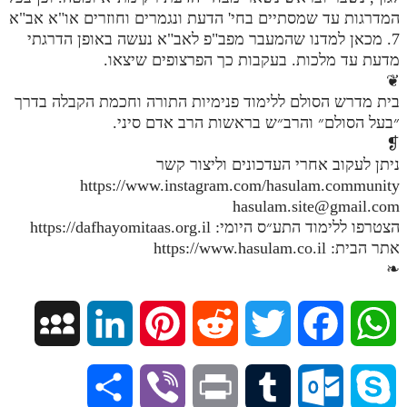
המדרגות עד שמסתיים בחי' הדעת ונגמרים וחוזרים או"א אב"א
מנוע חיפוש בספרים
7. מכאן למדנו שהמעבר מפב"פ לאב"א נעשה באופן הדרגתי
מדעת עד מלכות. בעקבות כך הפרצופים שיצאו.
תלמוד עשר הספירות בעיון
❦
בית מדרש הסולם ללימוד פנימיות התורה וחכמת הקבלה בדרך
תלמוד עשר הספירות חלק א
״בעל הסולם״ והרב״ש בראשות הרב אדם סיני.
תע"ס חלק ב' עיון
❡
ניתן לעקוב אחרי העדכונים וליצור קשר
תע"ס חלק ג' עיון
https://www.instagram.com/hasulam.community
תלמוד עשר הספירות חלק ד
hasulam.site@gmail.com
הצטרפו ללימוד התע״ס היומי: https://dafhayomitaas.org.il
תלמוד עשר הספירות חלק ה
אתר הבית: https://www.hasulam.co.il
❧
תלמוד עשר הספירות חלק ו
תלמוד עשר הספירות חלק ז
M
L
P
R
T
F
W
תלמוד עשר הספירות חלק ח
y
i
i
e
w
a
h
תלמוד עשר הספירות חלק ט
S
V
P
T
O
S
תלמוד עשר הספירות חלק י