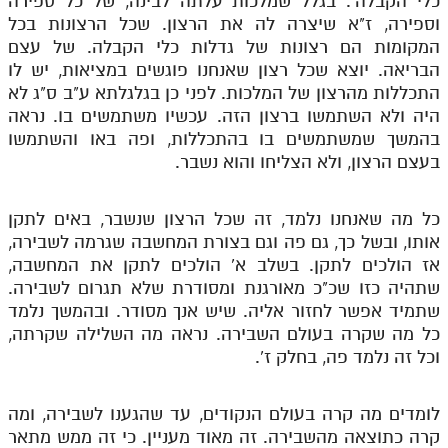
כלי הקבלה'. בגלל שמלכות עלתה לבינה, של כל ספירה
וספירה, ז"א שיצרה לה את הרצון. שכל הרצונות בכל
המקומות הם רצונות של גדלות כלי הקבלה. של עצם
הבריאה. יוצא שכל רצון שאנחנו פוגשים במציאות, יש לו
התכללות מהרצון של המלכות. לפני כן בגלגלתא ע"ב ס"ג לא
היה ולא השתמשו ברצון הזה. עכשיו משתמשים בו. נראה
בהמשך שמשתמשים בו בהתכללות, ופה באו והשתמשו
בעצם הרצון, ולא הצליחו והוא נשבר.
כל מה שאנחנו נלמד, זה שכל הרצון שנשבר, באים לתקן
אותו, ובשל כך, גם פה וגם בצורת המחשבה שגרמה לשבירה,
אז הולכים לתקן. בשלב א' הולכים לתקן את המחשבה,
שתהיה כזו שכ"כ מאורגנת ומסודרת שלא תגרום לשבירה.
שתמיד אפשר לחזור אליה. שיש אנך מסודר. ובהמשך נלמד
כל מה שקרה בעולם השבירה. נראה מה השלילה שקרתה,
וכל זה נלמד פה, בחלק ז'.
לומדים מה קרה בעולם הנקודים, עד שהגענו לשבירה, ומה
קרה כתוצאה מהשבירה. זה מאוד מעניין. כי זה ממש מתאר