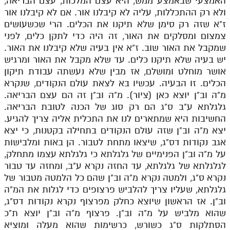
האמצעי שבאמצע ממש, היא עצם המלכות, עצם הבריאה,
ולא רק ההתכללות, עליה לא קיבלנו אור. אם לא קיבלנו אור
ז"א שזה רק סימן שלא תיקנו את הכלים. הרי שכשעושים
צמצום ומסלקים את האור, זה היה כדי לתקן כלים, לפני
שמקבל את האור שוב. ז"א אין בעיה שלא קיבלנו את האור.
יש בעיה שלא תיקנו כלים. עד שלא מקבל את האור ומרגיש
אושר מוחלט ומושלם, אז מבין שלא נעשתה עבודת תיקון
הכלים. זו הבעיה. עכשיו בא לצאת עולם הנקודים, שנקרא
מ"ה וב"ן יוצא כאן (ציור). מ"ה וב"ן זה הם עצם הבריאה.
גלגלתא ע"ב ס"ג הם רק סוג של הכנה לטובת הבריאה.
החשיבות היא שמתארים לנו את התכלית אליה צריך להגיע.
יצא מ"ה וב"ן שזה עולם הנקודים בתחילה בקטנות, כי יצא
אגב נקודות דס"ג, שיצאו מתחת לטבור. הן באות ומלבישות
על מ"ה וב"ן הפנימיים של גלגלתא כי גלגלתא עצמו מתחלק,
לגלגלתא של גלגלתא, עד החזה נקרא ע"ב, ומחזה עד טבור
נקרא ס"ג, ולמטה נקרא מ"ה וב"ן שהם כל הלמטה מטבור של
גלגלתא, שעליו צריך להלביש פרצופים כדי לגלות את המ"ה
וב"ן. אז הראשון שיוצא כחלק מפרצוף נקרא נקודות דס"ג,
שהוא מלביש על מ"ה וב"ן. פרצוף מ"ה וב"ן יוצא ת"כ
הסתלקות ס"ג כשורש, כרשימות שהוא מעלה ומוציא