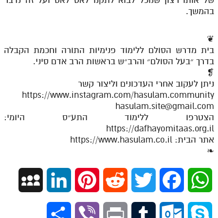
בהמשך.
❦
בית מדרש הסולם ללימוד פנימיות התורה וחכמת הקבלה
בדרך ״בעל הסולם״ והרב״ש בראשות הרב אדם סיני.
❡
ניתן לעקוב אחרי העדכונים וליצור קשר
https://www.instagram.com/hasulam.community
hasulam.site@gmail.com
הצטרפו ללימוד התע״ס היומי:
https://dafhayomitaas.org.il
אתר הבית: https://www.hasulam.co.il
❧
M
L
P
R
T
F
W
y
i
i
e
w
a
h
S
V
P
T
O
S