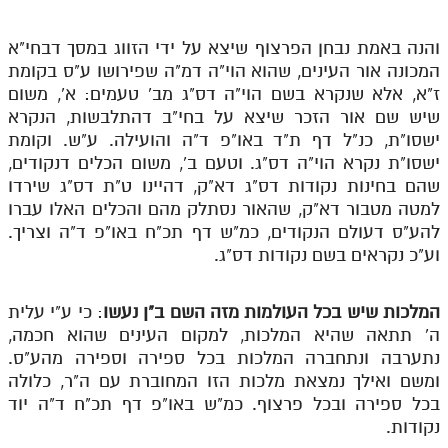
תלמוד עשר הספירות חלק יא
והנה באמת נבחן הפרצוף שיצא על ידי הזווג במסך דבחי"א
המכונה אור העינים, שהוא הוי"ה דמ"ה שפירושו ע"ס בקומת
תלמוד עשר הספירות חלק יב
ז"א, אלא שנקרא בשם הוי"ה דס"ג מב' טעמים: א', משום
תלמוד עשר הספירות חלק יג
שיש שם אור הזכר שיצא על בחי"ב דהתלבשות, הנקרא
ישסו"ת, כנ"ל דף ת"ד באו"פ ד"ה והועילה. ע"ש. וקומת
תלמוד עשר הספירות חלק יד
ישסו"ת נקרא הוי"ה דס"ג. וטעם ב', משום הכלים דנקודים,
תלמוד עשר הספירות חלק טו
שהם בחינות נקודות דס"ג דא"ק, דהיינו ט"ת דס"ג שירדו
למטה מטבור דא"ק, שהאור נסתלק מהם והכלים האלו עברו
תלמוד עשר הספירות חלק טז
להע"ס דעולם הנקודים, כמ"ש דף תכ"ח באו"פ ד"ה וצריך.
וע"כ נקראים בשם נקודות דס"ג.
בית שער הכוונות
אודות האתר
המלכות שיש בכל העולמות מזה השם ב"ן נעשו
: כי ע"י עלית
ה' תתאה שהיא המלכות, למקום העינים שהוא חכמה,
אודות האתר
נתערבה ונתחברה המלכות בכל ספירה וספירה מהע"ס.
ומשם ואילך נמצאת מלכות הזו המחוברת עם ה"ר, כלולה
בעל הסולם
בכל ספירה ובכל פרצוף. כמ"ש באו"פ דף תכ"ח ד"ה יוד
אתר הבית
נקודות.