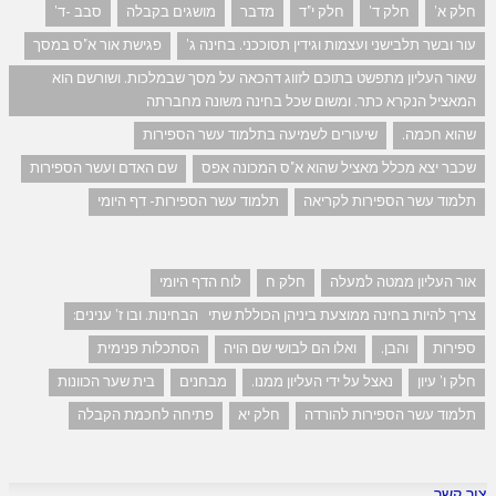
חלק א'
חלק ד'
חלק י"ד
מדבר
מושגים בקבלה
סבב -ד'
עור ובשר תלבישני ועצמות וגידין תסוככני. בחינה ג'
פגישת אור א"ס במסך
שאור העליון מתפשט בתוכם לזווג דהכאה על מסך שבמלכות. ושורשם הוא
המאציל הנקרא כתר. ומשום שכל בחינה משונה מחברתה
שהוא חכמה.
שיעורים לשמיעה בתלמוד עשר הספירות
שכבר יצא מכלל מאציל שהוא א"ס המכונה אפס
שם האדם ועשר הספירות
תלמוד עשר הספירות לקריאה
תלמוד עשר הספירות- דף היומי
אור העליון ממטה למעלה
חלק ח
לוח הדף היומי
צריך להיות בחינה ממוצעת ביניהן הכוללת שתי הבחינות. ובו ז' ענינים:
ספירות
והבן.
ואלו הם לבושי שם הויה
הסתכלות פנימית
חלק ו' עיון
נאצל על ידי העליון ממנו.
מבחנים
בית שער הכוונות
תלמוד עשר הספירות להורדה
חלק יא
פתיחה לחכמת הקבלה
צור קשר