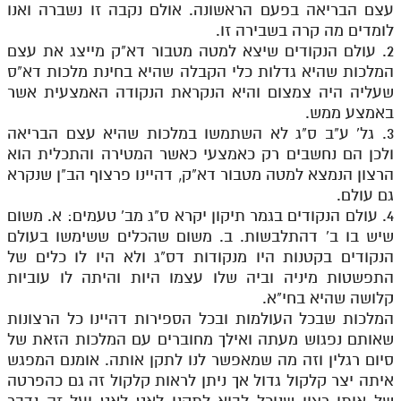
עצם הבריאה בפעם הראשונה. אולם נקבה זו נשברה ואנו
לומדים מה קרה בשבירה זו.
2. עולם הנקודים שיצא למטה מטבור דא"ק מייצג את עצם
המלכות שהיא גדלות כלי הקבלה שהיא בחינת מלכות דא"ס
שעליה היה צמצום והיא הנקראת הנקודה האמצעית אשר
באמצע ממש.
3. גל' ע"ב ס"ג לא השתמשו במלכות שהיא עצם הבריאה
ולכן הם נחשבים רק כאמצעי כאשר המטירה והתכלית הוא
הרצון הנמצא למטה מטבור דא"ק, דהיינו פרצוף הב"ן שנקרא
גם עולם.
4. עולם הנקודים בגמר תיקון יקרא ס"ג מב' טעמים: א. משום
שיש בו ב' דהתלבשות. ב. משום שהכלים ששימשו בעולם
הנקודים בקטנות היו מנקודות דס"ג ולא היו לו כלים של
התפשטות מיניה וביה שלו עצמו היות והיתה לו עוביות
קלושה שהיא בחי"א.
המלכות שבכל העולמות ובכל הספירות דהיינו כל הרצונות
שאותם נפגוש מעתה ואילך מחוברים עם המלכות הזאת של
סיום רגלין וזה מה שמאפשר לנו לתקן אותה. אומנם המפגש
איתה יצר קלקול גדול אך ניתן לראות קלקול זה גם כהפרטה
של אותו רצון שנוכל לבוא לתקנו לאט לאט ועל זה נדבר