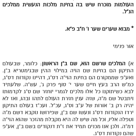
העולמות מוכרח שיש בה בחינת מלכות הנעשית ממלכים
מנוע חיפוש בספרים
הנ"ל.
תלמוד עשר הספירות בעיון
*
מבוא שערים שער ו' ח"ב פ"א.
תלמוד עשר הספירות חלק א
תע"ס חלק ב' עיון
אור פנימי
תע"ס חלק ג' עיון
א)
המלכים שרשם הוא, שם ב"ן הראשון
: כלומר, שבעולם
תלמוד עשר הספירות חלק ד
התיקון הם בחינת שם הויה במילוי ההין שבגימטריא ב"ן.
ואע"פ שממקורם הם בחינת הוי"ה דס"ג, דהיינו נקודות דס"ג,
תלמוד עשר הספירות חלק ה
כמ"ש הרב בעץ חיים שער י' סוף פרק ג', עש"ה. שלעתיד
תלמוד עשר הספירות חלק ו
לבא כשיתוקנו כל אלו מלכים לגמרי יוחזר שם ס"ג לקדמותו
ויתבטל שם מ"ה, שזה ענין חזרת העולם לתהו ובהו, ואז לא
תלמוד עשר הספירות חלק ז
יהיה רק ב' אורות של ע"ב וס"ג, עכ"ל. ועכ"ז בעולם התיקון
ירדו הנקודות דס"ג ונעשו שם ב"ן, שפירושו נוקבא דשם מ"ה
תלמוד עשר הספירות חלק ח
וטפלה אליו, וכל מה שיש לה היא מקבלת מהזכר שהוא הוי"ה
תלמוד עשר הספירות חלק ט
דמ"ה. ולכן אנו מכנים תמיד את ז"ת דנקודים בשם ב"ן, אע"פ
שהם נקודות דס"ג.
תלמוד עשר הספירות חלק י