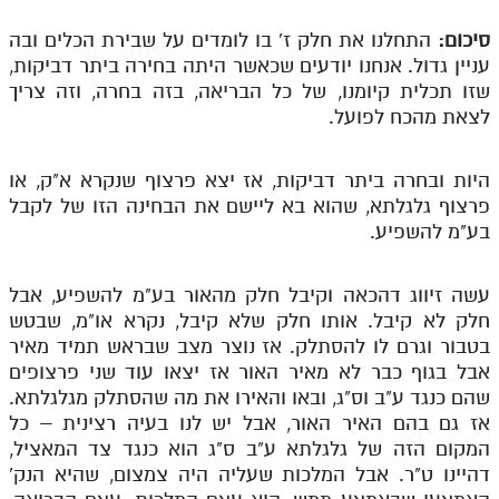
לאתר ספר הרב
סיכום:
התחלנו את חלק ז' בו לומדים על שבירת הכלים ובה
דף היומי בזוהר הקדוש
עניין גדול. אנחנו יודעים שכאשר היתה בחירה ביתר דביקות,
שזו תכלית קיומנו, של כל הבריאה, בזה בחרה, וזה צריך
לצאת מהכח לפועל.
היות ובחרה ביתר דביקות, אז יצא פרצוף שנקרא א"ק, או
פרצוף גלגלתא, שהוא בא ליישם את הבחינה הזו של לקבל
בע"מ להשפיע.
עשה זיווג דהכאה וקיבל חלק מהאור בע"מ להשפיע, אבל
חלק לא קיבל. אותו חלק שלא קיבל, נקרא או"מ, שבטש
בטבור וגרם לו להסתלק. אז נוצר מצב שבראש תמיד מאיר
אבל בגוף כבר לא מאיר האור אז יצאו עוד שני פרצופים
שהם כנגד ע"ב וס"ג, ובאו והאירו את מה שהסתלק מגלגלתא.
אז גם בהם האיר האור, אבל יש לנו בעיה רצינית – כל
המקום הזה של גלגלתא ע"ב ס"ג הוא כנגד צד המאציל,
דהיינו ט"ר. אבל המלכות שעליה היה צמצום, שהיא הנק'