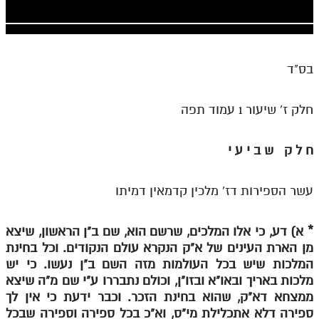
חלק י
חלק יא
חלק יב
בס"ד
חלק יג
חלק ז' שיעור 1 עמוד תפה
חלק יד
חלק טו
ח ל ק ש ב י ע י
חלק ט"ז
בית שער הכוונות
עשר הספירות דז' מלכין קדמאין דמיתו
שידור חי
*
א) דע, כי אלו המלכים, שרשם הוא, שם ב"ן הראשון, שיצא
מן הארת העינים של א"ק הנקרא עולם הנקודים. וכל בחינת
הזמן סט תע"ס
המלכות שיש בכל העולמות מזה השם ב"ן נעשו. כי יש
מלכות באריך ובאו"א ובזו"ן, וכולם נתבררו ע"י שם מ"ה שיצא
הזמן סט תלמוד עשר הספירות
ממצחא דא"ק, שהוא בחינת הזכר. וכבר ידעת כי אין לך
ספרים להורדה
ספירה דלא אתכלילת מי"ס, וא"כ בכל ספירה וספירה שבכל