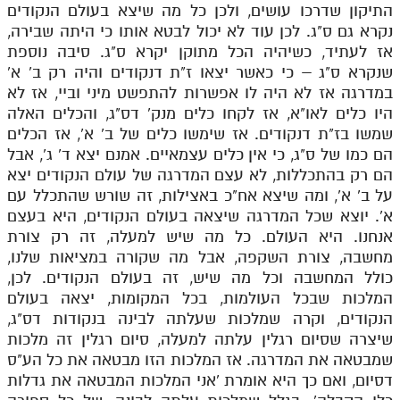
התיקון שדרכו עושים, ולכן כל מה שיצא בעולם הנקודים
נקרא גם ס"ג. לכן עוד לא יכול לבטא אותו כי היתה שבירה,
אז לעתיד, כשיהיה הכל מתוקן יקרא ס"ג. סיבה נוספת
שנקרא ס"ג – כי כאשר יצאו ז"ת דנקודים והיה רק ב' א'
במדרגה אז לא היה לו אפשרות להתפשט מיני וביי, אז לא
היו כלים לאו"א, אז לקחו כלים מנק' דס"ג, והכלים האלה
שמשו בז"ת דנקודים. אז שימשו כלים של ב' א', אז הכלים
הם כמו של ס"ג, כי אין כלים עצמאיים. אמנם יצא ד' ג', אבל
הם רק בהתכללות, לא עצם המדרגה של עולם הנקודים יצא
על ב' א', ומה שיצא אח"כ באצילות, זה שורש שהתכלל עם
א'. יוצא שכל המדרגה שיצאה בעולם הנקודים, היא בעצם
אנחנו. היא העולם. כל מה שיש למעלה, זה רק צורת
מחשבה, צורת השקפה, אבל מה שקורה במציאות שלנו,
כולל המחשבה וכל מה שיש, זה בעולם הנקודים. לכן,
המלכות שבכל העולמות, בכל המקומות, יצאה בעולם
הנקודים, וקרה שמלכות שעלתה לבינה בנקודות דס"ג,
שיצרה שסיום רגלין עלתה למעלה, סיום רגלין זה מלכות
שמבטאה את המדרגה. אז המלכות הזו מבטאה את כל הע"ס
דסיום, ואם כך היא אומרת 'אני המלכות המבטאה את גדלות