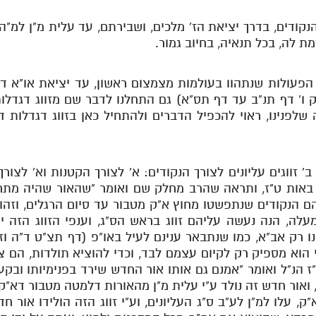
ודים, בדרך יציאת הז' מלכים, ושבירתם, עד עלית מ"ן למ"ה 
 לה, בכל תנאיה, בחיוב גמור.
פעולות שנתהוו בעולמות מצמצום ראשון, עד יציאת או"א דנ
ו' דף תנ"ב עד דף תס"א) גם התחלנו לדבר שם מזווג דגדלות 
שלפנינו, ראוי להכפיל הדברים ולהתחיל כאן בזווג דגדלות דא
' זווגים עליונים לצורך הנקודים: א' לצורך הקטנות וא' לצור
שם באות ט"ז, ותראה שהרב מחלק שם ואומר "שהאור שהיה מתח
ם הנקודים שנתפשטו מחוץ א"ק מטבור עד סיום הרגלים, וזהו 
ה, הנה נעשה עליהם זווג בראש הס"ג, וענפי הזווג הזה ירד
נו רק אב"א, כמו שנתבאר ענינם לעיל באו"פ (דף תצ"ט ד"ה ו
י הוא מספיק רק לקיום עצמם לבד, וכדי להוציא תולדות, הם צריכ
הנ"ל ואומר "אמנם גם אותו אור החדש שירד בפנימיותו ובקע ל
 ואור חדש זה נולד ע"י עלית מ"ן מהאורות דלמטה מטבור דא"ק
, עלו למ"ן לע"ב ס"ג העליונים, וע"י זווג הזה הולידו אור 