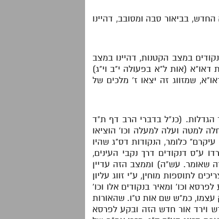
החדש, בביאור סבה ומסובב, דהיינו
קודים במצב הקטנות, דהיינו במצב
דאו"א (אות ל"א בפעולה י"ב וי"ג)
ו"א, שמזווג זה יצאו ז' מלכים של
ך הגדלות. (כנ"ל בדברי הרב דף ת"ד
לה למטה ועלה למעלה וכו' הוציאו
עיקרם" כלומר, הנקודות דס"ג שהיו
ו ע"ס דנקודים דרך נקבי העינים,
זה שאומר. עש"ה) וממצב הזה עדיין
ים לתוספות מוחין, ע"י זווג עליון
פרסא וכו' ומאיר בנקודים אלו וכו'
 עצמו, כמ"ש שם אות ט"ו. שהאורות
חדש וירד אור חדש הזה ובקע לפרסא