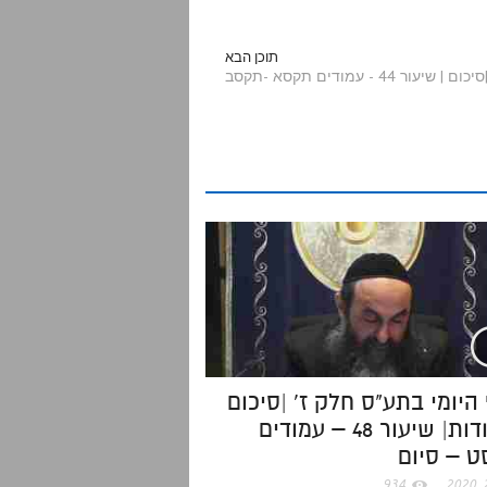
a
תוכן הבא
4 - עמודים תקסא -תקסב
r
e
היומי בתע"ס חלק ז' |סיכום
בנקודות| שיעור 48 – עמודים
 – סיום
934