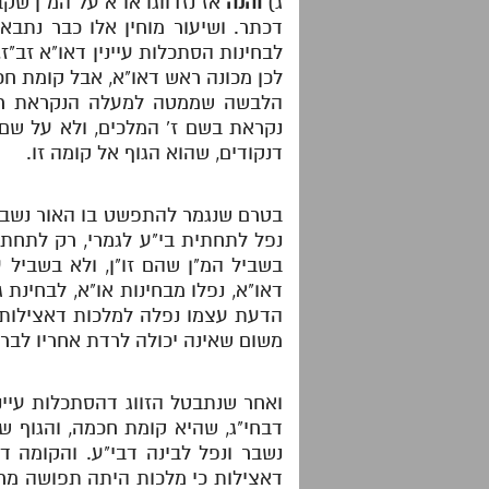
ג)
והנה
אז נזדווגו או"א על המ"ן שקב
דכתר. ושיעור מוחין אלו כבר נתבא
לבחינות הסתכלות עיינין דאו"א זב"
לכן מכונה ראש דאו"א, אבל קומת חכמ
הלבשה שממטה למעלה הנקראת ראש
נקראת בשם ז' המלכים, ולא על ש
דנקודים, שהוא הגוף אל קומה זו.
בטרם שנגמר להתפשט בו האור נשבר הכ
נפל לתחתית בי"ע לגמרי, רק לתחתית
בשביל המ"ן שהם זו"ן, ולא בשביל ע
דאו"א, נפלו מבחינות או"א, לבחינת 
הדעת עצמו נפלה למלכות דאצילות, 
משום שאינה יכולה לרדת אחריו לבר
ואחר שנתבטל הזווג דהסתכלות עייני
דבחי"ג, שהיא קומת חכמה, והגוף ש
נשבר ונפל לבינה דבי"ע. והקומה ד
דאצילות כי מלכות היתה תפושה מרשי