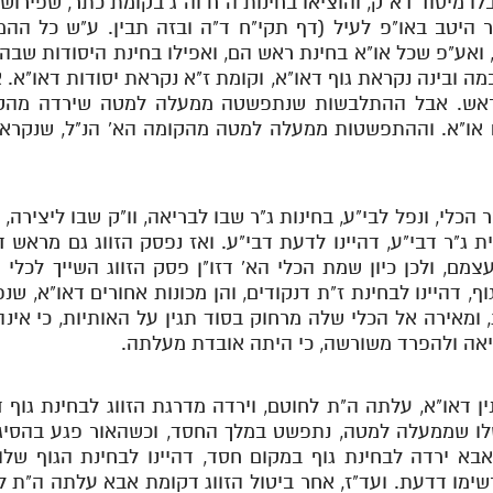
לו מיסוד דא"ק, והוציאו בחינות ה"ח וה"ג בקומת כתר, שפירוש
ר היטב באו"פ לעיל (דף תקי"ח ד"ה ובזה תבין. ע"ש כל ההמ
ז, ואע"פ שכל או"א בחינת ראש הם, ואפילו בחינת היסודות שבה
ה ובינה נקראת גוף דאו"א, וקומת ז"א נקראת יסודות דאו"א. 
. אבל ההתלבשות שנתפשטה ממעלה למטה שירדה מהקומה
ם או"א. וההתפשטות ממעלה למטה מהקומה הא' הנ"ל, שנקרא
לי, ונפל לבי"ע, בחינות ג"ר שבו לבריאה, וו"ק שבו ליצירה,
 ג"ר דבי"ע, דהיינו לדעת דבי"ע. ואז נפסק הזווג גם מראש דא
צמם, ולכן כיון שמת הכלי הא' דזו"ן פסק הזווג השייך לכל
גוף, דהיינו לבחינת ז"ת דנקודים, והן מכונות אחורים דאו"א, ש
ומאירה אל הכלי שלה מרחוק בסוד תגין על האותיות, כי אינה
יאה ולהפרד משורשה, כי היתה אובדת מעלתה.
ן דאו"א, עלתה ה"ת לחוטם, וירדה מדרגת הזווג לבחינת גוף 
לו שממעלה למטה, נתפשט במלך החסד, וכשהאור פגע בהסיגי
אבא ירדה לבחינת גוף במקום חסד, דהיינו לבחינת הגוף שלו
מו דדעת. ועד"ז, אחר ביטול הזווג דקומת אבא עלתה ה"ת לאז