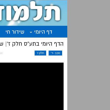
דף היומי
שידור חי
הדף היומי בתע"ס חלק ז'| שיעור 44 – עמודים תקס
סבב -ד'
חלק ז'
אפר 22