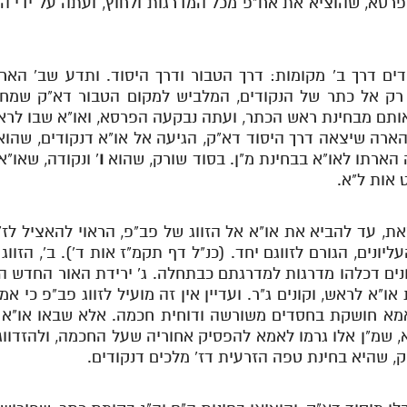
 הפרסא, שהוציא את אח"פ מכל המדרגות ולחוץ, ועתה על ידי הא
ים דרך ב' מקומות: דרך הטבור ודרך היסוד. ותדע שב' הארות
רק אל כתר של הנקודים, המלביש למקום הטבור דא"ק שמח
ותם מבחינת ראש הכתר, ועתה נבקעה הפרסא, ואו"א שבו לראש
הארה שיצאה דרך היסוד דא"ק, הגיעה אל או"א דנקודים, שהו
ה הארתו לאו"א בבחינת מ"ן. בסוד שורק, שהוא
ו
'
ונקודה, שאו"א 
 אות ל"א.
את, עד להביא את או"א אל הזווג של פב"פ, הראוי להאציל לז'
ליונים, הגורם לזווגם יחד. (כנ"ל דף תקמ"ז אות ד'). ב', הזו
ם דכלהו מדרגות למדרגתם כבתחלה. ג' ירידת האור החדש הז
ו"א לראש, וקונים ג"ר. ועדיין אין זה מועיל לזווג פב"פ כי 
מא חושקת בחסדים משורשה ודוחית חכמה. אלא שבאו או"א ב
"א, שמ"ן אלו גרמו לאמא להפסיק אחוריה שעל החכמה, ולהזדוו
, שהיא בחינת טפה הזרעית דז' מלכים דנקודים.