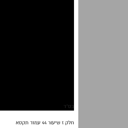
בס"ד
חלק ז שיעור 44 עמוד תקסא