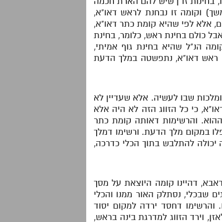
ו, בחינות זו"ן שיש להם הארת חכמה
שך) וקומה זו נבחנת לראש דאו"א,
ם, אלא לפי שהיא קומת כתר דאו"א,
אבל כולם בחינת ראש, כלומר, בחינת
 הנ"ל שהיא בחינת גוף אמיתי,
 ראש דאו"א, נתפשטה במלך הדעת
 ומלכות שבו לעשיה. אלא שעדיין לא
ו"א, כי כל הזווג הזה לא היה אלא
י ההוא. והרשימות דאותה קומת כתר
נפלו במקום מלך הדעת. ורשימו דמלך
 יכולה להתלבש בתוך הכלי כדרכה,
דאבא, דהיינו קומה היוצאת על מסך
ם שבכלי, נסתלק האור ממנו והכלי
. והרשימו דחסד ירדה למקום יסוד
ן, וירד הזווג למדרגת בינה בראש,