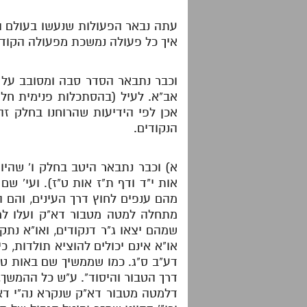
עתה נבאר הפעולות שנעשו בעולם הנק
איך כל פעולה נמשכת מפעולה הקודמת
וכבר נתבאר הסדר סבה ומסובב על ה
אב"א. לעיל (בהסתכלות פנימית חלק 
אכן לפי הידיעות שהרוחנו בחלק זה 
הנקודים.
א) וכבר נתבאר היטב בחלק ו' שהיו ב
אות י"ד ודף ת"ז אות ט"ז). ועי' 
מהם ענפים לחוץ דרך העינים, והם ה
מתחלה למטה מטבור דא"ק ועלו למעל
שמהם יצאו ג"ר דנקודים, ואו"א נתק
או"א אינם יכולים להוציא תולדות, כ
דע"ב ס"ג. כמו שממשיך שם באות ט"ז 
דרך הטבור והיסוד". ע"ש כל ההמשך,
דלמטה מטבור דא"ק שנקרא נה"י דא"ק