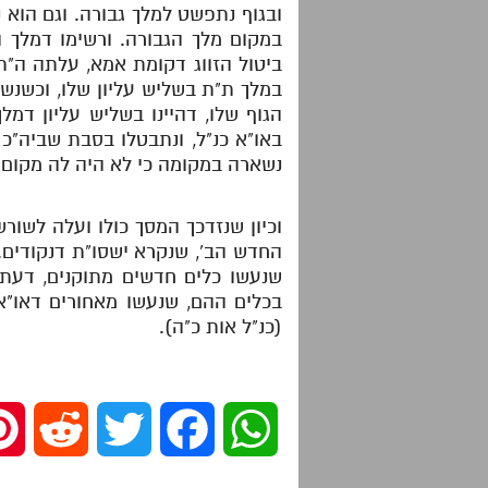
ובגוף נתפשט למלך גבורה. וגם הוא 
במקום מלך הגבורה. ורשימו דמלך ה
ביטול הזווג דקומת אמא, עלתה ה"ת
במלך ת"ת בשליש עליון שלו, וכשנש
הגוף שלו, דהיינו בשליש עליון דמל
באו"א כנ"ל, ונתבטלו בסבת שביה"כ
נשארה במקומה כי לא היה לה מקום ל
וכיון שנזדכך המסך כולו ועלה לשור
החדש הב', שנקרא ישסו"ת דנקודים. 
שנעשו כלים חדשים מתוקנים, דעת ו
בכלים ההם, שנעשו מאחורים דאו"א.
(כנ"ל אות כ"ה).
R
T
F
W
e
w
a
h