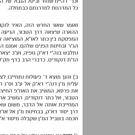
וכו"' דהיינו שחזר וביטל הגבול של
כל המדרגות למדרגתם כבתחלה.
ואומר שאור החדש הזה, האיר לנקוד
ההארה שיצאה דרך הטבור, הגיעה 
המפסקת בין כתר לאו"א, המוציאה א
הג"ר ובחינות הפנים שלהם. אמנם ה
נתלבש בנה"י דא"ק גופיה, וע"כ יצא
הז"ת דנקודים. כדברי הרב בדף תק"ט
ב) והנך מוצא ד' פעולות נתחייבו לצ
עלית מ"ן דנה"י דא"ק אל ע"ב וס"ג הע
את פרסא, המשיב את האח"פ החיצוני
הטבור, אל כתר דנקודים, המשיב את א
המחייבת אותה אל הדבר, משום שא
דרך יסוד דא"ק, בבחינות מ"ן אל או
חכמה בשביל המ"ן שקבלה מיסוד א"ק