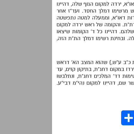
"א, ירדה למקום הגוף שלה, דהיינו
וש מרשימו דמלך החסד. ועד"ז אחר
ודות דאו"א, וממעלה למטה נתפשטה
דת"ת. והקומה של ראש ירדה למקום
שלהם. דהיינו כל ד' הקומות שיצאו
ה. ובחינת רשימו דמלך הת"ת הזה,
ות כ"ב ע"ש,) שהוא המצב הא' דראש
דו במקום דחג"ת, בתיקון קוים, עד
ימות דד' המלכים דחג"ת, ונתלבשו
 שם, דהיינו למקום נהי"מ דבי"ע.
S
h