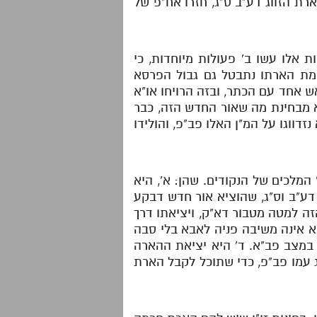
רת הזווג דע"ב ס"ג, חזרו אח"פ של
 אלו עשו ב' פעולות מיוחדות, כי
מת הארתו נתבטל גם גבול הפרסא
 אחד עם הכתר, ובזה הרויחו או"א
א מבחינת מה שאור החדש הזה, כבר
נזדווגו על המ"ן האלו פב"פ, והולידו
 המלכים של הנקודים. שהן: א', היא
וג דע"ב וס"ג, שהוציא אור חדש דבקע
ה למטה מטבור דא"ק, ויציאתו דרך
אמא אינה משיבה פניה לאבא בלי סבה
מצב פב"א. ד' היא יציאת ההארה
ג עמו פב"פ, כדי שתוכל לקבל הארת