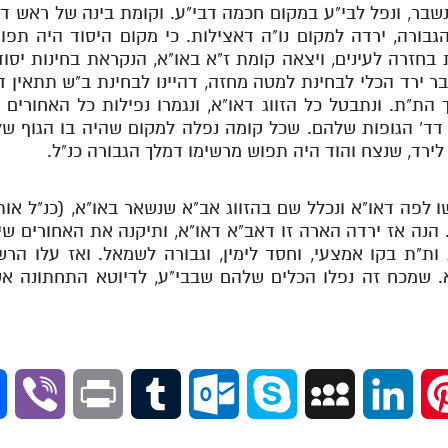
נשבר, ונפל לבי"ע במקום חכמה דבי"ע. וקומת בינה של ראש דאו
גבורה, ירדה למקום נו"ה דאצילות. כי מקום היסוד היה תפ
 בחזרה לעינים, ויצאה קומת ז"א באו"א, הנקראת בחינות יס
בר ירד הכלי לבחינת למטה מחזה, דהיינו לבחינת ב"ש תתאין 
ך הת"ת. ונתבטל כל הזווג דאו"א, ונגמרו נפילות כל האחורים 
 דד' הגופות שלהם. שכל קומה נפלה למקום שהיה בו הגוף של
ירד, שנצח והוד היה תפוש מרשימו דמלך הגבורה כנ"ל.
שו לפה דאו"א ונכלל שם בהזווג אב"א שנשאר באו"א, (כנ"ל א
הנה אז ירדה הארה זו דאב"א דאו"א, ותיקנה את האחורים שיר
ת"ת בקו אמצעי, וחסד לימין, וגבורה לשמאל. ואז עלו הרש
 שמכח זה נפלו הכלים שלהם שבבי"ע, לדיוטא התחתונה אשר
V
P
T
O
S
M
L
P
i
r
u
u
k
y
i
i