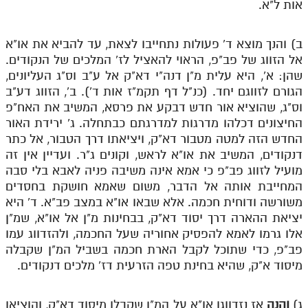
אות ל"א.
לאתר ספר הרב
דף היומי בזוהר הקדוש
ב) והנך מוצא ד' פעולות נתחייבו לצאת, עד להביא את או"א
אל הזווג של פב"פ, הראוי להאציל לז' המלכים של הנקודים.
שהן: א', היא עלית מ"ן דנה"י דא"ק אל ע"ב וס"ג העליונים,
הגורם לזווגם יחד. (כנ"ל דף תקמ"ז אות ד'). ב', הזווג דע"ב
וס"ג, שהוציא אור חדש דבקע את פרסא, המשיב את האח"פ
החיצונים דכלהו מדרגות למדרגתם כבתחלה. ג' ירידת האור
החדש הזה למטה מטבור דא"ק, ויציאתו דרך הטבור, אל כתר
דנקודים, המשיב את או"א לראש, וקונים ג"ר. ועדיין אין זה
מועיל לזווג פב"פ כי אמא אינה משיבה פניה לאבא בלי סבה
המחייבת אותה אל הדבר, משום שאמא חושקת בחסדים
משורשה ודוחית חכמה. אלא שבאו או"א במצב פב"א. ד' היא
יציאת ההארה דרך יסוד דא"ק, בבחינות מ"ן אל או"א, שמ"ן
אלו גרמו לאמא להפסיק אחוריה שעל החכמה, ולהזדווג עמו
פב"פ, כדי שתוכל לקבל הארת חכמה בשביל המ"ן שקבלה
מיסוד א"ק, שהיא בחינת טפה הזרעית דז' מלכים דנקודים.
ג)
והנה
אז נזדווגו או"א על המ"ן שקבלו מיסוד דא"ק, והוציאו