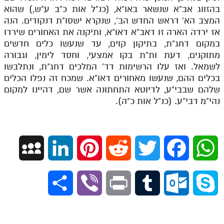
בהזווג אב"א שנשאר באו"א, (כנ"ל אות כ"ב ע"ש,) שהוא
המצב הא' דראש החדש הב', שנקרא ישסו"ת דנקודים. הנה
אז ירדה הארה זו דאב"א דאו"א, ותיקנה את האחורים שירדו
במקום דחג"ת, בתיקון קוים, עד שנעשו כלים חדשים
מתוקנים, דעת ות"ת בקו אמצעי, וחסד לימין, וגבורה
לשמאל. ואז עלו הרשימות דד' המלכים דחג"ת, ונתלבשו
בכלים ההם, שנעשו מאחורים דאו"א. שמכח זה נפלו הכלים
שלהם שבבי"ע, לדיוטא התחתונה אשר שם, דהיינו למקום
נהי"מ דבי"ע. (כנ"ל אות כ"ה).
M
L
P
R
T
F
W
y
i
i
e
w
a
h
S
V
P
T
O
S
S
n
n
d
i
c
a
h
i
r
u
u
k
p
k
t
d
t
e
t