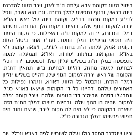
ביטול הזווג דקומת אבא עלתה ה"ת לאזן, וירד הזווג למדרגת
בינה בראש, ובגוף נתפשט למלך גבורה. וגם הוא נשבר, ונפל
לבי"ע במקום חכמה דבי"ע. וקומת בינה של ראש דאו"א,
ירדה למקום הגוף שלה, דהיינו במקום מלך הגבורה. ורשימו
דמלך הגבורה, ירדה למקום נו"ה דאצילות. כי מקום היסוד
היה תפוש מרשימו דמלך החסד. ועד"ז אחר ביטול הזווג
דקומת אמא, עלתה ה"ת בחזרה לעינים, ויצאה קומת ז"א
באו"א, הנקראת בחינות יסודות דאו"א, וממעלה למטה
נתפשטה במלך ת"ת בשליש עליון שלו, וכשנשבר ירד הכלי
לבחינת למטה מחזה, דהיינו לבחינת ב"ש תתאין דת"ת.
והקומה של ראש ירדה למקום הגוף שלו, דהיינו בשליש עליון
דמלך הת"ת. ונתבטל כל הזווג דאו"א, ונגמרו נפילות כל
האחורים שלהם. דהיינו כל ד' הקומות שיצאו באו"א כנ"ל,
ונתבטלו בסבת שביה"כ דד' הגופות שלהם. שכל קומה נפלה
למקום שהיה בו הגוף שלה. ובחינת רשימו דמלך הת"ת הזה,
נשארה במקומה כי לא היה לה מקום לירד, שנצח והוד היה
תפוש מרשימו דמלך הגבורה כנ"ל.
וכיון שנזדכך המסך כולו ועלה לשורשו לפה דאו"א ונכלל שם