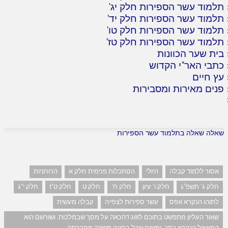
תלמוד עשר הספירות חלק יג
'
תלמוד עשר הספירות חלק יד
'
תלמוד עשר הספירות חלק טו
'
תלמוד עשר הספירות חלק טז
'
בית שער הכוונות
כתבי האר"י הקדוש
עץ חיים
פנים מאירות ומסבירות
שאלה שאלה בתלמוד עשר הספירות
אסור ללמוד קבלה
היולי
הסתכלות פנימית חלק א
הרוחניות
חלק ג' תשפ"ג
חלק ו' עיון
חלק ח'
חלק ט
חלק ט"ז
חלק י"ג
לתוהו הנקרא אפס
עשר ספירות לצפייה
קבלה מעשית
שאור העליון מתפשט בתוכם לזווג דהכאה על מסך שבמלכות. ושורשם הוא
המאציל הנקרא כתר. ומשום שכל בחינה משונה מחברתה