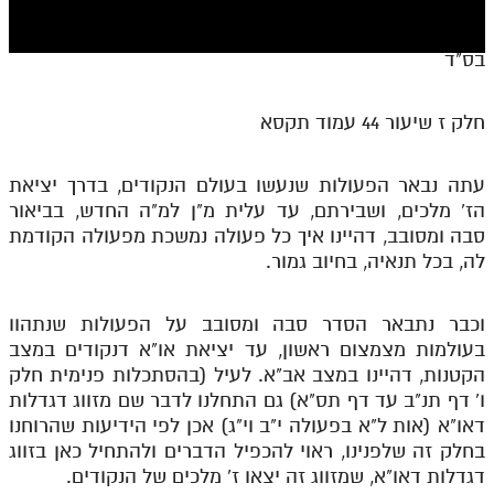
חלק י
חלק יא
בס"ד
חלק יב
חלק ז שיעור 44 עמוד תקסא
חלק יג
חלק יד
עתה נבאר הפעולות שנעשו בעולם הנקודים, בדרך יציאת
הז' מלכים, ושבירתם, עד עלית מ"ן למ"ה החדש, בביאור
חלק טו
סבה ומסובב, דהיינו איך כל פעולה נמשכת מפעולה הקודמת
חלק ט"ז
לה, בכל תנאיה, בחיוב גמור.
בית שער הכוונות
וכבר נתבאר הסדר סבה ומסובב על הפעולות שנתהוו
שידור חי
בעולמות מצמצום ראשון, עד יציאת או"א דנקודים במצב
הקטנות, דהיינו במצב אב"א. לעיל (בהסתכלות פנימית חלק
הזמן סט תע"ס
ו' דף תנ"ב עד דף תס"א) גם התחלנו לדבר שם מזווג דגדלות
דאו"א (אות ל"א בפעולה י"ב וי"ג) אכן לפי הידיעות שהרוחנו
הזמן סט תלמוד עשר הספירות
בחלק זה שלפנינו, ראוי להכפיל הדברים ולהתחיל כאן בזווג
דגדלות דאו"א, שמזווג זה יצאו ז' מלכים של הנקודים.
ספרים להורדה