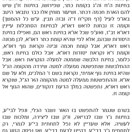
בחינות ה"ח וה"ג בקומת כתר, שפירושו, בחינות זו"ן שיש
להם הארת חכמה דכתר. ושיעור מוחין אלו כבר נתבאר היטב
באו"פ לעיל (דף תקי"ח ד"ה ובזה תבין. ע"ש כל ההמשך)
וקומה זו נבחנת לראש דאו"א, לבחינות הסתכלות עיינין
דאו"א זב"ז, ואע"פ שכל או"א בחינת ראש הם, ואפילו בחינת
היסודות שבהם, אלא לפי שהיא קומת כתר דאו"א, לכן מכונה
ראש דאו"א, אבל קומת חכמה ובינה נקראת גוף דאו"א,
וקומת ז"א נקראת יסודות דאו"א. אבל כולם בחינת ראש,
כלומר, בחינת הלבשה שממטה למעלה הנקראת ראש. אבל
ההתלבשות שנתפשטה ממעלה למטה שירדה מהקומה הנ"ל
שהיא בחינת גוף אמיתי, נקראת בשם ז' המלכים, ולא על שם
או"א. וההתפשטות ממעלה למטה מהקומה הא' הנ"ל, שנקרא
ראש דאו"א, נתפשטה במלך הדעת דנקודים, שהוא הגוף אל
קומה זו.
בטרם שנגמר להתפשט בו האור נשבר הכלי, ונפל לבי"ע,
בחינות ג"ר שבו לבריאה, וו"ק שבו ליצירה, ומלכות שבו
לעשיה. אלא שעדיין לא נפל לתחתית בי"ע לגמרי, רק
לתחתית ג"ר דבי"ע, דהיינו לדעת דבי"ע. ואז נפסק הזווג גם