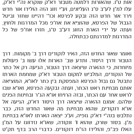
אות ט"ו. שהאורות דלמטה מטבור דא"ק שנקרא נה"י דא"ק,
עלו למ"ן לע"ב ס"ג העליונים, וע"י זווג הזה הולידו אור חדש
תלמוד עשר הספירות חלק יא
וירד אור חדש הזה ובקע לפרסא וכו"' דהיינו שחזר וביטל
תלמוד עשר הספירות חלק יב
הגבול של הפרסא, שהוציא את אח"פ מכל המדרגות ולחוץ,
ועתה על ידי הארת הזווג דע"ב ס"ג, חזרו אח"פ של כל
תלמוד עשר הספירות חלק יג
המדרגות למדרגתם כבתחלה.
תלמוד עשר הספירות חלק יד
ואומר שאור החדש הזה, האיר לנקודים דרך ב' מקומות: דרך
תלמוד עשר הספירות חלק טו
הטבור ודרך היסוד. ותדע שב' הארות אלו עשו ב' פעולות
תלמוד עשר הספירות חלק טז
מיוחדות, כי ההארה שיצאה דרך הטבור, הגיעה רק אל כתר
של הנקודים, המלביש למקום הטבור דא"ק שמחמת הארתו
בית שער הכוונות
נתבטל גם גבול הפרסא המפסקת בין כתר לאו"א, המוציאה
אותם מבחינת ראש הכתר, ועתה נבקעה הפרסא, ואו"א שבו
אודות האתר
לראש אחד עם הכתר, ובזה הרויחו או"א הג"ר ובחינות הפנים
שלהם. אמנם ההארה שיצאה דרך היסוד דא"ק, הגיעה אל
אודות האתר
או"א דנקודים, שהוא מבחינת מה שאור החדש הזה, כבר
בעל הסולם
נתלבש בנה"י דא"ק גופיה, וע"כ יצאה הארתו לאו"א בבחינת
מ"ן. בסוד שורק, שהוא
ו
'
ונקודה, שאו"א נזדווגו על המ"ן
אתר הבית
האלו פב"פ, והולידו הז"ת דנקודים. כדברי הרב בדף תק"ט