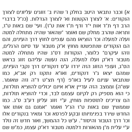
מנוע חיפוש בספרים
א) וכבר נתבאר היטב בחלק ו' שהיו ב' זווגים עליונים לצורך
הנקודים: א' לצורך הקטנות וא' לצורך הגדלות. (כנ"ל בדברי
תלמוד עשר הספירות בעיון
הרב דף ת"ד אות י"ד ודף ת"ז אות ט"ז). ועי' שם באות ט"ז,
ותראה שהרב מחלק שם ואומר "שהאור שהיה מתחלה למטה
תלמוד עשר הספירות חלק א
ועלה למעלה וכו' הוציאו מהם ענפים לחוץ דרך העינים, והם
תע"ס חלק ב' עיון
הם הנקודים שנתפשטו מחוץ א"ק מטבור עד סיום הרגלים,
וזהו עיקרם" כלומר, הנקודות דס"ג שהיו מתחלה למטה
תע"ס חלק ג' עיון
מטבור דא"ק ועלו למעלה, הנה נעשה עליהם זווג בראש
הס"ג, וענפי הזווג הזה ירדו ע"ס דנקודים דרך נקבי העינים,
תלמוד עשר הספירות חלק ד
שמהם יצאו ג"ר דנקודים, ואו"א נתקנו רק אב"א, כמו
תלמוד עשר הספירות חלק ה
שנתבאר ענינם לעיל באו"פ (דף תצ"ט ד"ה וזה שאומר.
עש"ה) וממצב הזה עדיין או"א אינם יכולים להוציא תולדות,
תלמוד עשר הספירות חלק ו
כי הוא מספיק רק לקיום עצמם לבד, וכדי להוציא תולדות,
תלמוד עשר הספירות חלק ז
הם צריכים לתוספות מוחין, ע"י זווג עליון דע"ב ס"ג. כמו
שממשיך שם באות ט"ז הנ"ל ואומר "אמנם גם אותו אור
תלמוד עשר הספירות חלק ח
החדש שירד בפנימיותו ובקע לפרסא וכו' ומאיר בנקודים אלו
וכו' דרך הטבור והיסוד". ע"ש כל ההמשך, ואור חדש זה נולד
תלמוד עשר הספירות חלק ט
ע"י עלית מ"ן מהאורות דלמטה מטבור דא"ק עצמו, כמ"ש שם
תלמוד עשר הספירות חלק י