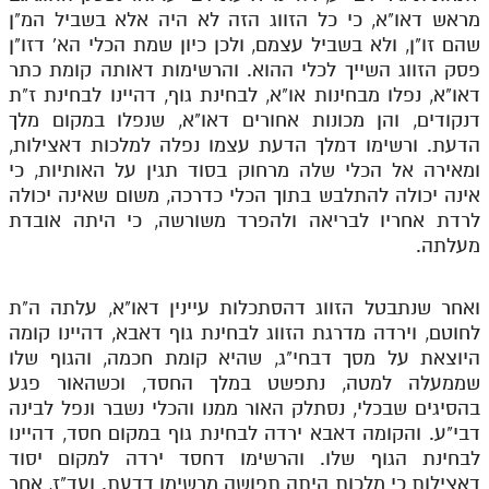
מראש דאו"א, כי כל הזווג הזה לא היה אלא בשביל המ"ן
שהם זו"ן, ולא בשביל עצמם, ולכן כיון שמת הכלי הא' דזו"ן
פסק הזווג השייך לכלי ההוא. והרשימות דאותה קומת כתר
דאו"א, נפלו מבחינות או"א, לבחינת גוף, דהיינו לבחינת ז"ת
דנקודים, והן מכונות אחורים דאו"א, שנפלו במקום מלך
הדעת. ורשימו דמלך הדעת עצמו נפלה למלכות דאצילות,
ומאירה אל הכלי שלה מרחוק בסוד תגין על האותיות, כי
אינה יכולה להתלבש בתוך הכלי כדרכה, משום שאינה יכולה
לרדת אחריו לבריאה ולהפרד משורשה, כי היתה אובדת
מעלתה.
ואחר שנתבטל הזווג דהסתכלות עיינין דאו"א, עלתה ה"ת
לחוטם, וירדה מדרגת הזווג לבחינת גוף דאבא, דהיינו קומה
היוצאת על מסך דבחי"ג, שהיא קומת חכמה, והגוף שלו
שממעלה למטה, נתפשט במלך החסד, וכשהאור פגע
בהסיגים שבכלי, נסתלק האור ממנו והכלי נשבר ונפל לבינה
דבי"ע. והקומה דאבא ירדה לבחינת גוף במקום חסד, דהיינו
לבחינת הגוף שלו. והרשימו דחסד ירדה למקום יסוד
דאצילות כי מלכות היתה תפושה מרשימו דדעת. ועד"ז, אחר